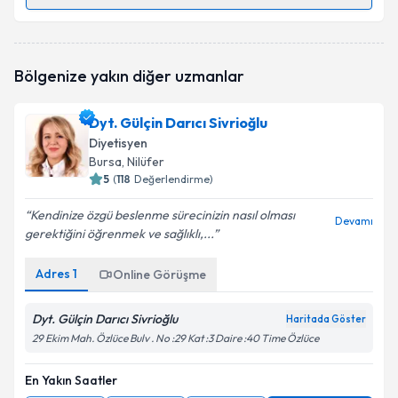
Randevu Takvimi Talebi
Uzm. Dyt. Aslıcan Ateş
için randevu takvimi talebi
Bölgenize yakın diğer uzmanlar
oluşturun. Size bu uzmandan randevu almanız için bir
takvim hazırlandığında e-posta ile bilgilendireceğiz.
Dyt. Gülçin Darıcı Sivrioğlu
E-posta Adresiniz
Diyetisyen
Bursa
, Nilüfer
5
(
118
Değerlendirme)
Kendinize özgü beslenme sürecinizin nasıl olması
Kişisel verilerimin işlenmesine ilişkin
Aydınlatma
Devamı
gerektiğini öğrenmek ve sağlıklı,...
Metni
'ni okudum ve kişisel verilerimin belirtilen
kapsamda işlenmesini kabul ediyorum.
Adres
1
Online Görüşme
Takvim Talebini Gönder
Dyt. Gülçin Darıcı Sivrioğlu
Haritada Göster
29 Ekim Mah. Özlüce Bulv . No :29 Kat :3 Daire :40 Time Özlüce
En Yakın Saatler