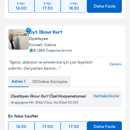
8 Ağu
8 Ağu
8 Ağu
Daha Fazla
16:00
17:30
18:30
Dyt. İlknur Kurt
Diyetisyen
Kocaeli
, Gebze
5
(
280
Değerlendirme)
İlginiz, alakanız ve emeleriniz için çok teşekkür
Devamı
ederim. Gerçekten bence...
Adres
1
Online Görüşme
Diyetisyen İlknur Kurt Özel Muayenehanesi
Haritada Göster
Arapçeşme Mh. 1046/2 Sok. No:5 Kat:1 D:103
En Yakın Saatler
16:30
17:00
17:30
Daha Fazla