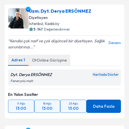
Uzm. Dyt. Derya ERSÖNMEZ
Diyetisyen
İstanbul
, Kadıköy
5
(
147
Değerlendirme)
Kendisi çok naif ve çok düşünceli bir diyetisyen. Sağlık
Devamı
sorunlarınızı...
Adres
1
Online Görüşme
Dyt. Derya ERSÖNMEZ
Haritada Göster
Feneryolu mah
En Yakın Saatler
11 Ağu
18 Ağu
25 Ağu
Daha Fazla
13:00
13:00
13:00