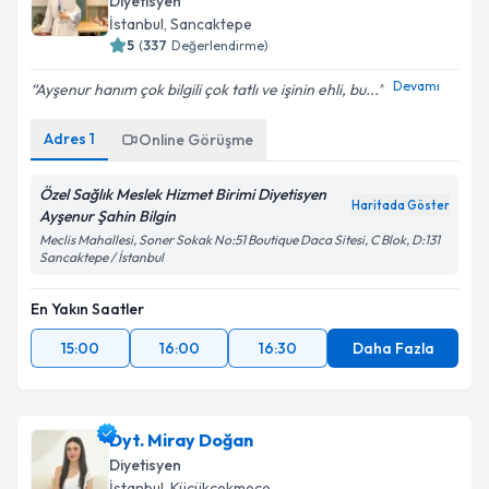
Diyetisyen
İstanbul
, Sancaktepe
5
(
337
Değerlendirme)
Devamı
Ayşenur hanım çok bilgili çok tatlı ve işinin ehli, bu...
Adres
1
Online Görüşme
Özel Sağlık Meslek Hizmet Birimi Diyetisyen
Haritada Göster
Ayşenur Şahin Bilgin
Meclis Mahallesi, Soner Sokak No:51 Boutique Daca Sitesi, C Blok, D:131
Sancaktepe / İstanbul
En Yakın Saatler
15:00
16:00
16:30
Daha Fazla
Dyt. Miray Doğan
Diyetisyen
İstanbul
, Küçükçekmece