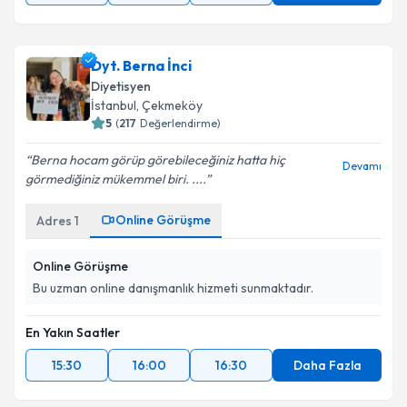
Dyt. Berna İnci
Diyetisyen
İstanbul
, Çekmeköy
5
(
217
Değerlendirme)
Berna hocam️ görüp görebileceğiniz hatta hiç
Devamı
görmediğiniz mükemmel biri. ....
Online Görüşme
Adres
1
Online Görüşme
Bu uzman online danışmanlık hizmeti sunmaktadır.
En Yakın Saatler
15:30
16:00
16:30
Daha Fazla