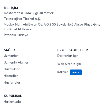
İLETİŞİM
Doktorsitesi Com Bilgi Hizmetleri
Teknoloji ve Ticaret A.Ş.
Maslak Mah. Ahi Evran Cd. A.O.S 55 Sokak No:2 Aksoy Plaza Giriş
Kat Kolektif House
İstanbul, Türkiye
SAĞLIK
PROFESYONELLER
Uzmanlar
Doktorlar İçin
Uzmanlık Alanları
Web Siteniz İçin
Hastalıklar
Kariyer
İşe Alım
Hizmetler
Hastaneler
KURUMSAL
Hakkımızda