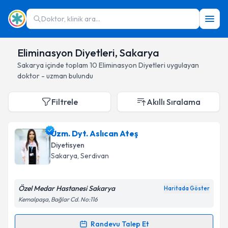
Doktor, klinik ara...
Eliminasyon Diyetleri, Sakarya
Sakarya
içinde toplam
10
Eliminasyon Diyetleri
uygulayan
doktor - uzman bulundu
Filtrele
Akıllı Sıralama
Uzm. Dyt. Aslıcan Ateş
Diyetisyen
Sakarya
, Serdivan
Özel Medar Hastanesi Sakarya
Haritada Göster
Kemalpaşa, Bağlar Cd. No:116
Randevu Talep Et