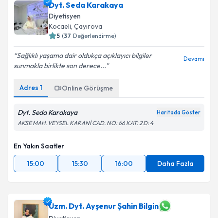
Dyt. Seda Karakaya
Diyetisyen
Kocaeli
, Çayırova
5
(
37
Değerlendirme)
Sağlıklı yaşama dair oldukça açıklayıcı bilgiler
Devamı
sunmakla birlikte son derece...
Adres
1
Online Görüşme
Dyt. Seda Karakaya
Haritada Göster
AKSE MAH. VEYSEL KARANİ CAD. NO: 66 KAT: 2 D: 4
En Yakın Saatler
15:00
15:30
16:00
Daha Fazla
Uzm. Dyt. Ayşenur Şahin Bilgin