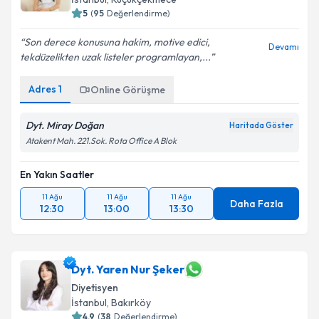
5
(
95
Değerlendirme)
Son derece konusuna hakim, motive edici,
Devamı
tekdüzelikten uzak listeler programlayan,...
Adres
1
Online Görüşme
Dyt. Miray Doğan
Haritada Göster
Atakent Mah. 221.Sok. Rota Office A Blok
En Yakın Saatler
11 Ağu
11 Ağu
11 Ağu
Daha Fazla
12:30
13:00
13:30
Dyt. Yaren Nur Şeker
Diyetisyen
İstanbul
, Bakırköy
4.9
(
38
Değerlendirme)