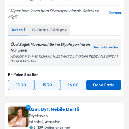
Süper hem insan hem Diyetisyen olarak. Sabırlı ve
Devamı
bilgili
Adres
1
Online Görüşme
Özel Sağlık Ve Hizmet Birimi Diyetisyen Yaren
Haritada Göster
Nur Şeker
ATAKOY 7-8-9-10 KİSM MAH. E5 YANYOL AVRUPA REZİDANS OFİS A1
BLOK KAT6 D63
En Yakın Saatler
15:00
15:30
16:00
Daha Fazla
Uzm. Dyt. Nebile Dertli
Diyetisyen
İstanbul
, Ataşehir
5
(
139
Değerlendirme)