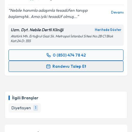
Nebile hanımla adaşımla tesadüfen tanışıp
Devamı
başlamıştık. Ama iyiki tesadüf olmuş...
Uzm. Dyt. Nebile Dertli Kliniği
Haritada Göster
Atatürk Mh. Ertuğrul Gazi Sk. Metropol İstanbul Sitesi No:2B C1 Blok
Kat:24 D: 355
0 (850) 474 78 42
Randevu Takvimi Talebi
Randevu Talep Et
Uzm. Dyt. Nebile Dertli
için randevu takvimi talebi
oluşturun. Size bu uzmandan randevu almanız için bir
takvim hazırlandığında e-posta ile bilgilendireceğiz.
İlgili Branşlar
E-posta Adresiniz
Diyetisyen
1
Kişisel verilerimin işlenmesine ilişkin
Aydınlatma