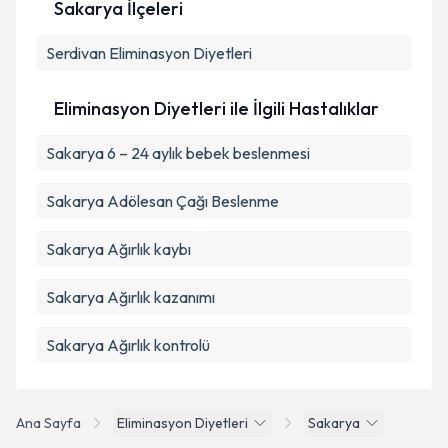
Sakarya İlçeleri
Metni
'ni okudum ve kişisel verilerimin belirtilen
kapsamda işlenmesini kabul ediyorum.
Serdivan
Eliminasyon Diyetleri
Takvim Talebini Gönder
Eliminasyon Diyetleri ile İlgili Hastalıklar
Sakarya 6 – 24 aylık bebek beslenmesi
Sakarya Adölesan Çağı Beslenme
Sakarya Ağırlık kaybı
Sakarya Ağırlık kazanımı
Sakarya Ağırlık kontrolü
Ana Sayfa
Eliminasyon Diyetleri
Sakarya