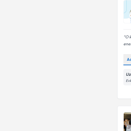
Eliminasyon Diyeti
O k
ener
A
Uzm
Evk