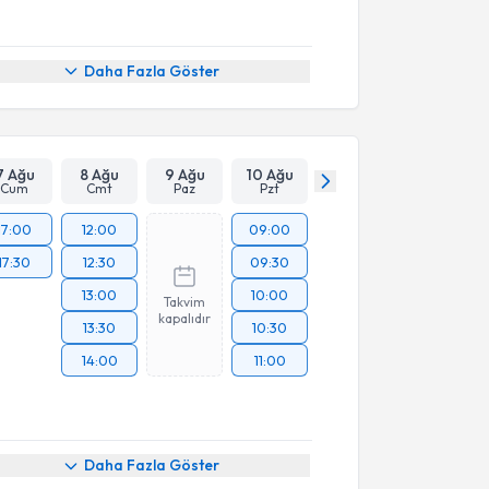
Daha Fazla Göster
7 Ağu
8 Ağu
9 Ağu
10 Ağu
Cum
Cmt
Paz
Pzt
17:00
12:00
09:00
17:30
12:30
09:30
13:00
10:00
Takvim
kapalıdır
13:30
10:30
14:00
11:00
Daha Fazla Göster