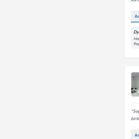
A
Dy
Mal
Reg
Sağ
birl
A