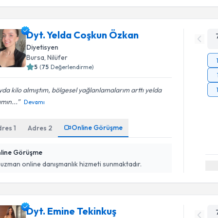
Dyt. Yelda Coşkun Özkan
Diyetisyen
Bursa
, Nilüfer
5
(
75
Değerlendirme)
yda kilo almıştım, bölgesel yağlanlamalarım arttı yelda
mın...
Devamı
Online Görüşme
dres
1
Adres
2
line Görüşme
 uzman online danışmanlık hizmeti sunmaktadır.
Dyt. Emine Tekinkuş