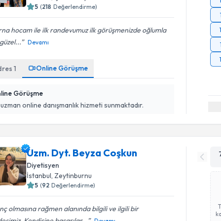
5
(
218
Değerlendirme)
na hocam ile ilk randevumuz ilk görüşmenizde oğlumla
güzel...
Devamı
Online Görüşme
dres
1
line Görüşme
 uzman online danışmanlık hizmeti sunmaktadır.
Uzm. Dyt. Beyza Coşkun
Diyetisyen
İstanbul
, Zeytinburnu
5
(
92
Değerlendirme)
ç olmasına rağmen alanında bilgili ve ilgili bir
ka
eşimiz, Kendisine başarılar...
Devamı