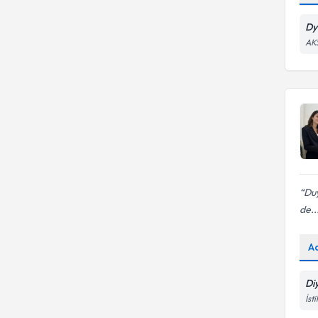
Dy
AK
Duy
de..
A
Di
İst