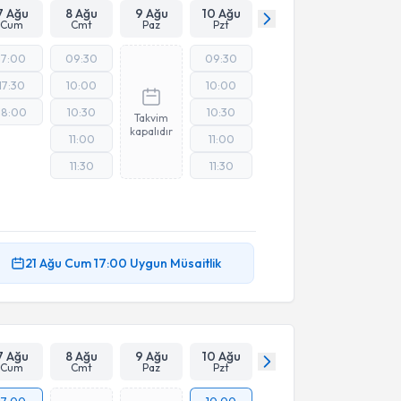
7 Ağu
8 Ağu
9 Ağu
10 Ağu
Cum
Cmt
Paz
Pzt
17:00
09:30
09:30
17:30
10:00
10:00
18:00
10:30
10:30
Takvim
kapalıdır
11:00
11:00
11:30
11:30
21 Ağu
Cum
17:00
Uygun Müsaitlik
7 Ağu
8 Ağu
9 Ağu
10 Ağu
Cum
Cmt
Paz
Pzt
17:00
10:00