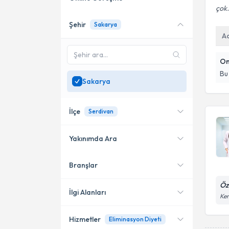
çok.
Şehir
Sakarya
Online danışmanlık sunan
A
uzmanları göster
Sadece
Sakarya
On
bölgesinde uzman ara
Bu
Sakarya
İlçe
Serdivan
Yakınımda Ara
Branşlar
Konumuma yakın uzmanları
Serdivan
göster
Öz
İlgi Alanları
Kem
Hizmetler
Eliminasyon Diyeti
Diyetisyen