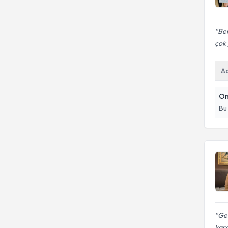
Ber
çok 
A
On
Bu
Gen
kard