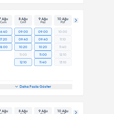
7 Ağu
8 Ağu
9 Ağu
10 Ağu
Cum
Cmt
Paz
Pzt
16:40
09:00
09:00
10:00
17:20
09:40
09:40
11:10
18:00
10:20
10:20
11:40
11:00
11:00
12:10
12:10
11:40
13:10
Daha Fazla Göster
7 Ağu
8 Ağu
9 Ağu
10 Ağu