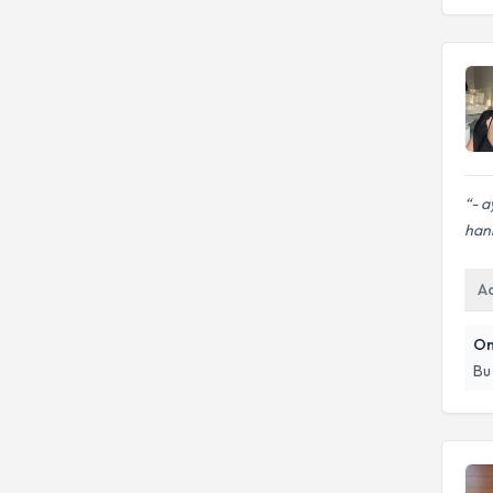
- a
hanı
A
On
Bu