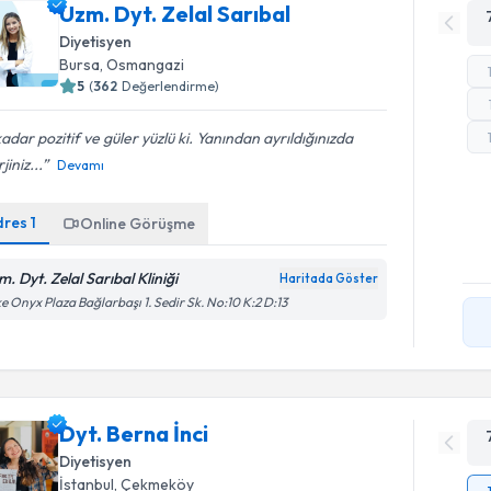
Uzm. Dyt. Zelal Sarıbal
Diyetisyen
Bursa
, Osmangazi
5
(
362
Değerlendirme)
adar pozitif ve güler yüzlü ki. Yanından ayrıldığınızda
jiniz...
Devamı
dres
1
Online Görüşme
. Dyt. Zelal Sarıbal Kliniği
Haritada Göster
e Onyx Plaza Bağlarbaşı 1. Sedir Sk. No:10 K:2 D:13
Dyt. Berna İnci
Diyetisyen
İstanbul
, Çekmeköy