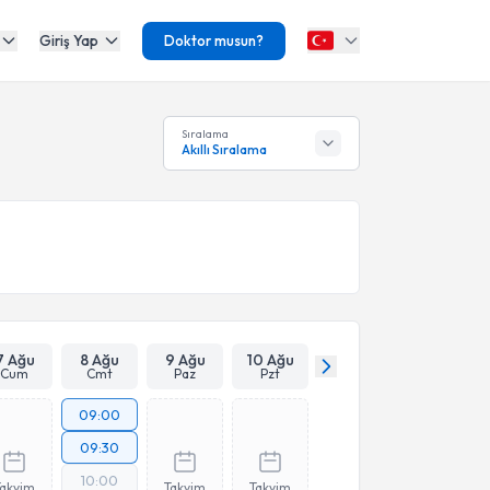
Giriş Yap
Doktor musun?
Sıralama
Akıllı Sıralama
7 Ağu
8 Ağu
9 Ağu
10 Ağu
Cum
Cmt
Paz
Pzt
09:00
09:30
10:00
Takvim
Takvim
Takvim