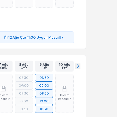
12 Ağu
Çar
11:00
Uygun Müsaitlik
7 Ağu
8 Ağu
9 Ağu
10 Ağu
Cum
Cmt
Paz
Pzt
08:30
08:30
09:00
09:00
09:30
09:30
Takvim
Takvim
palıdır
kapalıdır
10:00
10:00
10:30
10:30