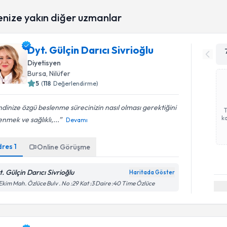
enize yakın diğer uzmanlar
Dyt. Gülçin Darıcı Sivrioğlu
Diyetisyen
Bursa
, Nilüfer
5
(
118
Değerlendirme)
dinize özgü beslenme sürecinizin nasıl olması gerektiğini
ka
nmek ve sağlıklı,...
Devamı
dres
1
Online Görüşme
t. Gülçin Darıcı Sivrioğlu
Haritada Göster
Ekim Mah. Özlüce Bulv . No :29 Kat :3 Daire :40 Time Özlüce