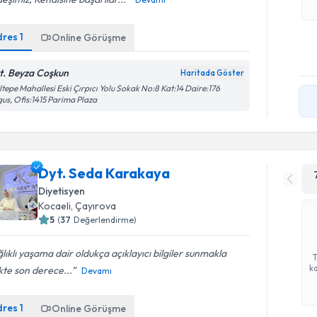
dres
1
Online Görüşme
t. Beyza Coşkun
Haritada Göster
tepe Mahallesi Eski Çırpıcı Yolu Sokak No:8 Kat:14 Daire:176
us, Ofis:1415 Parima Plaza
Dyt. Seda Karakaya
Diyetisyen
Kocaeli
, Çayırova
5
(
37
Değerlendirme)
lıklı yaşama dair oldukça açıklayıcı bilgiler sunmakla
ka
ikte son derece...
Devamı
dres
1
Online Görüşme