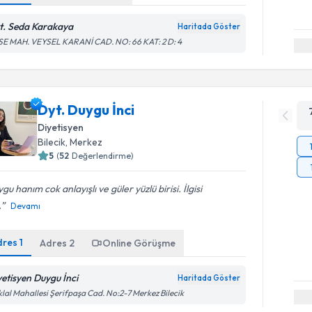
t. Seda Karakaya
Haritada Göster
SE MAH. VEYSEL KARANİ CAD. NO: 66 KAT: 2 D: 4
Dyt. Duygu İnci
Diyetisyen
Bilecik
, Merkez
5
(
52
Değerlendirme)
gu hanım cok anlayışlı ve güler yüzlü birisi. İlgisi
.
Devamı
dres
1
Adres
2
Online Görüşme
yetisyen Duygu İnci
Haritada Göster
iklal Mahallesi Şerifpaşa Cad. No:2-7 Merkez Bilecik