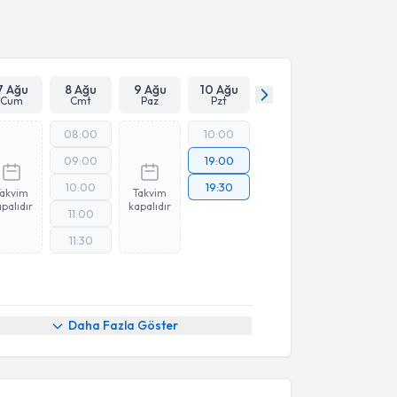
Takvim Talebini Gönder
7 Ağu
8 Ağu
9 Ağu
10 Ağu
Cum
Cmt
Paz
Pzt
08:00
10:00
09:00
19:00
10:00
19:30
Takvim
Takvim
palıdır
kapalıdır
11:00
11:30
Daha Fazla Göster