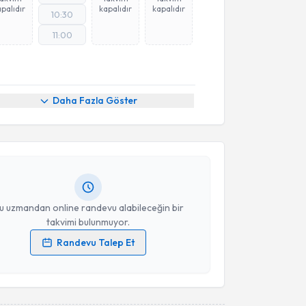
palıdır
kapalıdır
kapalıdır
10:30
11:00
akvimi Talebi
Daha Fazla Göster
Aslıcan Ateş
için randevu takvimi talebi oluşturun.
andan randevu almanız için bir takvim
ında e-posta ile bilgilendireceğiz.
resiniz
u uzmandan online randevu alabileceğin bir
takvimi bulunmuyor.
Randevu Talep Et
 verilerimin işlenmesine ilişkin
Aydınlatma Metni
'ni
 ve kişisel verilerimin belirtilen kapsamda
esini kabul ediyorum.