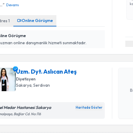
ka
..
Devamı
Online Görüşme
dres
1
line Görüşme
Randevu T
 uzman online danışmanlık hizmeti sunmaktadır.
Uzm. Dyt. 
Size bu uzm
Uzm. Dyt. Aslıcan Ateş
hazırlandığ
Diyetisyen
E-posta Ad
Sakarya
, Serdivan
B
el Medar Hastanesi Sakarya
Haritada Göster
Kişisel
alpaşa, Bağlar Cd. No:116
okudum
işlenm