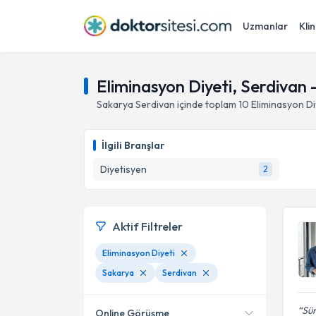
Uzmanlar
Klin
Eliminasyon Diyeti, Serdivan 
Sakarya
Serdivan
içinde toplam
10
Eliminasyon Di
İlgili Branşlar
Diyetisyen
2
Aktif Filtreler
Eliminasyon Diyeti
Sakarya
Serdivan
Sür
Online Görüşme