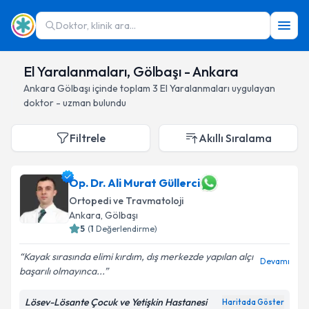
Doktor, klinik ara...
El Yaralanmaları, Gölbaşı - Ankara
Ankara
Gölbaşı
içinde toplam
3
El Yaralanmaları
uygulayan
doktor - uzman bulundu
Filtrele
Akıllı Sıralama
Op. Dr. Ali Murat Güllerci
Ortopedi ve Travmatoloji
Ankara
, Gölbaşı
5
(
1
Değerlendirme)
Kayak sırasında elimi kırdım, dış merkezde yapılan alçı
Devamı
başarılı olmayınca...
Lösev-Lösante Çocuk ve Yetişkin Hastanesi
Haritada Göster