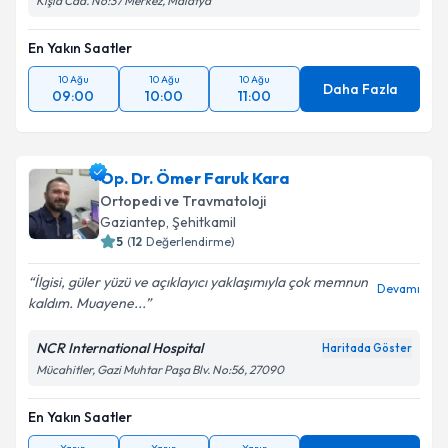
Kışla Cad. No:37 Merkez, Malatya
En Yakın Saatler
10 Ağu
10 Ağu
10 Ağu
Daha Fazla
09:00
10:00
11:00
Op. Dr. Ömer Faruk Kara
Ortopedi ve Travmatoloji
Gaziantep
, Şehitkamil
5
(
12
Değerlendirme)
İlgisi, güler yüzü ve açıklayıcı yaklaşımıyla çok memnun
Devamı
kaldım. Muayene...
NCR International Hospital
Haritada Göster
Mücahitler, Gazi Muhtar Paşa Blv. No:56, 27090
En Yakın Saatler