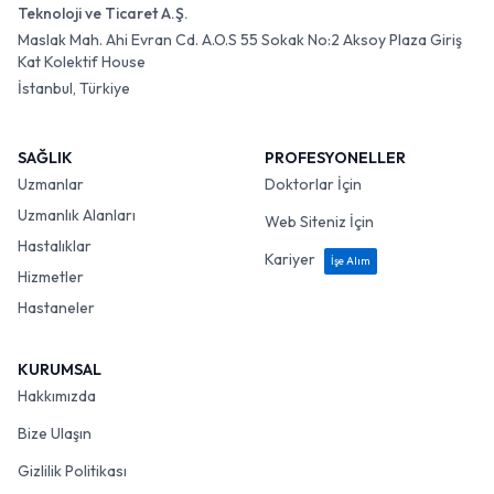
Teknoloji ve Ticaret A.Ş.
Maslak Mah. Ahi Evran Cd. A.O.S 55 Sokak No:2 Aksoy Plaza Giriş
Kat Kolektif House
İstanbul, Türkiye
SAĞLIK
PROFESYONELLER
Uzmanlar
Doktorlar İçin
Uzmanlık Alanları
Web Siteniz İçin
Hastalıklar
Kariyer
İşe Alım
Hizmetler
Hastaneler
KURUMSAL
Hakkımızda
Bize Ulaşın
Gizlilik Politikası