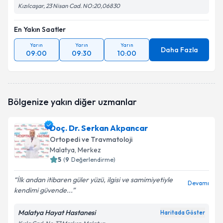
Kızılcaşar, 23 Nisan Cad. NO:20,06830
En Yakın Saatler
Yarın
Yarın
Yarın
Daha Fazla
09:00
09:30
10:00
Bölgenize yakın diğer uzmanlar
Doç. Dr. Serkan Akpancar
Ortopedi ve Travmatoloji
Malatya
, Merkez
5
(
9
Değerlendirme)
İlk andan itibaren güler yüzü, ilgisi ve samimiyetiyle
Devamı
kendimi güvende...
Malatya Hayat Hastanesi
Haritada Göster