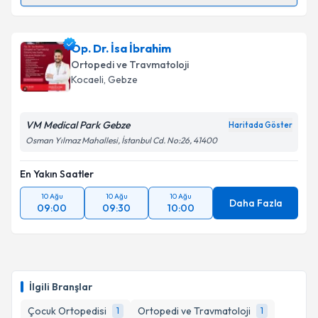
Randevu Takvimi Talebi
Doç. Dr. Ali Öner
için randevu takvimi talebi
Op. Dr. İsa İbrahim
oluşturun. Size bu uzmandan randevu almanız için bir
Ortopedi ve Travmatoloji
takvim hazırlandığında e-posta ile bilgilendireceğiz.
Kocaeli
, Gebze
E-posta Adresiniz
VM Medical Park Gebze
Haritada Göster
Osman Yılmaz Mahallesi, İstanbul Cd. No:26, 41400
En Yakın Saatler
Kişisel verilerimin işlenmesine ilişkin
Aydınlatma
Metni
'ni okudum ve kişisel verilerimin belirtilen
10 Ağu
10 Ağu
10 Ağu
kapsamda işlenmesini kabul ediyorum.
Daha Fazla
09:00
09:30
10:00
Takvim Talebini Gönder
İlgili Branşlar
Çocuk Ortopedisi
Ortopedi ve Travmatoloji
1
1