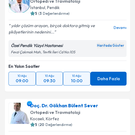
Ortopedi ve Travmatoloji
takvim hazırlandığında e-posta ile bilgilendireceğiz.
İstanbul
, Pendik
5
(
3
Değerlendirme)
E-posta Adresiniz
yıldır çözüm arayan, birçok doktora gitmiş ve
Devamı
şikâyetlerinin nedenini...
Özel Pendik Yüzyıl Hastanesi
Haritada Göster
Kişisel verilerimin işlenmesine ilişkin
Aydınlatma
Fevzi Çakmak Mah, Tevfik İleri Cd No:105
Metni
'ni okudum ve kişisel verilerimin belirtilen
kapsamda işlenmesini kabul ediyorum.
En Yakın Saatler
10 Ağu
10 Ağu
10 Ağu
Takvim Talebini Gönder
Daha Fazla
09:00
09:30
10:00
Doç. Dr. Gökhan Bülent Sever
Ortopedi ve Travmatoloji
Kocaeli
, Körfez
5
(
20
Değerlendirme)