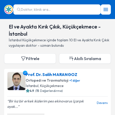
Doktor, klinik ara...
El ve Ayakta Kırık Çıkık, Küçükçekmece -
İstanbul
İstanbul
Küçükçekmece
içinde toplam
10
El ve Ayakta Kırık Çıkık
uygulayan doktor - uzman bulundu
Filtrele
Akıllı Sıralama
Prof. Dr. Salih MARANGOZ
Ortopedi ve Travmatoloji
+
1
diğer
İstanbul
, Küçükçekmece
4.9
(
15
Değerlendirme)
Bir kız bir erkek ikizlerim pes ekinovarus (çarpık
Devamı
ayak...