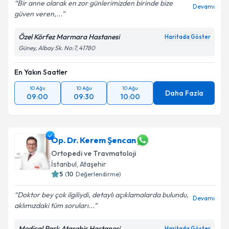
Bir anne olarak en zor günlerimizden birinde bize
Devamı
güven veren,...
Özel Körfez Marmara Hastanesi
Haritada Göster
Güney, Albay Sk. No:7, 41780
En Yakın Saatler
10 Ağu
10 Ağu
10 Ağu
Daha Fazla
09:00
09:30
10:00
Op. Dr. Kerem Şencan
Ortopedi ve Travmatoloji
İstanbul
, Ataşehir
5
(
10
Değerlendirme)
Doktor bey çok ilgiliydi, detaylı açıklamalarda bulundu,
Devamı
aklımızdaki tüm soruları...
Medical Park Ataşehir Hastanesi
Haritada Göster