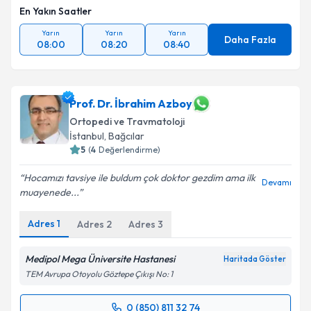
En Yakın Saatler
Yarın
Yarın
Yarın
Daha Fazla
08:00
08:20
08:40
Prof. Dr. İbrahim Azboy
Ortopedi ve Travmatoloji
İstanbul
, Bağcılar
5
(
4
Değerlendirme)
Hocamızı tavsiye ile buldum çok doktor gezdim ama ilk
Devamı
muayenede...
Adres
1
Adres
2
Adres
3
Medipol Mega Üniversite Hastanesi
Haritada Göster
TEM Avrupa Otoyolu Göztepe Çıkışı No: 1
0 (850) 811 32 74