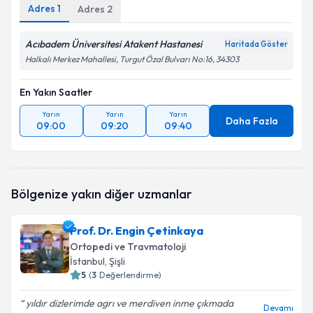
Adres
1
Adres
2
Acıbadem Üniversitesi Atakent Hastanesi
Haritada Göster
Halkalı Merkez Mahallesi, Turgut Özal Bulvarı No:16, 34303
En Yakın Saatler
Yarın
Yarın
Yarın
Daha Fazla
09:00
09:20
09:40
Bölgenize yakın diğer uzmanlar
Prof. Dr. Engin Çetinkaya
Ortopedi ve Travmatoloji
İstanbul
, Şişli
5
(
3
Değerlendirme)
yıldır dizlerimde agrı ve merdiven inme çıkmada
Devamı