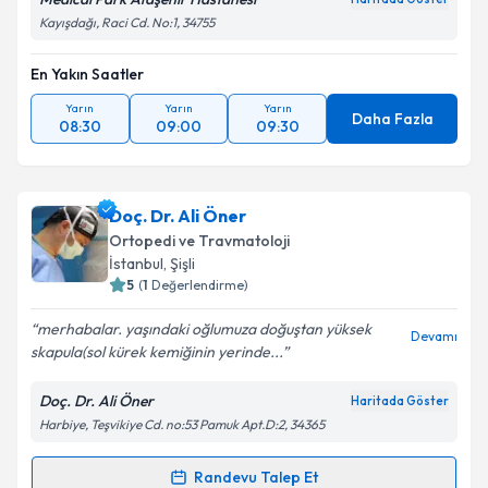
Kayışdağı, Raci Cd. No:1, 34755
En Yakın Saatler
Yarın
Yarın
Yarın
Daha Fazla
08:30
09:00
09:30
Doç. Dr. Ali Öner
Ortopedi ve Travmatoloji
İstanbul
, Şişli
5
(
1
Değerlendirme)
merhabalar. yaşındaki oğlumuza doğuştan yüksek
Devamı
skapula(sol kürek kemiğinin yerinde...
Doç. Dr. Ali Öner
Haritada Göster
Harbiye, Teşvikiye Cd. no:53 Pamuk Apt.D:2, 34365
Randevu Talep Et