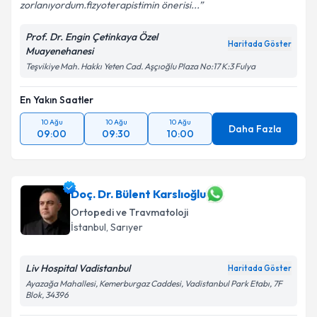
zorlanıyordum.fizyoterapistimin önerisi...
Prof. Dr. Engin Çetinkaya Özel
Haritada Göster
Muayenehanesi
Teşvikiye Mah. Hakkı Yeten Cad. Aşçıoğlu Plaza No:17 K:3 Fulya
En Yakın Saatler
10 Ağu
10 Ağu
10 Ağu
Daha Fazla
09:00
09:30
10:00
Doç. Dr. Bülent Karslıoğlu
Ortopedi ve Travmatoloji
İstanbul
, Sarıyer
Liv Hospital Vadistanbul
Haritada Göster
Ayazağa Mahallesi, Kemerburgaz Caddesi, Vadistanbul Park Etabı, 7F
Blok, 34396