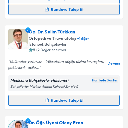
Randevu Takvimi Talebi
Randevu Talep Et
Prof. Dr. İbrahim Azboy
için randevu takvimi talebi
oluşturun. Size bu uzmandan randevu almanız için bir
Op. Dr. Selim Türkkan
takvim hazırlandığında e-posta ile bilgilendireceğiz.
Ortopedi ve Travmatoloji
+
1
diğer
E-posta Adresiniz
İstanbul
, Bahçelievler
5
(
2
Değerlendirme)
Kelimeler yetersiz. . Yüksekten düşüp dizimi kırmıştım,
Devamı
çoklu kırık, acile...
Kişisel verilerimin işlenmesine ilişkin
Aydınlatma
Metni
'ni okudum ve kişisel verilerimin belirtilen
Medicana Bahçelievler Hastanesi
Haritada Göster
kapsamda işlenmesini kabul ediyorum.
Bahçelievler Merkez, Adnan Kahveci Blv. No:2
Takvim Talebini Gönder
Randevu Talep Et
Randevu Takvimi Talebi
Op. Dr. Selim Türkkan
için randevu takvimi talebi
Dr. Öğr. Üyesi Olcay Eren
oluşturun. Size bu uzmandan randevu almanız için bir