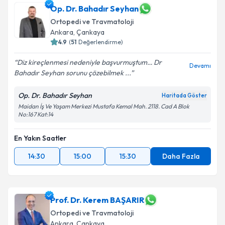
Op. Dr. Bahadır Seyhan
Ortopedi ve Travmatoloji
Ankara
, Çankaya
4.9
(
51
Değerlendirme)
Diz kireçlenmesi nedeniyle başvurmuştum… Dr
Devamı
Bahadır Seyhan sorunu çözebilmek ...
Op. Dr. Bahadır Seyhan
Haritada Göster
Maidan İş Ve Yaşam Merkezi Mustafa Kemal Mah. 2118. Cad A Blok
No:167 Kat:14
En Yakın Saatler
14:30
15:00
15:30
Daha Fazla
Prof. Dr. Kerem BAŞARIR
Ortopedi ve Travmatoloji
Ankara
, Çankaya