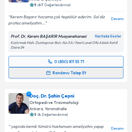
5
(
67
Değerlendirme)
Kerem Başarır hocama çok teşekkür ederim. Sol diz
Devamı
protez ameliyatım...
Prof. Dr. Kerem BAŞARIR Muayenehanesi
Haritada Göster
Kızılırmak Mah. Dumlupınar Bulv. No:3 A / Next Level Ofis A blok Kat:8
Daire:34
0 (850) 811 55 71
Randevu Takvimi Talebi
Randevu Talep Et
Prof. Dr. Kerem BAŞARIR
için randevu takvimi talebi
oluşturun. Size bu uzmandan randevu almanız için bir
Doç. Dr. Şahin Çepni
takvim hazırlandığında e-posta ile bilgilendireceğiz.
Ortopedi ve Travmatoloji
E-posta Adresiniz
Ankara
, Yenimahalle
5
(
4
Değerlendirme)
yaşında kemik tümörü hastamızın ameliyatını yapıp
Devamı