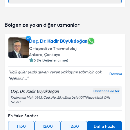
Randevu Takvimi Talebi
Prof. Dr. S. Bülent Bektaşer
için randevu takvimi
Bölgenize yakın diğer uzmanlar
talebi oluşturun. Size bu uzmandan randevu almanız
için bir takvim hazırlandığında e-posta ile
bilgilendireceğiz.
Doç. Dr. Kadir Büyükdoğan
Ortopedi ve Travmatoloji
E-posta Adresiniz
Ankara
, Çankaya
5
(
14
Değerlendirme)
İlgili güler yüzlü güven veren yaklaşımı sabrı için çok
Devamı
Kişisel verilerimin işlenmesine ilişkin
Aydınlatma
teşekkür...
Metni
'ni okudum ve kişisel verilerimin belirtilen
kapsamda işlenmesini kabul ediyorum.
Doç. Dr. Kadir Büyükdoğan
Haritada Göster
Kızılırmak Mah. 1443. Cad. No :25 A Blok Usta 1071 Plaza Kat:8 Ofis
No:60
Takvim Talebini Gönder
En Yakın Saatler
11:30
12:00
12:30
Daha Fazla