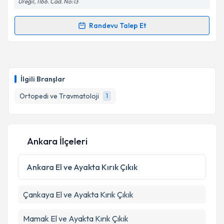
Üreğil, 1166. Cad. No:13
Kişisel verilerimin işlenmesine ilişkin
Aydınlatma
Metni
'ni okudum ve kişisel verilerimin belirtilen
kapsamda işlenmesini kabul ediyorum.
Randevu Talep Et
Randevu Takvimi Talebi
Takvim Talebini Gönder
Op. Dr. Mehmet ÖZER
için randevu takvimi talebi
oluşturun. Size bu uzmandan randevu almanız için bir
İlgili Branşlar
takvim hazırlandığında e-posta ile bilgilendireceğiz.
Ortopedi ve Travmatoloji
1
E-posta Adresiniz
Ankara İlçeleri
Kişisel verilerimin işlenmesine ilişkin
Aydınlatma
Metni
'ni okudum ve kişisel verilerimin belirtilen
Ankara
El ve Ayakta Kırık Çıkık
kapsamda işlenmesini kabul ediyorum.
Çankaya
El ve Ayakta Kırık Çıkık
Takvim Talebini Gönder
Mamak
El ve Ayakta Kırık Çıkık