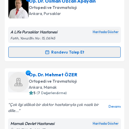
Prof. Dr. Sinan Adıyaman
için randevu takvimi talebi
Op. Dr. Osman Özcan Apaydın
oluşturun. Size bu uzmandan randevu almanız için bir
Takvim Talebini Gönder
Ortopedi ve Travmatoloji
takvim hazırlandığında e-posta ile bilgilendireceğiz.
Ankara
, Pursaklar
E-posta Adresiniz
A Life Pursaklar Hastanesi
Haritada Göster
Fatih, Yavuz Blv. No : 15, 06145
Kişisel verilerimin işlenmesine ilişkin
Aydınlatma
Randevu Talep Et
Randevu Takvimi Talebi
Metni
'ni okudum ve kişisel verilerimin belirtilen
kapsamda işlenmesini kabul ediyorum.
Op. Dr. Osman Özcan Apaydın
için randevu takvimi
Op. Dr. Mehmet ÖZER
talebi oluşturun. Size bu uzmandan randevu almanız
Takvim Talebini Gönder
Ortopedi ve Travmatoloji
için bir takvim hazırlandığında e-posta ile
Ankara
, Mamak
bilgilendireceğiz.
5
(
7
Değerlendirme)
E-posta Adresiniz
Çok ilgi alâkalı bir doktor hastalarıyla çok nazik bir
Devamı
dille...
Mamak Devlet Hastanesi
Haritada Göster