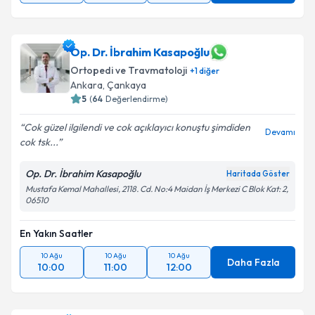
Op. Dr. İbrahim Kasapoğlu
Ortopedi ve Travmatoloji
+
1
diğer
Ankara
, Çankaya
5
(
64
Değerlendirme)
Cok güzel ilgilendi ve cok açıklayıcı konuştu şimdiden
Devamı
cok tsk...
Op. Dr. İbrahim Kasapoğlu
Haritada Göster
Mustafa Kemal Mahallesi, 2118. Cd. No:4 Maidan İş Merkezi C Blok Kat: 2,
06510
En Yakın Saatler
10 Ağu
10 Ağu
10 Ağu
Daha Fazla
10:00
11:00
12:00