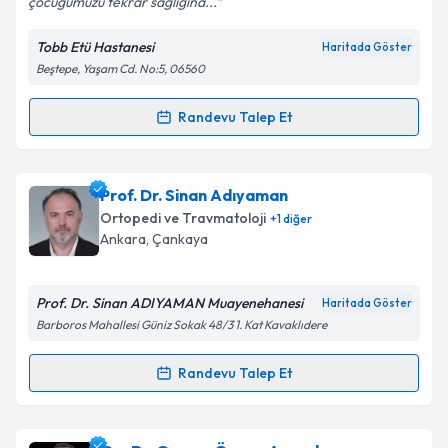
çocuğumuzu tekrar sağlığına...
Kişisel verilerimin işlenmesine ilişkin
Aydınlatma
Metni
'ni okudum ve kişisel verilerimin belirtilen
Tobb Etü Hastanesi
Haritada Göster
kapsamda işlenmesini kabul ediyorum.
Beştepe, Yaşam Cd. No:5, 06560
Takvim Talebini Gönder
Randevu Talep Et
Randevu Takvimi Talebi
Doç. Dr. Şahin Çepni
için randevu takvimi talebi
Prof. Dr. Sinan Adıyaman
oluşturun. Size bu uzmandan randevu almanız için bir
Ortopedi ve Travmatoloji
+
1
diğer
takvim hazırlandığında e-posta ile bilgilendireceğiz.
Ankara
, Çankaya
E-posta Adresiniz
Prof. Dr. Sinan ADIYAMAN Muayenehanesi
Haritada Göster
Barboros Mahallesi Güniz Sokak 48/3 1. Kat Kavaklıdere
Kişisel verilerimin işlenmesine ilişkin
Aydınlatma
Randevu Talep Et
Randevu Takvimi Talebi
Metni
'ni okudum ve kişisel verilerimin belirtilen
kapsamda işlenmesini kabul ediyorum.