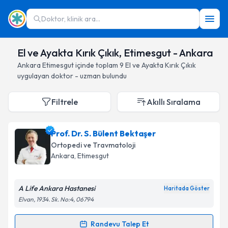
Doktor, klinik ara...
El ve Ayakta Kırık Çıkık, Etimesgut - Ankara
Ankara
Etimesgut
içinde toplam
9
El ve Ayakta Kırık Çıkık
uygulayan doktor - uzman bulundu
Filtrele
Akıllı Sıralama
Prof. Dr. S. Bülent Bektaşer
Ortopedi ve Travmatoloji
Ankara
, Etimesgut
A Life Ankara Hastanesi
Haritada Göster
Elvan, 1934. Sk. No:4, 06794
Randevu Talep Et