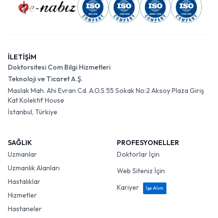
İLETİŞİM
Doktorsitesi Com Bilgi Hizmetleri
Teknoloji ve Ticaret A.Ş.
Maslak Mah. Ahi Evran Cd. A.O.S 55 Sokak No:2 Aksoy Plaza Giriş
Kat Kolektif House
İstanbul, Türkiye
SAĞLIK
PROFESYONELLER
Uzmanlar
Doktorlar İçin
Uzmanlık Alanları
Web Siteniz İçin
Hastalıklar
Kariyer
İşe Alım
Hizmetler
Hastaneler