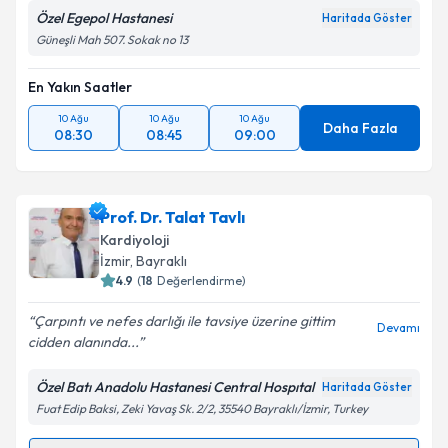
Özel Egepol Hastanesi
Haritada Göster
Güneşli Mah 507. Sokak no 13
Kişisel verilerimin işlenmesine ilişkin
Aydınlatma
Metni
'ni okudum ve kişisel verilerimin belirtilen
En Yakın Saatler
kapsamda işlenmesini kabul ediyorum.
10 Ağu
10 Ağu
10 Ağu
Daha Fazla
08:30
08:45
09:00
Takvim Talebini Gönder
Prof. Dr. Talat Tavlı
Kardiyoloji
İzmir
, Bayraklı
4.9
(
18
Değerlendirme)
Çarpıntı ve nefes darlığı ile tavsiye üzerine gittim
Devamı
cidden alanında...
Özel Batı Anadolu Hastanesi Central Hospıtal
Haritada Göster
Fuat Edip Baksi, Zeki Yavaş Sk. 2/2, 35540 Bayraklı/İzmir, Turkey