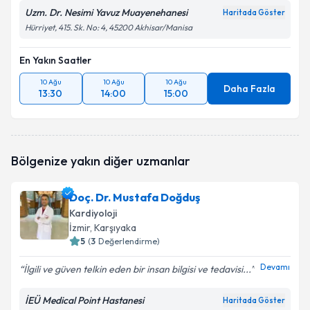
Uzm. Dr. Nesimi Yavuz Muayenehanesi
Haritada Göster
Hürriyet, 415. Sk. No: 4, 45200 Akhisar/Manisa
En Yakın Saatler
10 Ağu
10 Ağu
10 Ağu
Daha Fazla
13:30
14:00
15:00
Bölgenize yakın diğer uzmanlar
Doç. Dr. Mustafa Doğduş
Kardiyoloji
İzmir
, Karşıyaka
5
(
3
Değerlendirme)
Devamı
İlgili ve güven telkin eden bir insan bilgisi ve tedavisi...
İEÜ Medical Point Hastanesi
Haritada Göster