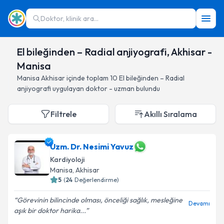
Doktor, klinik ara...
El bileğinden – Radial anjiyografi, Akhisar -
Manisa
Manisa
Akhisar
içinde toplam
10
El bileğinden – Radial
anjiyografi
uygulayan doktor - uzman bulundu
Filtrele
Akıllı Sıralama
Uzm. Dr. Nesimi Yavuz
Kardiyoloji
Manisa
, Akhisar
5
(
24
Değerlendirme)
Görevinin bilincinde olması, önceliği sağlık, mesleğine
Devamı
aşık bir doktor harika...