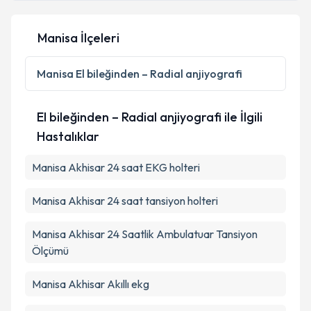
Manisa İlçeleri
Kişisel verilerimin işlenmesine ilişkin
Aydınlatma
Metni
'ni okudum ve kişisel verilerimin belirtilen
Manisa
El bileğinden – Radial anjiyografi
kapsamda işlenmesini kabul ediyorum.
El bileğinden – Radial anjiyografi ile İlgili
Takvim Talebini Gönder
Hastalıklar
Manisa Akhisar 24 saat EKG holteri
Manisa Akhisar 24 saat tansiyon holteri
Manisa Akhisar 24 Saatlik Ambulatuar Tansiyon
Ölçümü
Manisa Akhisar Akıllı ekg