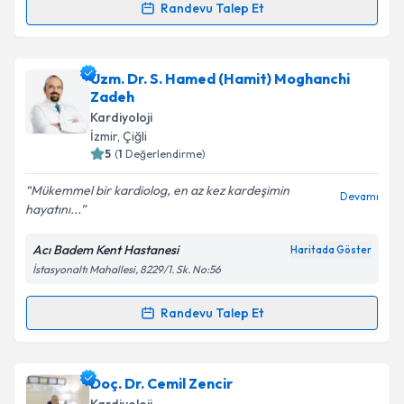
Randevu Talep Et
Randevu Takvimi Talebi
Prof. Dr. Talat Tavlı
için randevu takvimi talebi
Uzm. Dr. S. Hamed (Hamit) Moghanchi
oluşturun. Size bu uzmandan randevu almanız için bir
Zadeh
takvim hazırlandığında e-posta ile bilgilendireceğiz.
Kardiyoloji
İzmir
, Çiğli
E-posta Adresiniz
5
(
1
Değerlendirme)
Mükemmel bir kardiolog, en az kez kardeşimin
Devamı
hayatını...
Kişisel verilerimin işlenmesine ilişkin
Aydınlatma
Acı Badem Kent Hastanesi
Haritada Göster
Metni
'ni okudum ve kişisel verilerimin belirtilen
İstasyonaltı Mahallesi, 8229/1. Sk. No:56
kapsamda işlenmesini kabul ediyorum.
Randevu Talep Et
Randevu Takvimi Talebi
Takvim Talebini Gönder
Uzm. Dr. S. Hamed (Hamit) Moghanchi Zadeh
için
Doç. Dr. Cemil Zencir
randevu takvimi talebi oluşturun. Size bu uzmandan