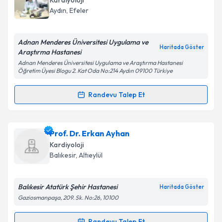
Kardiyoloji
randevu almanız için bir takvim hazırlandığında e-
Aydın
, Efeler
posta ile bilgilendireceğiz.
E-posta Adresiniz
Adnan Menderes Üniversitesi Uygulama ve
Haritada Göster
Araştırma Hastanesi
Adnan Menderes Üniversitesi Uygulama ve Araştırma Hastanesi
Öğretim Üyesi Blogu 2. Kat Oda No:214 Aydın 09100 Türkiye
Kişisel verilerimin işlenmesine ilişkin
Aydınlatma
Randevu Talep Et
Metni
'ni okudum ve kişisel verilerimin belirtilen
Randevu Takvimi Talebi
kapsamda işlenmesini kabul ediyorum.
Doç. Dr. Cemil Zencir
için randevu takvimi talebi
Prof. Dr. Erkan Ayhan
Takvim Talebini Gönder
oluşturun. Size bu uzmandan randevu almanız için bir
Kardiyoloji
takvim hazırlandığında e-posta ile bilgilendireceğiz.
Balıkesir
, Altıeylül
E-posta Adresiniz
Balıkesir Atatürk Şehir Hastanesi
Haritada Göster
Gaziosmanpaşa, 209. Sk. No:26, 10100
Kişisel verilerimin işlenmesine ilişkin
Aydınlatma
Randevu Talep Et