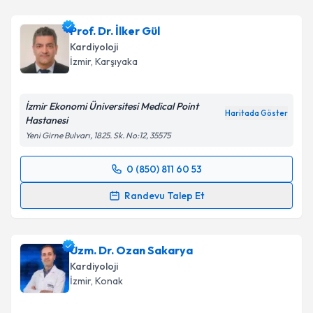
Prof. Dr. İlker Gül
Kardiyoloji
İzmir
, Karşıyaka
İzmir Ekonomi Üniversitesi Medical Point
Haritada Göster
Hastanesi
Yeni Girne Bulvarı, 1825. Sk. No:12, 35575
0 (850) 811 60 53
Randevu Takvimi Talebi
Randevu Talep Et
Prof. Dr. İlker Gül
için randevu takvimi talebi
oluşturun. Size bu uzmandan randevu almanız için bir
Uzm. Dr. Ozan Sakarya
takvim hazırlandığında e-posta ile bilgilendireceğiz.
Kardiyoloji
E-posta Adresiniz
İzmir
, Konak