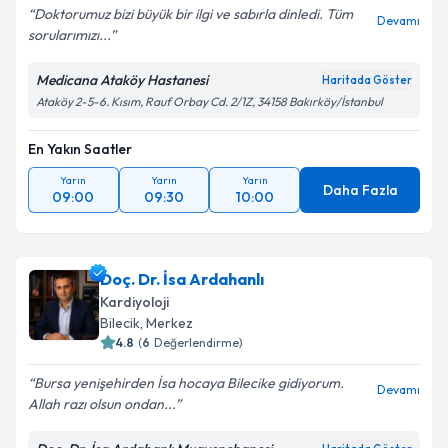
Doktorumuz bizi büyük bir ilgi ve sabırla dinledi. Tüm
Devamı
sorularımızı...
Medicana Ataköy Hastanesi
Haritada Göster
Ataköy 2-5-6. Kısım, Rauf Orbay Cd. 2/1Z, 34158 Bakırköy/İstanbul
En Yakın Saatler
Yarın
Yarın
Yarın
Daha Fazla
09:00
09:30
10:00
Doç. Dr. İsa Ardahanlı
Kardiyoloji
Bilecik
, Merkez
4.8
(
6
Değerlendirme)
Bursa yenişehirden İsa hocaya Bilecike gidiyorum.
Devamı
Allah razı olsun ondan...