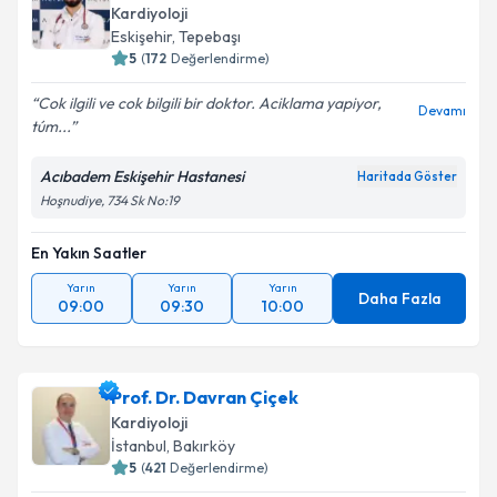
Kardiyoloji
E-posta Adresiniz
Eskişehir
, Tepebaşı
5
(
172
Değerlendirme)
Cok ilgili ve cok bilgili bir doktor. Aciklama yapiyor,
Devamı
Kişisel verilerimin işlenmesine ilişkin
Aydınlatma
túm...
Metni
'ni okudum ve kişisel verilerimin belirtilen
kapsamda işlenmesini kabul ediyorum.
Acıbadem Eskişehir Hastanesi
Haritada Göster
Hoşnudiye, 734 Sk No:19
Takvim Talebini Gönder
En Yakın Saatler
Yarın
Yarın
Yarın
Daha Fazla
09:00
09:30
10:00
Prof. Dr. Davran Çiçek
Kardiyoloji
İstanbul
, Bakırköy
5
(
421
Değerlendirme)