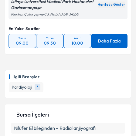
İstinye Üniversitesi Medical Park Hastaneleri
Haritada Göster
Gaziosmanpaşa
Merkez, Çukurçeşme Cd. No:57 D:59, 34250
En Yakın Saatler
Yarın
Yarın
Yarın
Daha Fazla
09:00
09:30
10:00
İlgili Branşlar
Kardiyoloji
3
Bursa İlçeleri
Nilüfer
El bileğinden – Radial anjiyografi