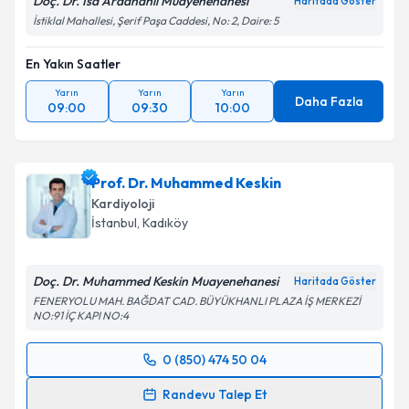
Doç. Dr. İsa Ardahanlı Muayenehanesi
Haritada Göster
İstiklal Mahallesi, Şerif Paşa Caddesi, No: 2, Daire: 5
En Yakın Saatler
Yarın
Yarın
Yarın
Daha Fazla
09:00
09:30
10:00
Prof. Dr. Muhammed Keskin
Kardiyoloji
İstanbul
, Kadıköy
Doç. Dr. Muhammed Keskin Muayenehanesi
Haritada Göster
FENERYOLU MAH. BAĞDAT CAD. BÜYÜKHANLI PLAZA İŞ MERKEZİ
NO:91 İÇ KAPI NO:4
0 (850) 474 50 04
Randevu Takvimi Talebi
Randevu Talep Et