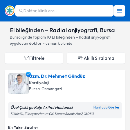
Doktor, klinik ara...
El bileğinden – Radial anjiyografi, Bursa
Bursa
içinde toplam
10
El bileğinden – Radial anjiyografi
uygulayan doktor - uzman bulundu
Filtrele
Akıllı Sıralama
Uzm. Dr. Mehmet Gündüz
Kardiyoloji
Bursa
, Osmangazi
Özel Çekirge Kalp Aritmi Hastanesi
Haritada Göster
Kükürtlü, Zübeyde Hanım Cd. Konca Sokak No:2, 16080
En Yakın Saatler