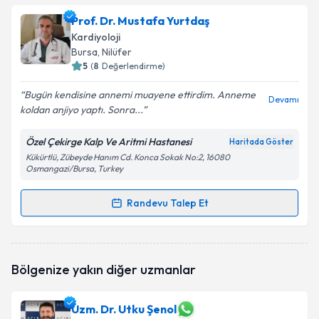
talebi oluşturun. Size bu uzmandan randevu almanız
Prof. Dr. Mustafa Yurtdaş
için bir takvim hazırlandığında e-posta ile
bilgilendireceğiz.
Kardiyoloji
Bursa
, Nilüfer
E-posta Adresiniz
5
(
8
Değerlendirme)
Bugün kendisine annemi muayene ettirdim. Anneme
Devamı
koldan anjiyo yaptı. Sonra...
Kişisel verilerimin işlenmesine ilişkin
Aydınlatma
Özel Çekirge Kalp Ve Aritmi Hastanesi
Haritada Göster
Metni
'ni okudum ve kişisel verilerimin belirtilen
Kükürtlü, Zübeyde Hanım Cd. Konca Sokak No:2, 16080
kapsamda işlenmesini kabul ediyorum.
Osmangazi/Bursa, Turkey
Randevu Talep Et
Takvim Talebini Gönder
Randevu Takvimi Talebi
Prof. Dr. Mustafa Yurtdaş
için randevu takvimi
Bölgenize yakın diğer uzmanlar
talebi oluşturun. Size bu uzmandan randevu almanız
için bir takvim hazırlandığında e-posta ile
bilgilendireceğiz.
Uzm. Dr. Utku Şenol