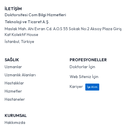
İLETİŞİM
Doktorsitesi Com Bilgi Hizmetleri
Teknoloji ve Ticaret A.Ş.
Maslak Mah. Ahi Evran Cd. A.O.S 55 Sokak No:2 Aksoy Plaza Giriş
Kat Kolektif House
İstanbul, Türkiye
SAĞLIK
PROFESYONELLER
Uzmanlar
Doktorlar İçin
Uzmanlık Alanları
Web Siteniz İçin
Hastalıklar
Kariyer
İşe Alım
Hizmetler
Hastaneler
KURUMSAL
Hakkımızda