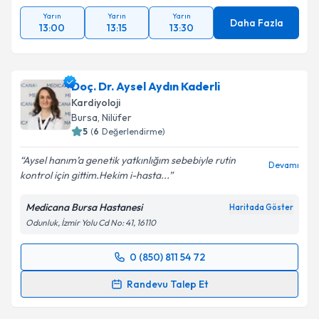
Yarın
Yarın
Yarın
Daha Fazla
13:00
13:15
13:30
Doç. Dr. Aysel Aydın Kaderli
Kardiyoloji
Bursa
, Nilüfer
5
(
6
Değerlendirme)
Aysel hanım’a genetik yatkınlığım sebebiyle rutin
Devamı
kontrol için gittim.Hekim i-hasta...
Medicana Bursa Hastanesi
Haritada Göster
Odunluk, İzmir Yolu Cd No: 41, 16110
0 (850) 811 54 72
Randevu Takvimi Talebi
Randevu Talep Et
Doç. Dr. Aysel Aydın Kaderli
için randevu takvimi