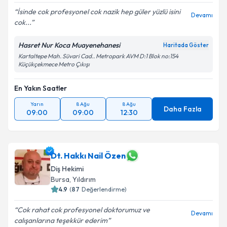
İsinde cok profesyonel cok nazik hep güler yüzlü isini
Devamı
cok...
Hasret Nur Koca Muayenehanesi
Haritada Göster
Kartaltepe Mah. Süvari Cad.. Metropark AVM D:1 Blok no:154
Küçükçekmece Metro Çıkışı
En Yakın Saatler
Yarın
8 Ağu
8 Ağu
Daha Fazla
09:00
09:00
12:30
Dt. Hakkı Nail Özen
Diş Hekimi
Bursa
, Yıldırım
4.9
(
87
Değerlendirme)
Cok rahat cok profesyonel doktorumuz ve
Devamı
calışanlarına teşekkür ederim