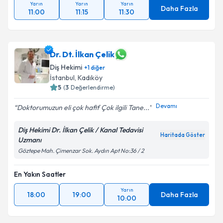
Yarın
Yarın
Yarın
Daha Fazla
11:00
11:15
11:30
Dr. Dt. İlkan Çelik
Diş Hekimi
+
1
diğer
İstanbul
, Kadıköy
5
(
3
Değerlendirme)
Devamı
Doktorumuzun eli çok hafif Çok ilgili Tane...
Diş Hekimi Dr. İlkan Çelik / Kanal Tedavisi
Haritada Göster
Uzmanı
Göztepe Mah. Çimenzar Sok. Aydın Apt No:36 / 2
En Yakın Saatler
Yarın
18:00
19:00
Daha Fazla
10:00