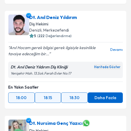
Dt. Anıl Deniz Yıldırım
Diş Hekimi
Denizli
, Merkezefendi
5
(
222
Değerlendirme)
Anıl Hocam gerek bilgisi gerek ilgisiyle kesinlikle
Devamı
tavsiye edeceğim bir...
Dt. Anıl Deniz Yıldırım Diş Kliniği
Haritada Göster
Yenişehir Mah. 13.Sok.Ferah Evler No:17
En Yakın Saatler
18:00
18:15
18:30
Daha Fazla
Dt. Nursima Genç Yazıcı
Diş Hekimi