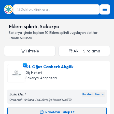
Doktor, klinik ara...
Eklem splinti, Sakarya
Sakarya
içinde toplam
10
Eklem splinti
uygulayan doktor -
uzman bulundu
Filtrele
Akıllı Sıralama
Dt. Oğuz Canberk Akgök
Diş Hekimi
Sakarya
, Adapazarı
Saka Dent
Haritada Göster
Orta Mah. Ankara Cad. Kuriş İş Merkezi No:31/A
Randevu Talep Et