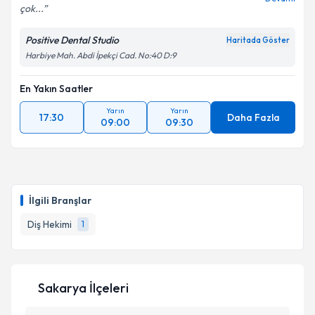
çok...
Positive Dental Studio
Haritada Göster
Harbiye Mah. Abdi İpekçi Cad. No:40 D:9
En Yakın Saatler
Yarın
Yarın
17:30
Daha Fazla
09:00
09:30
İlgili Branşlar
Diş Hekimi
1
Sakarya İlçeleri