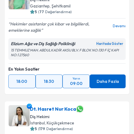
Gaziantep
, Şehitkamil
5
(
77
Değerlendirme)
Hekimler asistanlar çok kibar ve bilgililerdi,
Devamı
emeklerine sağlık
Elizium Ağız ve Diş Sağlığı Polikliniği
Haritada Göster
15 TEMMUZ MAH. ABDULKADİR AKSU BLV. F BLOK NO:130 F İÇ KAPI
NO:1 27560
En Yakın Saatler
Yarın
18:00
18:30
Daha Fazla
09:00
Dt. Hasret Nur Koca
Diş Hekimi
İstanbul
, Küçükçekmece
5
(
179
Değerlendirme)