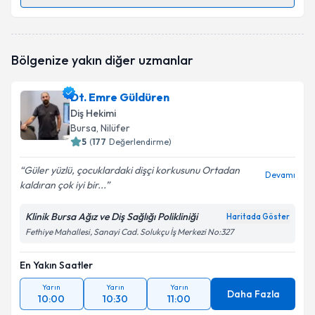
Randevu Takvimi Talebi
Dt. Oğuz Canberk Akgök
için randevu takvimi talebi
Bölgenize yakın diğer uzmanlar
oluşturun. Size bu uzmandan randevu almanız için bir
takvim hazırlandığında e-posta ile bilgilendireceğiz.
Dt. Emre Güldüren
E-posta Adresiniz
Diş Hekimi
Bursa
, Nilüfer
5
(
177
Değerlendirme)
Güler yüzlü, çocuklardaki dişçi korkusunu Ortadan
Kişisel verilerimin işlenmesine ilişkin
Aydınlatma
Devamı
kaldıran çok iyi bir...
Metni
'ni okudum ve kişisel verilerimin belirtilen
kapsamda işlenmesini kabul ediyorum.
Klinik Bursa Ağız ve Diş Sağlığı Polikliniği
Haritada Göster
Fethiye Mahallesi, Sanayi Cad. Solukçu İş Merkezi No:327
Takvim Talebini Gönder
En Yakın Saatler
Yarın
Yarın
Yarın
Daha Fazla
10:00
10:30
11:00