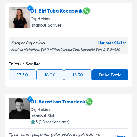
Dt. Elif Tuba Kocabıyık
Diş Hekimi
İstanbul
, Sarıyer
Sarıyer Beyaz İnci
Haritada Göster
Merkez Mahallesi, Şehit Mithat Yılmaz Cad. Kayadibi Sok. 2-3, 34450
En Yakın Saatler
17:30
18:00
18:30
Daha Fazla
Dt. Beratkan Timurlenk
Diş Hekimi
İstanbul
, Şişli
5
(
1
Değerlendirme)
Çok temiz, çalışanlar güler yüzlü. Eli çok hafif ve
Devamı