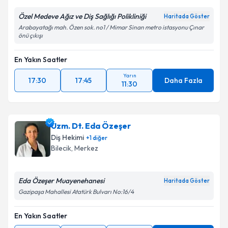
Özel Medeve Ağız ve Diş Sağlığı Polikliniği
Haritada Göster
Arabayatağı mah. Özen sok. no1 / Mimar Sinan metro istasyonu Çınar
önü çıkışı
En Yakın Saatler
Yarın
17:30
17:45
Daha Fazla
11:30
Uzm. Dt. Eda Özeşer
Diş Hekimi
+
1
diğer
Bilecik
, Merkez
Eda Özeşer Muayenehanesi
Haritada Göster
Gazipaşa Mahallesi Atatürk Bulvarı No:16/4
En Yakın Saatler