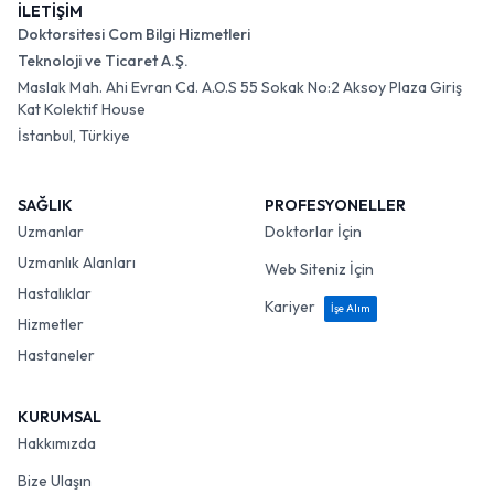
İLETİŞİM
Doktorsitesi Com Bilgi Hizmetleri
Teknoloji ve Ticaret A.Ş.
Maslak Mah. Ahi Evran Cd. A.O.S 55 Sokak No:2 Aksoy Plaza Giriş
Kat Kolektif House
İstanbul, Türkiye
SAĞLIK
PROFESYONELLER
Uzmanlar
Doktorlar İçin
Uzmanlık Alanları
Web Siteniz İçin
Hastalıklar
Kariyer
İşe Alım
Hizmetler
Hastaneler
KURUMSAL
Hakkımızda
Bize Ulaşın