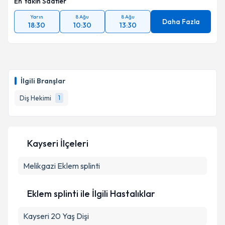
En Yakın Saatler
Yarın
8 Ağu
8 Ağu
Daha Fazla
18:30
10:30
13:30
İlgili Branşlar
Diş Hekimi
1
Kayseri İlçeleri
Melikgazi
Eklem splinti
Eklem splinti ile İlgili Hastalıklar
Kayseri 20 Yaş Dişi