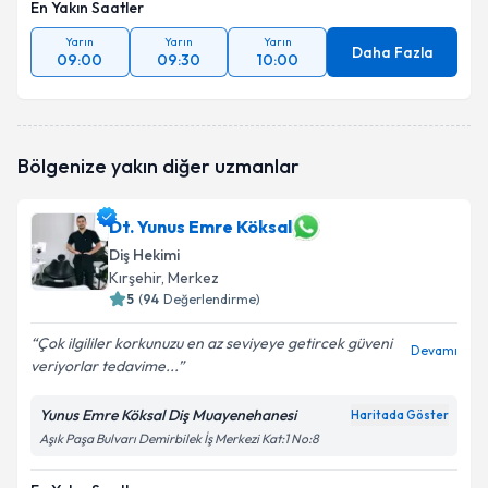
En Yakın Saatler
Yarın
Yarın
Yarın
Daha Fazla
09:00
09:30
10:00
Bölgenize yakın diğer uzmanlar
Dt. Yunus Emre Köksal
Diş Hekimi
Kırşehir
, Merkez
5
(
94
Değerlendirme)
Çok ilgililer korkunuzu en az seviyeye getircek güveni
Devamı
veriyorlar tedavime...
Yunus Emre Köksal Diş Muayenehanesi
Haritada Göster
Aşık Paşa Bulvarı Demirbilek İş Merkezi Kat:1 No:8