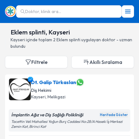
Doktor, klinik ara...
Eklem splinti, Kayseri
Kayseri
içinde toplam
2
Eklem splinti
uygulayan doktor - uzman
bulundu
Filtrele
Akıllı Sıralama
Dt. Galip Türkaslan
Diş Hekimi
Kayseri
, Melikgazi
İmplantin Ağız ve Diş Sağlığı Polikliniği
Haritada Göster
Tacettin Veli Mahallesi Yoğun Burç Caddesi No:28/A Haseki İş Merkezi
Zemin Kat, Birinci Kat