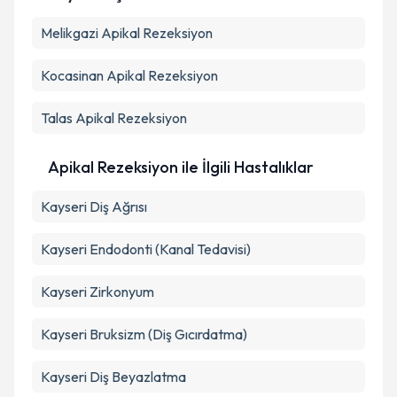
Kişisel verilerimin işlenmesine ilişkin
Aydınlatma
Melikgazi
Metni
Apikal Rezeksiyon
'ni okudum ve kişisel verilerimin belirtilen
kapsamda işlenmesini kabul ediyorum.
Kocasinan
Apikal Rezeksiyon
Takvim Talebini Gönder
Talas
Apikal Rezeksiyon
Apikal Rezeksiyon ile İlgili Hastalıklar
Kayseri Diş Ağrısı
Kayseri Endodonti (Kanal Tedavisi)
Kayseri Zirkonyum
Kayseri Bruksizm (Diş Gıcırdatma)
Kayseri Diş Beyazlatma