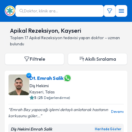
Doktor, klinik ara...
Apikal Rezeksiyon, Kayseri
Toplam
17
Apikal Rezeksiyon
tedavisi yapan doktor - uzman
bulundu
Filtrele
Akıllı Sıralama
Dt. Emrah Salik
Diş Hekimi
Kayseri
, Talas
5
(
25
Değerlendirme)
Emrah Bey yapacağı işlemi detaylı anlatarak hastanın
Devamı
korkusunu güler...
Diş Hekimi Emrah Salik
Haritada Göster