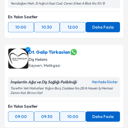
Yenidoğan Mah. Ertuğrul Gazi Cad. Ceren Sitesi A Blok No:10/ B
En Yakın Saatler
10:00
10:30
12:00
Daha Fazla
Dt. Galip Türkaslan
Diş Hekimi
Kayseri
, Melikgazi
İmplantin Ağız ve Diş Sağlığı Polikliniği
Haritada Göster
Tacettin Veli Mahallesi Yoğun Burç Caddesi No:28/A Haseki İş Merkezi
Zemin Kat, Birinci Kat
En Yakın Saatler
09:00
09:30
10:00
Daha Fazla