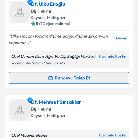
Doç. Dr. Pınar Demir
için randevu takvimi talebi
Dt. Ülkü Eroğlu
oluşturun. Size bu uzmandan randevu almanız için bir
Takvim Talebini Gönder
Diş Hekimi
takvim hazırlandığında e-posta ile bilgilendireceğiz.
Kayseri
, Melikgazi
5
(
1
Değerlendirme)
E-posta Adresiniz
Ülkü Hocam toplam dişime dolgu, dişime zirkonyum
Devamı
kaplama...
Özel Uzman Dent Ağız Ve Diş Sağlığı Merkezi
Haritada Göster
Kişisel verilerimin işlenmesine ilişkin
Aydınlatma
Tacettin Veli Bulvarı Özer Sok. No: 3
Metni
'ni okudum ve kişisel verilerimin belirtilen
kapsamda işlenmesini kabul ediyorum.
Randevu Talep Et
Randevu Takvimi Talebi
Takvim Talebini Gönder
Dt. Ülkü Eroğlu
için randevu takvimi talebi oluşturun.
Dt. Mehmet Sırsaklar
Size bu uzmandan randevu almanız için bir takvim
Diş Hekimi
hazırlandığında e-posta ile bilgilendireceğiz.
Kayseri
, Melikgazi
E-posta Adresiniz
Özel Muayenehane
Haritada Göster