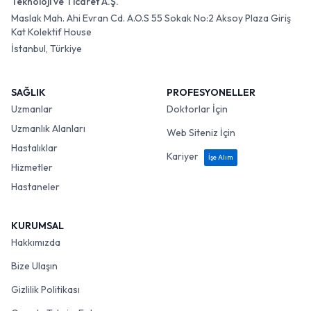
Teknoloji ve Ticaret A.Ş.
Maslak Mah. Ahi Evran Cd. A.O.S 55 Sokak No:2 Aksoy Plaza Giriş
Kat Kolektif House
İstanbul, Türkiye
SAĞLIK
PROFESYONELLER
Uzmanlar
Doktorlar İçin
Uzmanlık Alanları
Web Siteniz İçin
Hastalıklar
Kariyer
İşe Alım
Hizmetler
Hastaneler
KURUMSAL
Hakkımızda
Bize Ulaşın
Gizlilik Politikası