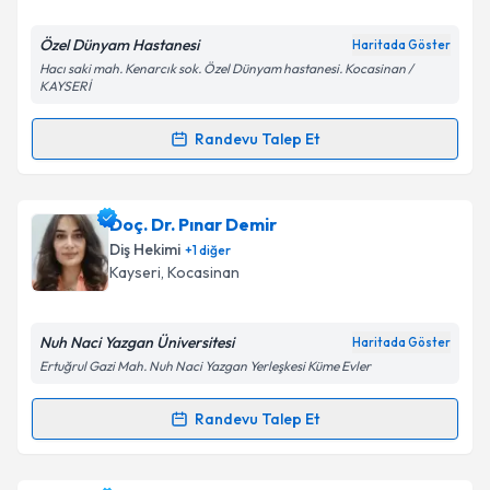
E-posta Adresiniz
Özel Dünyam Hastanesi
Haritada Göster
Hacı saki mah. Kenarcık sok. Özel Dünyam hastanesi. Kocasinan /
KAYSERİ
Kişisel verilerimin işlenmesine ilişkin
Aydınlatma
Randevu Talep Et
Metni
'ni okudum ve kişisel verilerimin belirtilen
Randevu Takvimi Talebi
kapsamda işlenmesini kabul ediyorum.
Dt. Aybüke Bedir
için randevu takvimi talebi
Doç. Dr. Pınar Demir
Takvim Talebini Gönder
oluşturun. Size bu uzmandan randevu almanız için bir
Diş Hekimi
+
1
diğer
takvim hazırlandığında e-posta ile bilgilendireceğiz.
Kayseri
, Kocasinan
E-posta Adresiniz
Nuh Naci Yazgan Üniversitesi
Haritada Göster
Ertuğrul Gazi Mah. Nuh Naci Yazgan Yerleşkesi Küme Evler
Kişisel verilerimin işlenmesine ilişkin
Aydınlatma
Randevu Talep Et
Randevu Takvimi Talebi
Metni
'ni okudum ve kişisel verilerimin belirtilen
kapsamda işlenmesini kabul ediyorum.