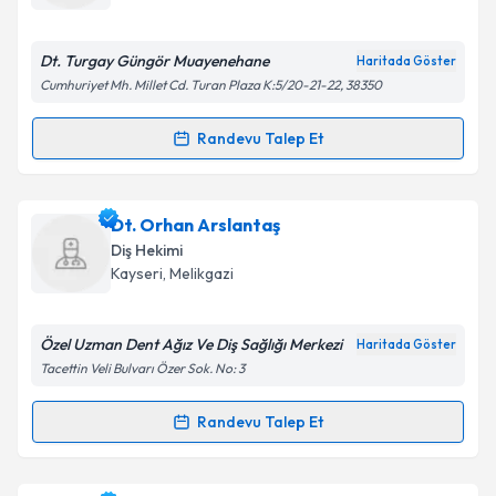
E-posta Adresiniz
Dt. Turgay Güngör Muayenehane
Haritada Göster
Cumhuriyet Mh. Millet Cd. Turan Plaza K:5/20-21-22, 38350
Kişisel verilerimin işlenmesine ilişkin
Aydınlatma
Randevu Talep Et
Randevu Takvimi Talebi
Metni
'ni okudum ve kişisel verilerimin belirtilen
kapsamda işlenmesini kabul ediyorum.
Dt. Turgay Güngör
için randevu takvimi talebi
Dt. Orhan Arslantaş
oluşturun. Size bu uzmandan randevu almanız için bir
Takvim Talebini Gönder
Diş Hekimi
takvim hazırlandığında e-posta ile bilgilendireceğiz.
Kayseri
, Melikgazi
E-posta Adresiniz
Özel Uzman Dent Ağız Ve Diş Sağlığı Merkezi
Haritada Göster
Tacettin Veli Bulvarı Özer Sok. No: 3
Kişisel verilerimin işlenmesine ilişkin
Aydınlatma
Randevu Talep Et
Randevu Takvimi Talebi
Metni
'ni okudum ve kişisel verilerimin belirtilen
kapsamda işlenmesini kabul ediyorum.