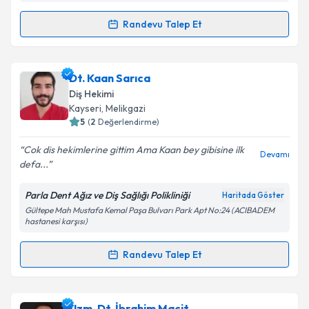
kapsamda işlenmesini kabul ediyorum.
Randevu Talep Et
Randevu Takvimi Talebi
Takvim Talebini Gönder
Dt. Büşra Coşkun Metin
için randevu takvimi talebi
Dt. Kaan Sarıca
oluşturun. Size bu uzmandan randevu almanız için bir
Diş Hekimi
takvim hazırlandığında e-posta ile bilgilendireceğiz.
Kayseri
, Melikgazi
5
(
2
Değerlendirme)
E-posta Adresiniz
Cok dis hekimlerine gittim Ama Kaan bey gibisine ilk
Devamı
defa...
Parla Dent Ağız ve Diş Sağlığı Polikliniği
Haritada Göster
Kişisel verilerimin işlenmesine ilişkin
Aydınlatma
Gültepe Mah Mustafa Kemal Paşa Bulvarı Park Apt No:24 (ACIBADEM
Metni
'ni okudum ve kişisel verilerimin belirtilen
hastanesi karşısı)
kapsamda işlenmesini kabul ediyorum.
Randevu Talep Et
Randevu Takvimi Talebi
Takvim Talebini Gönder
Dt. Kaan Sarıca
için randevu takvimi talebi oluşturun.
Uzm. Dt. İbrahim Macit