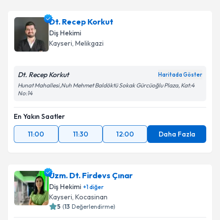
Dt. Recep Korkut
Diş Hekimi
Kayseri
, Melikgazi
Dt. Recep Korkut
Haritada Göster
Hunat Mahallesi,Nuh Mehmet Baldöktü Sokak Gürcüoğlu Plaza, Kat:4
No:14
En Yakın Saatler
11:00
11:30
12:00
Daha Fazla
Uzm. Dt. Firdevs Çınar
Diş Hekimi
+
1
diğer
Kayseri
, Kocasinan
5
(
13
Değerlendirme)