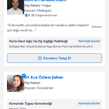
Size bu uzmandan randevu almanız için bir takvim
Diş Hekimi
+
1
diğer
hazırlandığında e-posta ile bilgilendireceğiz.
Kayseri
, Melikgazi
5
(
15
Değerlendirme)
E-posta Adresiniz
İnternette yorumlara bakarak randevu aldım implant
Devamı
için bilgi verdi ve...
Parla Dent Ağız Ve Diş Sağlığı Polikliniği
Haritada Göster
Kişisel verilerimin işlenmesine ilişkin
Aydınlatma
Gültepe Mah. Mustafa Kemal Paşa Bulvarı Park Apt B Blok No:24 A
Metni
'ni okudum ve kişisel verilerimin belirtilen
kapsamda işlenmesini kabul ediyorum.
Randevu Talep Et
Randevu Takvimi Talebi
Takvim Talebini Gönder
Uzm. Dt. İbrahim Macit
için randevu takvimi talebi
Dt. Ece Özlem Şahan
oluşturun. Size bu uzmandan randevu almanız için bir
Diş Hekimi
takvim hazırlandığında e-posta ile bilgilendireceğiz.
Kayseri
, Kocasinan
E-posta Adresiniz
Komando Tugay Komutanlığı
Haritada Göster
Merkez, Talas