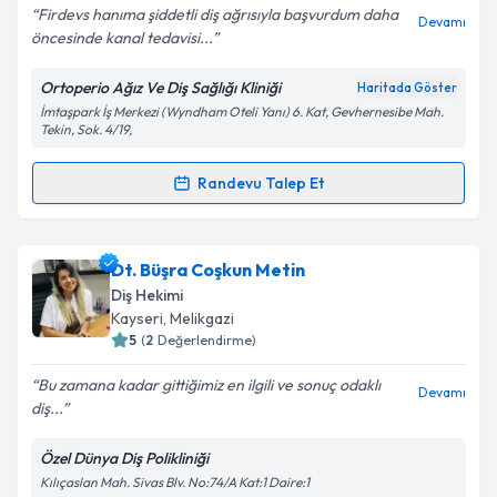
Firdevs hanıma şiddetli diş ağrısıyla başvurdum daha
Devamı
öncesinde kanal tedavisi...
Ortoperio Ağız Ve Diş Sağlığı Kliniği
Haritada Göster
İmtaşpark İş Merkezi (Wyndham Oteli Yanı) 6. Kat, Gevhernesibe Mah.
Tekin, Sok. 4/19,
Randevu Talep Et
Randevu Takvimi Talebi
Uzm. Dt. Firdevs Çınar
için randevu takvimi talebi
Dt. Büşra Coşkun Metin
oluşturun. Size bu uzmandan randevu almanız için bir
Diş Hekimi
takvim hazırlandığında e-posta ile bilgilendireceğiz.
Kayseri
, Melikgazi
5
(
2
Değerlendirme)
E-posta Adresiniz
Bu zamana kadar gittiğimiz en ilgili ve sonuç odaklı
Devamı
diş...
Özel Dünya Diş Polikliniği
Kişisel verilerimin işlenmesine ilişkin
Aydınlatma
Kılıçaslan Mah. Sivas Blv. No:74/A Kat:1 Daire:1
Metni
'ni okudum ve kişisel verilerimin belirtilen