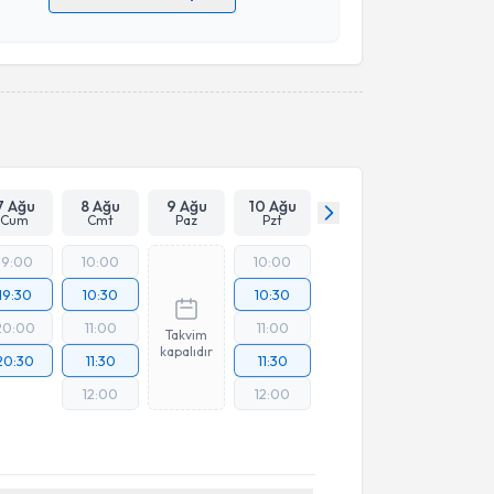
 verilerimin işlenmesine ilişkin
Aydınlatma Metni
'ni
 ve kişisel verilerimin belirtilen kapsamda
esini kabul ediyorum.
Takvim Talebini Gönder
7 Ağu
8 Ağu
9 Ağu
10 Ağu
Cum
Cmt
Paz
Pzt
19:00
10:00
10:00
19:30
10:30
10:30
20:00
11:00
11:00
Takvim
kapalıdır
20:30
11:30
11:30
12:00
12:00