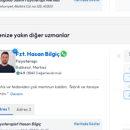
zügüldü Salihli Fizyoterapi Merkezi
Haritada Göster
Kişisel
huriyet, Atatürk Cd. no:125, 45300
okudum
işlenm
enize yakın diğer uzmanlar
Fzt. Hasan Bilgiç
Fizyoterapi
Balıkesir
, Merkez
4.9
(
1041
Değerlendirme)
his ve tedaviden çok memnun kaldım. Tebrik ve tavsiye
rim.
Devamı
dres
1
Adres
2
zyoterapist Hasan Bilgiç
Haritada Göster