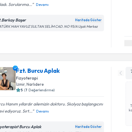
ladı. Sorularıma...
Devamı
t.Berkay Başer
Haritada Göster
ATÜRK MAH YAVUZ SULTAN SELİM CAD. NO 95/A Uşak Merkez
Fzt. Burcu Aplak
Fizyoterapi
İzmir
, Narlıdere
5
(
7
Değerlendirme)
cu Hanım yıllardır ailemizin doktoru. Skolyoz başlangıcını
ka
vi ediyoruz. Sırt...
Devamı
zyoterapist Burcu Aplak
Haritada Göster