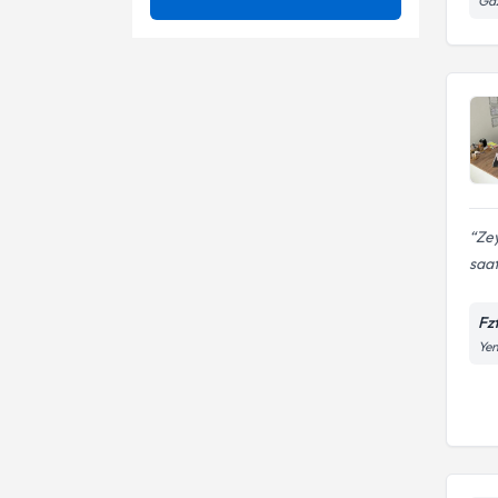
Ga
Ameliyatsız Bel Ağrısı Tedavisi
Ünvan
Ameliyatsız bel fıtığı tedavisi
Ameliyatsız Bel Fıtığı Tedavisi
Ameliyatsız boyun fıtığı
PAMUKKALE ÜNIVERSITESI
tedavisi
Ameliyatsız Boyun Düzleşmesi
Ayak Bileği Yaralanmaları
Tedavisi
Fzt.
Ameliyatsız Boyun Fıtığı
Bağ Yaralanmaları
Tedavisi
Ameliyatsız Boyun Kanal
Bel Ağrıları
Zey
Darlığı Tedavisi
saat
Ameliyatsız Boyun Kayması
Bel - boyun ağrıları
Tedavisi
Ameliyatsız Fibromiyalji
Fz
Bel - boyun fıtığı
Tedavisi
Yen
Ameliyatsız Kalça Kireçlenmesi
Boyun Ağrıları
Tedavisi
Ameliyatsız Omuz Ağrısı
Boyun Düzleşmesi
Tedavisi
Diş Sıkma Tedavisi