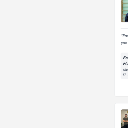
Em
çok 
Fz
Mu
Kas
Dr.