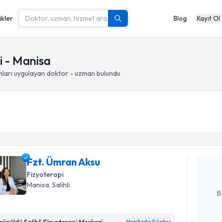
ikler
Blog
Kayıt Ol
i - Manisa
ları
uygulayan doktor - uzman bulundu
Randevu T
Fzt. Ümra
uzmandan ra
Fzt. Ümran Aksu
posta ile bi
Fizyoterapi
E-posta Ad
Manisa
, Salihli
B