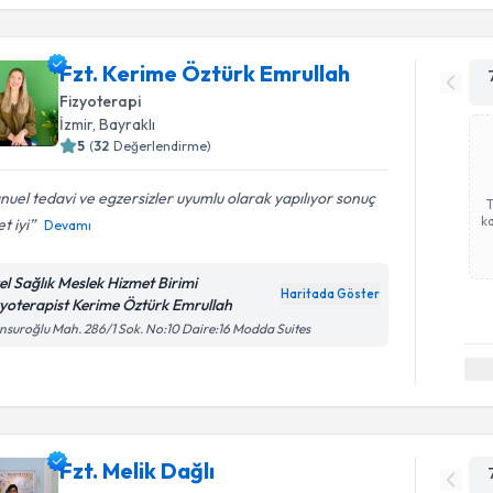
Fzt. Kerime Öztürk Emrullah
Fizyoterapi
İzmir
, Bayraklı
5
(
32
Değerlendirme)
uel tedavi ve egzersizler uyumlu olarak yapılıyor sonuç
ka
t iyi
Devamı
el Sağlık Meslek Hizmet Birimi
Haritada Göster
zyoterapist Kerime Öztürk Emrullah
suroğlu Mah. 286/1 Sok. No:10 Daire:16 Modda Suites
Fzt. Melik Dağlı