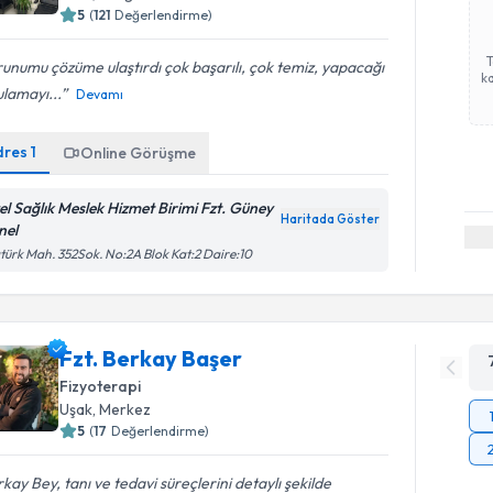
5
(
121
Değerlendirme)
unumu çözüme ulaştırdı çok başarılı, çok temiz, yapacağı
ka
lamayı...
Devamı
dres
1
Online Görüşme
el Sağlık Meslek Hizmet Birimi Fzt. Güney
Haritada Göster
nel
türk Mah. 352Sok. No:2A Blok Kat:2 Daire:10
Fzt. Berkay Başer
Fizyoterapi
Uşak
, Merkez
5
(
17
Değerlendirme)
kay Bey, tanı ve tedavi süreçlerini detaylı şekilde