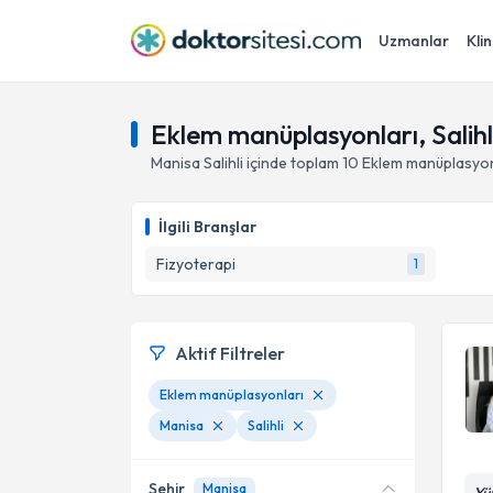
Uzmanlar
Klin
Eklem manüplasyonları, Salihl
Manisa
Salihli
içinde toplam
10
Eklem manüplasyon
İlgili Branşlar
Fizyoterapi
1
Aktif Filtreler
Eklem manüplasyonları
Manisa
Salihli
Şehir
Manisa