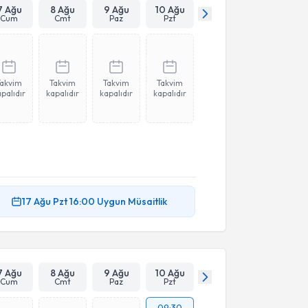
7 Ağu
8 Ağu
9 Ağu
10 Ağu
Cum
Cmt
Paz
Pzt
Takvim
Takvim
Takvim
Takvim
palıdır
kapalıdır
kapalıdır
kapalıdır
17 Ağu
Pzt
16:00
Uygun Müsaitlik
7 Ağu
8 Ağu
9 Ağu
10 Ağu
Cum
Cmt
Paz
Pzt
09:30