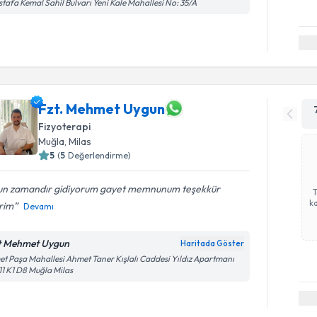
tafa Kemal Sahil Bulvarı Yeni Kale Mahallesi No: 35/A
Fzt. Mehmet Uygun
Fizyoterapi
Muğla
, Milas
5
(
5
Değerlendirme)
un zamandır gidiyorum gayet memnunum teşekkür
ka
rim
Devamı
t Mehmet Uygun
Haritada Göster
et Paşa Mahallesi Ahmet Taner Kışlalı Caddesi Yıldız Apartmanı
1 K1 D8 Muğla Milas