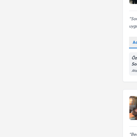
Sor
uygu
A
Öz
So
Ata
Ber