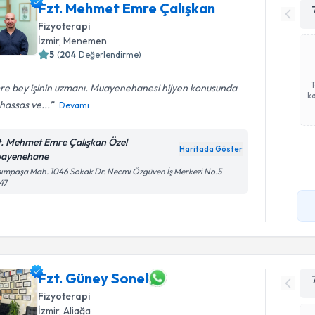
Fzt. Mehmet Emre Çalışkan
Fizyoterapi
İzmir
, Menemen
5
(
204
Değerlendirme)
re bey işinin uzmanı. Muayenehanesi hijyen konusunda
ka
hassas ve...
Devamı
t. Mehmet Emre Çalışkan Özel
Haritada Göster
ayenehane
ımpaşa Mah. 1046 Sokak Dr. Necmi Özgüven İş Merkezi No.5
47
Fzt. Güney Sonel
Fizyoterapi
İzmir
, Aliağa