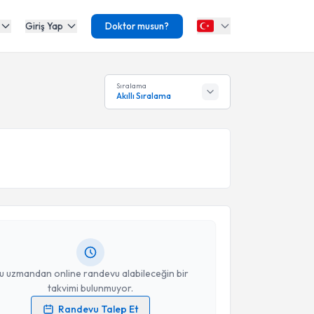
Giriş Yap
Doktor musun?
Sıralama
Akıllı Sıralama
akvimi Talebi
n Aksu
için randevu takvimi talebi oluşturun. Size bu
ndevu almanız için bir takvim hazırlandığında e-
lgilendireceğiz.
resiniz
u uzmandan online randevu alabileceğin bir
takvimi bulunmuyor.
Randevu Talep Et