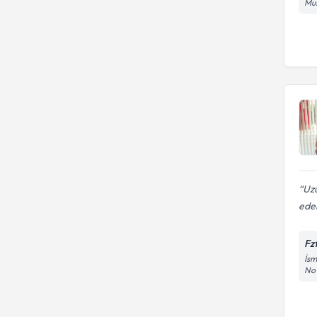
Mus
Uz
ede
Fz
İsm
No1