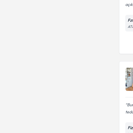
açık
Fz
AT
Bur
teda
Fi