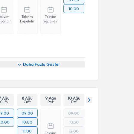
10:00
Takvim
Takvim
Takvim
palıdır
kapalıdır
kapalıdır
Daha Fazla Göster
7 Ağu
8 Ağu
9 Ağu
10 Ağu
Cum
Cmt
Paz
Pzt
19:00
09:00
09:00
20:00
10:00
10:30
11:00
12:00
Takvim