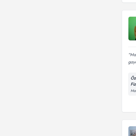
Man
gaye
Öz
Fi
Man