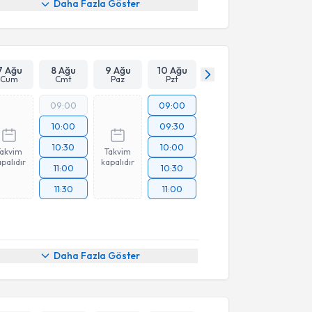
Daha Fazla Göster
7 Ağu
8 Ağu
9 Ağu
10 Ağu
Cum
Cmt
Paz
Pzt
09:00
09:00
10:00
09:30
10:30
10:00
Takvim
Takvim
palıdır
kapalıdır
11:00
10:30
11:30
11:00
Daha Fazla Göster