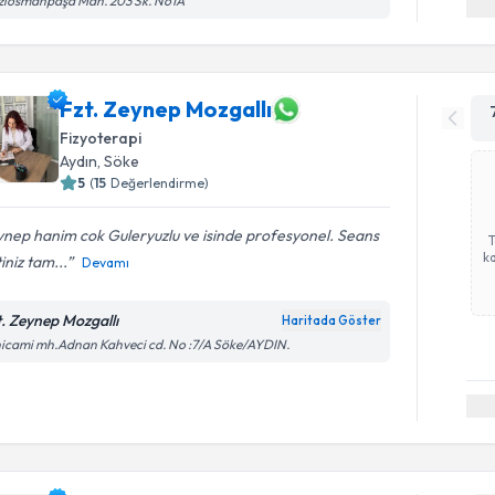
ziosmanpaşa Mah. 203 Sk. No1A
Fzt. Zeynep Mozgallı
Fizyoterapi
Aydın
, Söke
5
(
15
Değerlendirme)
nep hanim cok Guleryuzlu ve isinde profesyonel. Seans
ka
iniz tam...
Devamı
t. Zeynep Mozgallı
Haritada Göster
icami mh.Adnan Kahveci cd. No :7/A Söke/AYDIN.