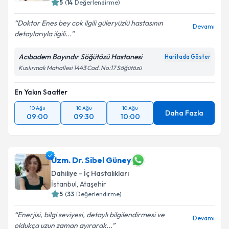
5
(
14
Değerlendirme)
Doktor Enes bey cok ilgili güleryüzlü hastasının
Devamı
detaylarıyla ilgili...
Acıbadem Bayındır Söğütözü Hastanesi
Haritada Göster
Kızılırmak Mahallesi 1443 Cad. No:17 Söğütözü
En Yakın Saatler
10 Ağu
10 Ağu
10 Ağu
Daha Fazla
09:00
09:30
10:00
Uzm. Dr. Sibel Güney
Dahiliye - İç Hastalıkları
İstanbul
, Ataşehir
5
(
33
Değerlendirme)
Enerjisi, bilgi seviyesi, detaylı bilgilendirmesi ve
Devamı
oldukça uzun zaman ayırarak...