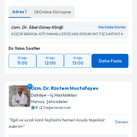
Adres
1
Online Görüşme
Uzm. Dr. Sibel Güney Kliniği
Haritada Göster
KÜÇÜK BAKKAL KÖY MAHALLESİ ELVAN SOKAK NO 11 İÇ KAPI NO 4
En Yakın Saatler
10 Ağu
10 Ağu
10 Ağu
Daha Fazla
11:00
12:00
13:00
Uzm. Dr. Rüstem Mustafayev
Dahiliye - İç Hastalıkları
Manisa
, Şehzadeler
5
(
2
Değerlendirme)
İlgili ve sıcak kanlı teşhisimi hemen koydu teşekkür
Devamı
ederim