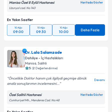
Manisa Özel 8 Eylül Hastanesi
Haritada Göster
Uzunyol cad. No 140
En Yakın Saatler
10 Ağu
10 Ağu
10 Ağu
Daha Fazla
09:00
09:30
10:00
Dr. Lala Salamzade
Dahiliye - İç Hastalıkları
Manisa
, Salihli
5
(
2
Değerlendirme)
Öncelikle Doktor hanım çok ilgiliydi geçmişe dönük
Devamı
analiz sonuçlarımın incelemesini...
Özel Salihli Hastanesi
Haritada Göster
Cumhuriyet Mh., Menderes Cad. No:48