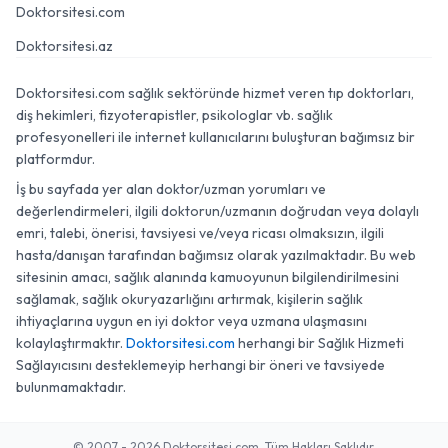
Doktorsitesi.com
Doktorsitesi.az
Doktorsitesi.com sağlık sektöründe hizmet veren tıp doktorları,
diş hekimleri, fizyoterapistler, psikologlar vb. sağlık
profesyonelleri ile internet kullanıcılarını buluşturan bağımsız bir
platformdur.
İş bu sayfada yer alan doktor/uzman yorumları ve
değerlendirmeleri, ilgili doktorun/uzmanın doğrudan veya dolaylı
emri, talebi, önerisi, tavsiyesi ve/veya ricası olmaksızın, ilgili
hasta/danışan tarafından bağımsız olarak yazılmaktadır. Bu web
sitesinin amacı, sağlık alanında kamuoyunun bilgilendirilmesini
sağlamak, sağlık okuryazarlığını artırmak, kişilerin sağlık
ihtiyaçlarına uygun en iyi doktor veya uzmana ulaşmasını
kolaylaştırmaktır.
Doktorsitesi.com
herhangi bir Sağlık Hizmeti
Sağlayıcısını desteklemeyip herhangi bir öneri ve tavsiyede
bulunmamaktadır.
© 2007 - 2026 Doktorsitesi.com. Tüm Hakları Saklıdır.