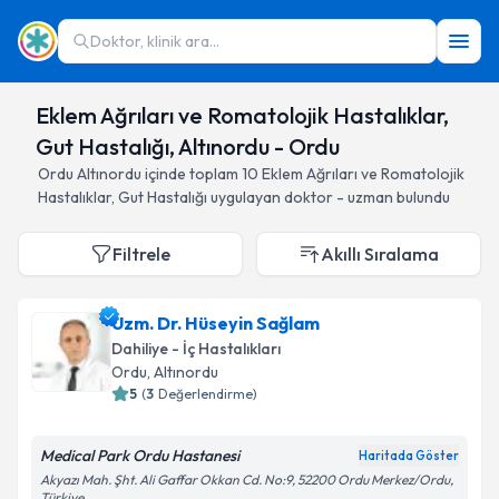
Doktor, klinik ara...
Eklem Ağrıları ve Romatolojik Hastalıklar,
Gut Hastalığı, Altınordu - Ordu
Ordu
Altınordu
içinde toplam
10
Eklem Ağrıları ve Romatolojik
Hastalıklar, Gut Hastalığı
uygulayan doktor - uzman bulundu
Filtrele
Akıllı Sıralama
Uzm. Dr. Hüseyin Sağlam
Dahiliye - İç Hastalıkları
Ordu
, Altınordu
5
(
3
Değerlendirme)
Medical Park Ordu Hastanesi
Haritada Göster
Akyazı Mah. Şht. Ali Gaffar Okkan Cd. No:9, 52200 Ordu Merkez/Ordu,
Türkiye