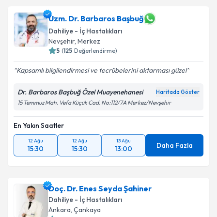
Uzm. Dr. Barbaros Başbuğ
Dahiliye - İç Hastalıkları
Nevşehir
, Merkez
5
(
125
Değerlendirme)
Kapsamlı bilgilendirmesi ve tecrübelerini aktarması güzel
Dr. Barbaros Başbuğ Özel Muayenehanesi
Haritada Göster
15 Temmuz Mah. Vefa Küçük Cad. No:112/7A Merkez/Nevşehir
En Yakın Saatler
12 Ağu
12 Ağu
13 Ağu
Daha Fazla
15:30
15:30
13:00
Doç. Dr. Enes Seyda Şahiner
Dahiliye - İç Hastalıkları
Ankara
, Çankaya