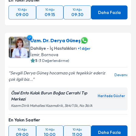
En Yakın Saatler
10 Ağu
10 Ağu
10 Ağu
Daha Fazla
09:00
09:15
09:30
Uzm. Dr. Derya Güneş
Dahiliye - İç Hastalıkları
+
1
diğer
İzmir
, Bornova
5
(
1
Değerlendirme)
Sevgili Derya Güneş hocamıza çok teşekkür ederiz
Devamı
çok ilgili biz...
Özel Ento Kulak Burun Boğaz Cerrahi Tıp
Haritada Göster
Merkezi
Kazım Dirik Mahallesi Kazımdirik, 364/1 Sk, No 36/A
En Yakın Saatler
10 Ağu
10 Ağu
10 Ağu
Daha Fazla
09:00
10:00
11:00