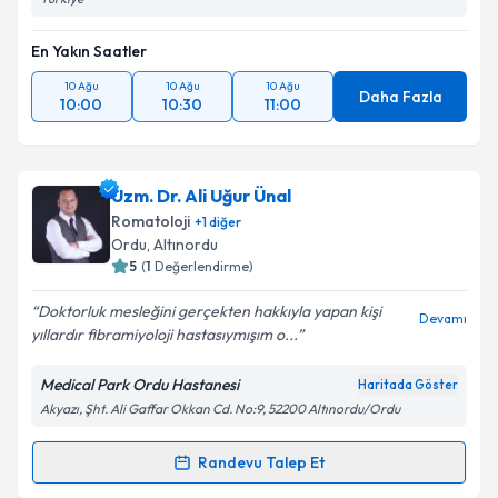
En Yakın Saatler
10 Ağu
10 Ağu
10 Ağu
Daha Fazla
10:00
10:30
11:00
Uzm. Dr. Ali Uğur Ünal
Romatoloji
+
1
diğer
Ordu
, Altınordu
5
(
1
Değerlendirme)
Doktorluk mesleğini gerçekten hakkıyla yapan kişi
Devamı
yıllardır fibramiyoloji hastasıymışım o...
Medical Park Ordu Hastanesi
Haritada Göster
Akyazı, Şht. Ali Gaffar Okkan Cd. No:9, 52200 Altınordu/Ordu
Randevu Talep Et
Randevu Takvimi Talebi