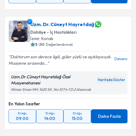
Uzm. Dr. Cüneyt Hayretdağ
Dahiliye - İç Hastalıkları
İzmir
, Konak
5
(
50
Değerlendirme)
Doktorum son derece ilgili, güler yüzlü ve açıklayıcıydı.
Devamı
Muayene sırasında...
Uzm.Dr Cüneyt Hayretdağ Özel
Haritada Göster
Muayenehanesi
Mimar Sinan MH. 1420 SK. No:107 k-1 D:2 Alsancak
En Yakın Saatler
10 Ağu
10 Ağu
10 Ağu
Daha Fazla
09:00
14:00
15:00