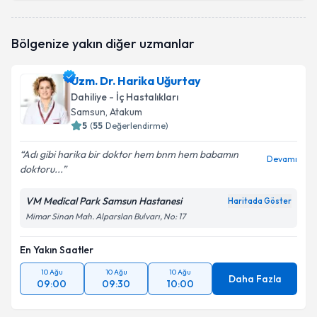
Uzm. Dr. Ali Uğur Ünal
için randevu takvimi talebi
Bölgenize yakın diğer uzmanlar
oluşturun. Size bu uzmandan randevu almanız için bir
takvim hazırlandığında e-posta ile bilgilendireceğiz.
Uzm. Dr. Harika Uğurtay
E-posta Adresiniz
Dahiliye - İç Hastalıkları
Samsun
, Atakum
5
(
55
Değerlendirme)
Adı gibi harika bir doktor hem bnm hem babamın
Kişisel verilerimin işlenmesine ilişkin
Aydınlatma
Devamı
doktoru...
Metni
'ni okudum ve kişisel verilerimin belirtilen
kapsamda işlenmesini kabul ediyorum.
VM Medical Park Samsun Hastanesi
Haritada Göster
Mimar Sinan Mah. Alparslan Bulvarı, No: 17
Takvim Talebini Gönder
En Yakın Saatler
10 Ağu
10 Ağu
10 Ağu
Daha Fazla
09:00
09:30
10:00