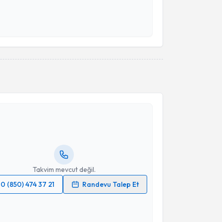
 verilerimin işlenmesine ilişkin
Aydınlatma Metni
'ni
 ve kişisel verilerimin belirtilen kapsamda
esini kabul ediyorum.
Takvim Talebini Gönder
akvimi Talebi
Gamze Turgut Bağdaçiçek
için randevu takvimi
turun. Size bu uzmandan randevu almanız için bir
rlandığında e-posta ile bilgilendireceğiz.
resiniz
Takvim mevcut değil.
0 (850) 474 37 21
Randevu Talep Et
 verilerimin işlenmesine ilişkin
Aydınlatma Metni
'ni
 ve kişisel verilerimin belirtilen kapsamda
esini kabul ediyorum.