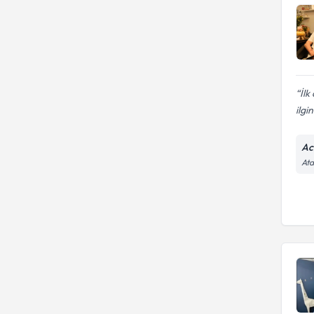
İlk
ilgi
Ac
Ata