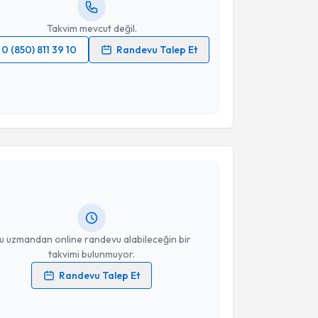
resiniz
Takvim mevcut değil.
0 (850) 811 39 10
Randevu Talep Et
 verilerimin işlenmesine ilişkin
Aydınlatma Metni
'ni
 ve kişisel verilerimin belirtilen kapsamda
esini kabul ediyorum.
akvimi Talebi
Takvim Talebini Gönder
Faruk DEMİR
için randevu takvimi talebi oluşturun.
andan randevu almanız için bir takvim
ında e-posta ile bilgilendireceğiz.
resiniz
u uzmandan online randevu alabileceğin bir
takvimi bulunmuyor.
Randevu Talep Et
 verilerimin işlenmesine ilişkin
Aydınlatma Metni
'ni
 ve kişisel verilerimin belirtilen kapsamda