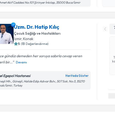
met Akif Caddesi No:101 Şirinyer İnkılap, 35000 Buca/İzmir
Uzm. Dr. Hatip Kılıç
Çocuk Sağlığı ve Hastalıkları
İzmir
, Konak
5
(
13
Değerlendirme)
ce gündüz demeden her soruya sabırla cevap veren
ka
rli bir...
Devamı
el Egepol Hastanesi
Haritada Göster
eşli Mh., Güneşli, Halide Edip Adıvar Bulv., 507 Sok. No:3, 35270
ak/İzmir, Turkey