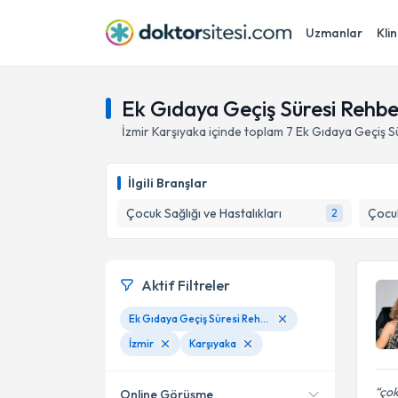
Uzmanlar
Klin
Ek Gıdaya Geçiş Süresi Rehberl
İzmir
Karşıyaka
içinde toplam
7
Ek Gıdaya Geçiş Sü
İlgili Branşlar
Çocuk Sağlığı ve Hastalıkları
Çocuk
2
Aktif Filtreler
Ek Gıdaya Geçiş Süresi Rehberliği
İzmir
Karşıyaka
çok
Online Görüşme