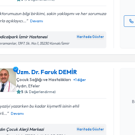
E-posta Ad
torumuzun bilgi birikimi, sakin yaklaşımı ve her sorumuza
rla açıklayıcı...
Devamı
Kişisel
okudum
dicalpark İzmir Hastanesi
Haritada Göster
işlenm
ramanlar, 1397. Sk. No:1, 35230 Konak/İzmir
Randevu T
Uzm. Dr. 
Uzm. Dr. Faruk DEMİR
Size bu uzm
Çocuk Sağlığı ve Hastalıkları
+
1
diğer
hazırlandığ
Aydın
, Efeler
5
(
4
Değerlendirme)
E-posta Ad
B
yaziyi yazarken bu kadar kiymetli isinin ehli
li...
Devamı
Kişisel
okudum
dın Çocuk Alerji Merkezi
Haritada Göster