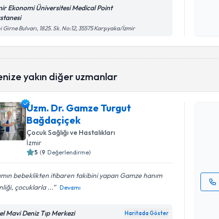
Kişisel
mir Ekonomi Üniversitesi Medical Point
okudum
stanesi
işlenm
i Girne Bulvarı, 1825. Sk. No:12, 35575 Karşıyaka/İzmir
enize yakın diğer uzmanlar
Randevu T
Uzm. Dr. Gamze Turgut
Uzm. Dr. 
Bağdaçiçek
talebi oluş
takvim hazı
Çocuk Sağlığı ve Hastalıkları
İzmir
E-posta Ad
5
(
9
Değerlendirme)
ımın bebeklikten itibaren takibini yapan Gamze hanım
nliği, çocuklarla ...
Devamı
Kişisel
okudum
el Mavi Deniz Tıp Merkezi
Haritada Göster
işlenm