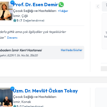
Prof. Dr. Esen Demir
Çocuk Sağlığı ve Hastalıkları
+
1
diğer
İzmir
, Çiğli
5
(
7
Değerlendirme)
 defa gittik ama çok ilgiliydiler çok teşekkürler
ka
nize
Devamı
ıbadem İzmir Kent Hastanesi
Haritada Göster
şehir, 8229/1. Sk. No:56, 35620
Randevu T
Uzm. Dr. 
Uzm. Dr. Mevlüt Özkan Tokay
oluşturun. 
Çocuk Sağlığı ve Hastalıkları
hazırlandığ
İzmir
, Konak
5
(
1
Değerlendirme)