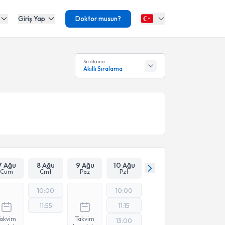
Giriş Yap
Doktor musun?
Sıralama
Akıllı Sıralama
7 Ağu
8 Ağu
9 Ağu
10 Ağu
Cum
Cmt
Paz
Pzt
10:00
10:00
11:55
11:15
Takvim
Takvim
13:00