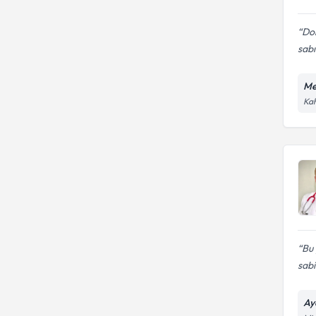
Dok
sabı
Me
Kah
Bu 
sabir
Ay