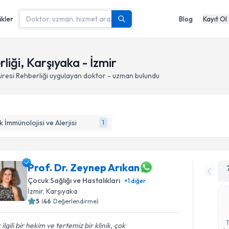
ikler
Blog
Kayıt Ol
iği, Karşıyaka - İzmir
resi Rehberliği
uygulayan doktor - uzman bulundu
 İmmünolojisi ve Alerjisi
1
Prof. Dr. Zeynep Arıkan
Çocuk Sağlığı ve Hastalıkları
+
1
diğer
İzmir
, Karşıyaka
5
(
46
Değerlendirme)
 ilgili bir hekim ve tertemiz bir klinik, çok