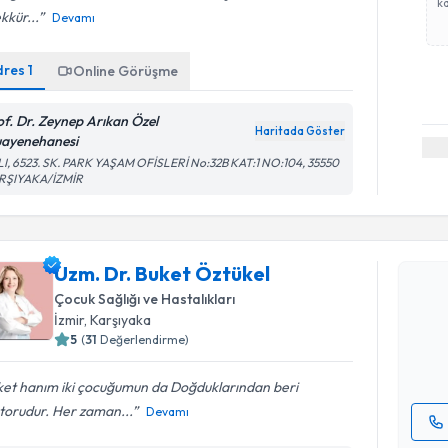
ka
kkür...
Devamı
dres
1
Online Görüşme
of. Dr. Zeynep Arıkan Özel
Haritada Göster
ayenehanesi
I, 6523. SK. PARK YAŞAM OFİSLERİ No:32B KAT:1 NO:104, 35550
RŞIYAKA/İZMİR
Randevu T
Uzm. Dr. Buket Öztükel
Uzm. Dr. 
Size bu uzm
Çocuk Sağlığı ve Hastalıkları
hazırlandığ
İzmir
, Karşıyaka
5
(
31
Değerlendirme)
E-posta Ad
ket hanım iki çocuğumun da Doğduklarından beri
torudur. Her zaman...
Devamı