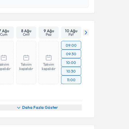
Takvim Talebini Gönder
7 Ağu
8 Ağu
9 Ağu
10 Ağu
Cum
Cmt
Paz
Pzt
09:00
09:30
10:00
Takvim
Takvim
Takvim
palıdır
kapalıdır
kapalıdır
10:30
11:00
Daha Fazla Göster