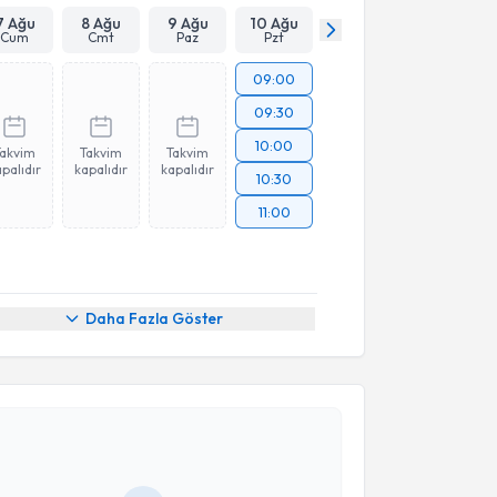
7 Ağu
8 Ağu
9 Ağu
10 Ağu
Cum
Cmt
Paz
Pzt
09:00
09:30
10:00
Takvim
Takvim
Takvim
palıdır
kapalıdır
kapalıdır
10:30
11:00
Daha Fazla Göster
akvimi Talebi
Mevlüt Özkan Tokay
için randevu takvimi talebi
Size bu uzmandan randevu almanız için bir takvim
ında e-posta ile bilgilendireceğiz.