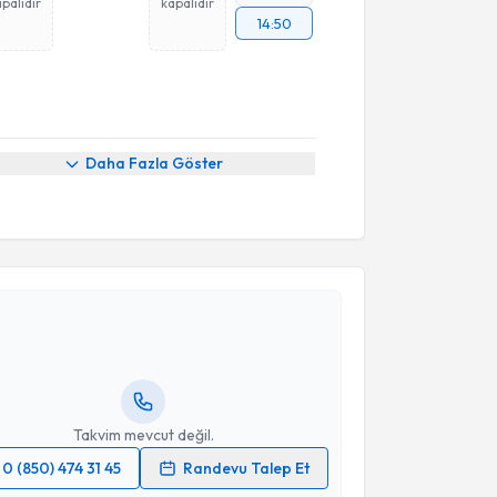
palıdır
kapalıdır
14:50
Daha Fazla Göster
akvimi Talebi
Buket Öztükel
için randevu takvimi talebi oluşturun.
andan randevu almanız için bir takvim
ında e-posta ile bilgilendireceğiz.
resiniz
Takvim mevcut değil.
0 (850) 474 31 45
Randevu Talep Et