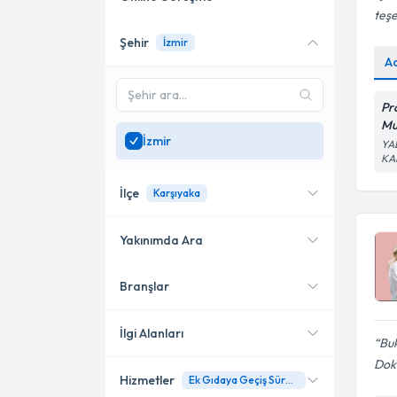
teşe
Şehir
İzmir
Online danışmanlık sunan
A
uzmanları göster
Sadece
İzmir
bölgesinde
Pr
uzman ara
Mu
İzmir
YAL
KA
İlçe
Karşıyaka
Yakınımda Ara
Branşlar
Konumuma yakın uzmanları
Karşıyaka
göster
Konak
İlgi Alanları
Bu
Dok
Çiğli
Hizmetler
Ek Gıdaya Geçiş Süresi Rehberliği
Çocuk Sağlığı ve Hastalıkları