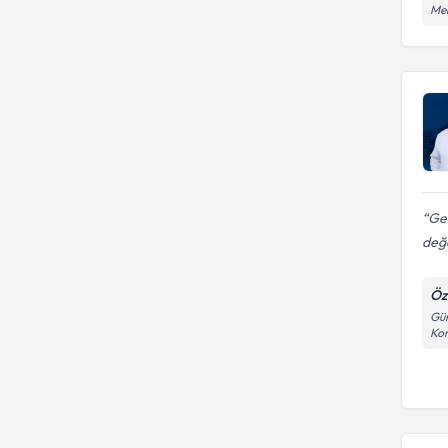
Meh
Besin alerjisi takibi
Ge
değe
Öz
Gün
Kon