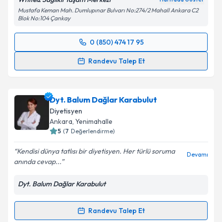
Takvim Talebini Gönder
Mustafa Keman Mah. Dumlupınar Bulvarı No:274/2 Mahall Ankara C2
Blok No:104 Çankay
0 (850) 474 17 95
Randevu Takvimi Talebi
Randevu Talep Et
Dyt. Zehra Ziya Küçüker
için randevu takvimi talebi
oluşturun. Size bu uzmandan randevu almanız için bir
Dyt. Balum Dağlar Karabulut
takvim hazırlandığında e-posta ile bilgilendireceğiz.
Diyetisyen
E-posta Adresiniz
Ankara
, Yenimahalle
5
(
7
Değerlendirme)
Kendisi dünya tatlısı bir diyetisyen. Her türlü soruma
Devamı
anında cevap...
Kişisel verilerimin işlenmesine ilişkin
Aydınlatma
Metni
'ni okudum ve kişisel verilerimin belirtilen
Dyt. Balum Dağlar Karabulut
kapsamda işlenmesini kabul ediyorum.
Randevu Talep Et
Randevu Takvimi Talebi
Takvim Talebini Gönder