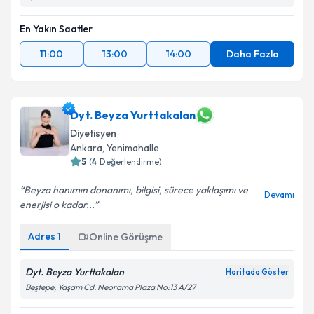
En Yakın Saatler
11:00
13:00
14:00
Daha Fazla
Dyt. Beyza Yurttakalan
Diyetisyen
Ankara
, Yenimahalle
5
(
4
Değerlendirme)
Beyza hanımın donanımı, bilgisi, sürece yaklaşımı ve
Devamı
enerjisi o kadar...
Adres
1
Online Görüşme
Dyt. Beyza Yurttakalan
Haritada Göster
Beştepe, Yaşam Cd. Neorama Plaza No:13 A/27