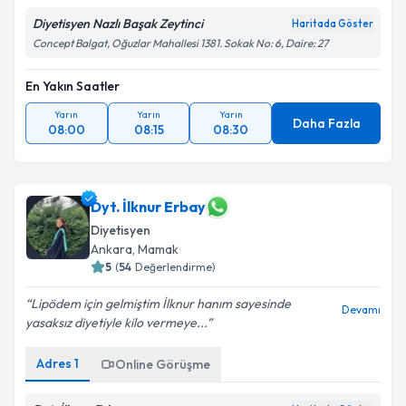
Diyetisyen Nazlı Başak Zeytinci
Haritada Göster
Concept Balgat, Oğuzlar Mahallesi 1381. Sokak No: 6, Daire: 27
En Yakın Saatler
Yarın
Yarın
Yarın
Daha Fazla
08:00
08:15
08:30
Dyt. İlknur Erbay
Diyetisyen
Ankara
, Mamak
5
(
54
Değerlendirme)
Lipödem için gelmiştim İlknur hanım sayesinde
Devamı
yasaksız diyetiyle kilo vermeye...
Adres
1
Online Görüşme