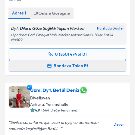
Adres
1
Online Görüşme
Dyt. Dilara Göze Sağlıklı Yaşam Merkezi
Haritada Göster
Hipodrom Cad. Emniyet Mah. Merkez Ankara Sitesi L1 Blok Kat:14
No:109
0 (850) 474 51 01
Randevu Takvimi Talebi
Randevu Talep Et
Dyt. Dilara Göze
için randevu takvimi talebi
oluşturun. Size bu uzmandan randevu almanız için bir
takvim hazırlandığında e-posta ile bilgilendireceğiz.
Uzm. Dyt. Betül Deniz
Diyetisyen
E-posta Adresiniz
Ankara
, Yenimahalle
4.9
(
664
Değerlendirme)
Sivilce sorunlarım için uzun arayış ve denemeler
Devamı
sonunda keşfettiğim Betül...
Kişisel verilerimin işlenmesine ilişkin
Aydınlatma