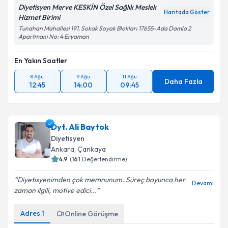
Diyetisyen Merve KESKİN Özel Sağlık Meslek
Haritada Göster
Hizmet Birimi
Tunahan Mahallesi 191. Sokak Soyak Blokları 17655-Ada Damla 2
Apartmanı No: 4 Eryaman
En Yakın Saatler
8 Ağu
9 Ağu
11 Ağu
Daha Fazla
12:45
14:00
09:45
Dyt. Ali Baytok
Diyetisyen
Ankara
, Çankaya
4.9
(
161
Değerlendirme)
Diyetisyenimden çok memnunum. Süreç boyunca her
Devamı
zaman ilgili, motive edici...
Adres
1
Online Görüşme