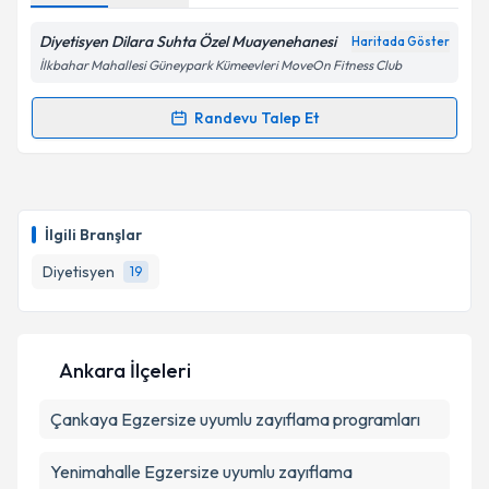
Diyetisyen Dilara Suhta Özel Muayenehanesi
Haritada Göster
Kişisel verilerimin işlenmesine ilişkin
Aydınlatma
İlkbahar Mahallesi Güneypark Kümeevleri MoveOn Fitness Club
Metni
'ni okudum ve kişisel verilerimin belirtilen
kapsamda işlenmesini kabul ediyorum.
Randevu Talep Et
Randevu Takvimi Talebi
Takvim Talebini Gönder
Dyt. Dilara Suhta
için randevu takvimi talebi
oluşturun. Size bu uzmandan randevu almanız için bir
İlgili Branşlar
takvim hazırlandığında e-posta ile bilgilendireceğiz.
Diyetisyen
19
E-posta Adresiniz
Ankara İlçeleri
Kişisel verilerimin işlenmesine ilişkin
Aydınlatma
Çankaya
Metni
Egzersize uyumlu zayıflama programları
'ni okudum ve kişisel verilerimin belirtilen
kapsamda işlenmesini kabul ediyorum.
Yenimahalle
Egzersize uyumlu zayıflama