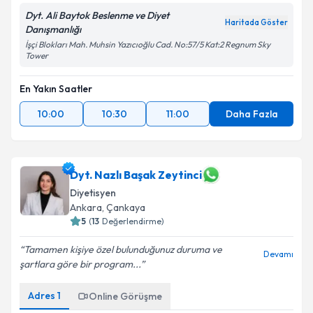
Dyt. Ali Baytok Beslenme ve Diyet
Haritada Göster
Danışmanlığı
İşçi Blokları Mah. Muhsin Yazıcıoğlu Cad. No:57/5 Kat:2 Regnum Sky
Tower
En Yakın Saatler
10:00
10:30
11:00
Daha Fazla
Dyt. Nazlı Başak Zeytinci
Diyetisyen
Ankara
, Çankaya
5
(
13
Değerlendirme)
Tamamen kişiye özel bulunduğunuz duruma ve
Devamı
şartlara göre bir program...
Adres
1
Online Görüşme