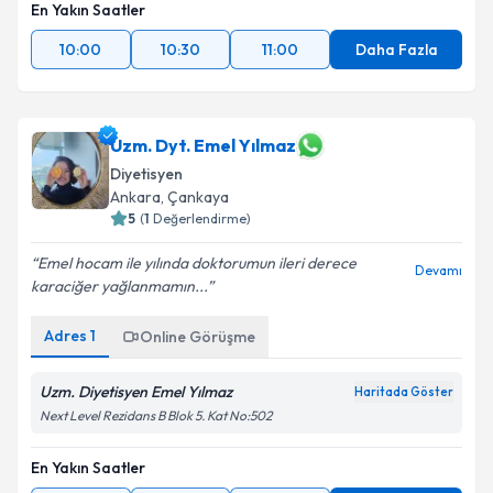
En Yakın Saatler
10:00
10:30
11:00
Daha Fazla
Uzm. Dyt. Emel Yılmaz
Diyetisyen
Ankara
, Çankaya
5
(
1
Değerlendirme)
Emel hocam ile yılında doktorumun ileri derece
Devamı
karaciğer yağlanmamın...
Adres
1
Online Görüşme
Uzm. Diyetisyen Emel Yılmaz
Haritada Göster
Next Level Rezidans B Blok 5. Kat No:502
En Yakın Saatler