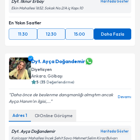
Dyt. İlknur Erbay
Haritada Göster
Ekin Mahallesi 1652. Sokak No:2/A iç Kapı:10
En Yakın Saatler
11:30
12:30
15:00
Daha Fazla
Dyt. Ayça Doğandemir
Diyetisyen
Ankara
, Gölbaşı
5
(
35
Değerlendirme)
Daha önce de beslenme danışmanlığı almıştım ancak
Devamı
Ayça Hanım’ın ilgisi,...
Adres
1
Online Görüşme
Dyt. Ayça Doğandemir
Haritada Göster
Kızılcaşar Mahallesi İncek Şehit Savcı Mehmet Selim Kiraz Bulvarı