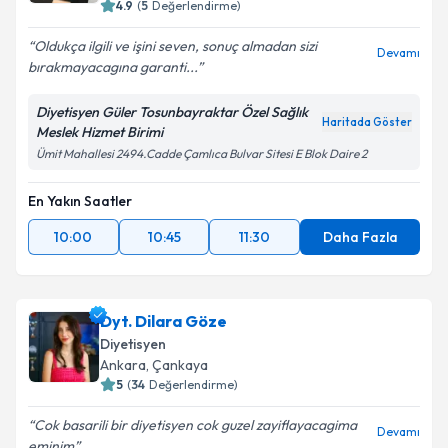
4.9
(
5
Değerlendirme)
Oldukça ilgili ve işini seven, sonuç almadan sizi
Devamı
bırakmayacagına garanti...
Diyetisyen Güler Tosunbayraktar Özel Sağlık
Haritada Göster
Meslek Hizmet Birimi
Ümit Mahallesi 2494.Cadde Çamlıca Bulvar Sitesi E Blok Daire 2
En Yakın Saatler
10:00
10:45
11:30
Daha Fazla
Dyt. Dilara Göze
Diyetisyen
Ankara
, Çankaya
5
(
34
Değerlendirme)
Cok basarili bir diyetisyen cok guzel zayiflayacagima
Devamı
eminim