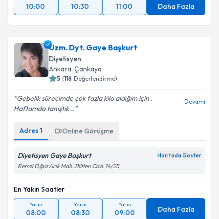
10:00
10:30
11:00
Daha Fazla
Uzm. Dyt. Gaye Başkurt
Diyetisyen
Ankara
, Çankaya
5
(
118
Değerlendirme)
Gebelik sürecimde çok fazla kilo aldığım için .
Devamı
Haftamda tanıştık...
Adres
1
Online Görüşme
Diyetisyen Gaye Başkurt
Haritada Göster
Remzi Oğuz Arık Mah. Bülten Cad. 14/25
En Yakın Saatler
Yarın
Yarın
Yarın
Daha Fazla
08:00
08:30
09:00