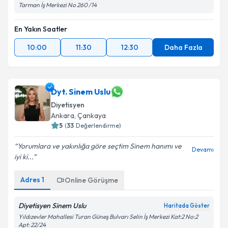
Tarman İş Merkezi No 260 /14
En Yakın Saatler
10:00
11:30
12:30
Daha Fazla
Dyt. Sinem Uslu
Diyetisyen
Ankara
, Çankaya
5
(
33
Değerlendirme)
Yorumlara ve yakınlığa göre seçtim Sinem hanımı ve
Devamı
iyi ki...
Adres
1
Online Görüşme
Diyetisyen Sinem Uslu
Haritada Göster
Yıldızevler Mahallesi Turan Güneş Bulvarı Selin İş Merkezi Kat:2 No:2
Apt: 22/24