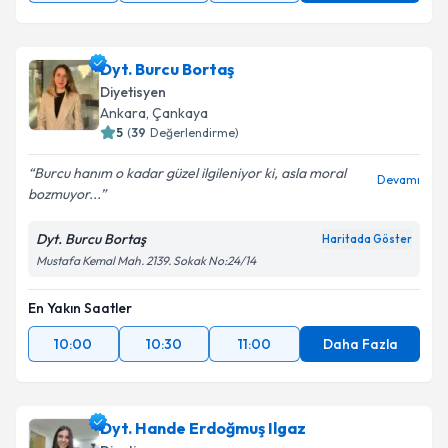
Dyt. Burcu Bortaş
Diyetisyen
Ankara
, Çankaya
5
(
39
Değerlendirme)
Burcu hanım o kadar güzel ilgileniyor ki, asla moral
Devamı
bozmuyor...
Dyt. Burcu Bortaş
Haritada Göster
Mustafa Kemal Mah. 2139. Sokak No:24/14
En Yakın Saatler
10:00
10:30
11:00
Daha Fazla
Dyt. Hande Erdoğmuş Ilgaz