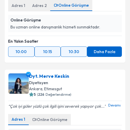
Online Görüşme
Adres
1
Adres
2
Online Görüşme
Bu uzman online danışmanlık hizmeti sunmaktadır.
En Yakın Saatler
10:00
10:15
10:30
Daha Fazla
Dyt. Merve Keskin
Diyetisyen
Ankara
, Etimesgut
5
(
226
Değerlendirme)
Devamı
Çok iyi güler yüzlü çok ilgili işini severek yapıyor çok...
Adres
1
Online Görüşme