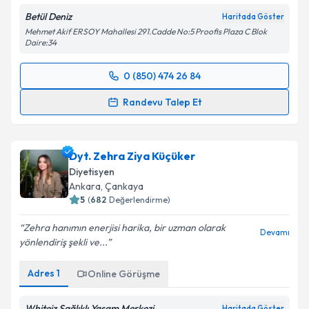
Metni
'ni okudum ve kişisel verilerimin belirtilen
Betül Deniz
Haritada Göster
kapsamda işlenmesini kabul ediyorum.
Mehmet Akif ERSOY Mahallesi 291.Cadde No:5 Proofis Plaza C Blok
Daire:34
Takvim Talebini Gönder
0 (850) 474 26 84
Randevu Takvimi Talebi
Randevu Talep Et
Uzm. Dyt. Betül Deniz
için randevu takvimi talebi
oluşturun. Size bu uzmandan randevu almanız için bir
Dyt. Zehra Ziya Küçüker
takvim hazırlandığında e-posta ile bilgilendireceğiz.
Diyetisyen
E-posta Adresiniz
Ankara
, Çankaya
5
(
682
Değerlendirme)
Zehra hanımın enerjisi harika, bir uzman olarak
Devamı
yönlendiriş şekli ve...
Kişisel verilerimin işlenmesine ilişkin
Aydınlatma
Metni
'ni okudum ve kişisel verilerimin belirtilen
Adres
1
Online Görüşme
kapsamda işlenmesini kabul ediyorum.
Whiteiz Sağlıklı Yaşam Merkezi
Haritada Göster