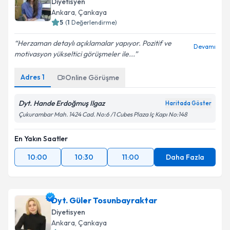
Diyetisyen
Ankara
, Çankaya
5
(
1
Değerlendirme)
Herzaman detaylı açıklamalar yapıyor. Pozitif ve
Devamı
motivasyon yükseltici görüşmeler ile...
Adres
1
Online Görüşme
Dyt. Hande Erdoğmuş Ilgaz
Haritada Göster
Çukurambar Mah. 1424 Cad. No:6 /1 Cubes Plaza Iç Kapı No:148
En Yakın Saatler
10:00
10:30
11:00
Daha Fazla
Dyt. Güler Tosunbayraktar
Diyetisyen
Ankara
, Çankaya