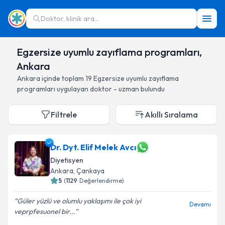
Doktor, klinik ara...
Egzersize uyumlu zayıflama programları,
Ankara
Ankara
içinde toplam
19
Egzersize uyumlu zayıflama
programları
uygulayan doktor - uzman bulundu
Filtrele
Akıllı Sıralama
Dr. Dyt. Elif Melek Avcı
Diyetisyen
Ankara
, Çankaya
5
(
1129
Değerlendirme)
Güler yüzlü ve olumlu yaklaşımı ile çok iyi
Devamı
veprpfesuonel bir...