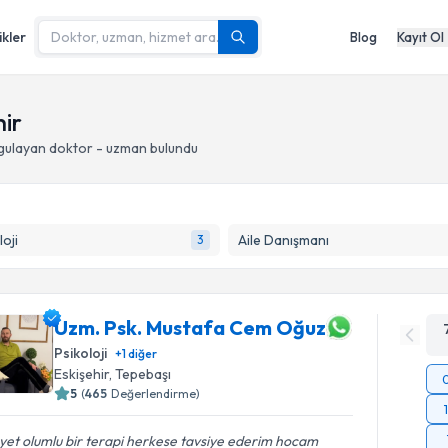
ikler
Blog
Kayıt Ol
hir
gulayan doktor - uzman bulundu
loji
Aile Danışmanı
3
Uzm. Psk. Mustafa Cem Oğuz
Psikoloji
+
1
diğer
Eskişehir
, Tepebaşı
5
(
465
Değerlendirme)
et olumlu bir terapi herkese tavsiye ederim hocam