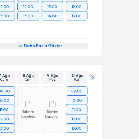
12:00
12:00
13:00
12:00
13:00
13:00
14:00
13:00
Daha Fazla Göster
7 Ağu
8 Ağu
9 Ağu
10 Ağu
Cum
Cmt
Paz
Pzt
09:00
09:00
10:00
10:00
11:00
11:00
Takvim
Takvim
kapalıdır
kapalıdır
12:00
12:00
13:00
13:00