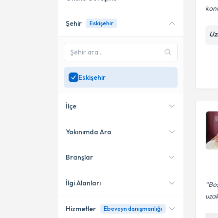
kon
Şehir
Eskişehir
Online danışmanlık sunan
Uz
uzmanları göster
Sadece
Eskişehir
bölgesinde uzman ara
Eskişehir
İlçe
Yakınımda Ara
Branşlar
Konumuma yakın uzmanları
Tepebaşı
göster
Odunpazarı
İlgi Alanları
Boş
uzak
Hizmetler
Ebeveyn danışmanlığı
Psikolojik Danışman