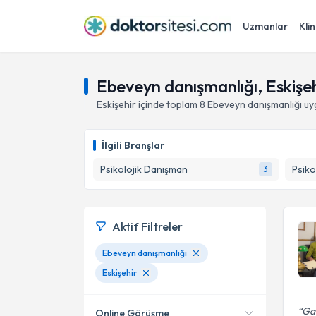
Uzmanlar
Klin
Ebeveyn danışmanlığı, Eskişe
Eskişehir
içinde toplam
8
Ebeveyn danışmanlığı
uy
İlgili Branşlar
Psikolojik Danışman
Psiko
3
Aktif Filtreler
Ebeveyn danışmanlığı
Eskişehir
Gay
Online Görüşme