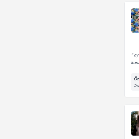
ay
kanlı
Öz
Osm