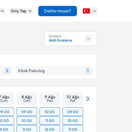
Giriş Yap
Doktor musun?
Sıralama
Akıllı Sıralama
Klinik Psikolog
2
1
7 Ağu
8 Ağu
9 Ağu
10 Ağu
Cum
Cmt
Paz
Pzt
09:00
09:00
10:00
09:00
10:00
10:00
11:00
10:00
11:00
11:00
12:00
11:00