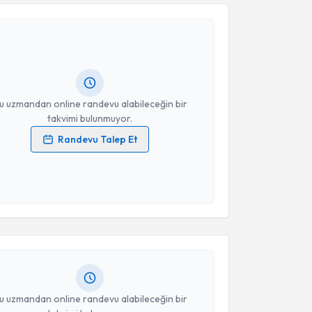
şmanı Afranur Kısa Memişoğlu
için randevu takvimi
turun. Size bu uzmandan randevu almanız için bir
rlandığında e-posta ile bilgilendireceğiz.
resiniz
u uzmandan online randevu alabileceğin bir
takvimi bulunmuyor.
Randevu Talep Et
 verilerimin işlenmesine ilişkin
Aydınlatma Metni
'ni
 ve kişisel verilerimin belirtilen kapsamda
akvimi Talebi
esini kabul ediyorum.
Dilay Güneş
Takvim Talebini Gönder
için randevu takvimi talebi oluşturun.
andan randevu almanız için bir takvim
ında e-posta ile bilgilendireceğiz.
resiniz
u uzmandan online randevu alabileceğin bir