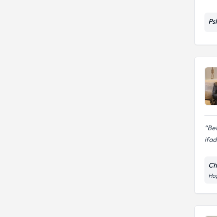
Ps
Bel
ifad
Ch
Hoş