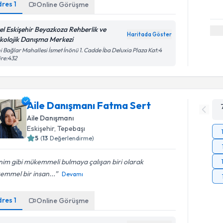
dres
1
Online Görüşme
el Eskişehir Beyazkoza Rehberlik ve
Haritada Göster
ikolojik Danışma Merkezi
i Bağlar Mahallesi İsmet İnönü 1. Cadde İba Deluxia Plaza Kat:4
re:432
Aile Danışmanı Fatma Sert
Aile Danışmanı
Eskişehir
, Tepebaşı
5
(
13
Değerlendirme)
im gibi mükemmeli bulmaya çalışan biri olarak
emmel bir insan...
Devamı
dres
1
Online Görüşme