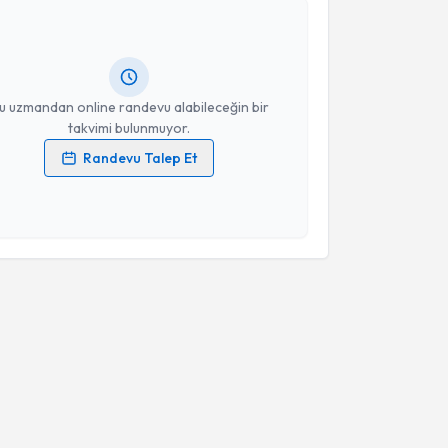
Özge Dertli
için randevu takvimi talebi oluşturun.
andan randevu almanız için bir takvim
ında e-posta ile bilgilendireceğiz.
resiniz
u uzmandan online randevu alabileceğin bir
takvimi bulunmuyor.
Randevu Talep Et
 verilerimin işlenmesine ilişkin
Aydınlatma Metni
'ni
 ve kişisel verilerimin belirtilen kapsamda
esini kabul ediyorum.
Takvim Talebini Gönder