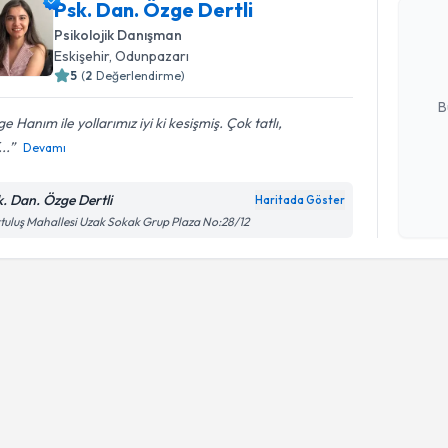
Psk. Dan. 
Psk. Dan. Özge Dertli
Size bu uzm
Psikolojik Danışman
hazırlandığ
Eskişehir
, Odunpazarı
5
(
2
Değerlendirme)
E-posta Ad
B
e Hanım ile yollarımız iyi ki kesişmiş. Çok tatlı,
..
Devamı
Kişisel
okudum
k. Dan. Özge Dertli
Haritada Göster
işlenm
tuluş Mahallesi Uzak Sokak Grup Plaza No:28/12