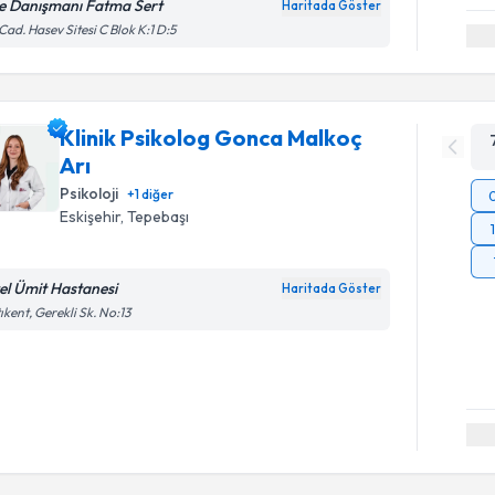
le Danışmanı Fatma Sert
Haritada Göster
 Cad. Hasev Sitesi C Blok K:1 D:5
Klinik Psikolog Gonca Malkoç
Arı
Psikoloji
+
1
diğer
Eskişehir
, Tepebaşı
el Ümit Hastanesi
Haritada Göster
ıkent, Gerekli Sk. No:13
Randevu T