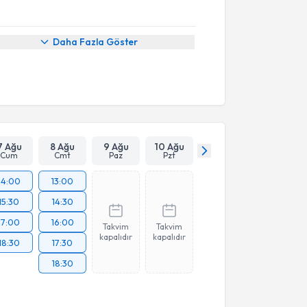
Daha Fazla Göster
7 Ağu
8 Ağu
9 Ağu
10 Ağu
Cum
Cmt
Paz
Pzt
14:00
13:00
15:30
14:30
17:00
16:00
Takvim
Takvim
kapalıdır
kapalıdır
18:30
17:30
18:30