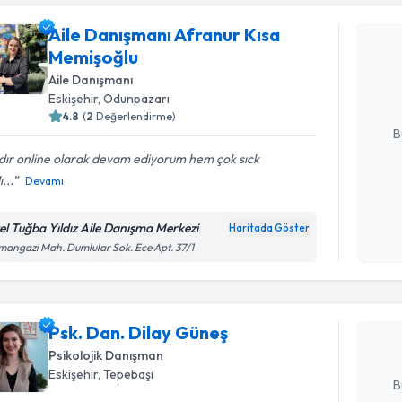
Aile Danışmanı Afranur Kısa
Aile Danı
Memişoğlu
talebi oluş
takvim hazı
Aile Danışmanı
Eskişehir
, Odunpazarı
E-posta Ad
4.8
(
2
Değerlendirme)
B
dır online olarak devam ediyorum hem çok sıck
...
Devamı
Kişisel
okudum
el Tuğba Yıldız Aile Danışma Merkezi
Randevu T
Haritada Göster
işlenm
angazi Mah. Dumlular Sok. Ece Apt. 37/1
Psk. Dan. 
Size bu uzm
hazırlandığ
Psk. Dan. Dilay Güneş
Psikolojik Danışman
E-posta Ad
Eskişehir
, Tepebaşı
B