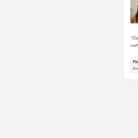
Özg
naif.
Ps
Kur