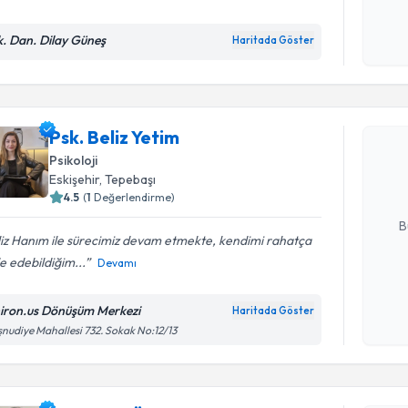
k. Dan. Dilay Güneş
Haritada Göster
Kişisel
okudum
Randevu T
işlenm
Psk. Beliz
Psk. Beliz Yetim
uzmandan ra
Psikoloji
posta ile bi
Eskişehir
, Tepebaşı
4.5
(
1
Değerlendirme)
E-posta Ad
B
iz Hanım ile sürecimiz devam etmekte, kendimi rahatça
e edebildiğim...
Devamı
Kişisel
okudum
iron.us Dönüşüm Merkezi
Haritada Göster
işlenm
nudiye Mahallesi 732. Sokak No:12/13
Randevu T