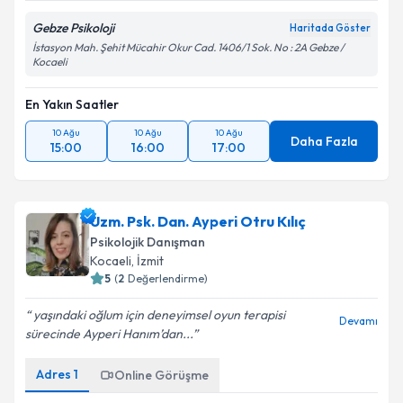
Gebze Psikoloji
Haritada Göster
İstasyon Mah. Şehit Mücahir Okur Cad. 1406/1 Sok. No : 2A Gebze /
Kocaeli
En Yakın Saatler
10 Ağu
10 Ağu
10 Ağu
Daha Fazla
15:00
16:00
17:00
Uzm. Psk. Dan. Ayperi Otru Kılıç
Psikolojik Danışman
Kocaeli
, İzmit
5
(
2
Değerlendirme)
yaşındaki oğlum için deneyimsel oyun terapisi
Devamı
sürecinde Ayperi Hanım’dan...
Adres
1
Online Görüşme