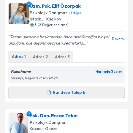
Uzm. Psk. Dan. Ecem Kovancı
için randevu takvimi
Uzm. Psk. Elif Özorpak
talebi oluşturun. Size bu uzmandan randevu almanız
Psikolojik Danışman
+
1
diğer
için bir takvim hazırlandığında e-posta ile
İstanbul
, Kadıköy
bilgilendireceğiz.
5
(
2
Değerlendirme)
E-posta Adresiniz
Terapi sürecine başlamadan önce alabileceğim bir yol
Devamı
olduğunu bile düşünmüyorken,seanslarla...
Adres
1
Adres
2
Adres
3
Kişisel verilerimin işlenmesine ilişkin
Aydınlatma
Metni
'ni okudum ve kişisel verilerimin belirtilen
Psikohome
Haritada Göster
kapsamda işlenmesini kabul ediyorum.
Suadiye, Bağdat Cd. No:483/9
Randevu Talep Et
Takvim Talebini Gönder
Randevu Takvimi Talebi
Uzm. Psk. Elif Özorpak
için randevu takvimi talebi
Psk. Dan. Ercan Tekin
oluşturun. Size bu uzmandan randevu almanız için bir
Psikolojik Danışman
takvim hazırlandığında e-posta ile bilgilendireceğiz.
Kocaeli
, Gebze