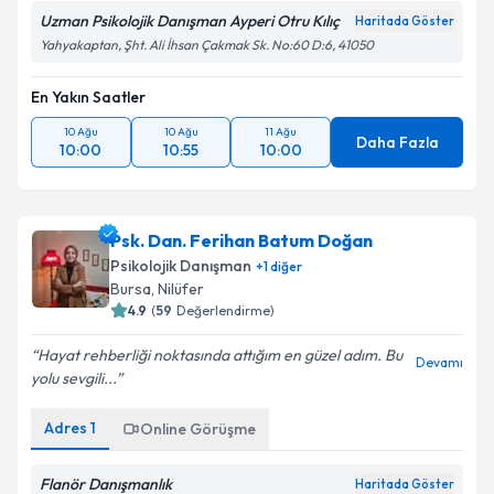
Uzman Psikolojik Danışman Ayperi Otru Kılıç
Haritada Göster
Yahyakaptan, Şht. Ali İhsan Çakmak Sk. No:60 D:6, 41050
En Yakın Saatler
10 Ağu
10 Ağu
11 Ağu
Daha Fazla
10:00
10:55
10:00
Psk. Dan. Ferihan Batum Doğan
Psikolojik Danışman
+
1
diğer
Bursa
, Nilüfer
4.9
(
59
Değerlendirme)
Hayat rehberliği noktasında attığım en güzel adım. Bu
Devamı
yolu sevgili...
Adres
1
Online Görüşme
Flanör Danışmanlık
Haritada Göster