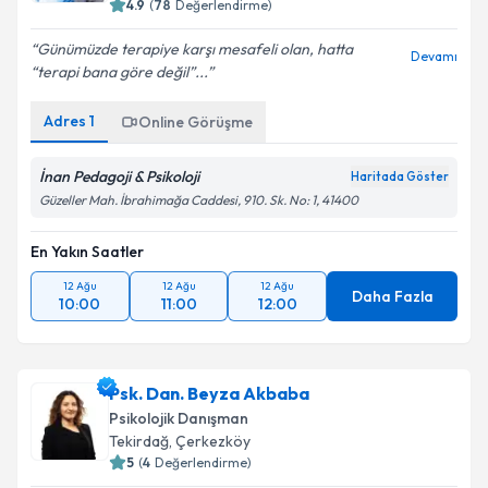
4.9
(
78
Değerlendirme)
E-posta Adresiniz
Günümüzde terapiye karşı mesafeli olan, hatta
Devamı
“terapi bana göre değil”...
Adres
1
Online Görüşme
Kişisel verilerimin işlenmesine ilişkin
Aydınlatma
Metni
'ni okudum ve kişisel verilerimin belirtilen
kapsamda işlenmesini kabul ediyorum.
İnan Pedagoji & Psikoloji
Haritada Göster
Güzeller Mah. İbrahimağa Caddesi, 910. Sk. No: 1, 41400
Takvim Talebini Gönder
En Yakın Saatler
12 Ağu
12 Ağu
12 Ağu
Daha Fazla
10:00
11:00
12:00
Psk. Dan. Beyza Akbaba
Psikolojik Danışman
Tekirdağ
, Çerkezköy
5
(
4
Değerlendirme)