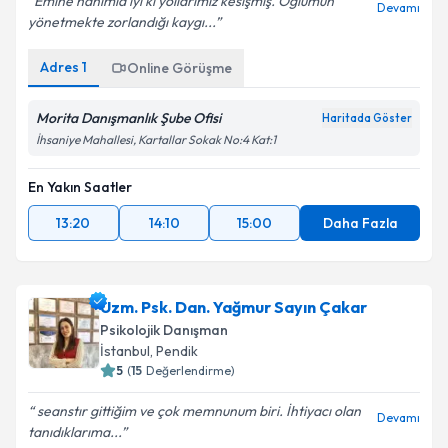
Emine hanımla iyi ki yollarımız kesişmiş. Oğlumun
Devamı
yönetmekte zorlandığı kaygı...
Adres
1
Online Görüşme
Morita Danışmanlık Şube Ofisi
Haritada Göster
İhsaniye Mahallesi, Kartallar Sokak No:4 Kat:1
En Yakın Saatler
13:20
14:10
15:00
Daha Fazla
Uzm. Psk. Dan. Yağmur Sayın Çakar
Psikolojik Danışman
İstanbul
, Pendik
5
(
15
Değerlendirme)
seanstır gittiğim ve çok memnunum biri. İhtiyacı olan
Devamı
tanıdıklarıma...