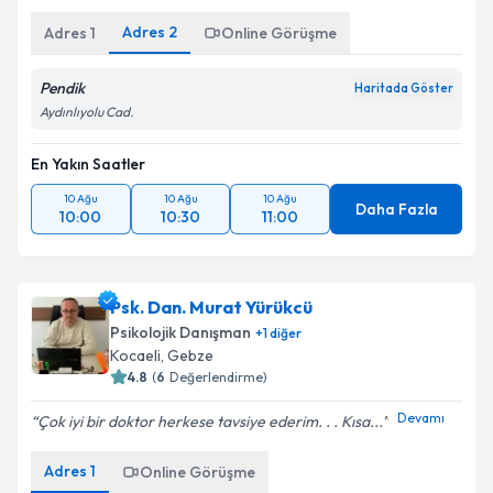
Adres
2
Adres
1
Online Görüşme
Pendik
Haritada Göster
Aydınlıyolu Cad.
En Yakın Saatler
10 Ağu
10 Ağu
10 Ağu
Daha Fazla
10:00
10:30
11:00
Psk. Dan. Murat Yürükcü
Psikolojik Danışman
+
1
diğer
Kocaeli
, Gebze
4.8
(
6
Değerlendirme)
Devamı
Çok iyi bir doktor herkese tavsiye ederim. . . Kısa...
Adres
1
Online Görüşme