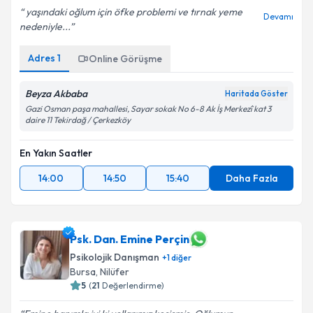
yaşındaki oğlum için öfke problemi ve tırnak yeme
Devamı
nedeniyle...
Adres
1
Online Görüşme
Beyza Akbaba
Haritada Göster
Gazi Osman paşa mahallesi, Sayar sokak No 6-8 Ak İş Merkezî kat 3
daire 11 Tekirdağ / Çerkezköy
En Yakın Saatler
14:00
14:50
15:40
Daha Fazla
Psk. Dan. Emine Perçin
Psikolojik Danışman
+
1
diğer
Bursa
, Nilüfer
5
(
21
Değerlendirme)