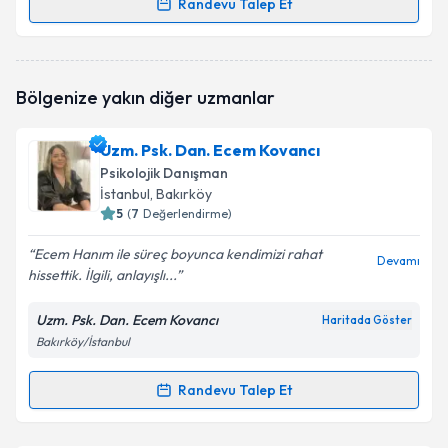
Randevu Talep Et
Randevu Takvimi Talebi
Psk. Dan. Merve İgret
için randevu takvimi talebi
Bölgenize yakın diğer uzmanlar
oluşturun. Size bu uzmandan randevu almanız için bir
takvim hazırlandığında e-posta ile bilgilendireceğiz.
Uzm. Psk. Dan. Ecem Kovancı
E-posta Adresiniz
Psikolojik Danışman
İstanbul
, Bakırköy
5
(
7
Değerlendirme)
Ecem Hanım ile süreç boyunca kendimizi rahat
Kişisel verilerimin işlenmesine ilişkin
Aydınlatma
Devamı
hissettik. İlgili, anlayışlı...
Metni
'ni okudum ve kişisel verilerimin belirtilen
kapsamda işlenmesini kabul ediyorum.
Uzm. Psk. Dan. Ecem Kovancı
Haritada Göster
Bakırköy/İstanbul
Takvim Talebini Gönder
Randevu Talep Et
Randevu Takvimi Talebi