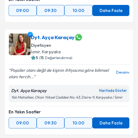
09:00
09:30
10:00
Daha Fazla
Dyt. Ayça Karaçay
Diyetisyen
İzmir
, Karşıyaka
5
(
15
Değerlendirme)
Popüler olanı değil de kişinin ihtiyacına göre bilimsel
Devamı
olanı tercih...
Dyt. Ayça Karaçay
Haritada Göster
Yalı Mahallesi, Okan Yüksel Caddesi No: 43, Daire: 9, Karşıyaka / İzmir
En Yakın Saatler
09:00
09:30
10:00
Daha Fazla