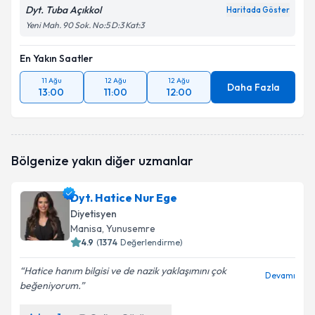
Dyt. Tuba Açıkkol
Haritada Göster
Yeni Mah. 90 Sok. No:5 D:3 Kat:3
En Yakın Saatler
11 Ağu
12 Ağu
12 Ağu
Daha Fazla
13:00
11:00
12:00
Bölgenize yakın diğer uzmanlar
Dyt. Hatice Nur Ege
Diyetisyen
Manisa
, Yunusemre
4.9
(
1374
Değerlendirme)
Hatice hanım bilgisi ve de nazik yaklaşımını çok
Devamı
beğeniyorum.