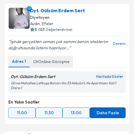
Dyt. Gülsüm Erdem Sert
Diyetisyen
Aydın
, Efeler
5
(
123
Değerlendirme)
İşinde gerçekten uzman çok samimi benim isteklerim
Devamı
doğrultusunda listemi hazırlıyor...
Adres
1
Online Görüşme
Dyt. Gülsüm Erdem Sert
Haritada Göster
Girne Mahallesi Lefkoşa Bulvarı No:33 Akbulut Life Apartmanı Kat:1
Daire:1
En Yakın Saatler
11:00
11:30
13:00
Daha Fazla