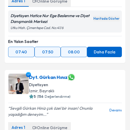
Adres
1
Online Görüşme
Diyetisyen Hatice Nur Ege Beslenme ve Diyet
Haritada Göster
Danışmanlık Merkezi
Utku Mah. Çimentepe Cad. No:41/6
En Yakın Saatler
07:40
07:50
08:00
Daha Fazla
Dyt. Gürkan Hınız
Diyetisyen
İzmir
, Bayraklı
5
(
156
Değerlendirme)
Sevgili Gürkan Hiniz çok özel bir insan! Onunla
Devamı
yaşadığım deneyim...
Adres
1
Online Görüşme