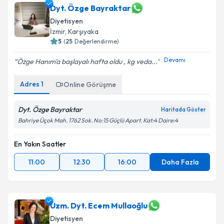
Dyt. Özge Bayraktar
Diyetisyen
İzmir
, Karşıyaka
5
(
25
Değerlendirme)
Devamı
Özge Hanım'a başlayalı hafta oldu , kg veda...
Adres
1
Online Görüşme
Dyt. Özge Bayraktar
Haritada Göster
Bahriye Üçok Mah. 1762 Sok. No:15 Güçlü Apart. Kat:4 Daire:4
En Yakın Saatler
11:00
12:30
16:00
Daha Fazla
Uzm. Dyt. Ecem Mullaoğlu
Diyetisyen