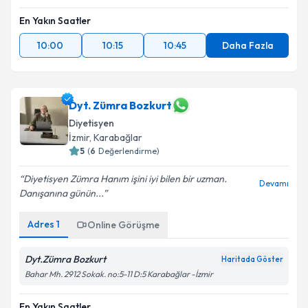
En Yakın Saatler
10:00
10:15
10:45
Daha Fazla
Dyt. Zümra Bozkurt
Diyetisyen
İzmir
, Karabağlar
5
(
6
Değerlendirme)
Diyetisyen Zümra Hanım işini iyi bilen bir uzman.
Devamı
Danışanına günün...
Adres
1
Online Görüşme
Dyt.Zümra Bozkurt
Haritada Göster
Bahar Mh. 2912 Sokak. no:5-11 D:5 Karabağlar -İzmir
En Yakın Saatler