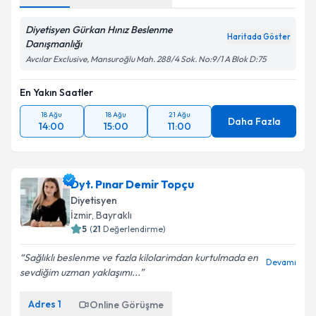
Diyetisyen Gürkan Hınız Beslenme
Haritada Göster
Danışmanlığı
Avcılar Exclusive, Mansuroğlu Mah. 288/4 Sok. No:9/1 A Blok D:75
En Yakın Saatler
18 Ağu
18 Ağu
21 Ağu
Daha Fazla
14:00
15:00
11:00
Dyt. Pınar Demir Topçu
Diyetisyen
İzmir
, Bayraklı
5
(
21
Değerlendirme)
Sağlıklı beslenme ve fazla kilolarimdan kurtulmada en
Devamı
sevdiğim uzman yaklaşımı...
Adres
1
Online Görüşme