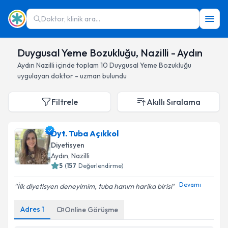
Doktor, klinik ara...
Duygusal Yeme Bozukluğu, Nazilli - Aydın
Aydın
Nazilli
içinde toplam
10
Duygusal Yeme Bozukluğu
uygulayan doktor - uzman bulundu
Filtrele
Akıllı Sıralama
Dyt. Tuba Açıkkol
Diyetisyen
Aydın
, Nazilli
5
(
157
Değerlendirme)
Devamı
İlk diyetisyen deneyimim, tuba hanım harika birisi
Adres
1
Online Görüşme