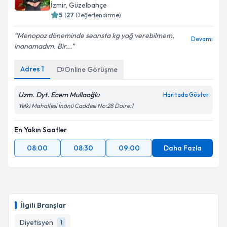
İzmir
, Güzelbahçe
5
(
27
Değerlendirme)
Menopoz döneminde seansta kg yağ verebilmem,
Devamı
inanamadım. Bir...
Adres
1
Online Görüşme
Uzm. Dyt. Ecem Mullaoğlu
Haritada Göster
Yelki Mahallesi İnönü Caddesi No:28 Daire:1
En Yakın Saatler
08:00
08:30
09:00
Daha Fazla
İlgili Branşlar
Diyetisyen
1