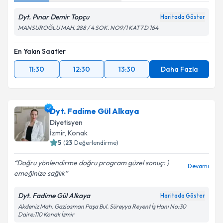
Dyt. Pınar Demir Topçu
Haritada Göster
MANSUROĞLU MAH. 288 / 4 SOK. NO9/1 KAT7 D 164
En Yakın Saatler
11:30
12:30
13:30
Daha Fazla
Dyt. Fadime Gül Alkaya
Diyetisyen
İzmir
, Konak
5
(
23
Değerlendirme)
Doğru yönlendirme doğru program güzel sonuç: )
Devamı
emeğinize sağlık
Dyt. Fadime Gül Alkaya
Haritada Göster
Akdeniz Mah. Gaziosman Paşa Bul. Süreyya Reyent İş Hanı No:30
Daire:110 Konak İzmir