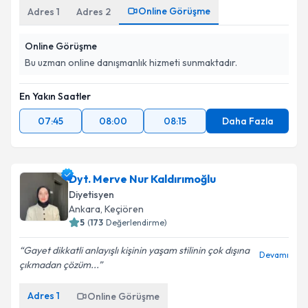
Online Görüşme
Adres
1
Adres
2
Online Görüşme
Bu uzman online danışmanlık hizmeti sunmaktadır.
En Yakın Saatler
07:45
08:00
08:15
Daha Fazla
Dyt. Merve Nur Kaldırımoğlu
Diyetisyen
Ankara
, Keçiören
5
(
173
Değerlendirme)
Gayet dikkatli anlayışlı kişinin yaşam stilinin çok dışına
Devamı
çıkmadan çözüm...
Adres
1
Online Görüşme