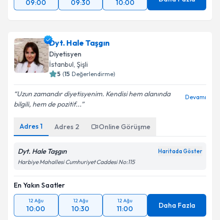
09:00
09:30
10:00
Dyt. Hale Taşgın
Diyetisyen
İstanbul
, Şişli
5
(
15
Değerlendirme)
Uzun zamandır diyetisyenim. Kendisi hem alanında
Devamı
bilgili, hem de pozitif...
Adres
1
Adres
2
Online Görüşme
Dyt. Hale Taşgın
Haritada Göster
Harbiye Mahallesi Cumhuriyet Caddesi No:115
En Yakın Saatler
12 Ağu
12 Ağu
12 Ağu
Daha Fazla
10:00
10:30
11:00