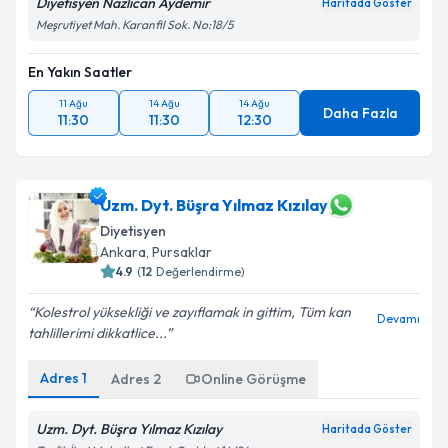
Diyetisyen Nazlıcan Aydemir
Haritada Göster
Meşrutiyet Mah. Karanfil Sok. No:18/5
En Yakın Saatler
11 Ağu
14 Ağu
14 Ağu
Daha Fazla
11:30
11:30
12:30
Uzm. Dyt. Büşra Yılmaz Kızılay
Diyetisyen
Ankara
, Pursaklar
4.9
(
12
Değerlendirme)
Kolestrol yüksekliği ve zayıflamak in gittim, Tüm kan
Devamı
tahlillerimi dikkatlice...
Adres
1
Adres
2
Online Görüşme
Uzm. Dyt. Büşra Yılmaz Kızılay
Haritada Göster