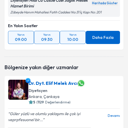
Diyetisyen Hilal Öz Özsüle Özel Sağlık Meslek
Haritada Göster
Hizmet Birimi
Zübeyde Hanım Mahallesi Fatih Caddesi No:31 İç Kapı No: 201
En Yakın Saatler
Yarın
Yarın
Yarın
Daha Fazla
09:00
09:30
10:00
Bölgenize yakın diğer uzmanlar
Dr. Dyt. Elif Melek Avcı
Diyetisyen
Ankara
, Çankaya
5
(
1129
Değerlendirme)
Güler yüzlü ve olumlu yaklaşımı ile çok iyi
Devamı
veprpfesuonel bir...