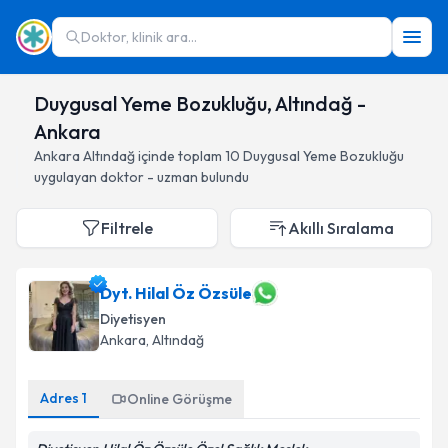
Doktor, klinik ara...
Duygusal Yeme Bozukluğu, Altındağ -
Ankara
Ankara
Altındağ
içinde toplam
10
Duygusal Yeme Bozukluğu
uygulayan doktor - uzman bulundu
Filtrele
Akıllı Sıralama
Dyt. Hilal Öz Özsüle
Diyetisyen
Ankara
, Altındağ
Adres
1
Online Görüşme