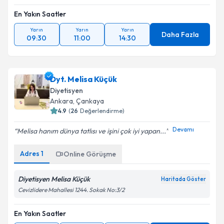
En Yakın Saatler
Yarın
Yarın
Yarın
Daha Fazla
09:30
11:00
14:30
Dyt. Melisa Küçük
Diyetisyen
Ankara
, Çankaya
4.9
(
26
Değerlendirme)
Devamı
Melisa hanım dünya tatlısı ve işini çok iyi yapan...
Adres
1
Online Görüşme
Diyetisyen Melisa Küçük
Haritada Göster
Cevizlidere Mahallesi 1244. Sokak No:3/2
En Yakın Saatler