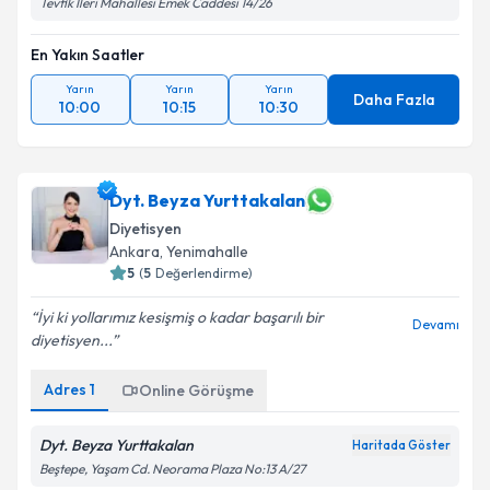
Tevfik İleri Mahallesi Emek Caddesi 14/26
En Yakın Saatler
Yarın
Yarın
Yarın
Daha Fazla
10:00
10:15
10:30
Dyt. Beyza Yurttakalan
Diyetisyen
Ankara
, Yenimahalle
5
(
5
Değerlendirme)
İyi ki yollarımız kesişmiş o kadar başarılı bir
Devamı
diyetisyen...
Adres
1
Online Görüşme
Dyt. Beyza Yurttakalan
Haritada Göster
Beştepe, Yaşam Cd. Neorama Plaza No:13 A/27