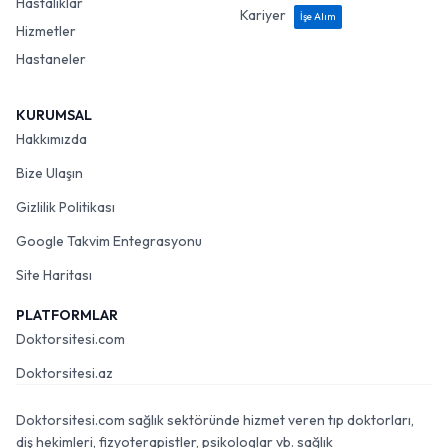
Hastalıklar
Kariyer
İşe Alım
Hizmetler
Hastaneler
KURUMSAL
Hakkımızda
Bize Ulaşın
Gizlilik Politikası
Google Takvim Entegrasyonu
Site Haritası
PLATFORMLAR
Doktorsitesi.com
Doktorsitesi.az
Doktorsitesi.com sağlık sektöründe hizmet veren tıp doktorları,
diş hekimleri, fizyoterapistler, psikologlar vb. sağlık