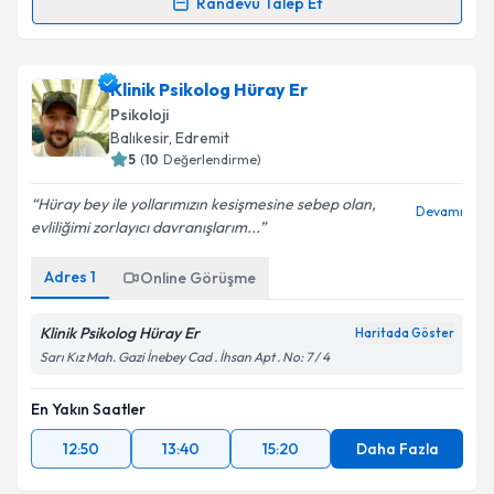
Randevu Talep Et
Randevu Takvimi Talebi
Takvim Talebini Gönder
Klinik Psikolog Ayşegül Alkan Önal
için randevu
Klinik Psikolog Hüray Er
takvimi talebi oluşturun. Size bu uzmandan randevu
Psikoloji
almanız için bir takvim hazırlandığında e-posta ile
Balıkesir
, Edremit
bilgilendireceğiz.
5
(
10
Değerlendirme)
E-posta Adresiniz
Hüray bey ile yollarımızın kesişmesine sebep olan,
Devamı
evliliğimi zorlayıcı davranışlarım...
Adres
1
Online Görüşme
Kişisel verilerimin işlenmesine ilişkin
Aydınlatma
Metni
'ni okudum ve kişisel verilerimin belirtilen
Klinik Psikolog Hüray Er
Haritada Göster
kapsamda işlenmesini kabul ediyorum.
Sarı Kız Mah. Gazi İnebey Cad . İhsan Apt . No: 7 / 4
En Yakın Saatler
Takvim Talebini Gönder
12:50
13:40
15:20
Daha Fazla