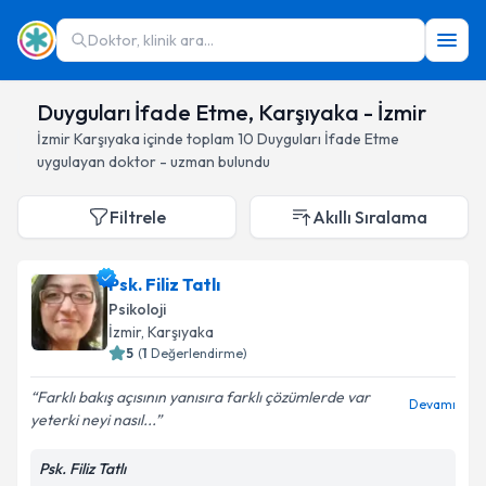
Doktor, klinik ara...
Duyguları İfade Etme, Karşıyaka - İzmir
İzmir
Karşıyaka
içinde toplam
10
Duyguları İfade Etme
uygulayan doktor - uzman bulundu
Filtrele
Akıllı Sıralama
Psk. Filiz Tatlı
Psikoloji
İzmir
, Karşıyaka
5
(
1
Değerlendirme)
Farklı bakış açısının yanısıra farklı çözümlerde var
Devamı
yeterki neyi nasıl...
Psk. Filiz Tatlı