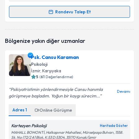
Randevu Talep Et
Randevu Takvimi Talebi
Psk. Filiz Tatlı
için randevu takvimi talebi oluşturun.
Bölgenize yakın diğer uzmanlar
Size bu uzmandan randevu almanız için bir takvim
hazırlandığında e-posta ile bilgilendireceğiz.
Psk. Cansu Karaman
E-posta Adresiniz
Psikoloji
İzmir
, Karşıyaka
5
(
61
Değerlendirme)
Psikiyatristimin yönlendirmesiyle Cansu hanımla
Kişisel verilerimin işlenmesine ilişkin
Aydınlatma
Devamı
görüşmeye başladım. Yoğun bir kaygı sürecim...
Metni
'ni okudum ve kişisel verilerimin belirtilen
kapsamda işlenmesini kabul ediyorum.
Adres
1
Online Görüşme
Takvim Talebini Gönder
Kartezyen Psikoloji
Haritada Göster
MAHALL BOMONTİ, Halkapınar Mahallesi, Mürselpaşa Bulvarı, 1558.
Sk. No:172/2 A1 Blok, K:53 D:5304, 35170 Konak/İzmir