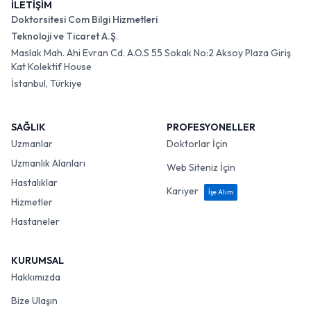
İLETİŞİM
Doktorsitesi Com Bilgi Hizmetleri
Teknoloji ve Ticaret A.Ş.
Maslak Mah. Ahi Evran Cd. A.O.S 55 Sokak No:2 Aksoy Plaza Giriş
Kat Kolektif House
İstanbul, Türkiye
SAĞLIK
PROFESYONELLER
Uzmanlar
Doktorlar İçin
Uzmanlık Alanları
Web Siteniz İçin
Hastalıklar
Kariyer
İşe Alım
Hizmetler
Hastaneler
KURUMSAL
Hakkımızda
Bize Ulaşın