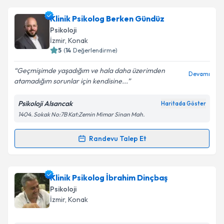
Dr. Psk. Dr. Cem Türkeş
için randevu takvimi talebi
Klinik Psikolog Berken Gündüz
oluşturun. Size bu uzmandan randevu almanız için bir
Psikoloji
takvim hazırlandığında e-posta ile bilgilendireceğiz.
İzmir
, Konak
5
(
14
Değerlendirme)
E-posta Adresiniz
Geçmişimde yaşadığım ve hala daha üzerimden
Devamı
atamadığım sorunlar için kendisine...
Psikoloji Alsancak
Haritada Göster
Kişisel verilerimin işlenmesine ilişkin
Aydınlatma
1404. Sokak No:7B Kat:Zemin Mimar Sinan Mah.
Metni
'ni okudum ve kişisel verilerimin belirtilen
kapsamda işlenmesini kabul ediyorum.
Randevu Talep Et
Randevu Takvimi Talebi
Takvim Talebini Gönder
Klinik Psikolog Berken Gündüz
için randevu takvimi
Klinik Psikolog İbrahim Dinçbaş
talebi oluşturun. Size bu uzmandan randevu almanız
Psikoloji
için bir takvim hazırlandığında e-posta ile
İzmir
, Konak
bilgilendireceğiz.