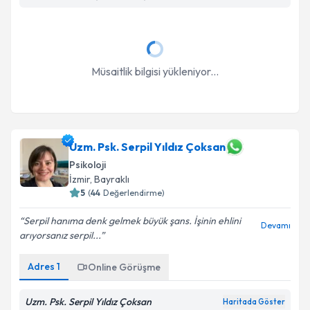
Müsaitlik bilgisi yükleniyor...
Uzm. Psk. Serpil Yıldız Çoksan
Psikoloji
İzmir
, Bayraklı
5
(
44
Değerlendirme)
Serpil hanıma denk gelmek büyük şans. İşinin ehlini
Devamı
arıyorsanız serpil...
Adres
1
Online Görüşme
Uzm. Psk. Serpil Yıldız Çoksan
Haritada Göster