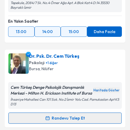
Tepekule, 2084/7 Sk. No.4 Ömer Ağa Apt. A Blok Kat:4 D:14 35530
Bayraklı İzmir
En Yakın Saatler
13:00
14:00
15:00
Daha Fazla
Dr. Psk. Dr. Cem Türkeş
Psikoloji
+
1
diğer
Bursa
, Nilüfer
Cem Türkeş Denge Psikolojik Danışmanlık
Haritada Göster
Merkezi - Milton H. Erickson Institute of Bursa
İhsaniye Mahallesi Can 101 Sok. No:2 İzmir Yolu Cad. Pamukaslan Apt K5
D13
Randevu Talep Et
Randevu Takvimi Talebi