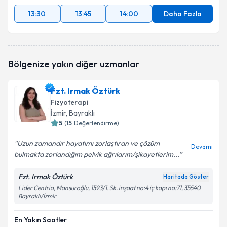
13:30
13:45
14:00
Daha Fazla
Bölgenize yakın diğer uzmanlar
Fzt. Irmak Öztürk
Fizyoterapi
İzmir
, Bayraklı
5
(
15
Değerlendirme)
Uzun zamandır hayatımı zorlaştıran ve çözüm
Devamı
bulmakta zorlandığım pelvik ağrılarım/şikayetlerim...
Fzt. Irmak Öztürk
Haritada Göster
Lider Centrio, Mansuroğlu, 1593/1. Sk. inşaat no:4 iç kapı no:71, 35540
Bayraklı/İzmir
En Yakın Saatler