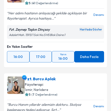
5
(
41
Değerlendirme)
Her adımı hastanın anlayacağı şekilde açıklayan bir
Devamı
fizyoterapist. Ayrıca hastaya...
Fzt. Zeynep Taşkın Dinçsoy
Haritada Göster
Adalet Mah. 1593/1 Sok No:5 H5 Blok Daire:1
En Yakın Saatler
Yarın
16:00
17:00
Daha Fazla
16:00
Fzt. Burcu Aplak
Fizyoterapi
İzmir
, Narlıdere
5
(
7
Değerlendirme)
Burcu Hanım yıllardır ailemizin doktoru. Skolyoz
Devamı
başlangıcını tedavi ediyoruz. Sırt...