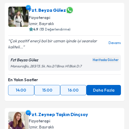
Fzt. Beyza Gülez
Fizyoterapi
İzmir
, Bayraklı
4.9
(
13
Değerlendirme)
Çok pozitif enerji bol bir uzman işinde iyi seanslar
Devamı
kaliteli...
Fzt Beyza Gülez
Haritada Göster
Mansuroğlu, 283/13. Sk. No:2/1 Bina: H1 Blok D:7
En Yakın Saatler
14:00
15:00
16:00
Daha Fazla
Fzt. Zeynep Taşkın Dinçsoy
Fizyoterapi
İzmir
, Bayraklı