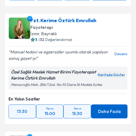
Fzt. Kerime Öztürk Emrullah
Fizyoterapi
İzmir
, Bayraklı
5
(
32
Değerlendirme)
Manuel tedavi ve egzersizler uyumlu olarak yapılıyor
Devamı
sonuç gayet iyi
Özel Sağlık Meslek Hizmet Birimi Fizyoterapist
Haritada Göster
Kerime Öztürk Emrullah
Mansuroğlu Mah. 286/1 Sok. No:10 Daire:16 Modda Suites
En Yakın Saatler
Yarın
Yarın
13:30
Daha Fazla
15:00
15:30