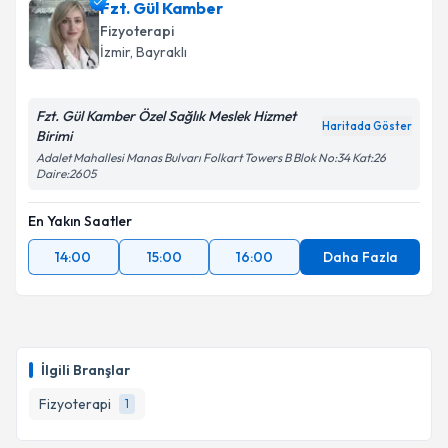
Fzt. Gül Kamber
Fizyoterapi
İzmir
, Bayraklı
Fzt. Gül Kamber Özel Sağlık Meslek Hizmet
Haritada Göster
Birimi
Adalet Mahallesi Manas Bulvarı Folkart Towers B Blok No:34 Kat:26
Daire:2605
En Yakın Saatler
14:00
15:00
16:00
Daha Fazla
İlgili Branşlar
Fizyoterapi
1