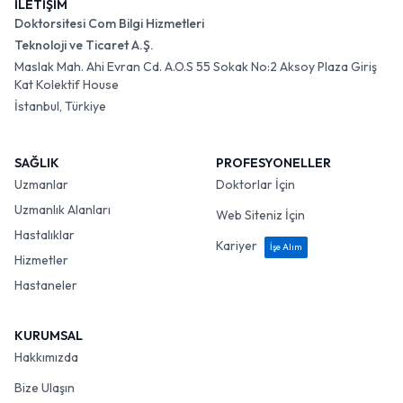
İLETİŞİM
Doktorsitesi Com Bilgi Hizmetleri
Teknoloji ve Ticaret A.Ş.
Maslak Mah. Ahi Evran Cd. A.O.S 55 Sokak No:2 Aksoy Plaza Giriş
Kat Kolektif House
İstanbul, Türkiye
SAĞLIK
PROFESYONELLER
Uzmanlar
Doktorlar İçin
Uzmanlık Alanları
Web Siteniz İçin
Hastalıklar
Kariyer
İşe Alım
Hizmetler
Hastaneler
KURUMSAL
Hakkımızda
Bize Ulaşın