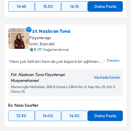
14:45
15:30
16:15
Daha Fazla
Fzt. Nazlıcan Tuna
Fizyoterapi
İzmir
, Bayraklı
5
(
17
Değerlendirme)
Devamı
Hem çok tatlı biri hem de çok başarılı bir eğitmen....
Fzt. Nazlıcan Tuna Fizyoterapi
Haritada Göster
Muayenehanesi
Mansuroğlu Mahallesi, 288/6 Sokak L2 Blok No: 8, Kapı No: 25, Kat: 5,
Daire: 25,
En Yakın Saatler
13:30
14:00
14:30
Daha Fazla