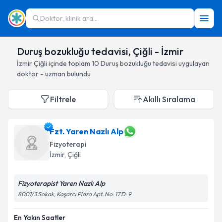
Doktor, klinik ara...
Duruş bozukluğu tedavisi, Çiğli - İzmir
İzmir
Çiğli
içinde toplam
10
Duruş bozukluğu tedavisi
uygulayan
doktor - uzman bulundu
Filtrele
Akıllı Sıralama
Fzt. Yaren Nazlı Alp
Fizyoterapi
İzmir
, Çiğli
Fizyoterapist Yaren Nazlı Alp
8001/3 Sokak, Kaşarcı Plaza Apt. No: 17 D: 9
En Yakın Saatler