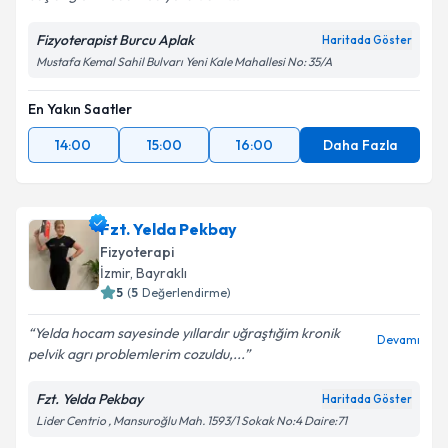
Fizyoterapist Burcu Aplak
Haritada Göster
Mustafa Kemal Sahil Bulvarı Yeni Kale Mahallesi No: 35/A
En Yakın Saatler
14:00
15:00
16:00
Daha Fazla
Fzt. Yelda Pekbay
Fizyoterapi
İzmir
, Bayraklı
5
(
5
Değerlendirme)
Yelda hocam sayesinde yıllardır uğraştığim kronik
Devamı
pelvik agrı problemlerim cozuldu,...
Fzt. Yelda Pekbay
Haritada Göster
Lider Centrio , Mansuroğlu Mah. 1593/1 Sokak No:4 Daire:71