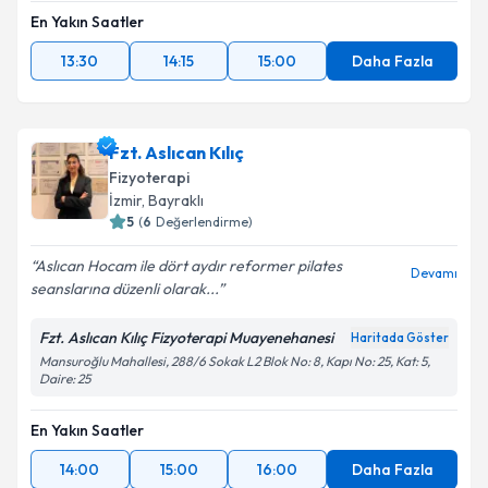
En Yakın Saatler
13:30
14:15
15:00
Daha Fazla
Fzt. Aslıcan Kılıç
Fizyoterapi
İzmir
, Bayraklı
5
(
6
Değerlendirme)
Aslıcan Hocam ile dört aydır reformer pilates
Devamı
seanslarına düzenli olarak...
Fzt. Aslıcan Kılıç Fizyoterapi Muayenehanesi
Haritada Göster
Mansuroğlu Mahallesi, 288/6 Sokak L2 Blok No: 8, Kapı No: 25, Kat: 5,
Daire: 25
En Yakın Saatler
14:00
15:00
16:00
Daha Fazla