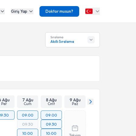
Giriş Yap
Doktor musun?
Sıralama
Akıllı Sıralama
6 Ağu
7 Ağu
8 Ağu
9 Ağu
Per
Cum
Cmt
Paz
19:30
09:00
09:00
09:30
09:30
10:00
10:00
Takvim