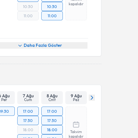
kapalıdır
10:30
10:30
11:00
11:00
Daha Fazla Göster
6 Ağu
7 Ağu
8 Ağu
9 Ağu
Per
Cum
Cmt
Paz
19:30
17:00
17:00
17:30
17:30
18:00
18:00
Takvim
kapalıdır