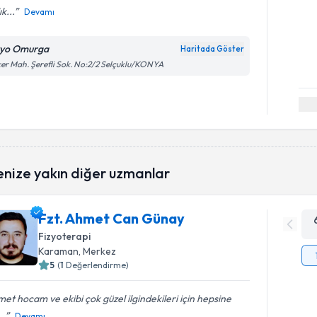
ık...
Devamı
zyo Omurga
Haritada Göster
er Mah. Şerefli Sok. No:2/2 Selçuklu/KONYA
enize yakın diğer uzmanlar
Fzt. Ahmet Can Günay
Fizyoterapi
Karaman
, Merkez
5
(
1
Değerlendirme)
et hocam ve ekibi çok güzel ilgindekileri için hepsine
..
Devamı