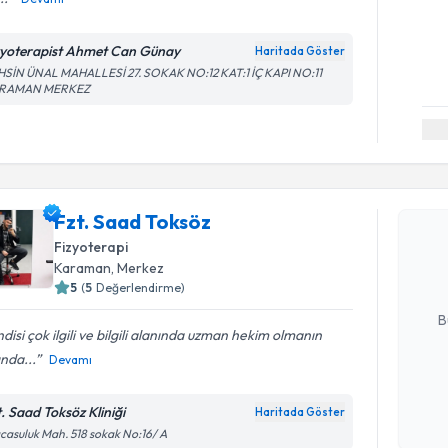
zyoterapist Ahmet Can Günay
Haritada Göster
HSİN ÜNAL MAHALLESİ 27. SOKAK NO:12 KAT:1 İÇ KAPI NO:11
RAMAN MERKEZ
Randevu T
Fzt. Saad
Fzt. Saad Toksöz
uzmandan ra
Fizyoterapi
posta ile bi
Karaman
, Merkez
5
(
5
Değerlendirme)
E-posta Ad
B
disi çok ilgili ve bilgili alanında uzman hekim olmanın
nda...
Devamı
Kişisel
okudum
t. Saad Toksöz Kliniği
Haritada Göster
işlenm
casuluk Mah. 518 sokak No:16/ A