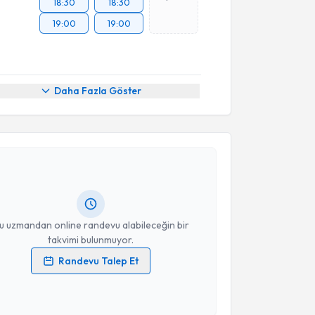
18:30
18:30
19:00
19:00
Daha Fazla Göster
akvimi Talebi
 Toksöz
için randevu takvimi talebi oluşturun. Size bu
ndevu almanız için bir takvim hazırlandığında e-
lgilendireceğiz.
resiniz
u uzmandan online randevu alabileceğin bir
takvimi bulunmuyor.
Randevu Talep Et
 verilerimin işlenmesine ilişkin
Aydınlatma Metni
'ni
 ve kişisel verilerimin belirtilen kapsamda
esini kabul ediyorum.