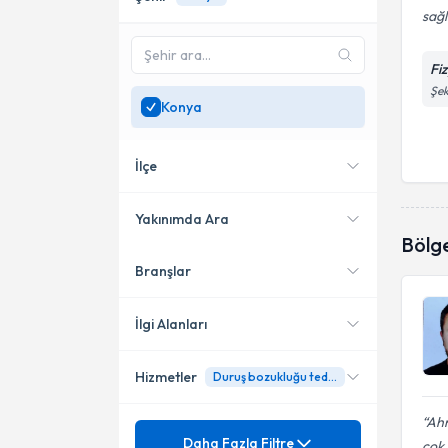
sağl
Fi
Şek
Konya
İlçe
Yakınımda Ara
Bölg
Branşlar
Konumuma yakın uzmanları
Selçuklu
göster
İlgi Alanları
Hizmetler
Duruş bozukluğu tedavisi
Fizyoterapi
Ahm
Mezuniyet
Ağrı
Daha Fazla Filtre
çok.