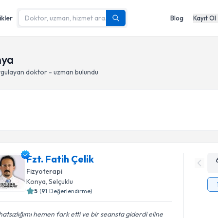
ikler
Blog
Kayıt Ol
nya
gulayan doktor - uzman bulundu
Fzt. Fatih Çelik
Fizyoterapi
Konya
, Selçuklu
5
(
91
Değerlendirme)
atsızlığımı hemen fark etti ve bir seansta giderdi eline