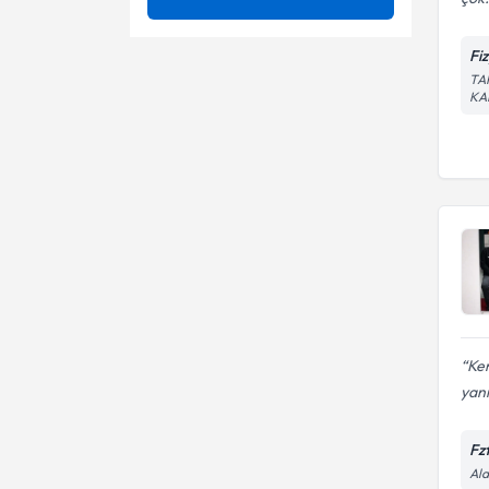
Ağrı Kontrolü
Ünvan
3 boyutlu skolyoz tedavisi
Fi
Ameliyatsız Bel Ağrısı Tedavisi
TA
3D Schroth Terapi
KA
Dokuz Eylül Üniversitesi
Ameliyatsız Bel Fıtığı Tedavisi
Ağrı
Fzt.
Ameliyatsız Boyun Düzleşmesi
Ameliyatsız bel fıtığı tedavisi
Tedavisi
Ameliyatsız Boyun Fıtığı
Ameliyatsız boyun fıtığı
Tedavisi
tedavisi
Ameliyatsız Boyun Kanal
Ataksi rehabilitasyonu
Darlığı Tedavisi
Ameliyatsız Boyun Kayması
Ayak Analizi
Tedavisi
Ameliyatsız Menisküs Yırtığı
Ayak Bileği Yaralanmaları
Ken
Tedavisi
yanı
Ameliyatsız Omuz Ağrısı
Bağ Yaralanmaları
Tedavisi
Fz
Bel Ağrıları
Ala