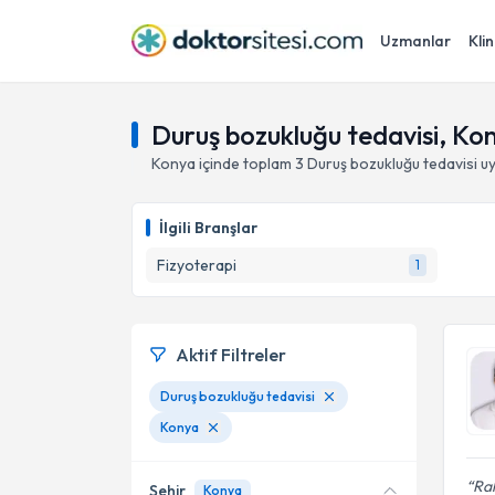
Uzmanlar
Klin
Duruş bozukluğu tedavisi, Ko
Konya
içinde toplam
3
Duruş bozukluğu tedavisi
uy
İlgili Branşlar
Fizyoterapi
1
Aktif Filtreler
Duruş bozukluğu tedavisi
Konya
Rah
Şehir
Konya