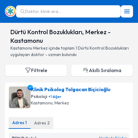
Doktor, klinik ara...
Dürtü Kontrol Bozuklukları, Merkez -
Kastamonu
Kastamonu
Merkez
içinde toplam
1
Dürtü Kontrol Bozuklukları
uygulayan doktor - uzman bulundu
Filtrele
Akıllı Sıralama
Klinik Psikolog Tolgacan Biçicioğlu
Psikoloji
+
1
diğer
Kastamonu
, Merkez
Adres
1
Adres
2