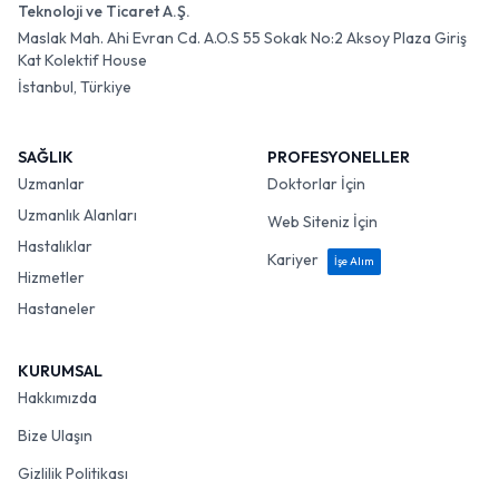
Teknoloji ve Ticaret A.Ş.
Maslak Mah. Ahi Evran Cd. A.O.S 55 Sokak No:2 Aksoy Plaza Giriş
Kat Kolektif House
İstanbul, Türkiye
SAĞLIK
PROFESYONELLER
Uzmanlar
Doktorlar İçin
Uzmanlık Alanları
Web Siteniz İçin
Hastalıklar
Kariyer
İşe Alım
Hizmetler
Hastaneler
KURUMSAL
Hakkımızda
Bize Ulaşın
Gizlilik Politikası