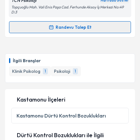
TCN Psikoloji
Haritada Göster
Topçuoğlu Mah. Vali Enis Paşa Cad. Ferhunde Aksoy İş Merkezi No:49
D:3
Randevu Talep Et
Randevu Takvimi Talebi
Klinik Psikolog Tolgacan Biçicioğlu
için randevu
takvimi talebi oluşturun. Size bu uzmandan randevu
İlgili Branşlar
almanız için bir takvim hazırlandığında e-posta ile
bilgilendireceğiz.
Klinik Psikolog
Psikoloji
1
1
E-posta Adresiniz
Kastamonu İlçeleri
Kişisel verilerimin işlenmesine ilişkin
Aydınlatma
Kastamonu
Dürtü Kontrol Bozuklukları
Metni
'ni okudum ve kişisel verilerimin belirtilen
kapsamda işlenmesini kabul ediyorum.
Dürtü Kontrol Bozuklukları ile İlgili