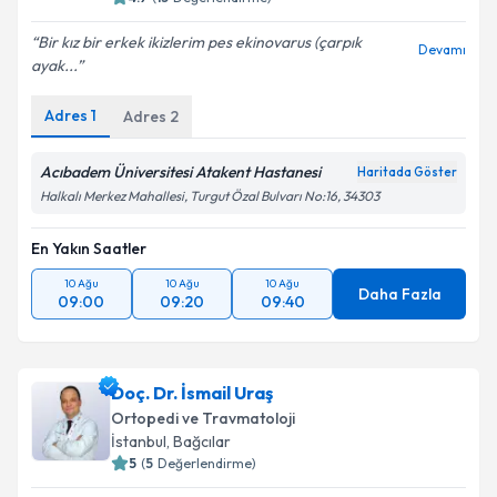
Bir kız bir erkek ikizlerim pes ekinovarus (çarpık
Devamı
ayak...
Adres
1
Adres
2
Acıbadem Üniversitesi Atakent Hastanesi
Haritada Göster
Halkalı Merkez Mahallesi, Turgut Özal Bulvarı No:16, 34303
En Yakın Saatler
10 Ağu
10 Ağu
10 Ağu
Daha Fazla
09:00
09:20
09:40
Doç. Dr. İsmail Uraş
Ortopedi ve Travmatoloji
İstanbul
, Bağcılar
5
(
5
Değerlendirme)