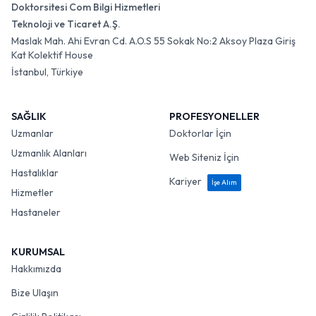
Doktorsitesi Com Bilgi Hizmetleri
Teknoloji ve Ticaret A.Ş.
Maslak Mah. Ahi Evran Cd. A.O.S 55 Sokak No:2 Aksoy Plaza Giriş
Kat Kolektif House
İstanbul, Türkiye
SAĞLIK
PROFESYONELLER
Uzmanlar
Doktorlar İçin
Uzmanlık Alanları
Web Siteniz İçin
Hastalıklar
Kariyer
İşe Alım
Hizmetler
Hastaneler
KURUMSAL
Hakkımızda
Bize Ulaşın