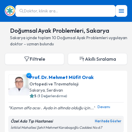
Doktor, klinik ara...
Doğumsal Ayak Problemleri, Sakarya
Sakarya
içinde toplam
10
Doğumsal Ayak Problemleri
uygulayan
doktor - uzman bulundu
Filtrele
Akıllı Sıralama
Prof. Dr. Mehmet Müfit Orak
Ortopedi ve Travmatoloji
Sakarya
, Serdivan
5
(
1
Değerlendirme)
Devamı
Kızımın alfa acısı . Ayda in altında olduğu için...
Özel Ada Tıp Hastanesi
Haritada Göster
İstiklal Mahallesi Şehit Mehmet Karabaşoğlu Caddesi No:67