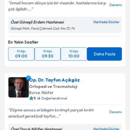
İsmail hocam dünya iyisi bir insandır. hastalarına karşı
Devamı
çok ilgilidir....
Özel Güneşli Erdem Hastanesi
Haritada Göster
Güneşli Mah. Fevzi Çakmak Cad. No:72-74
En Yakın Saatler
10 Ağu
10 Ağu
10 Ağu
Daha Fazla
09:00
09:30
10:00
Op. Dr. Tayfun Açıkgöz
Ortopedi ve Travmatoloji
Bursa
, Nilüfer
5
(
6
Değerlendirme)
Düşme sonucu el bilegim kırılmıştı parçalı kırıktı
Devamı
ameliyat gerekliydi tayfun...
Özel Doruk Nilüfer Hastanesi
Haritada Göster