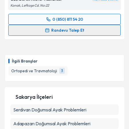
Konak, Lefkoşe Cd. No:22
0 (850) 811 54 20
Randevu Takvimi Talebi
Randevu Talep Et
Op. Dr. Tayfun Açıkgöz
için randevu takvimi talebi
oluşturun. Size bu uzmandan randevu almanız için bir
takvim hazırlandığında e-posta ile bilgilendireceğiz.
İlgili Branşlar
E-posta Adresiniz
Ortopedi ve Travmatoloji
3
Kişisel verilerimin işlenmesine ilişkin
Aydınlatma
Sakarya İlçeleri
Metni
'ni okudum ve kişisel verilerimin belirtilen
kapsamda işlenmesini kabul ediyorum.
Serdivan
Doğumsal Ayak Problemleri
Takvim Talebini Gönder
Adapazarı
Doğumsal Ayak Problemleri