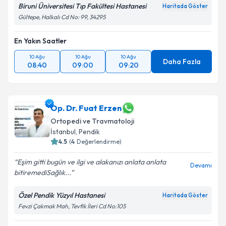
Biruni Üniversitesi Tıp Fakültesi Hastanesi
Haritada Göster
Gültepe, Halkalı Cd No: 99, 34295
Takvim Talebini Gönder
En Yakın Saatler
10 Ağu
10 Ağu
10 Ağu
Daha Fazla
08:40
09:00
09:20
Op. Dr. Fuat Erzen
Ortopedi ve Travmatoloji
İstanbul
, Pendik
4.5
(
4
Değerlendirme)
Eşim gitti bugün ve ilgi ve alakanızı anlata anlata
Devamı
bitiremediSağlık...
Özel Pendik Yüzyıl Hastanesi
Haritada Göster
Fevzi Çakmak Mah, Tevfik İleri Cd No:105