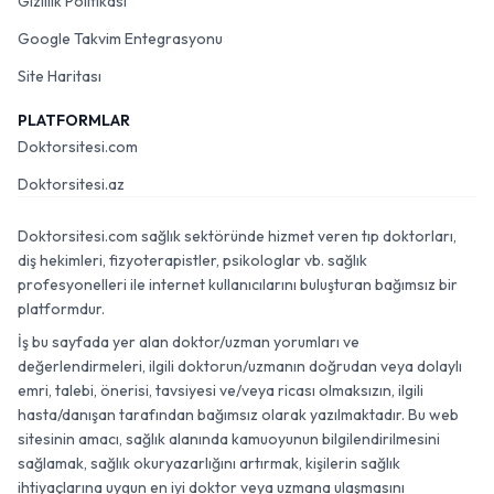
Gizlilik Politikası
Google Takvim Entegrasyonu
Site Haritası
PLATFORMLAR
Doktorsitesi.com
Doktorsitesi.az
Doktorsitesi.com sağlık sektöründe hizmet veren tıp doktorları,
diş hekimleri, fizyoterapistler, psikologlar vb. sağlık
profesyonelleri ile internet kullanıcılarını buluşturan bağımsız bir
platformdur.
İş bu sayfada yer alan doktor/uzman yorumları ve
değerlendirmeleri, ilgili doktorun/uzmanın doğrudan veya dolaylı
emri, talebi, önerisi, tavsiyesi ve/veya ricası olmaksızın, ilgili
hasta/danışan tarafından bağımsız olarak yazılmaktadır. Bu web
sitesinin amacı, sağlık alanında kamuoyunun bilgilendirilmesini
sağlamak, sağlık okuryazarlığını artırmak, kişilerin sağlık
ihtiyaçlarına uygun en iyi doktor veya uzmana ulaşmasını