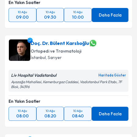
En Yakın Saatler
10 Ağu
10 Ağu
10 Ağu
Daha Fazla
09:00
09:30
10:00
Doç. Dr. Bülent Karslıoğlu
Ortopedi ve Travmatoloji
İstanbul
, Sarıyer
Liv Hospital Vadistanbul
Haritada Göster
Ayazağa Mahallesi, Kemerburgaz Caddesi, Vadistanbul Park Etabı, 7F
Blok, 34396
En Yakın Saatler
10 Ağu
10 Ağu
10 Ağu
Daha Fazla
08:00
08:20
08:40