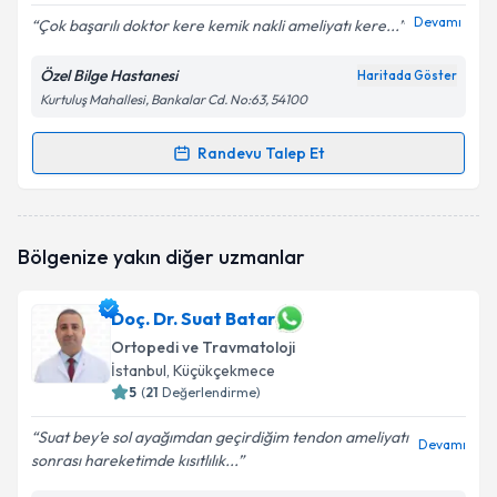
Devamı
Çok başarılı doktor kere kemik nakli ameliyatı kere...
Özel Bilge Hastanesi
Haritada Göster
Kurtuluş Mahallesi, Bankalar Cd. No:63, 54100
Kişisel verilerimin işlenmesine ilişkin
Aydınlatma
Metni
'ni okudum ve kişisel verilerimin belirtilen
kapsamda işlenmesini kabul ediyorum.
Randevu Talep Et
Randevu Takvimi Talebi
Takvim Talebini Gönder
Op. Dr. Ali Şen
için randevu takvimi talebi oluşturun.
Bölgenize yakın diğer uzmanlar
Size bu uzmandan randevu almanız için bir takvim
hazırlandığında e-posta ile bilgilendireceğiz.
Doç. Dr. Suat Batar
E-posta Adresiniz
Ortopedi ve Travmatoloji
İstanbul
, Küçükçekmece
5
(
21
Değerlendirme)
Kişisel verilerimin işlenmesine ilişkin
Aydınlatma
Suat bey’e sol ayağımdan geçirdiğim tendon ameliyatı
Devamı
Metni
'ni okudum ve kişisel verilerimin belirtilen
sonrası hareketimde kısıtlılık...
kapsamda işlenmesini kabul ediyorum.