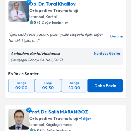
Op. Dr. Tural Khalilov
Ortopedi ve Travmatoloji
İstanbul
, Kartal
5
(
6
Değerlendirme)
İşini ciddiyetle yapan, güler yüzlü oluşuyla ilgili, diğer
Devamı
tanıdık kişilere...
Acıbadem Kartal Hastanesi
Haritada Göster
Çavuşoğlu, Sanayi Cd. No:1, 34873
En Yakın Saatler
10 Ağu
10 Ağu
10 Ağu
Daha Fazla
09:00
09:30
10:00
Prof. Dr. Salih MARANGOZ
Ortopedi ve Travmatoloji
+
1
diğer
İstanbul
, Küçükçekmece
4.9
(
15
Değerlendirme)