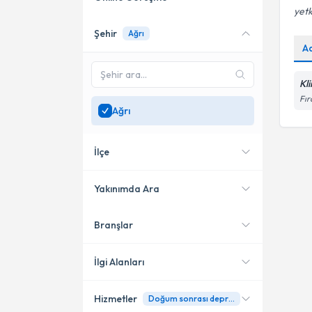
yetk
Şehir
Ağrı
Online danışmanlık sunan
A
uzmanları göster
Sadece
Ağrı
bölgesinde
Kl
uzman ara
Fır
Ağrı
İlçe
Yakınımda Ara
Branşlar
Konumuma yakın uzmanları
Merkez
göster
İlgi Alanları
Hizmetler
Doğum sonrası depresyon
Klinik Psikolog