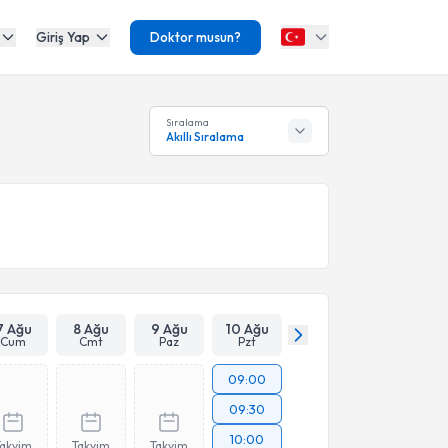
Giriş Yap
Doktor musun?
Sıralama
Akıllı Sıralama
7 Ağu
8 Ağu
9 Ağu
10 Ağu
Cum
Cmt
Paz
Pzt
09:00
09:30
10:00
Takvim
Takvim
Takvim