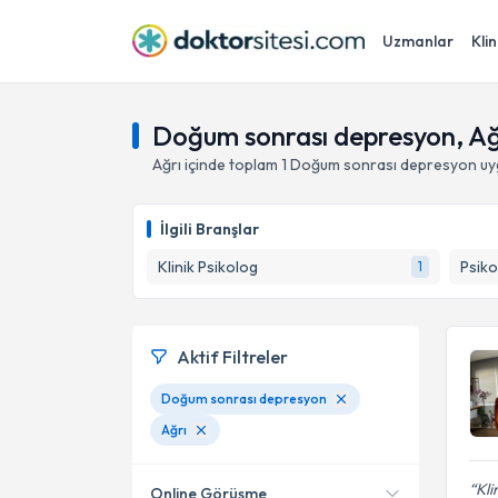
Uzmanlar
Klin
Doğum sonrası depresyon, Ağ
Ağrı
içinde toplam
1
Doğum sonrası depresyon
uy
İlgili Branşlar
Klinik Psikolog
Psiko
1
Aktif Filtreler
Doğum sonrası depresyon
Ağrı
Kli
Online Görüşme