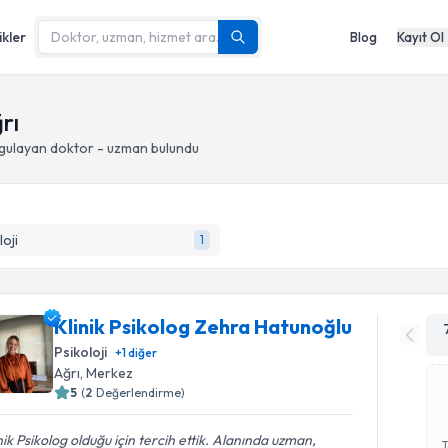
ikler
Blog
Kayıt Ol
rı
gulayan doktor - uzman bulundu
loji
1
Klinik Psikolog Zehra Hatunoğlu
Psikoloji
+
1
diğer
Ağrı
, Merkez
5
(
2
Değerlendirme)
nik Psikolog olduğu için tercih ettik. Alanında uzman,