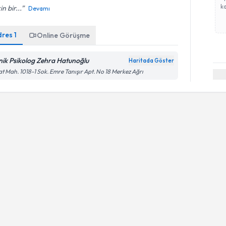
ka
in bir...
Devamı
dres
1
Online Görüşme
inik Psikolog Zehra Hatunoğlu
Haritada Göster
at Mah. 1018-1 Sok. Emre Tanışır Apt. No 18 Merkez Ağrı