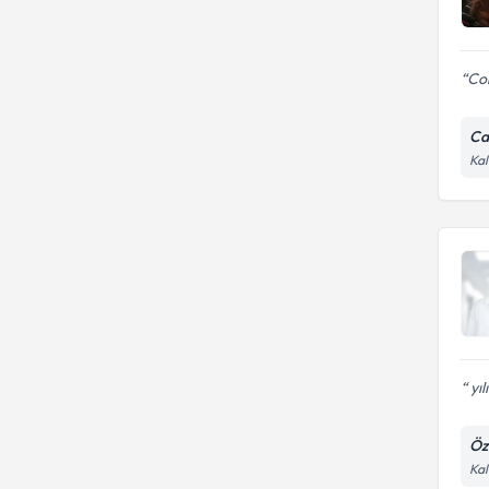
Co
Ca
Kal
yıl
Öz
Kal