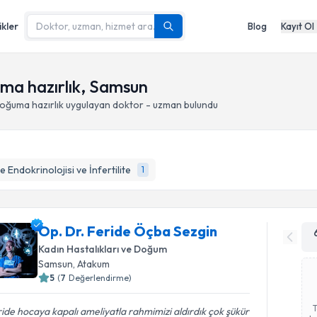
ikler
Blog
Kayıt Ol
ma hazırlık, Samsun
oğuma hazırlık
uygulayan doktor - uzman bulundu
 Endokrinolojisi ve İnfertilite
1
Op. Dr. Feride Öçba Sezgin
Kadın Hastalıkları ve Doğum
Samsun
, Atakum
5
(
7
Değerlendirme)
ide hocaya kapalı ameliyatla rahmimizi aldırdık çok şükür