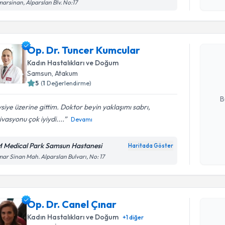
işlenm
arsinan, Alparslan Blv. No:17
Randevu T
Op. Dr. T
Op. Dr. Tuncer Kumcular
Size bu uzm
Kadın Hastalıkları ve Doğum
hazırlandığ
Samsun
, Atakum
5
(
1
Değerlendirme)
E-posta Ad
B
siye üzerine gittim. Doktor beyin yaklaşımı sabrı,
vasyonu çok iyiydi....
Devamı
Kişisel
okudum
 Medical Park Samsun Hastanesi
Haritada Göster
işlenm
ar Sinan Mah. Alparslan Bulvarı, No: 17
Randevu T
Op. Dr. C
Op. Dr. Canel Çınar
bu uzmandan
posta ile bi
Kadın Hastalıkları ve Doğum
+
1
diğer