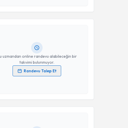
esini kabul ediyorum.
akvimi Talebi
Takvim Talebini Gönder
uncer Kumcular
için randevu takvimi talebi oluşturun.
andan randevu almanız için bir takvim
ında e-posta ile bilgilendireceğiz.
resiniz
u uzmandan online randevu alabileceğin bir
takvimi bulunmuyor.
Randevu Talep Et
 verilerimin işlenmesine ilişkin
Aydınlatma Metni
'ni
 ve kişisel verilerimin belirtilen kapsamda
esini kabul ediyorum.
akvimi Talebi
Takvim Talebini Gönder
anel Çınar
için randevu takvimi talebi oluşturun. Size
 randevu almanız için bir takvim hazırlandığında e-
lgilendireceğiz.