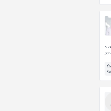
Erk
gün
Öz
Kal