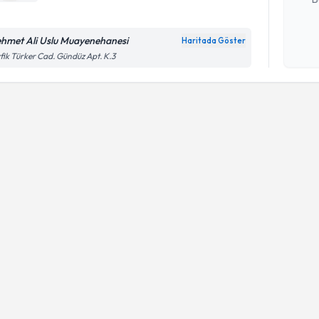
hmet Ali Uslu Muayenehanesi
Haritada Göster
Kişisel
fik Türker Cad. Gündüz Apt. K.3
okudum
işlenm