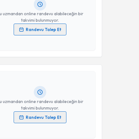
resiniz
u uzmandan online randevu alabileceğin bir
takvimi bulunmuyor.
Randevu Talep Et
 verilerimin işlenmesine ilişkin
Aydınlatma Metni
'ni
 ve kişisel verilerimin belirtilen kapsamda
akvimi Talebi
esini kabul ediyorum.
Takvim Talebini Gönder
lil İbrahim Dinler
için randevu takvimi talebi
Size bu uzmandan randevu almanız için bir takvim
ında e-posta ile bilgilendireceğiz.
resiniz
u uzmandan online randevu alabileceğin bir
takvimi bulunmuyor.
Randevu Talep Et
 verilerimin işlenmesine ilişkin
Aydınlatma Metni
'ni
 ve kişisel verilerimin belirtilen kapsamda
esini kabul ediyorum.