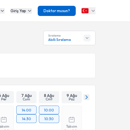
Giriş Yap
Doktor musun?
Sıralama
Akıllı Sıralama
6 Ağu
7 Ağu
8 Ağu
9 Ağu
Per
Cum
Cmt
Paz
14:00
10:00
14:30
10:30
Takvim
Takvim