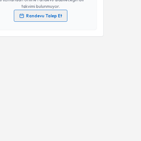
takvimi bulunmuyor.
Randevu Talep Et
 verilerimin işlenmesine ilişkin
Aydınlatma Metni
'ni
 ve kişisel verilerimin belirtilen kapsamda
esini kabul ediyorum.
Takvim Talebini Gönder