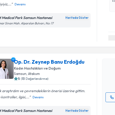
ka
yiyiz,...
Devamı
 Medical Park Samsun Hastanesi
Haritada Göster
ar Sinan Mah. Alparslan Bulvarı, No: 17
Randevu T
Op. Dr. Z
Op. Dr. Zeynep Banu Erdoğdu
oluşturun. 
Kadın Hastalıkları ve Doğum
hazırlandığ
Samsun
, Atakum
5
(
13
Değerlendirme)
E-posta Ad
 araştırdım ve çevremdekilerin önerisi üzerine gittim.
kontroller, ilgisi,...
Devamı
Kişisel
okudum
 Medical Park Samsun Hastanesi
Haritada Göster