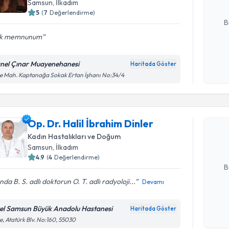
Samsun
, İlkadım
E-posta Ad
5
(
7
Değerlendirme)
B
k memnunum
Kişisel
nel Çınar Muayenehanesi
Haritada Göster
okudum
e Mah. Kaptanağa Sokak Ertan İşhanı No:34/4
Randevu T
işlenm
Op. Dr. Ha
Op. Dr. Halil İbrahim Dinler
oluşturun. 
hazırlandığ
Kadın Hastalıkları ve Doğum
Samsun
, İlkadım
E-posta Ad
4.9
(
4
Değerlendirme)
B
ında B. S. adlı doktorun O. T. adlı radyoloji...
Devamı
Kişisel
el Samsun Büyük Anadolu Hastanesi
Haritada Göster
okudum
e, Atatürk Blv. No:160, 55030
işlenm