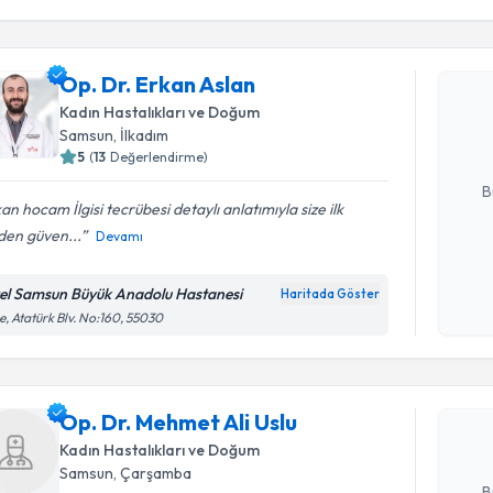
Randevu T
Op. Dr. E
Op. Dr. Erkan Aslan
bu uzmandan
Kadın Hastalıkları ve Doğum
posta ile bi
Samsun
, İlkadım
5
(
13
Değerlendirme)
E-posta Ad
B
an hocam İlgisi tecrübesi detaylı anlatımıyla size ilk
den güven...
Devamı
Kişisel
okudum
el Samsun Büyük Anadolu Hastanesi
Haritada Göster
Randevu T
işlenm
e, Atatürk Blv. No:160, 55030
Op. Dr. Me
Size bu uzm
Op. Dr. Mehmet Ali Uslu
hazırlandığ
Kadın Hastalıkları ve Doğum
E-posta Ad
Samsun
, Çarşamba
B