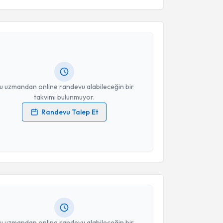
akvimi Talebi
Takvim Talebini Gönder
rkan Aslan
için randevu takvimi talebi oluşturun. Size
 randevu almanız için bir takvim hazırlandığında e-
lgilendireceğiz.
resiniz
u uzmandan online randevu alabileceğin bir
takvimi bulunmuyor.
Randevu Talep Et
 verilerimin işlenmesine ilişkin
Aydınlatma Metni
'ni
 ve kişisel verilerimin belirtilen kapsamda
akvimi Talebi
esini kabul ediyorum.
hmet Ali Uslu
için randevu takvimi talebi oluşturun.
Takvim Talebini Gönder
andan randevu almanız için bir takvim
ında e-posta ile bilgilendireceğiz.
resiniz
u uzmandan online randevu alabileceğin bir