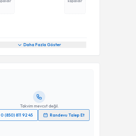
palıdır
kapalıdır
Daha Fazla Göster
akvimi Talebi
eynep Banu Erdoğdu
için randevu takvimi talebi
Size bu uzmandan randevu almanız için bir takvim
ında e-posta ile bilgilendireceğiz.
resiniz
Takvim mevcut değil.
0 (850) 811 92 45
Randevu Talep Et
 verilerimin işlenmesine ilişkin
Aydınlatma Metni
'ni
 ve kişisel verilerimin belirtilen kapsamda