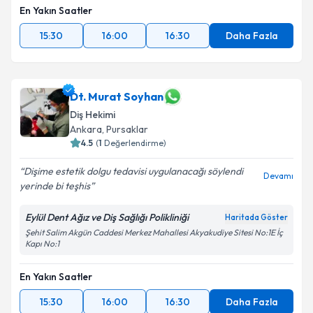
En Yakın Saatler
15:30
16:00
16:30
Daha Fazla
Dt. Murat Soyhan
Diş Hekimi
Ankara
, Pursaklar
4.5
(
1
Değerlendirme)
Dişime estetik dolgu tedavisi uygulanacağı söylendi
Devamı
yerinde bi teşhis
Eylül Dent Ağız ve Diş Sağlığı Polikliniği
Haritada Göster
Şehit Salim Akgün Caddesi Merkez Mahallesi Akyakudiye Sitesi No:1E İç
Kapı No:1
En Yakın Saatler
15:30
16:00
16:30
Daha Fazla