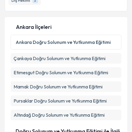
Diş Hekimi
2
E-posta Adresiniz
Ankara İlçeleri
Kişisel verilerimin işlenmesine ilişkin
Aydınlatma
Metni
'ni okudum ve kişisel verilerimin belirtilen
Ankara
Doğru Solunum ve Yutkunma Eğitimi
kapsamda işlenmesini kabul ediyorum.
Çankaya
Doğru Solunum ve Yutkunma Eğitimi
Takvim Talebini Gönder
Etimesgut
Doğru Solunum ve Yutkunma Eğitimi
Mamak
Doğru Solunum ve Yutkunma Eğitimi
Pursaklar
Doğru Solunum ve Yutkunma Eğitimi
Altındağ
Doğru Solunum ve Yutkunma Eğitimi
Doğru Solunum ve Yutkunma Eğitimi ile İlgili