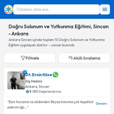
Doktor, klinik ara...
Doğru Solunum ve Yutkunma Eğitimi, Sincan
- Ankara
Ankara
Sincan
içinde toplam
10
Doğru Solunum ve Yutkunma
Eğitimi
uygulayan doktor - uzman bulundu
Filtrele
Akıllı Sıralama
Dt. Ersin Köse
Diş Hekimi
Ankara
, Sincan
5
(
101
Değerlendirme)
Esin hocama ve ekibinden Beyza hanıma çok teşekkür
Devamı
ederim ilgi...