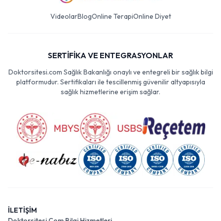
Videolar
Blog
Online Terapi
Online Diyet
SERTİFİKA VE ENTEGRASYONLAR
Doktorsitesi.com Sağlık Bakanlığı onaylı ve entegreli bir sağlık bilgi
platformudur. Sertifikaları ile tescillenmiş güvenilir altyapısıyla
sağlık hizmetlerine erişim sağlar.
İLETİŞİM
Doktorsitesi Com Bilgi Hizmetleri