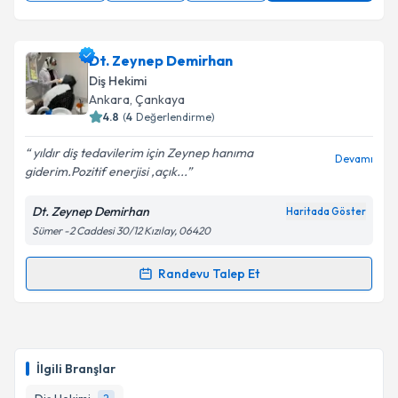
Dt. Zeynep Demirhan
Diş Hekimi
Ankara
, Çankaya
4.8
(
4
Değerlendirme)
yıldır diş tedavilerim için Zeynep hanıma
Devamı
giderim.Pozitif enerjisi ,açık...
Dt. Zeynep Demirhan
Haritada Göster
Sümer -2 Caddesi 30/12 Kızılay, 06420
Randevu Talep Et
Randevu Takvimi Talebi
Dt. Zeynep Demirhan
için randevu takvimi talebi
oluşturun. Size bu uzmandan randevu almanız için bir
İlgili Branşlar
takvim hazırlandığında e-posta ile bilgilendireceğiz.