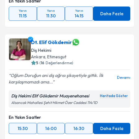
En Yakın Saatler
Yarın
Yarın
Yarın
Daha Fazla
11:15
11:30
14:15
Dt. Elif Gökdemir
Diş Hekimi
Ankara
, Etimesgut
5
(
16
Değerlendirme)
Oğlum Doruğun ani diş ağrısı şikayetiyle gittik. İlk
Devamı
karşılaşmamızdı ama...
Diş Hekimi Elif Gökdemir Muayenehanesi
Haritada Göster
Alsancak Mahallesi Şehit Hikmet Özer Caddesi 114/1D
En Yakın Saatler
15:30
16:00
16:30
Daha Fazla