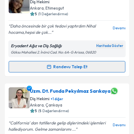
Diş Hekimi
Ankara
, Etimesgut
5
(
1
Değerlendirme)
Daha öncesinde bir çok tedavi yaptırdım Nihal
Devamı
hocama,hepsi de çok...
Eryadent Ağız ve Diş Sağlığı
Haritada Göster
Göksu Mahallesi 2. İnönü Cad. No: 6A-G Arissa, 06820
Randevu Talep Et
Randevu Takvimi Talebi
Dt. Nihal Kuyumcu
için randevu takvimi talebi
Uzm. Dt. Funda Pekyılmaz Sarıkaya
oluşturun. Size bu uzmandan randevu almanız için bir
Diş Hekimi
+
1
diğer
takvim hazırlandığında e-posta ile bilgilendireceğiz.
Ankara
, Çankaya
5
(
5
Değerlendirme)
E-posta Adresiniz
California' dan tatillerde gelip dişlerimdeki işlemleri
Devamı
hallediyorum. Gelme zamanlarımı ...