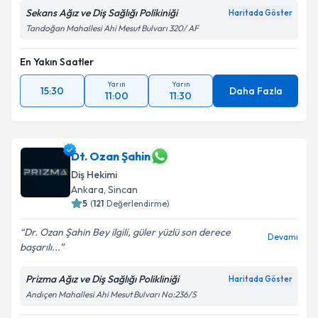
Sekans Ağız ve Diş Sağlığı Polikiniği
Haritada Göster
Tandoğan Mahallesi Ahi Mesut Bulvarı 320/ AF
En Yakın Saatler
Yarın
Yarın
15:30
Daha Fazla
11:00
11:30
Dt. Ozan Şahin
Diş Hekimi
Ankara
, Sincan
5
(
121
Değerlendirme)
Dr. Ozan Şahin Bey ilgili, güler yüzlü son derece
Devamı
başarılı...
Prizma Ağız ve Diş Sağlığı Polikliniği
Haritada Göster
Andıçen Mahallesi Ahi Mesut Bulvarı No:236/S