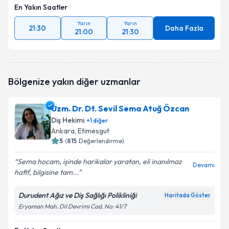
En Yakın Saatler
Yarın
Yarın
21:30
Daha Fazla
21:00
21:30
Bölgenize yakın diğer uzmanlar
Uzm. Dr. Dt. Sevil Sema Atuğ Özcan
Diş Hekimi
+
1
diğer
Ankara
, Etimesgut
5
(
815
Değerlendirme)
Sema hocam, işinde harikalar yaratan, eli inanılmaz
Devamı
hafif, bilgisine tam...
Durudent Ağız ve Diş Sağlığı Polikliniği
Haritada Göster
Eryaman Mah. Dil Devrimi Cad. No: 41/7