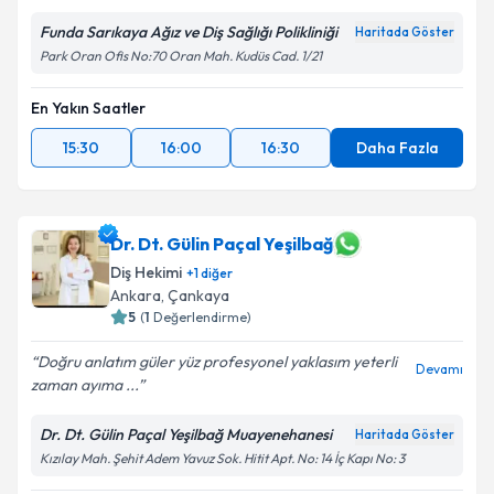
Funda Sarıkaya Ağız ve Diş Sağlığı Polikliniği
Kişisel verilerimin işlenmesine ilişkin
Aydınlatma
Haritada Göster
Metni
'ni okudum ve kişisel verilerimin belirtilen
Park Oran Ofis No:70 Oran Mah. Kudüs Cad. 1/21
kapsamda işlenmesini kabul ediyorum.
En Yakın Saatler
Takvim Talebini Gönder
15:30
16:00
16:30
Daha Fazla
Dr. Dt. Gülin Paçal Yeşilbağ
Diş Hekimi
+
1
diğer
Ankara
, Çankaya
5
(
1
Değerlendirme)
Doğru anlatım güler yüz profesyonel yaklasım yeterli
Devamı
zaman ayıma ...
Dr. Dt. Gülin Paçal Yeşilbağ Muayenehanesi
Haritada Göster
Kızılay Mah. Şehit Adem Yavuz Sok. Hitit Apt. No: 14 İç Kapı No: 3