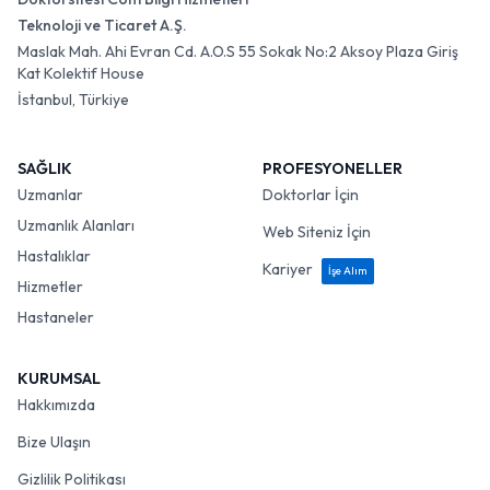
Teknoloji ve Ticaret A.Ş.
Maslak Mah. Ahi Evran Cd. A.O.S 55 Sokak No:2 Aksoy Plaza Giriş
Kat Kolektif House
İstanbul, Türkiye
SAĞLIK
PROFESYONELLER
Uzmanlar
Doktorlar İçin
Uzmanlık Alanları
Web Siteniz İçin
Hastalıklar
Kariyer
İşe Alım
Hizmetler
Hastaneler
KURUMSAL
Hakkımızda
Bize Ulaşın
Gizlilik Politikası