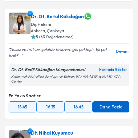
Dr. Dt. Betül Kökdoğan
Diş Hekimi
Ankara
, Çankaya
5
(
63
Değerlendirme)
Acısız ve hızlı bir şekilde tedavim gerçekleşti. Eli çok
Devamı
hafif...
Dr. Dt. Betül Kökdoğan Muayenehanesi
Haritada Göster
Kızılırmak Mahallesi dumlupınar Bulvarı 9A/ 414 A2 Giriş Kat:10 YDA
Center
En Yakın Saatler
15:45
16:15
16:45
Daha Fazla
Dt. Nihal Kuyumcu