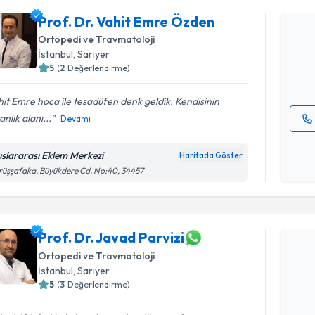
Prof. Dr.
Prof. Dr. Vahit Emre Özden
oluşturun. 
Ortopedi ve Travmatoloji
hazırlandığ
İstanbul
, Sarıyer
5
(
2
Değerlendirme)
E-posta Ad
it Emre hoca ile tesadüfen denk geldik. Kendisinin
nlık alanı...
Devamı
Kişisel
okudum
uslararası Eklem Merkezi
Haritada Göster
işlenm
üşşafaka, Büyükdere Cd. No:40, 34457
Randevu T
Prof. Dr. Javad Parvizi
Prof. Dr. 
Ortopedi ve Travmatoloji
Size bu uzm
İstanbul
, Sarıyer
hazırlandığ
5
(
3
Değerlendirme)
E-posta Ad