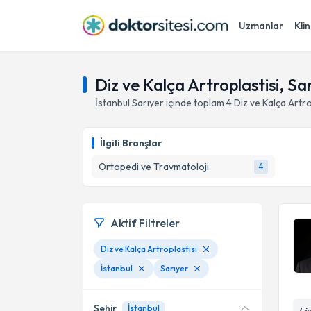
Uzmanlar
Klin
Diz ve Kalça Artroplastisi, Sar
İstanbul
Sarıyer
içinde toplam
4
Diz ve Kalça Artro
İlgili Branşlar
Ortopedi ve Travmatoloji
4
Aktif Filtreler
Diz ve Kalça Artroplastisi
İstanbul
Sarıyer
Şehir
İstanbul