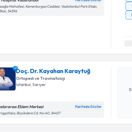
v Hospital Vadistanbul
Haritada Göster
zağa Mahallesi, Kemerburgaz Caddesi, Vadistanbul Park Etabı,
Blok, 34396
Randevu T
Doç. Dr. 
oluşturun. 
Doç. Dr. Kayahan Karaytuğ
hazırlandığ
Ortopedi ve Travmatoloji
E-posta Ad
İstanbul
, Sarıyer
B
uslararası Eklem Merkezi
Haritada Göster
Kişisel
üşşafaka, Büyükdere Cd. No:40, 34457
okudum
Randevu T
işlenm