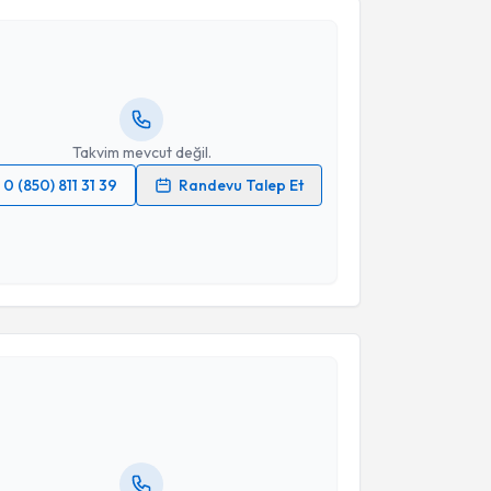
 Vahit Emre Özden
için randevu takvimi talebi
Takvim Talebini Gönder
Size bu uzmandan randevu almanız için bir takvim
ında e-posta ile bilgilendireceğiz.
resiniz
Takvim mevcut değil.
0 (850) 811 31 39
Randevu Talep Et
 verilerimin işlenmesine ilişkin
Aydınlatma Metni
'ni
 ve kişisel verilerimin belirtilen kapsamda
esini kabul ediyorum.
akvimi Talebi
Takvim Talebini Gönder
Javad Parvizi
için randevu takvimi talebi oluşturun.
andan randevu almanız için bir takvim
ında e-posta ile bilgilendireceğiz.
resiniz