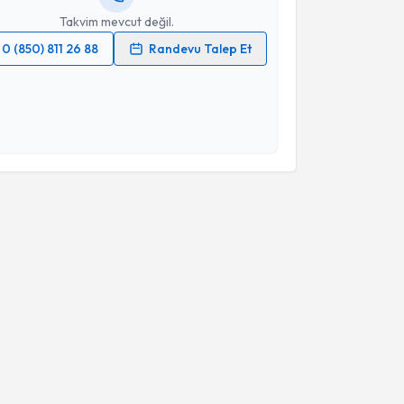
Takvim mevcut değil.
0 (850) 811 26 88
Randevu Talep Et
 verilerimin işlenmesine ilişkin
Aydınlatma Metni
'ni
 ve kişisel verilerimin belirtilen kapsamda
esini kabul ediyorum.
Takvim Talebini Gönder