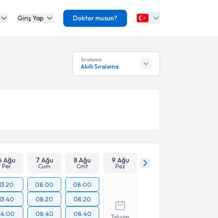
Giriş Yap
Doktor musun?
Sıralama
Akıllı Sıralama
6 Ağu
7 Ağu
8 Ağu
9 Ağu
Per
Cum
Cmt
Paz
13:20
08:00
08:00
13:40
08:20
08:20
14:00
08:40
08:40
Takvim