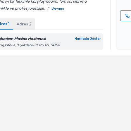
a iyi bir hekimle karşılaşmadım, tüm sorularıma
nlikle ve profesyonellikle...
Devamı
dres
1
Adres
2
Kişisel
okudum
işlenm
ıbadem Maslak Hastanesi
Haritada Göster
üşşafaka, Büyükdere Cd. No:40, 34398