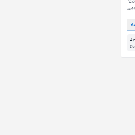
Dah
saki
A
Ac
Dar