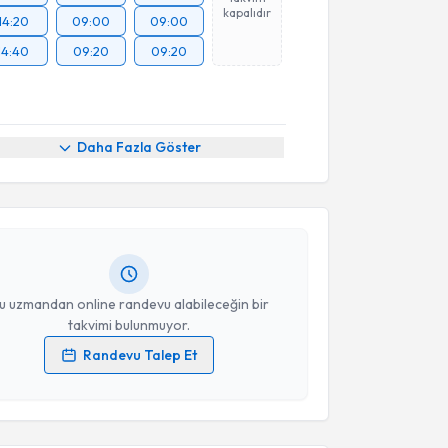
kapalıdır
14:20
09:00
09:00
14:40
09:20
09:20
akvimi Talebi
Daha Fazla Göster
Kayahan Karaytuğ
için randevu takvimi talebi
Size bu uzmandan randevu almanız için bir takvim
ında e-posta ile bilgilendireceğiz.
resiniz
u uzmandan online randevu alabileceğin bir
takvimi bulunmuyor.
Randevu Talep Et
 verilerimin işlenmesine ilişkin
Aydınlatma Metni
'ni
 ve kişisel verilerimin belirtilen kapsamda
akvimi Talebi
esini kabul ediyorum.