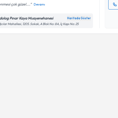
lenmesi çok güzel....
Devamı
Kişisel
okudum
dolog Pınar Kaya Muayenehanesi
Haritada Göster
işlenm
cılar Mahallesi, 1205. Sokak, A Blok No: 8A, İç Kapı No: 25