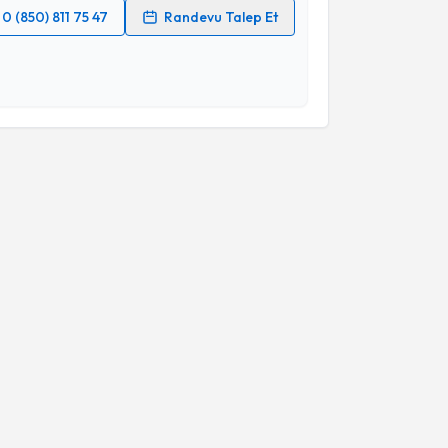
0 (850) 811 75 47
Randevu Talep Et
 verilerimin işlenmesine ilişkin
Aydınlatma Metni
'ni
 ve kişisel verilerimin belirtilen kapsamda
esini kabul ediyorum.
Takvim Talebini Gönder