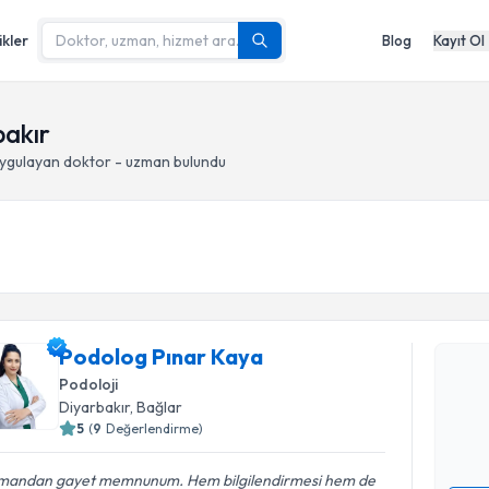
ikler
Blog
Kayıt Ol
bakır
ygulayan doktor - uzman bulundu
Randevu T
Podolog P
Podolog Pınar Kaya
bu uzmandan
Podoloji
posta ile bi
Diyarbakır
, Bağlar
5
(
9
Değerlendirme)
E-posta Ad
mandan gayet memnunum. Hem bilgilendirmesi hem de