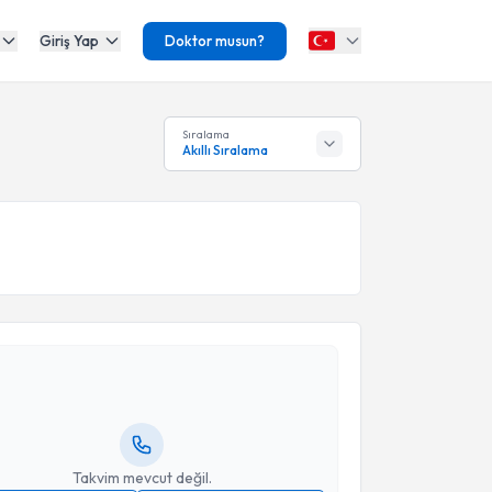
Giriş Yap
Doktor musun?
Sıralama
Akıllı Sıralama
akvimi Talebi
ınar Kaya
için randevu takvimi talebi oluşturun. Size
 randevu almanız için bir takvim hazırlandığında e-
lgilendireceğiz.
resiniz
Takvim mevcut değil.