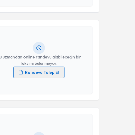
esini kabul ediyorum.
akvimi Talebi
Takvim Talebini Gönder
Hüseyin Sinan
için randevu takvimi talebi oluşturun.
andan randevu almanız için bir takvim
ında e-posta ile bilgilendireceğiz.
resiniz
u uzmandan online randevu alabileceğin bir
takvimi bulunmuyor.
Randevu Talep Et
 verilerimin işlenmesine ilişkin
Aydınlatma Metni
'ni
 ve kişisel verilerimin belirtilen kapsamda
esini kabul ediyorum.
akvimi Talebi
Takvim Talebini Gönder
 Ömer Günal
için randevu takvimi talebi oluşturun.
andan randevu almanız için bir takvim
ında e-posta ile bilgilendireceğiz.