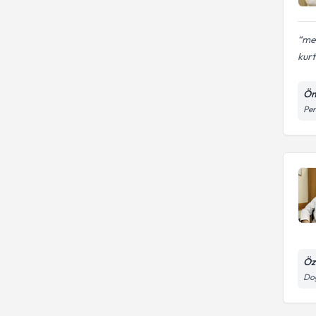
mes
kurt
Öm
Pen
Öz
Doğ