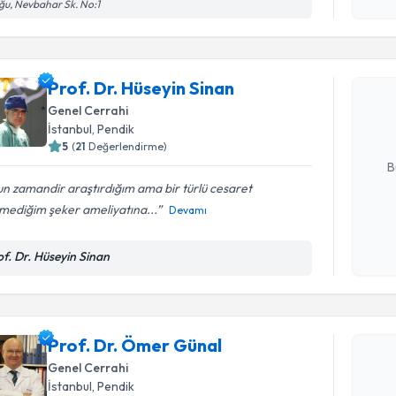
işlenm
u, Nevbahar Sk. No:1
Randevu T
Prof. Dr. 
Prof. Dr. Hüseyin Sinan
Size bu uzm
hazırlandığ
Genel Cerrahi
İstanbul
, Pendik
E-posta Ad
5
(
21
Değerlendirme)
B
n zamandir araştırdığım ama bir türlü cesaret
mediğim şeker ameliyatına...
Devamı
Kişisel
okudum
of. Dr. Hüseyin Sinan
işlenm
Randevu T
Prof. Dr.
Prof. Dr. Ömer Günal
Size bu uzm
Genel Cerrahi
hazırlandığ
İstanbul
, Pendik