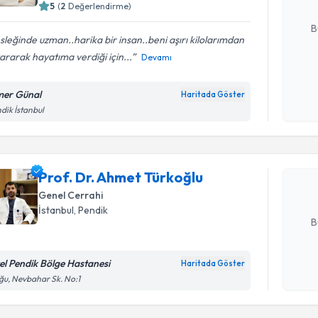
5
(
2
Değerlendirme)
E-posta Ad
B
leğinde uzman..harika bir insan..beni aşırı kilolarımdan
ararak hayatıma verdiği için...
Devamı
Kişisel
okudum
er Günal
Haritada Göster
Randevu T
işlenm
dik İstanbul
Prof. Dr.
Size bu uzm
Prof. Dr. Ahmet Türkoğlu
hazırlandığ
Genel Cerrahi
E-posta Ad
İstanbul
, Pendik
B
el Pendik Bölge Hastanesi
Haritada Göster
Kişisel
u, Nevbahar Sk. No:1
okudum
işlenm