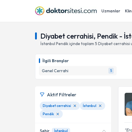
Uzmanlar
Klin
Diyabet cerrahisi, Pendik - İs
İstanbul
Pendik
içinde toplam
5
Diyabet cerrahisi
u
İlgili Branşlar
Genel Cerrahi
5
Aktif Filtreler
Diyabet cerrahisi
İstanbul
Pendik
Erd
Şehir
İstanbul