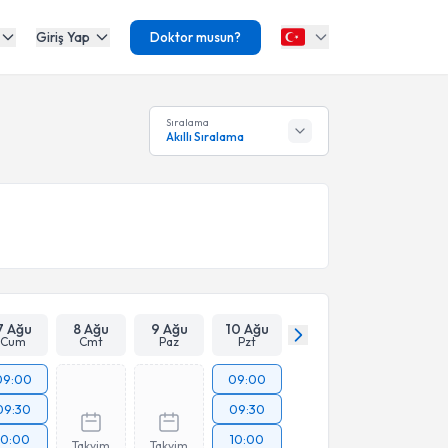
Giriş Yap
Doktor musun?
Sıralama
Akıllı Sıralama
7 Ağu
8 Ağu
9 Ağu
10 Ağu
Cum
Cmt
Paz
Pzt
09:00
09:00
09:30
09:30
10:00
10:00
Takvim
Takvim