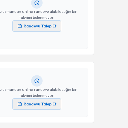
resiniz
u uzmandan online randevu alabileceğin bir
takvimi bulunmuyor.
Randevu Talep Et
 verilerimin işlenmesine ilişkin
Aydınlatma Metni
'ni
 ve kişisel verilerimin belirtilen kapsamda
akvimi Talebi
esini kabul ediyorum.
 Ahmet Türkoğlu
için randevu takvimi talebi oluşturun.
Takvim Talebini Gönder
andan randevu almanız için bir takvim
ında e-posta ile bilgilendireceğiz.
resiniz
u uzmandan online randevu alabileceğin bir
takvimi bulunmuyor.
Randevu Talep Et
 verilerimin işlenmesine ilişkin
Aydınlatma Metni
'ni
 ve kişisel verilerimin belirtilen kapsamda
esini kabul ediyorum.