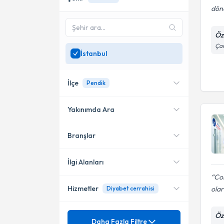
dön
Öz
Çam
İstanbul
İlçe
Pendik
Yakınımda Ara
Branşlar
Konumuma yakın uzmanları
Ataşehir
göster
Şişli
İlgi Alanları
Cok
Pendik
Hizmetler
olar
Diyabet cerrahisi
Genel Cerrahi
Üsküdar
Mezuniyet
Öz
Metabolik Cerrahi
Daha Fazla Filtre
Kadıköy