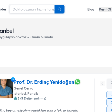
ikler
Blog
Kayıt Ol
tanbul
ygulayan doktor - uzman bulundu
Prof. Dr. Erdinç Yenidoğan
Genel Cerrahi
İstanbul
, Pendik
5
(
5
Değerlendirme)
inç bey ameliyatımı yaptıktan sonra tekrar hayata