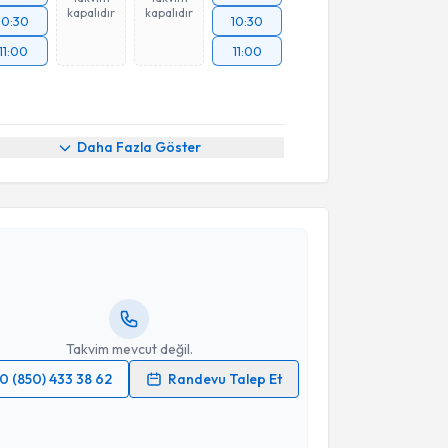
kapalıdır
kapalıdır
10:30
10:30
11:00
11:00
Daha Fazla Göster
akvimi Talebi
Tuğrul Tansuğ
için randevu takvimi talebi oluşturun.
andan randevu almanız için bir takvim
ında e-posta ile bilgilendireceğiz.
resiniz
Takvim mevcut değil.
0 (850) 433 38 62
Randevu Talep Et
 verilerimin işlenmesine ilişkin
Aydınlatma Metni
'ni
 ve kişisel verilerimin belirtilen kapsamda