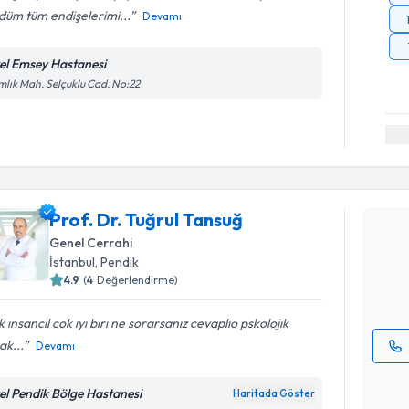
düm tüm endişelerimi...
Devamı
el Emsey Hastanesi
lık Mah. Selçuklu Cad. No:22
Randevu T
Prof. Dr. 
Prof. Dr. Tuğrul Tansuğ
Size bu uzm
Genel Cerrahi
hazırlandığ
İstanbul
, Pendik
4.9
(
4
Değerlendirme)
E-posta Ad
 ınsancıl cok ıyı bırı ne sorarsanız cevaplıo pskolojık
ak...
Devamı
Kişisel
okudum
el Pendik Bölge Hastanesi
Haritada Göster