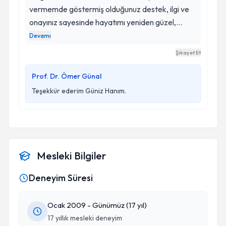
vermemde göstermiş olduğunuz destek, ilgi ve
onayınız sayesinde hayatımı yeniden güzel,
neşeli, kendine güvenen, güçlü ve 3 oğluma da
Devamı
yetecek enerjide olmamı sağladınız. 10 yaş
Şikayet Et
gençleştim. Hayatıma attığınız dokunuş için
minnettarım. Sağlıklı başarılı sonuçlarla nicelerine
Prof. Dr. Ömer Günal
ilham kaynağı, örnek insan yaptınız beni...
Teşekkür ederim Güniz Hanım.
Elleriniz dert, yüreğiniz sert görmesin... Hastane
ve ekibinize sonsuz teşekkürlerimle...
Mesleki Bilgiler
Deneyim Süresi
Ocak 2009 - Günümüz (17 yıl)
17 yıllık mesleki deneyim