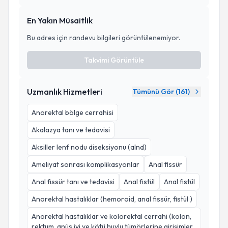
En Yakın Müsaitlik
Bu adres için randevu bilgileri görüntülenemiyor.
Takvimi Görüntüle
Uzmanlık Hizmetleri
Tümünü Gör (
161
)
Anorektal bölge cerrahisi
Akalazya tanı ve tedavisi
Aksiller lenf nodu diseksiyonu (alnd)
Ameliyat sonrası komplikasyonlar
Anal fissür
Anal fissür tanı ve tedavisi
Anal fistül
Anal fistül
Anorektal hastalıklar (hemoroid, anal fissür, fistül )
Anorektal hastalıklar ve kolorektal cerrahi (kolon,
rektum, anüs iyi ve kötü huylu tümörlerine girişimler,