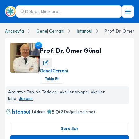
Doktor, klinik ara...
Anasayfa
Genel Cerrahi
İstanbul
Prof. Dr. Ömer G
Prof. Dr. Ömer Günal
Genel Cerrahi
Prof. Dr. Ömer Günal Profil Fotoğrafı
Takip Et
Akalazya Tanı Ve Tedavisi, Aksiller biyopsi, Aksiller
kitle
devamı
İstanbul
5.0
1 Adres
(
2
Değerlendirme)
Soru Sor