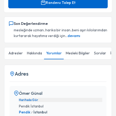
Randevu Talep Et
Son Değerlendirme
mesleğinde uzman..harika bir insan..beni aşırı kilolarımdan
kurtararak hayatıma verdiği için...
devamı
Adresler
Hakkında
Yorumlar
Mesleki Bilgiler
Sorular
İçe
Adres
Ömer Günal
Haritada Gör
Pendik İstanbul
Pendik
İstanbul
/