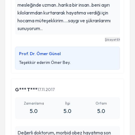
mesleğinde uzman..harika bir insan..beni aşırı
kilolarımdan kurtararak hayatıma verdiği için
hocama müteşekkirim....saygı ve şükranlarımı
sunuyorum..
Şikayet Et
Prof. Dr. Ömer Günal
Teşekkür ederim Ömer Bey.
G*** T***
17.11.2017
Zamanlama
İlgi
Ortam
5.0
5.0
5.0
Değerli doktorum, morbid obez hayatıma son