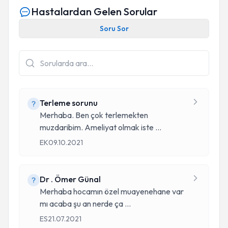
Hastalardan Gelen Sorular
Soru Sor
Terleme sorunu
Merhaba. Ben çok terlemekten
muzdaribim. Ameliyat olmak iste
...
EK
09.10.2021
Dr . Ömer Günal
Merhaba hocamın özel muayenehane var
mı acaba şu an nerde ça
...
ES
21.07.2021