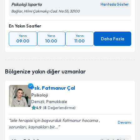
Psikoloji Isparta
Haritada Göster
Bağlar, Hilmi Çakmakçı Cad. No:55, 32100
En Yakın Saatler
Yarın
Yarın
Yarın
Daha Fazla
09:00
10:00
11:00
Bölgenize yakın diğer uzmanlar
Psk. Fatmanur Çal
Psikoloji
Denizli
, Pamukkale
4.9
(
8
Değerlendirme)
aile terapisi için başvurduk fatmanur hocama ,
Devamı
sorunları, kaynakları bir...