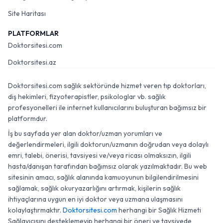
Site Haritası
PLATFORMLAR
Doktorsitesi.com
Doktorsitesi.az
Doktorsitesi.com sağlık sektöründe hizmet veren tıp doktorları,
diş hekimleri, fizyoterapistler, psikologlar vb. sağlık
profesyonelleri ile internet kullanıcılarını buluşturan bağımsız bir
platformdur.
İş bu sayfada yer alan doktor/uzman yorumları ve
değerlendirmeleri, ilgili doktorun/uzmanın doğrudan veya dolaylı
emri, talebi, önerisi, tavsiyesi ve/veya ricası olmaksızın, ilgili
hasta/danışan tarafından bağımsız olarak yazılmaktadır. Bu web
sitesinin amacı, sağlık alanında kamuoyunun bilgilendirilmesini
sağlamak, sağlık okuryazarlığını artırmak, kişilerin sağlık
ihtiyaçlarına uygun en iyi doktor veya uzmana ulaşmasını
kolaylaştırmaktır.
Doktorsitesi.com
herhangi bir Sağlık Hizmeti
Sağlayıcısını desteklemeyip herhangi bir öneri ve tavsiyede