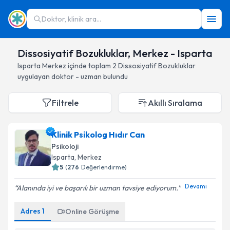
Doktor, klinik ara...
Dissosiyatif Bozukluklar, Merkez - Isparta
Isparta
Merkez
içinde toplam
2
Dissosiyatif Bozukluklar
uygulayan doktor - uzman bulundu
Filtrele
Akıllı Sıralama
Klinik Psikolog Hıdır Can
Psikoloji
Isparta
, Merkez
5
(
276
Değerlendirme)
Devamı
Alanında iyi ve başarılı bir uzman tavsiye ediyorum.
Adres
1
Online Görüşme