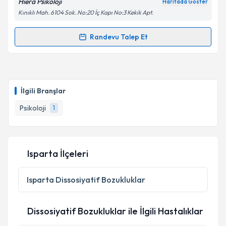
Hiera Psikoloji
Haritada Göster
Kınıklı Mah. 6104 Sok. No:20 İç Kapı No:3 Kekik Apt.
Randevu Talep Et
Randevu Takvimi Talebi
Psk. Fatmanur Çal
için randevu takvimi talebi
oluşturun. Size bu uzmandan randevu almanız için bir
İlgili Branşlar
takvim hazırlandığında e-posta ile bilgilendireceğiz.
Psikoloji
1
E-posta Adresiniz
Isparta İlçeleri
Kişisel verilerimin işlenmesine ilişkin
Aydınlatma
Metni
'ni okudum ve kişisel verilerimin belirtilen
Isparta
Dissosiyatif Bozukluklar
kapsamda işlenmesini kabul ediyorum.
Dissosiyatif Bozukluklar ile İlgili Hastalıklar
Takvim Talebini Gönder