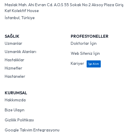
Maslak Mah. Ahi Evran Cd. A.O.S 55 Sokak No:2 Aksoy Plaza Giriş
Kat Kolektif House
İstanbul, Türkiye
SAĞLIK
PROFESYONELLER
Uzmanlar
Doktorlar İçin
Uzmanlık Alanları
Web Siteniz İçin
Hastalıklar
Kariyer
İşe Alım
Hizmetler
Hastaneler
KURUMSAL
Hakkımızda
Bize Ulaşın
Gizlilik Politikası
Google Takvim Entegrasyonu