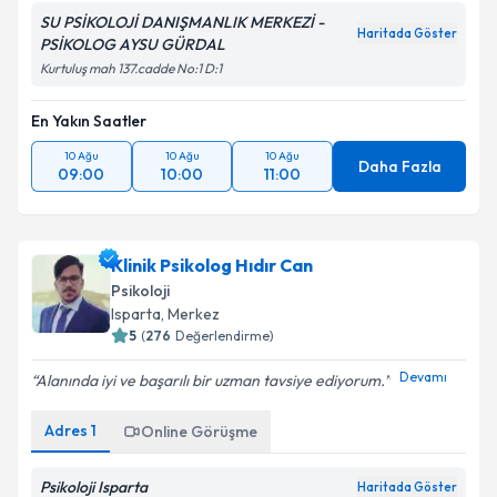
SU PSİKOLOJİ DANIŞMANLIK MERKEZİ -
Haritada Göster
PSİKOLOG AYSU GÜRDAL
Kurtuluş mah 137.cadde No:1 D:1
En Yakın Saatler
10 Ağu
10 Ağu
10 Ağu
Daha Fazla
09:00
10:00
11:00
Klinik Psikolog Hıdır Can
Psikoloji
Isparta
,
Merkez
5
(
276
Değerlendirme)
Devamı
Alanında iyi ve başarılı bir uzman tavsiye ediyorum.
Adres
1
Online Görüşme
Psikoloji Isparta
Haritada Göster