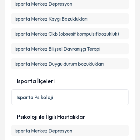
E-posta Adresiniz
Isparta Merkez Depresyon
Isparta Merkez Kaygı Bozuklukları
Kişisel verilerimin işlenmesine ilişkin
Aydınlatma
Isparta Merkez Okb (obsesif kompulsif bozukluk)
Metni
'ni okudum ve kişisel verilerimin belirtilen
kapsamda işlenmesini kabul ediyorum.
Isparta Merkez Bilişsel Davranışçı Terapi
Isparta Merkez Duygu durum bozuklukları
Takvim Talebini Gönder
Isparta İlçeleri
Isparta
Psikoloji
Psikoloji ile İlgili Hastalıklar
Isparta Merkez Depresyon