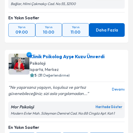
Bağlar, Hilmi Çakmakçı Cad. No:55, 32100
En Yakın Saatler
Yarın
Yarın
Yarın
Daha Fazla
09:00
10:00
11:00
Klinik Psikolog Ayşe Kuzu Ünverdi
Psikoloji
Isparta
,
Merkez
5
(
31
Değerlendirme)
Ne yaşarsanız yaşayın, koşulsuz ve şartsız
Devamı
güvenebileceğiniz; sizi asla yargılamadan...
Mor Psikoloji
Haritada Göster
Modern Evler Mah. Süleyman Demirel Cad. No:88 Cingöz Apt. Kat:1
En Yakın Saatler