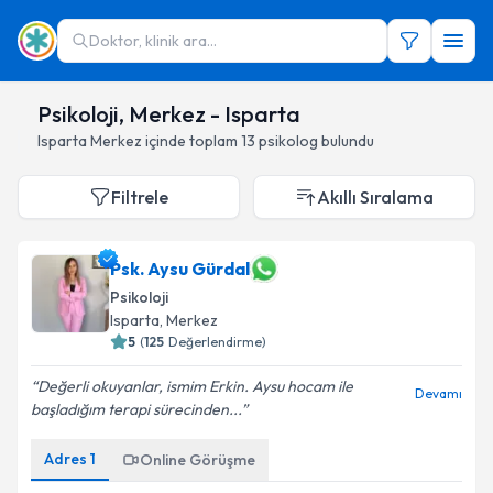
Doktor, klinik ara...
Psikoloji, Merkez - Isparta
Isparta
Merkez
içinde toplam
13
psikolog
bulundu
Filtrele
Akıllı Sıralama
Psk. Aysu Gürdal
Psikoloji
Isparta
,
Merkez
5
(
125
Değerlendirme)
Değerli okuyanlar, ismim Erkin. Aysu hocam ile
Devamı
başladığım terapi sürecinden...
Adres
1
Online Görüşme