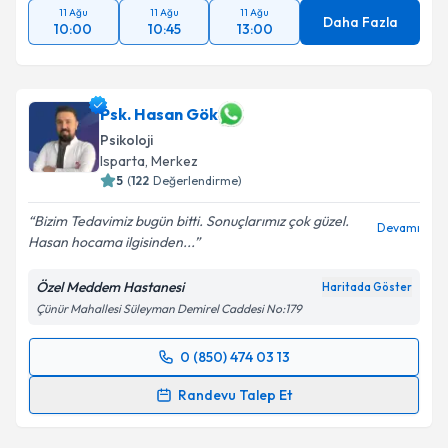
11 Ağu
11 Ağu
11 Ağu
Daha Fazla
10:00
10:45
13:00
Psk. Hasan Gök
Psikoloji
Isparta
,
Merkez
5
(
122
Değerlendirme)
Bizim Tedavimiz bugün bitti. Sonuçlarımız çok güzel.
Devamı
Hasan hocama ilgisinden...
Özel Meddem Hastanesi
Haritada Göster
Çünür Mahallesi Süleyman Demirel Caddesi No:179
0 (850) 474 03 13
Randevu Takvimi Talebi
Randevu Talep Et
Psk. Hasan Gök
için randevu takvimi talebi oluşturun.