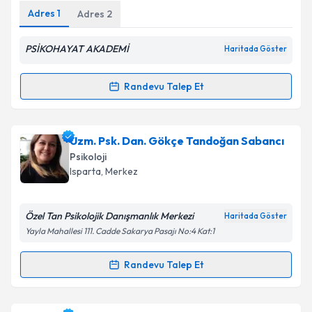
Adres
1
Adres
2
PSİKOHAYAT AKADEMİ
Haritada Göster
Kişisel verilerimin işlenmesine ilişkin
Aydınlatma
Metni
'ni okudum ve kişisel verilerimin belirtilen
Randevu Talep Et
kapsamda işlenmesini kabul ediyorum.
Randevu Takvimi Talebi
Takvim Talebini Gönder
Psk. Dan. İbrahim Yıldırım
için randevu takvimi
Uzm. Psk. Dan. Gökçe Tandoğan Sabancı
talebi oluşturun. Size bu uzmandan randevu almanız
Psikoloji
için bir takvim hazırlandığında e-posta ile
Isparta
,
Merkez
bilgilendireceğiz.
E-posta Adresiniz
Özel Tan Psikolojik Danışmanlık Merkezi
Haritada Göster
Yayla Mahallesi 111. Cadde Sakarya Pasajı No:4 Kat:1
Randevu Talep Et
Randevu Takvimi Talebi
Kişisel verilerimin işlenmesine ilişkin
Aydınlatma
Metni
'ni okudum ve kişisel verilerimin belirtilen
kapsamda işlenmesini kabul ediyorum.