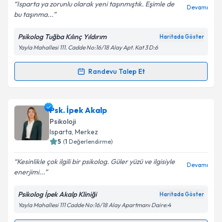
Isparta ya zorunlu olarak yeni taşınmıştık. Eşimle de
Devamı
bu taşınma...
Psikolog Tuğba Kılınç Yıldırım
Haritada Göster
Kişisel verilerimin işlenmesine ilişkin
Aydınlatma
Yayla Mahallesi 111. Cadde No:16/18 Alay Apt. Kat 3 D:6
Metni
'ni okudum ve kişisel verilerimin belirtilen
kapsamda işlenmesini kabul ediyorum.
Randevu Talep Et
Randevu Takvimi Talebi
Takvim Talebini Gönder
Psk. Tuğba Kılınç Yıldırım
için randevu takvimi talebi
Psk. İpek Akalp
oluşturun. Size bu uzmandan randevu almanız için bir
Psikoloji
takvim hazırlandığında e-posta ile bilgilendireceğiz.
Isparta
,
Merkez
5
(
1
Değerlendirme)
E-posta Adresiniz
Kesinlikle çok ilgili bir psikolog. Güler yüzü ve ilgisiyle
Devamı
enerjimi...
Psikolog İpek Akalp Kliniği
Haritada Göster
Kişisel verilerimin işlenmesine ilişkin
Aydınlatma
Yayla Mahallesi 111 Cadde No:16/18 Alay Apartmanı Daire:4
Metni
'ni okudum ve kişisel verilerimin belirtilen
kapsamda işlenmesini kabul ediyorum.