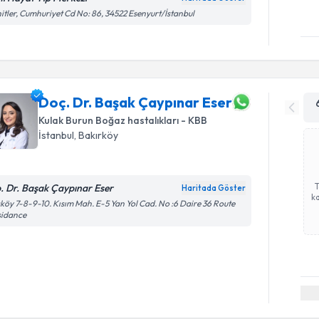
itler, Cumhuriyet Cd No: 86, 34522 Esenyurt/İstanbul
Doç. Dr. Başak Çaypınar Eser
Kulak Burun Boğaz hastalıkları - KBB
İstanbul
, Bakırköy
. Dr. Başak Çaypınar Eser
Haritada Göster
ka
köy 7-8-9-10. Kısım Mah. E-5 Yan Yol Cad. No :6 Daire 36 Route
sidance
Randevu T