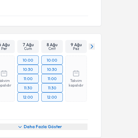
6 Ağu
7 Ağu
8 Ağu
9 Ağu
Per
Cum
Cmt
Paz
10:00
10:00
10:30
10:30
11:00
11:00
Takvim
Takvim
palıdır
kapalıdır
11:30
11:30
12:00
12:00
akvimi Talebi
Daha Fazla Göster