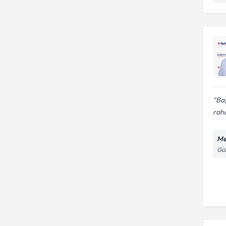
Ba
raha
Me
Güz