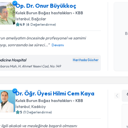
Op. Dr. O
Op. Dr. Onur Büyükkoç
Size bu uzm
Kulak Burun Boğaz hastalıkları - KBB
hazırlandığ
İstanbul
, Bağcılar
4.9
(
6
Değerlendirme)
E-posta Ad
B
run ameliyatım öncesinde profesyonel ve samimi
yışı, sonrasında ise süreci...
Devamı
Kişisel
okudum
dicine Hospital
Haritada Göster
işlenm
baros Mah, H. Ahmet Yesevi Cad, No: 149
Dr. Öğr. Üyesi Hilmi Cem Kaya
Kulak Burun Boğaz hastalıkları - KBB
İstanbul
, Kadıköy
5
(
1
Değerlendirme)
 ilgili akakalı ve mesleğinde başarılı olmasını