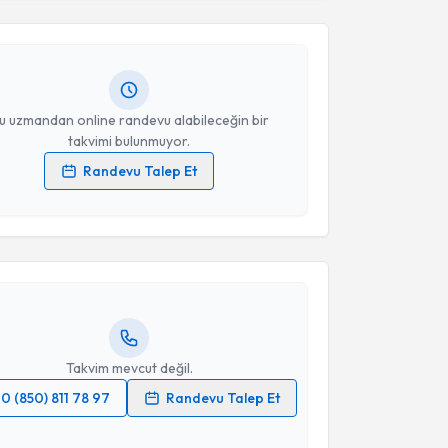
ihat Erdem Yorguner
için randevu takvimi talebi
Size bu uzmandan randevu almanız için bir takvim
ında e-posta ile bilgilendireceğiz.
resiniz
u uzmandan online randevu alabileceğin bir
takvimi bulunmuyor.
Randevu Talep Et
akvimi Talebi
 verilerimin işlenmesine ilişkin
Aydınlatma Metni
'ni
 ve kişisel verilerimin belirtilen kapsamda
esini kabul ediyorum.
smail Cem Özenirler
için randevu takvimi talebi
Size bu uzmandan randevu almanız için bir takvim
ında e-posta ile bilgilendireceğiz.
Takvim Talebini Gönder
resiniz
Takvim mevcut değil.
0 (850) 811 78 97
Randevu Talep Et
 verilerimin işlenmesine ilişkin
Aydınlatma Metni
'ni