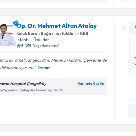
okudum
işlenm
Op. Dr. Mehmet Altan Atalay
Kulak Burun Boğaz hastalıkları - KBB
İstanbul
, Üsküdar
5
(
215
Değerlendirme)
şarılı bir ameliyat geçirdim. Memnun kaldım. Çevreme de
ka
tlıkla öneriyorum.
Devamı
divia Hospital Çengelköy
Haritada Göster
eltepe Mah. Zübeyde Hanım Cad. No:15
Randevu T