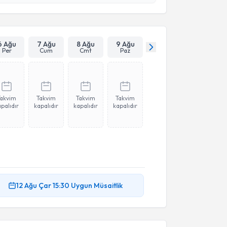
 ve kişisel verilerimin belirtilen kapsamda
esini kabul ediyorum.
Takvim Talebini Gönder
6 Ağu
7 Ağu
8 Ağu
9 Ağu
Per
Cum
Cmt
Paz
Takvim
Takvim
Takvim
Takvim
palıdır
kapalıdır
kapalıdır
kapalıdır
12 Ağu
Çar
15:30
Uygun Müsaitlik
akvimi Talebi