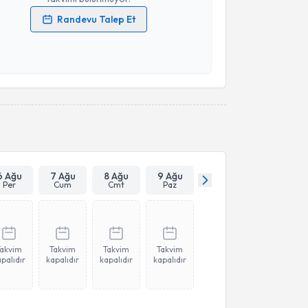
Randevu Talep Et
 verilerimin işlenmesine ilişkin
Aydınlatma Metni
'ni
 ve kişisel verilerimin belirtilen kapsamda
esini kabul ediyorum.
Takvim Talebini Gönder
6 Ağu
7 Ağu
8 Ağu
9 Ağu
Per
Cum
Cmt
Paz
Takvim
Takvim
Takvim
Takvim
palıdır
kapalıdır
kapalıdır
kapalıdır