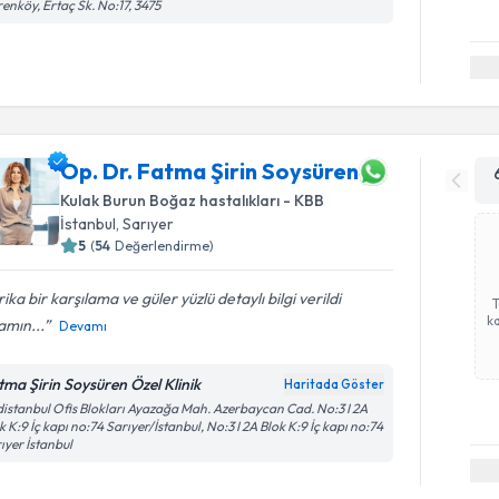
renköy, Ertaç Sk. No:17, 3475
Op. Dr. Fatma Şirin Soysüren
Kulak Burun Boğaz hastalıkları - KBB
İstanbul
, Sarıyer
5
(
54
Değerlendirme)
ika bir karşılama ve güler yüzlü detaylı bilgi verildi
ka
amın...
Devamı
tma Şirin Soysüren Özel Klinik
Haritada Göster
istanbul Ofis Blokları Ayazağa Mah. Azerbaycan Cad. No:3 I 2A
k K:9 İç kapı no:74 Sarıyer/İstanbul, No:3 I 2A Blok K:9 İç kapı no:74
ıyer İstanbul