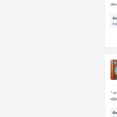
dile
Ko
Koş
ay
diğe
Ba