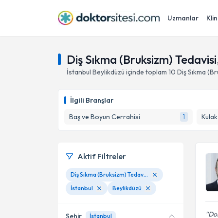
Uzmanlar
Klin
Diş Sıkma (Bruksizm) Tedavisi,
İstanbul
Beylikdüzü
içinde toplam
10
Diş Sıkma (Br
İlgili Branşlar
Baş ve Boyun Cerrahisi
1
Aktif Filtreler
Diş Sıkma (Bruksizm) Tedavisi
İstanbul
Beylikdüzü
Dok
Şehir
İstanbul