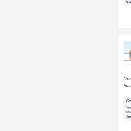
İçe
Har
hoc
Fa
Vad
Blo
Sar