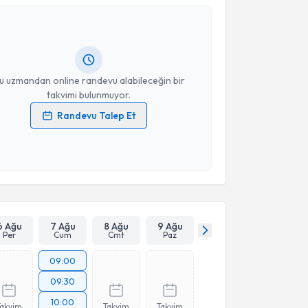
nur Büyükkoç
için randevu takvimi talebi oluşturun.
andan randevu almanız için bir takvim
ında e-posta ile bilgilendireceğiz.
resiniz
u uzmandan online randevu alabileceğin bir
takvimi bulunmuyor.
Randevu Talep Et
 verilerimin işlenmesine ilişkin
Aydınlatma Metni
'ni
 ve kişisel verilerimin belirtilen kapsamda
esini kabul ediyorum.
Takvim Talebini Gönder
6 Ağu
7 Ağu
8 Ağu
9 Ağu
Per
Cum
Cmt
Paz
09:00
09:30
10:00
Takvim
Takvim
Takvim