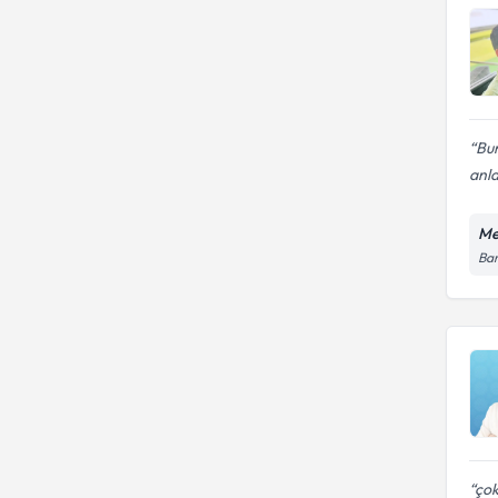
Bu
anla
Me
Bar
çok