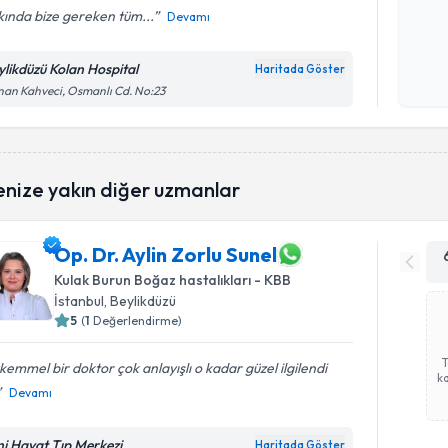
kında bize gereken tüm...
Devamı
Kişisel
okudum
ylikdüzü Kolan Hospital
Haritada Göster
işlenm
an Kahveci, Osmanlı Cd. No:23
enize yakın diğer uzmanlar
Op. Dr. Aylin Zorlu Sunel
Kulak Burun Boğaz hastalıkları - KBB
İstanbul
, Beylikdüzü
5
(
1
Değerlendirme)
emmel bir doktor çok anlayışlı o kadar güzel ilgilendi
ka
Devamı
ni Hayat Tıp Merkezi
Haritada Göster