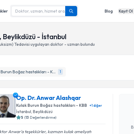
ikler
Blog
Kayıt Ol
 Beylikdüzü - İstanbul
uksizm) Tedavisi
uygulayan doktor - uzman bulundu
Kulak Burun Boğaz hastalıkları - KBB
1
Randevu T
Op. Dr. A
Op. Dr. Anwar Alashqar
Size bu uzm
Kulak Burun Boğaz hastalıkları - KBB
+
1
diğer
hazırlandığ
İstanbul
, Beylikdüzü
5
(
13
Değerlendirme)
E-posta Ad
B
tor Anwar'a teşekkürler, kızımızın kulak ameliyatı