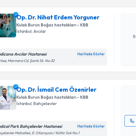
Op. Dr. N
oluşturun. 
Op. Dr. Nihat Erdem Yorguner
hazırlandığ
Kulak Burun Boğaz hastalıkları - KBB
E-posta Ad
İstanbul
, Avcılar
B
dicana Avcılar Hastanesi
Haritada Göster
Randevu T
Kişisel
kez, Marmara Cd, Şamlı Sk. No:32
okudum
işlenm
Op. Dr. İ
oluşturun. 
Op. Dr. İsmail Cem Özenirler
hazırlandığ
Kulak Burun Boğaz hastalıkları - KBB
E-posta Ad
İstanbul
, Bahçelievler
dical Park Bahçelievler Hastanesi
Haritada Göster
Kişisel
çelievler Mahallesi, E-5 Karayolu / Kültür Sok No:1