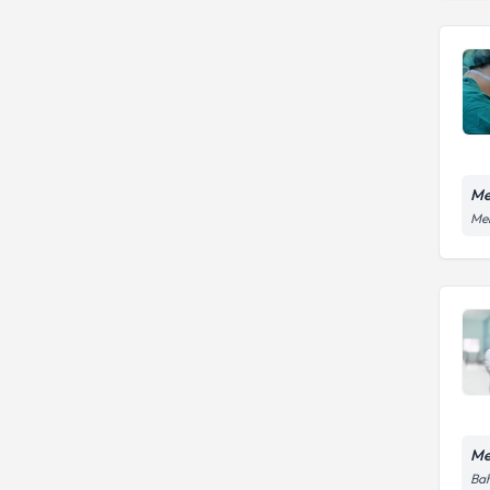
Me
Mer
Me
Bah