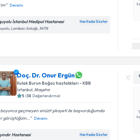
ka
rim
Devamı
şuyolu İstanbul Medipol Hastanesi
Haritada Göster
uyolu, Lambacı Sokağı, 34718
Doç. Dr. Onur Ergün
Kulak Burun Boğaz hastalıkları - KBB
İstanbul
, Ataşehir
5
(
38
Değerlendirme)
 boyunca geçmeyen sinüzit şikayeti ile başvurduğumda
ka
r görüştüğüm...
Devamı
yındır Hastanesi
Haritada Göster