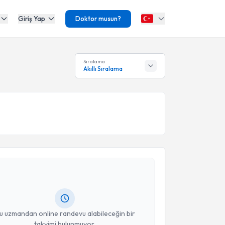
Giriş Yap
Doktor musun?
Sıralama
Akıllı Sıralama
akvimi Talebi
nwar Alashqar
için randevu takvimi talebi oluşturun.
andan randevu almanız için bir takvim
ında e-posta ile bilgilendireceğiz.
resiniz
u uzmandan online randevu alabileceğin bir
takvimi bulunmuyor.