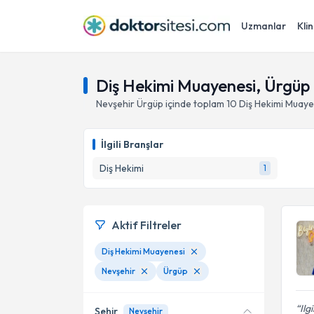
Uzmanlar
Klin
Diş Hekimi Muayenesi, Ürgüp 
Nevşehir
Ürgüp
içinde toplam
10
Diş Hekimi Muaye
İlgili Branşlar
Diş Hekimi
1
Aktif Filtreler
Diş Hekimi Muayenesi
Nevşehir
Ürgüp
Ilg
Şehir
Nevşehir