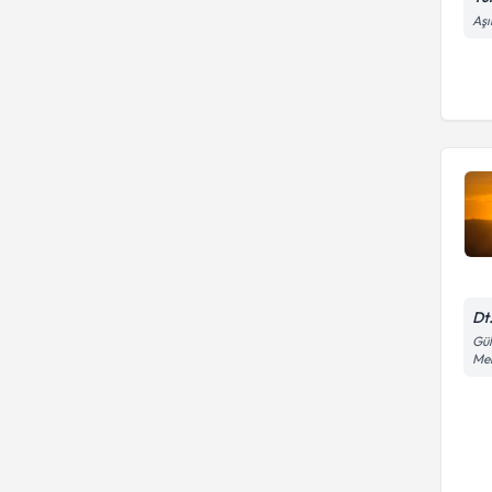
Aşı
Dt
Gül
Mel