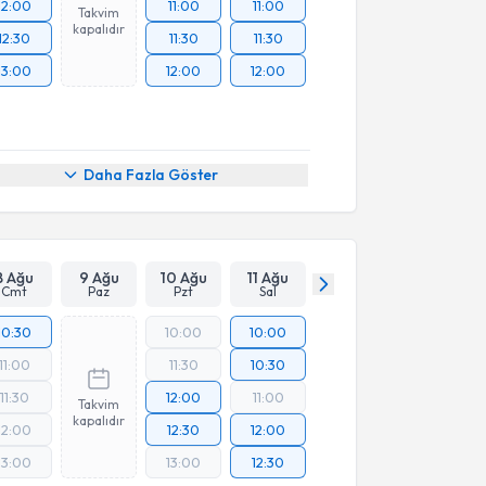
12:00
11:00
11:00
Takvim
kapalıdır
12:30
11:30
11:30
13:00
12:00
12:00
Daha Fazla Göster
8 Ağu
9 Ağu
10 Ağu
11 Ağu
Cmt
Paz
Pzt
Sal
10:30
10:00
10:00
11:00
11:30
10:30
11:30
12:00
11:00
Takvim
kapalıdır
12:00
12:30
12:00
13:00
13:00
12:30