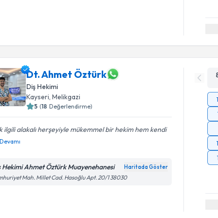
Dt. Ahmet Öztürk
Diş Hekimi
Kayseri
, Melikgazi
5
(
18
Değerlendirme)
 ilgili alakalı herşeyiyle mükemmel bir hekim hem kendi
Devamı
ş Hekimi Ahmet Öztürk Muayenehanesi
Haritada Göster
huriyet Mah. Millet Cad. Hasoğlu Apt. 20/1 38030