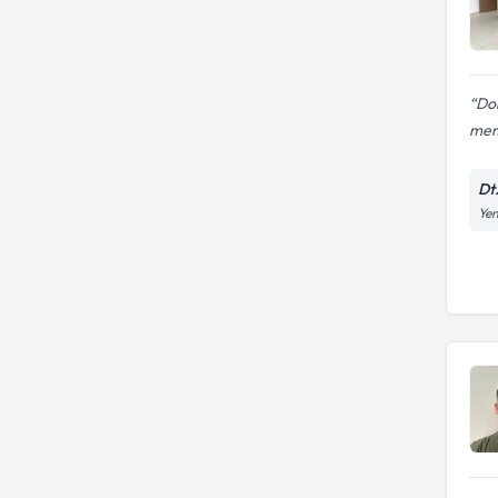
Dok
mem
Dt
Yen