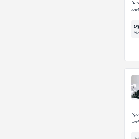
Emr
kork
Di
Yen
Çok
veri
Yu