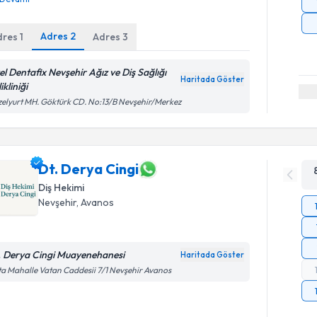
Adres
2
dres
1
Adres
3
el Dentafix Nevşehir Ağız ve Diş Sağlığı
Haritada Göster
ikliniği
elyurt MH. Göktürk CD. No:13/B Nevşehir/Merkez
Dt. Derya Cingi
Diş Hekimi
Nevşehir
, Avanos
. Derya Cingi Muayenehanesi
Haritada Göster
a Mahalle Vatan Caddesii 7/1 Nevşehir Avanos