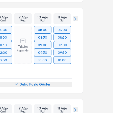
8 Ağu
9 Ağu
10 Ağu
11 Ağu
Cmt
Paz
Pzt
Sal
10:30
08:00
08:00
11:00
08:30
08:30
11:30
09:00
09:00
Takvim
kapalıdır
12:00
09:30
09:30
12:30
10:00
10:00
Daha Fazla Göster
8 Ağu
9 Ağu
10 Ağu
11 Ağu
Cmt
Paz
Pzt
Sal