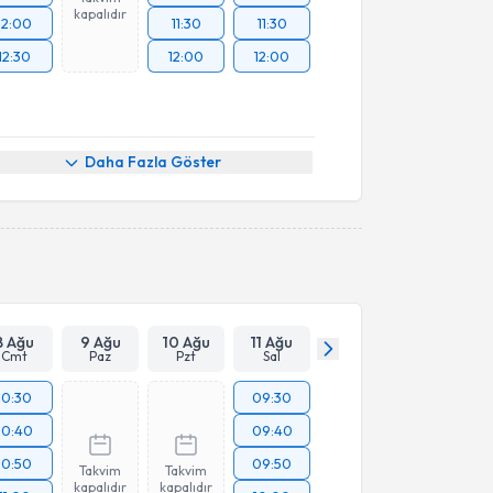
kapalıdır
12:00
11:30
11:30
12:30
12:00
12:00
Daha Fazla Göster
8 Ağu
9 Ağu
10 Ağu
11 Ağu
Cmt
Paz
Pzt
Sal
10:30
09:30
10:40
09:40
10:50
09:50
Takvim
Takvim
kapalıdır
kapalıdır