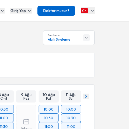
Giriş Yap
Doktor musun?
Sıralama
Akıllı Sıralama
8 Ağu
9 Ağu
10 Ağu
11 Ağu
Cmt
Paz
Pzt
Sal
10:30
10:00
10:00
11:00
10:30
10:30
11:30
11:00
11:00
Takvim