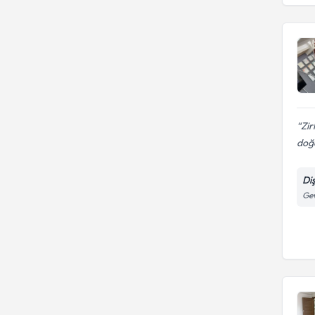
Zi
doğ
Di
Gev