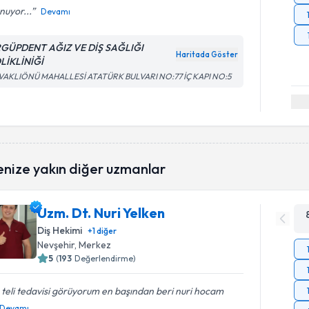
nuyor...
Devamı
GÜPDENT AĞIZ VE DİŞ SAĞLIĞI
Haritada Göster
LİKLİNİĞİ
VAKLIÖNÜ MAHALLESİ ATATÜRK BULVARI NO:77 İÇ KAPI NO:5
enize yakın diğer uzmanlar
Uzm. Dt. Nuri Yelken
Diş Hekimi
+
1
diğer
Nevşehir
, Merkez
5
(
193
Değerlendirme)
 teli tedavisi görüyorum en başından beri nuri hocam
Devamı