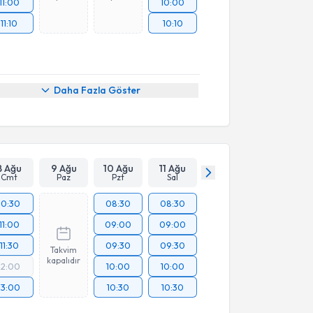
11:00
10:00
11:10
10:10
Daha Fazla Göster
8 Ağu
9 Ağu
10 Ağu
11 Ağu
Cmt
Paz
Pzt
Sal
10:30
08:30
08:30
11:00
09:00
09:00
11:30
09:30
09:30
Takvim
kapalıdır
12:00
10:00
10:00
13:00
10:30
10:30