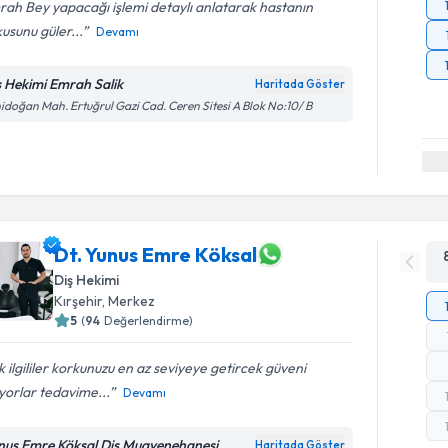
ah Bey yapacağı işlemi detaylı anlatarak hastanın
usunu güler...
Devamı
ş Hekimi Emrah Salik
Haritada Göster
idoğan Mah. Ertuğrul Gazi Cad. Ceren Sitesi A Blok No:10/ B
Dt. Yunus Emre Köksal
Diş Hekimi
Kırşehir
, Merkez
5
(
94
Değerlendirme)
 ilgililer korkunuzu en az seviyeye getircek güveni
yorlar tedavime...
Devamı
nus Emre Köksal Diş Muayenehanesi
Haritada Göster