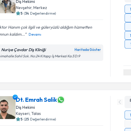
Diş Hekimi
Nevşehir
, Merkez
5
(
34
Değerlendirme)
tor Hanım çok ilgili ve güleryüzlü aldığım hizmetten
nun kaldım...
Devamı
. Nuriye Çavdar Diş Kliniği
Haritada Göster
imahalle Sahil Sok. No:24 Kitapçı İş Merkezi Ka:3 D:9
Dt. Emrah Salik
Diş Hekimi
Kayseri
, Talas
5
(
25
Değerlendirme)