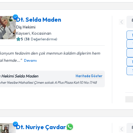
Dt. Selda Maden
Diş Hekimi
Kayseri
, Kocasinan
5
(
38
Değerlendirme)
rkonyum tedavim den çok memnun kaldım dişlerim hem
al hemde...
Devamı
ş Hekimi Selda Maden
Haritada Göster
her Nesibe Mahallesi Çimen sokak A Plus Plaza Kat:10 No:7/48
Dt. Nuriye Çavdar