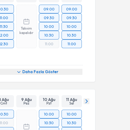
10:30
09:00
09:00
11:00
09:30
09:30
11:30
10:00
10:00
Takvim
kapalıdır
12:00
10:30
10:30
12:30
11:00
11:00
Daha Fazla Göster
8 Ağu
9 Ağu
10 Ağu
11 Ağu
Cmt
Paz
Pzt
Sal
10:30
10:00
10:00
11:00
10:30
10:30