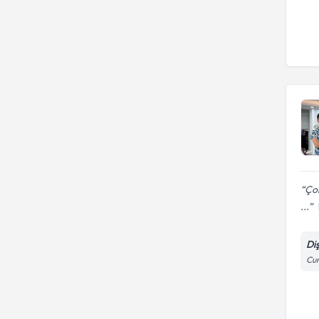
Çok
...
Di
Cum