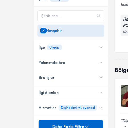
bulu
ÜR
PO
Nevşehir
KA
İlçe
Ürgüp
Yakınımda Ara
Bölg
Branşlar
Konumuma yakın uzmanları
Merkez
göster
Avanos
İlgi Alanları
Ürgüp
Hizmetler
Diş Hekimi Muayenesi
Diş Hekimi
Diş
Mezuniyet
20 Lik Diş Çekimi
Daha Fazla Filtre
...