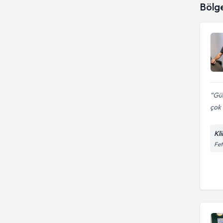
Bölg
Gül
çok i
Kli
Fet