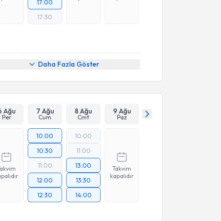
17:00
17:30
Daha Fazla Göster
6 Ağu
7 Ağu
8 Ağu
9 Ağu
Per
Cum
Cmt
Paz
10:00
10:00
10:30
11:00
11:00
13:00
Takvim
Takvim
palıdır
kapalıdır
12:00
13:30
12:30
14:00