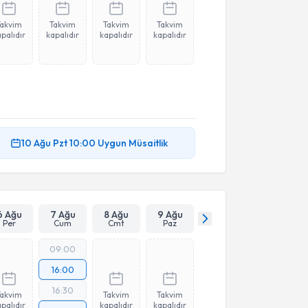
Takvim
Takvim
Takvim
Takvim
palıdır
kapalıdır
kapalıdır
kapalıdır
10 Ağu
Pzt
10:00
Uygun Müsaitlik
6 Ağu
7 Ağu
8 Ağu
9 Ağu
Per
Cum
Cmt
Paz
09:00
16:00
16:30
Takvim
Takvim
Takvim
palıdır
kapalıdır
kapalıdır