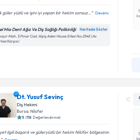
 güler yüzlü ve işini iyi yapan bir hekim sonsuz...
Devamı
ka
l Mia Dent Ağız Ve Diş Sağlığı Polikinliği
Haritada Göster
ayır Mah. 3.Pınar Cad. Alpiş Aden House Sitesi No:254E (As
kez Karşısı)
Dt. Yusuf Sevinç
Diş Hekimi
Bursa
, Nilüfer
5
(
118
Değerlendirme)
et ilgili başarılı ve güleryüzlü bir hekim Nilüfer bölgesinin
ka
.
Devamı