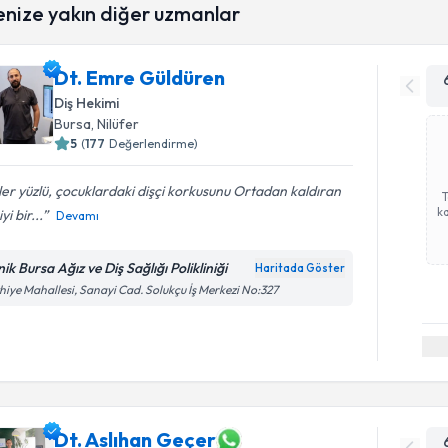
enize yakın diğer uzmanlar
Dt. Emre Güldüren
Diş Hekimi
Bursa
, Nilüfer
5
(
177
Değerlendirme)
er yüzlü, çocuklardaki dişçi korkusunu Ortadan kaldıran
ka
yi bir...
Devamı
nik Bursa Ağız ve Diş Sağlığı Polikliniği
Haritada Göster
hiye Mahallesi, Sanayi Cad. Solukçu İş Merkezi No:327
Dt. Aslıhan Geçer