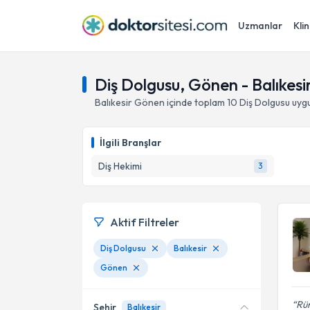
Uzmanlar
Klin
Diş Dolgusu, Gönen - Balıkesi
Balıkesir
Gönen
içinde toplam
10
Diş Dolgusu
uygu
İlgili Branşlar
Diş Hekimi
3
Aktif Filtreler
Diş Dolgusu
Balıkesir
Gönen
Rüm
Şehir
Balıkesir