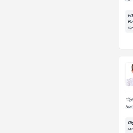
ME
Pol
Kız
İl
bütü
Di
Mil