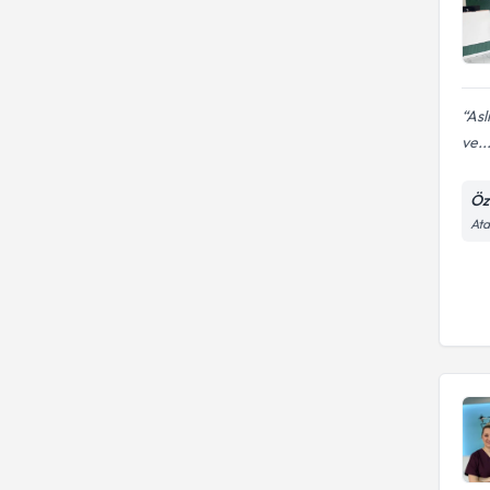
Asl
ve..
Öze
Ata