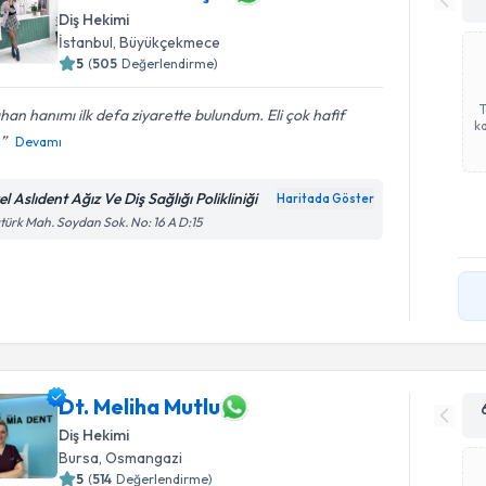
Diş Hekimi
İstanbul
, Büyükçekmece
5
(
505
Değerlendirme)
ıhan hanımı ilk defa ziyarette bulundum. Eli çok hafif
ka
.
Devamı
l Aslıdent Ağız Ve Diş Sağlığı Polikliniği
Haritada Göster
türk Mah. Soydan Sok. No: 16 A D:15
Dt. Meliha Mutlu
Diş Hekimi
Bursa
, Osmangazi
5
(
514
Değerlendirme)