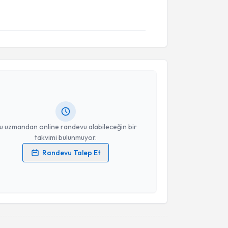
akvimi Talebi
arlıca
için randevu takvimi talebi oluşturun. Size bu
ndevu almanız için bir takvim hazırlandığında e-
lgilendireceğiz.
resiniz
u uzmandan online randevu alabileceğin bir
takvimi bulunmuyor.
Randevu Talep Et
 verilerimin işlenmesine ilişkin
Aydınlatma Metni
'ni
 ve kişisel verilerimin belirtilen kapsamda
esini kabul ediyorum.
Takvim Talebini Gönder