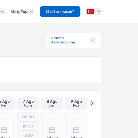
Giriş Yap
Doktor musun?
Sıralama
Akıllı Sıralama
6 Ağu
7 Ağu
8 Ağu
9 Ağu
Per
Cum
Cmt
Paz
09:00
10:00
10:30
Takvim
Takvim
Takvim