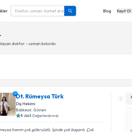
ikler
Blog
Kayıt Ol
r
layan doktor - uzman bulundu
Dt. Rümeysa Türk
Diş Hekimi
Balıkesir
, Gönen
5
(
443
Değerlendirme)
eysa hanım çok güleryüzlü. İşinde çok başarılı. Çok