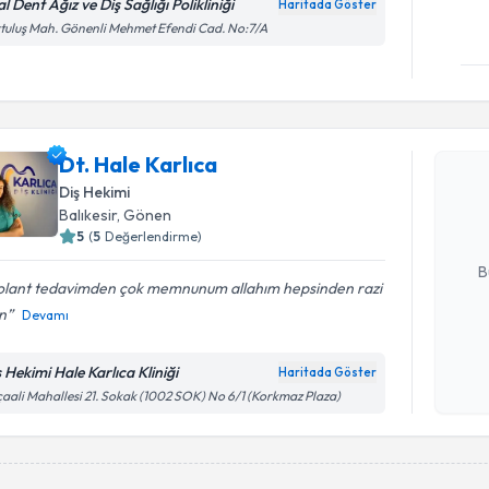
l Dent Ağız ve Diş Sağlığı Polikliniği
Haritada Göster
tuluş Mah. Gönenli Mehmet Efendi Cad. No:7/A
Randevu T
Dt. Hale K
Dt. Hale Karlıca
uzmandan ra
Diş Hekimi
posta ile bi
Balıkesir
, Gönen
5
(
5
Değerlendirme)
E-posta Ad
B
olant tedavimden çok memnunum allahım hepsinden razi
un
Devamı
Kişisel
okudum
 Hekimi Hale Karlıca Kliniği
Haritada Göster
işlenm
aali Mahallesi 21. Sokak (1002 SOK) No 6/1 (Korkmaz Plaza)