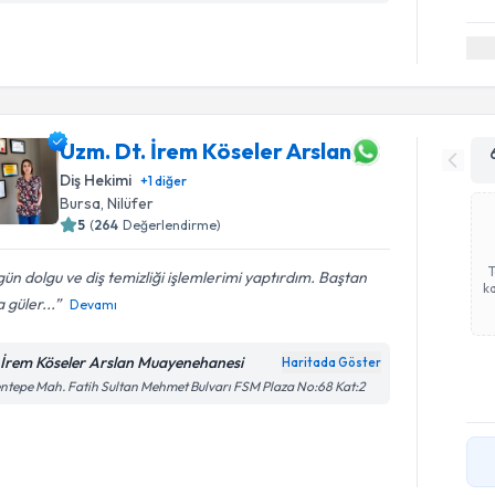
Uzm. Dt. İrem Köseler Arslan
Diş Hekimi
+
1
diğer
Bursa
, Nilüfer
5
(
264
Değerlendirme)
ün dolgu ve diş temizliği işlemlerimi yaptırdım. Baştan
ka
 güler...
Devamı
 İrem Köseler Arslan Muayenehanesi
Haritada Göster
ntepe Mah. Fatih Sultan Mehmet Bulvarı FSM Plaza No:68 Kat:2