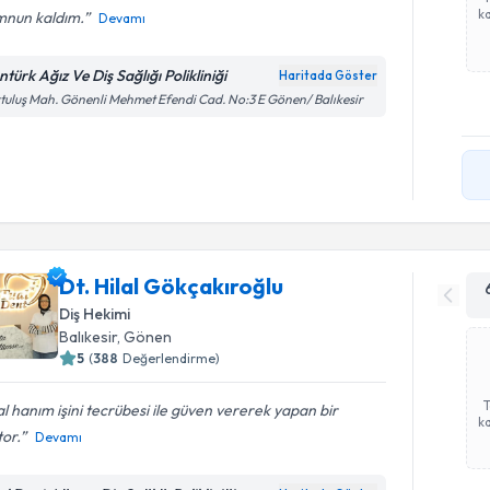
ka
nun kaldım.
Devamı
türk Ağız Ve Diş Sağlığı Polikliniği
Haritada Göster
tuluş Mah. Gönenli Mehmet Efendi Cad. No:3 E Gönen/ Balıkesir
Dt. Hilal Gökçakıroğlu
Diş Hekimi
Balıkesir
, Gönen
5
(
388
Değerlendirme)
al hanım işini tecrübesi ile güven vererek yapan bir
ka
or.
Devamı