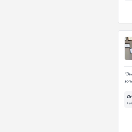
Bug
sona
Dt
Ese