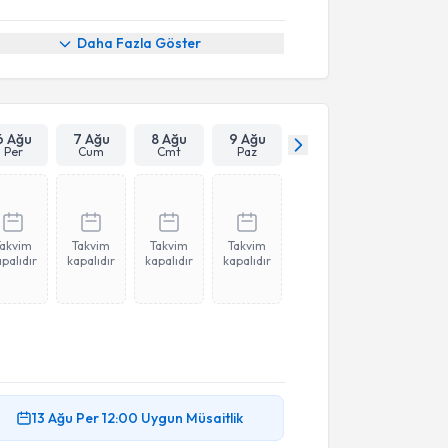
Daha Fazla Göster
6 Ağu
7 Ağu
8 Ağu
9 Ağu
Per
Cum
Cmt
Paz
Takvim
Takvim
Takvim
Takvim
palıdır
kapalıdır
kapalıdır
kapalıdır
13 Ağu
Per
12:00
Uygun Müsaitlik