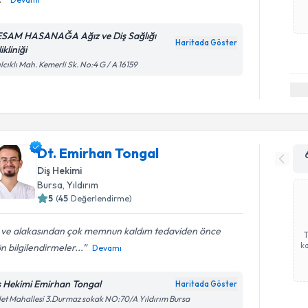
SAM HASANAĞA Ağız ve Diş Sağlığı
Haritada Göster
ikliniği
ılcıklı Mah. Kemerli Sk. No:4 G / A 16159
Dt. Emirhan Tongal
Diş Hekimi
Bursa
, Yıldırım
5
(
45
Değerlendirme)
gi ve alakasından çok memnun kaldım tedaviden önce
ka
n bilgilendirmeler...
Devamı
ş Hekimi Emirhan Tongal
Haritada Göster
let Mahallesi 3.Durmaz sokak NO:70/A Yıldırım Bursa