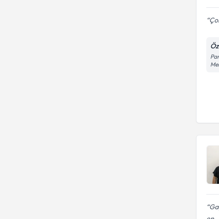
Çok
Öze
Pan
Mer
Gay
en..