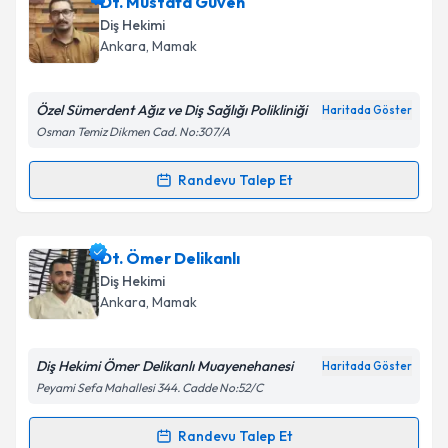
Dt. Hasan Berat Türe
için randevu takvimi talebi
Dt. Mustafa Güven
oluşturun. Size bu uzmandan randevu almanız için bir
Diş Hekimi
takvim hazırlandığında e-posta ile bilgilendireceğiz.
Ankara
, Mamak
E-posta Adresiniz
Özel Sümerdent Ağız ve Diş Sağlığı Polikliniği
Haritada Göster
Osman Temiz Dikmen Cad. No:307/A
Kişisel verilerimin işlenmesine ilişkin
Aydınlatma
Randevu Talep Et
Randevu Takvimi Talebi
Metni
'ni okudum ve kişisel verilerimin belirtilen
kapsamda işlenmesini kabul ediyorum.
Dt. Mustafa Güven
için randevu takvimi talebi
Dt. Ömer Delikanlı
oluşturun. Size bu uzmandan randevu almanız için bir
Takvim Talebini Gönder
Diş Hekimi
takvim hazırlandığında e-posta ile bilgilendireceğiz.
Ankara
, Mamak
E-posta Adresiniz
Diş Hekimi Ömer Delikanlı Muayenehanesi
Haritada Göster
Peyami Sefa Mahallesi 344. Cadde No:52/C
Kişisel verilerimin işlenmesine ilişkin
Aydınlatma
Randevu Talep Et
Randevu Takvimi Talebi