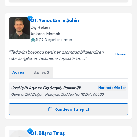
Metni
'ni okudum ve kişisel verilerimin belirtilen
kapsamda işlenmesini kabul ediyorum.
Dt. Ömer Delikanlı
için randevu takvimi talebi
Dt. Yunus Emre Şahin
oluşturun. Size bu uzmandan randevu almanız için bir
Takvim Talebini Gönder
Diş Hekimi
takvim hazırlandığında e-posta ile bilgilendireceğiz.
Ankara
, Mamak
5
(
12
Değerlendirme)
E-posta Adresiniz
Tedavim boyunca beni her aşamada bilgilendiren
Devamı
sabırla ilgilenen hekimime teşekkürler....
Adres
1
Adres
2
Kişisel verilerimin işlenmesine ilişkin
Aydınlatma
Metni
'ni okudum ve kişisel verilerimin belirtilen
kapsamda işlenmesini kabul ediyorum.
Özel Işıltı Ağız ve Diş Sağlığı Polikliniği
Haritada Göster
General Zeki Doğan, Natoyolu Caddesı No:112 D:A, 06630
Takvim Talebini Gönder
Randevu Talep Et
Randevu Takvimi Talebi
Dt. Yunus Emre Şahin
için randevu takvimi talebi
Dt. Büşra Tıraş