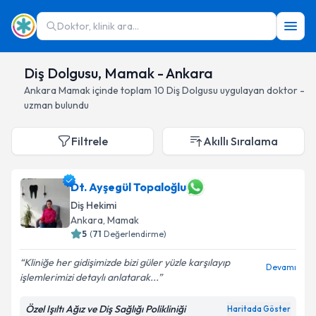
Doktor, klinik ara...
Diş Dolgusu, Mamak - Ankara
Ankara
Mamak
içinde toplam
10
Diş Dolgusu
uygulayan doktor -
uzman bulundu
Filtrele
Akıllı Sıralama
Dt. Ayşegül Topaloğlu
Diş Hekimi
Ankara
, Mamak
5
(
71
Değerlendirme)
Kliniğe her gidişimizde bizi güler yüzle karşılayıp
Devamı
işlemlerimizi detaylı anlatarak...
Özel Işıltı Ağız ve Diş Sağlığı Polikliniği
Haritada Göster