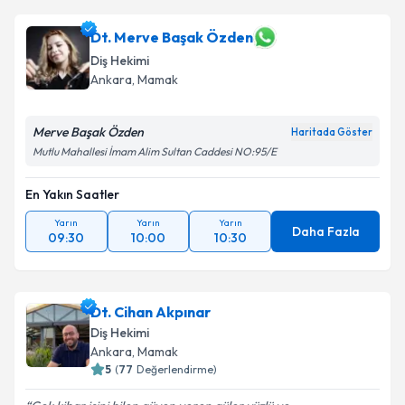
Dt. Merve Başak Özden
Diş Hekimi
Ankara
, Mamak
Merve Başak Özden
Haritada Göster
Mutlu Mahallesi İmam Alim Sultan Caddesi NO:95/E
En Yakın Saatler
Yarın
Yarın
Yarın
Daha Fazla
09:30
10:00
10:30
Dt. Cihan Akpınar
Diş Hekimi
Ankara
, Mamak
5
(
77
Değerlendirme)