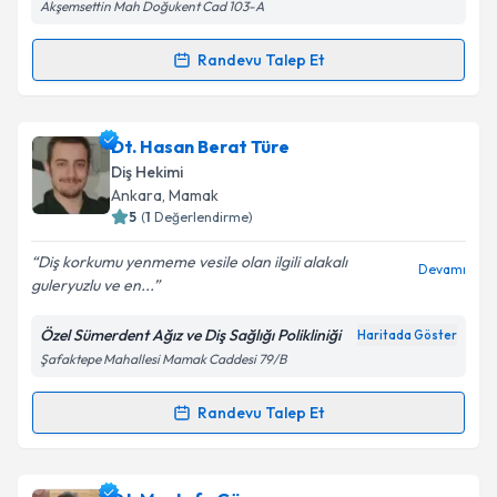
Akşemsettin Mah Doğukent Cad 103-A
Kişisel verilerimin işlenmesine ilişkin
Aydınlatma
Metni
'ni okudum ve kişisel verilerimin belirtilen
Randevu Talep Et
kapsamda işlenmesini kabul ediyorum.
Randevu Takvimi Talebi
Takvim Talebini Gönder
Dt. Gökçe Metin Kuloğlu
için randevu takvimi talebi
Dt. Hasan Berat Türe
oluşturun. Size bu uzmandan randevu almanız için bir
Diş Hekimi
takvim hazırlandığında e-posta ile bilgilendireceğiz.
Ankara
, Mamak
5
(
1
Değerlendirme)
E-posta Adresiniz
Diş korkumu yenmeme vesile olan ilgili alakalı
Devamı
guleryuzlu ve en...
Özel Sümerdent Ağız ve Diş Sağlığı Polikliniği
Haritada Göster
Kişisel verilerimin işlenmesine ilişkin
Aydınlatma
Şafaktepe Mahallesi Mamak Caddesi 79/B
Metni
'ni okudum ve kişisel verilerimin belirtilen
kapsamda işlenmesini kabul ediyorum.
Randevu Talep Et
Randevu Takvimi Talebi
Takvim Talebini Gönder