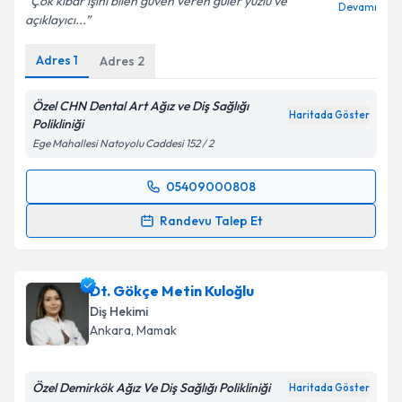
Çok kibar işini bilen güven veren güler yüzlü ve
Devamı
açıklayıcı...
Adres
1
Adres
2
Özel CHN Dental Art Ağız ve Diş Sağlığı
Haritada Göster
Polikliniği
Ege Mahallesi Natoyolu Caddesi 152 / 2
05409000808
Randevu Takvimi Talebi
Randevu Talep Et
Dt. Cihan Akpınar
için randevu takvimi talebi
oluşturun. Size bu uzmandan randevu almanız için bir
Dt. Gökçe Metin Kuloğlu
takvim hazırlandığında e-posta ile bilgilendireceğiz.
Diş Hekimi
E-posta Adresiniz
Ankara
, Mamak
Özel Demirkök Ağız Ve Diş Sağlığı Polikliniği
Haritada Göster