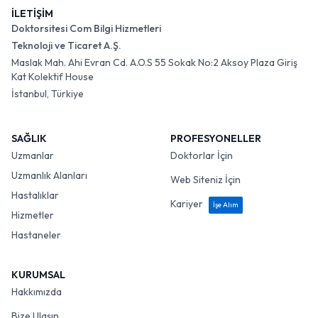
İLETİŞİM
Doktorsitesi Com Bilgi Hizmetleri
Teknoloji ve Ticaret A.Ş.
Maslak Mah. Ahi Evran Cd. A.O.S 55 Sokak No:2 Aksoy Plaza Giriş
Kat Kolektif House
İstanbul, Türkiye
SAĞLIK
PROFESYONELLER
Uzmanlar
Doktorlar İçin
Uzmanlık Alanları
Web Siteniz İçin
Hastalıklar
Kariyer
İşe Alım
Hizmetler
Hastaneler
KURUMSAL
Hakkımızda
Bize Ulaşın