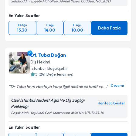
Selahaddini Eyyubi Mahallesi, Ahmet Yesevi Caddesi, NO:20/D
En Yakın Saatler
10 Ağu
10 Ağu
11 Ağu
Daha Fazla
13:30
14:00
10:00
Dt. Tuba Doğan
Diş Hekimi
İstanbul
, Başakşehir
5
(
241
Değerlendirme)
Devamı
Dr Tuba hnm Hastaya karşı ilgili alakalı eli hafif ve...
Özel İstanbul Akdent Ağız Ve Diş Sağlığı
Haritada Göster
Polikliniği
Başak Mah. Yeşilvadi Cad. Metronom AVM No:1/11-12-13-14
En Yakın Saatler