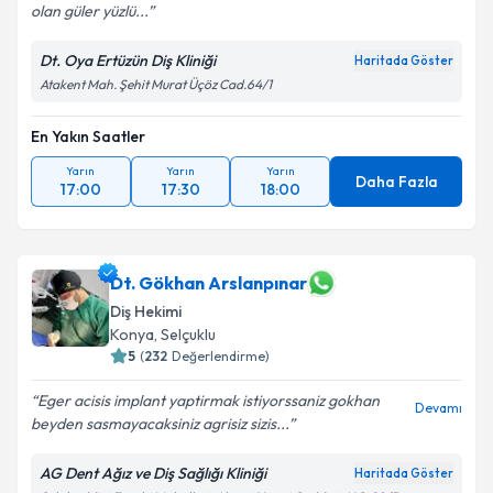
olan güler yüzlü...
Dt. Oya Ertüzün Diş Kliniği
Haritada Göster
Atakent Mah. Şehit Murat Üçöz Cad.64/1
En Yakın Saatler
Yarın
Yarın
Yarın
Daha Fazla
17:00
17:30
18:00
Dt. Gökhan Arslanpınar
Diş Hekimi
Konya
, Selçuklu
5
(
232
Değerlendirme)
Eger acisis implant yaptirmak istiyorssaniz gokhan
Devamı
beyden sasmayacaksiniz agrisiz sizis...
AG Dent Ağız ve Diş Sağlığı Kliniği
Haritada Göster