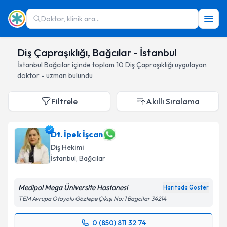
Doktor, klinik ara...
Diş Çapraşıklığı, Bağcılar - İstanbul
İstanbul
Bağcılar
içinde toplam
10
Diş Çapraşıklığı
uygulayan
doktor - uzman bulundu
Filtrele
Akıllı Sıralama
Dt. İpek İşcan
Diş Hekimi
İstanbul
, Bağcılar
Medipol Mega Üniversite Hastanesi
Haritada Göster
TEM Avrupa Otoyolu Göztepe Çıkışı No: 1 Bagcilar 34214
0 (850) 811 32 74