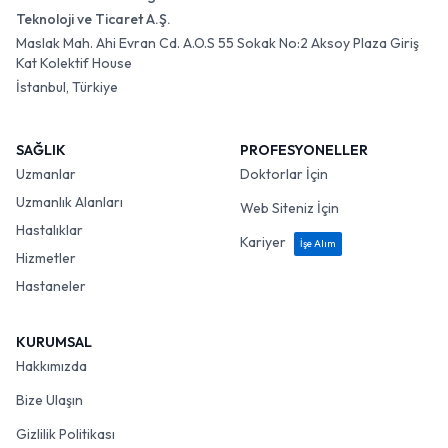
Teknoloji ve Ticaret A.Ş.
Maslak Mah. Ahi Evran Cd. A.O.S 55 Sokak No:2 Aksoy Plaza Giriş
Kat Kolektif House
İstanbul, Türkiye
SAĞLIK
PROFESYONELLER
Uzmanlar
Doktorlar İçin
Uzmanlık Alanları
Web Siteniz İçin
Hastalıklar
Kariyer
İşe Alım
Hizmetler
Hastaneler
KURUMSAL
Hakkımızda
Bize Ulaşın
Gizlilik Politikası