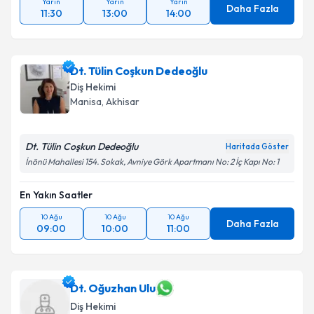
Yarın
Yarın
Yarın
Daha Fazla
11:30
13:00
14:00
Dt. Tülin Coşkun Dedeoğlu
Diş Hekimi
Manisa
, Akhisar
Dt. Tülin Coşkun Dedeoğlu
Haritada Göster
İnönü Mahallesi 154. Sokak, Avniye Görk Apartmanı No: 2 İç Kapı No: 1
En Yakın Saatler
10 Ağu
10 Ağu
10 Ağu
Daha Fazla
09:00
10:00
11:00
Dt. Oğuzhan Ulu
Diş Hekimi