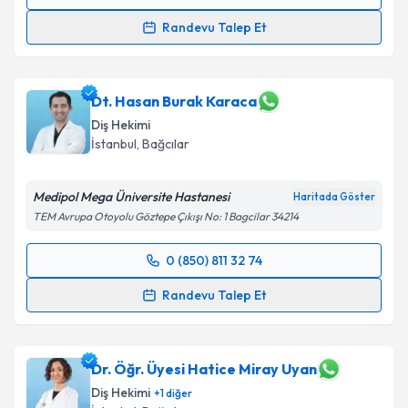
Randevu Takvimi Talebi
Randevu Talep Et
Dt. İpek İşcan
için randevu takvimi talebi oluşturun.
Size bu uzmandan randevu almanız için bir takvim
hazırlandığında e-posta ile bilgilendireceğiz.
Dt. Hasan Burak Karaca
Diş Hekimi
E-posta Adresiniz
İstanbul
, Bağcılar
Medipol Mega Üniversite Hastanesi
Haritada Göster
TEM Avrupa Otoyolu Göztepe Çıkışı No: 1 Bagcilar 34214
Kişisel verilerimin işlenmesine ilişkin
Aydınlatma
Metni
'ni okudum ve kişisel verilerimin belirtilen
0 (850) 811 32 74
kapsamda işlenmesini kabul ediyorum.
Randevu Takvimi Talebi
Randevu Talep Et
Takvim Talebini Gönder
Dt. Hasan Burak Karaca
için randevu takvimi talebi
oluşturun. Size bu uzmandan randevu almanız için bir
takvim hazırlandığında e-posta ile bilgilendireceğiz.
Dr. Öğr. Üyesi Hatice Miray Uyan
Diş Hekimi
+
1
diğer
E-posta Adresiniz