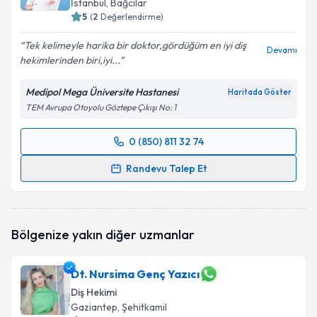
İstanbul
, Bağcılar
5
(
2
Değerlendirme)
Tek kelimeyle harika bir doktor,gördüğüm en iyi diş
Devamı
hekimlerinden biri,iyi...
Kişisel verilerimin işlenmesine ilişkin
Aydınlatma
Metni
'ni okudum ve kişisel verilerimin belirtilen
Medipol Mega Üniversite Hastanesi
Haritada Göster
kapsamda işlenmesini kabul ediyorum.
TEM Avrupa Otoyolu Göztepe Çıkışı No: 1
Takvim Talebini Gönder
0 (850) 811 32 74
Randevu Takvimi Talebi
Randevu Talep Et
Dr. Öğr. Üyesi Hatice Miray Uyan
için randevu
takvimi talebi oluşturun. Size bu uzmandan randevu
almanız için bir takvim hazırlandığında e-posta ile
Bölgenize yakın diğer uzmanlar
bilgilendireceğiz.
E-posta Adresiniz
Dt. Nursima Genç Yazıcı
Diş Hekimi
Gaziantep
, Şehitkamil