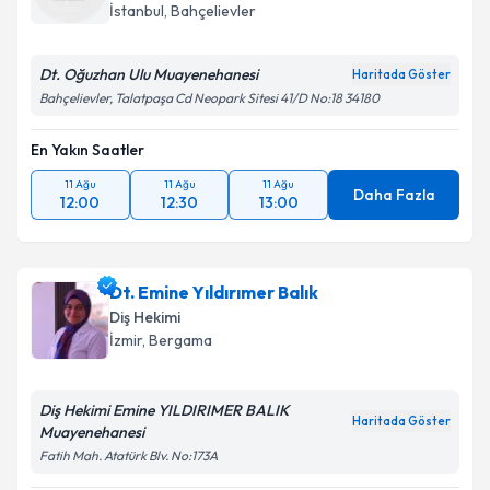
İstanbul
, Bahçelievler
Dt. Oğuzhan Ulu Muayenehanesi
Haritada Göster
Bahçelievler, Talatpaşa Cd Neopark Sitesi 41/D No:18 34180
En Yakın Saatler
11 Ağu
11 Ağu
11 Ağu
Daha Fazla
12:00
12:30
13:00
Dt. Emine Yıldırımer Balık
Diş Hekimi
İzmir
, Bergama
Diş Hekimi Emine YILDIRIMER BALIK
Haritada Göster
Muayenehanesi
Fatih Mah. Atatürk Blv. No:173A