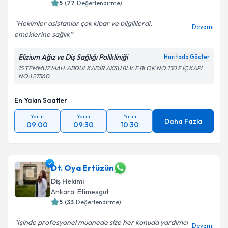
5
(
77
Değerlendirme)
Kişisel verilerimin işlenmesine ilişkin
Aydınlatma
Hekimler asistanlar çok kibar ve bilgililerdi,
Metni
'ni okudum ve kişisel verilerimin belirtilen
Devamı
emeklerine sağlık
kapsamda işlenmesini kabul ediyorum.
Elizium Ağız ve Diş Sağlığı Polikliniği
Haritada Göster
Takvim Talebini Gönder
15 TEMMUZ MAH. ABDULKADİR AKSU BLV. F BLOK NO:130 F İÇ KAPI
NO:1 27560
En Yakın Saatler
Yarın
Yarın
Yarın
Daha Fazla
09:00
09:30
10:30
Dt. Oya Ertüzün
Diş Hekimi
Ankara
, Etimesgut
5
(
33
Değerlendirme)
İşinde profesyonel muanede size her konuda yardımcı
Devamı