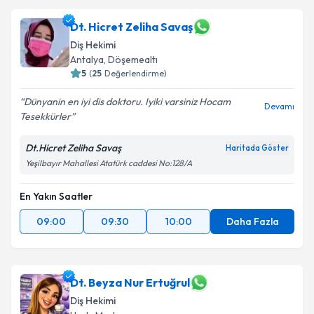
Dt. Hicret Zeliha Savaş
Diş Hekimi
Antalya
, Döşemealtı
5
(
25
Değerlendirme)
Dünyanin en iyi dis doktoru. Iyiki varsiniz Hocam
Devamı
Tesekkürler
Dt.Hicret Zeliha Savaş
Haritada Göster
Yeşilbayır Mahallesi Atatürk caddesi No:128/A
En Yakın Saatler
09:00
09:30
10:00
Daha Fazla
Dt. Beyza Nur Ertuğrul
Diş Hekimi