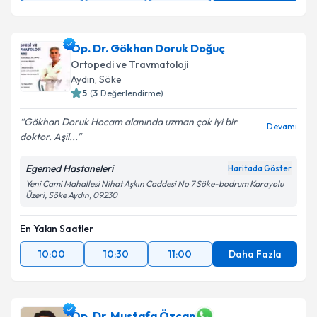
Op. Dr. Gökhan Doruk Doğuç
Ortopedi ve Travmatoloji
Aydın
, Söke
5
(
3
Değerlendirme)
Gökhan Doruk Hocam alanında uzman çok iyi bir
Devamı
doktor. Aşil...
Egemed Hastaneleri
Haritada Göster
Yeni Cami Mahallesi Nihat Aşkın Caddesi No 7 Söke-bodrum Karayolu
Üzeri, Söke Aydın, 09230
En Yakın Saatler
10:00
10:30
11:00
Daha Fazla
Op. Dr. Mustafa Özcan