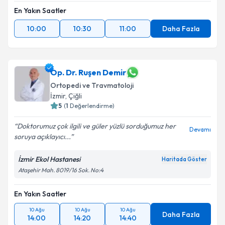
En Yakın Saatler
10:00
10:30
11:00
Daha Fazla
Op. Dr. Ruşen Demir
Ortopedi ve Travmatoloji
İzmir
, Çiğli
5
(
1
Değerlendirme)
Doktorumuz çok ilgili ve güler yüzlü sorduğumuz her
Devamı
soruya açıklayıcı...
İzmir Ekol Hastanesi
Haritada Göster
Ataşehir Mah. 8019/16 Sok. No:4
En Yakın Saatler
10 Ağu
10 Ağu
10 Ağu
Daha Fazla
14:00
14:20
14:40