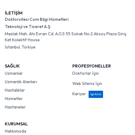
İLETİŞİM
Doktorsitesi Com Bilgi Hizmetleri
Teknoloji ve Ticaret A.Ş.
Maslak Mah. Ahi Evran Cd. A.O.S 55 Sokak No:2 Aksoy Plaza Giriş
Kat Kolektif House
İstanbul, Türkiye
SAĞLIK
PROFESYONELLER
Uzmanlar
Doktorlar İçin
Uzmanlık Alanları
Web Siteniz İçin
Hastalıklar
Kariyer
İşe Alım
Hizmetler
Hastaneler
KURUMSAL
Hakkımızda