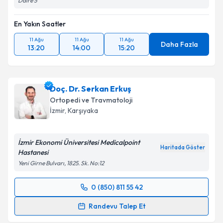
Daire 5
En Yakın Saatler
11 Ağu
11 Ağu
11 Ağu
Daha Fazla
13:20
14:00
15:20
Doç. Dr. Serkan Erkuş
Ortopedi ve Travmatoloji
İzmir
, Karşıyaka
İzmir Ekonomi Üniversitesi Medicalpoint
Haritada Göster
Hastanesi
Yeni Girne Bulvarı, 1825. Sk. No:12
0 (850) 811 55 42
Randevu Takvimi Talebi
Randevu Talep Et