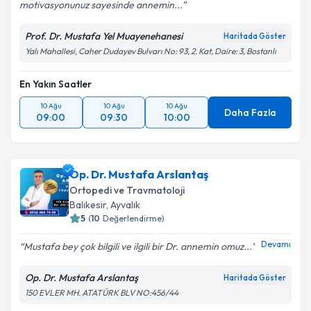
motivasyonunuz sayesinde annemin...
Prof. Dr. Mustafa Yel Muayenehanesi
Haritada Göster
Yalı Mahallesi, Caher Dudayev Bulvarı No: 93, 2. Kat, Daire: 3, Bostanlı
En Yakın Saatler
10 Ağu
10 Ağu
10 Ağu
Daha Fazla
09:00
09:30
10:00
Op. Dr. Mustafa Arslantaş
Ortopedi ve Travmatoloji
Balıkesir
, Ayvalık
5
(
10
Değerlendirme)
Devamı
Mustafa bey çok bilgili ve ilgili bir Dr. annemin omuz...
Op. Dr. Mustafa Arslantaş
Haritada Göster
150 EVLER MH. ATATÜRK BLV NO:456/44