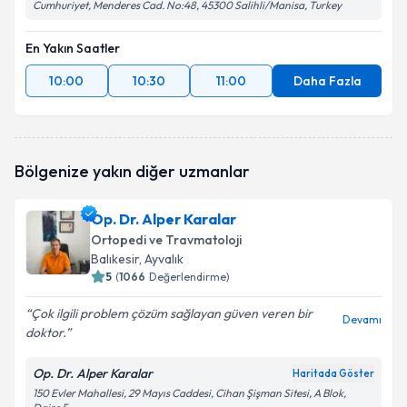
Cumhuriyet, Menderes Cad. No:48, 45300 Salihli/Manisa, Turkey
En Yakın Saatler
10:00
10:30
11:00
Daha Fazla
Bölgenize yakın diğer uzmanlar
Op. Dr. Alper Karalar
Ortopedi ve Travmatoloji
Balıkesir
, Ayvalık
5
(
1066
Değerlendirme)
Çok ilgili problem çözüm sağlayan güven veren bir
Devamı
doktor.
Op. Dr. Alper Karalar
Haritada Göster
150 Evler Mahallesi, 29 Mayıs Caddesi, Cihan Şişman Sitesi, A Blok,