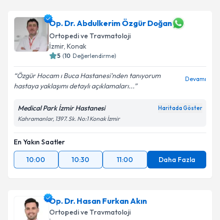
Doç. Dr. Serkan Erkuş
için randevu takvimi talebi
oluşturun. Size bu uzmandan randevu almanız için bir
takvim hazırlandığında e-posta ile bilgilendireceğiz.
Op. Dr. Abdulkerim Özgür Doğan
Ortopedi ve Travmatoloji
E-posta Adresiniz
İzmir
, Konak
5
(
10
Değerlendirme)
Özgür Hocam ı Buca Hastanesi'nden tanıyorum
Devamı
hastaya yaklaşımı detaylı açıklamaları...
Kişisel verilerimin işlenmesine ilişkin
Aydınlatma
Metni
'ni okudum ve kişisel verilerimin belirtilen
Medical Park İzmir Hastanesi
Haritada Göster
kapsamda işlenmesini kabul ediyorum.
Kahramanlar, 1397. Sk. No:1 Konak İzmir
Takvim Talebini Gönder
En Yakın Saatler
10:00
10:30
11:00
Daha Fazla
Op. Dr. Hasan Furkan Akın
Ortopedi ve Travmatoloji