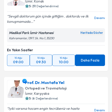
İzmir
, Konak
5
(
31
Değerlendirme)
Sevgili doktorum gün içinde gittiğim . doktordu ve ilk
Devamı
konuşmamızda...
Medikal Park İzmir Hastanesi
Haritada Göster
Kahramanlar, 1397. Sk. No:1, 35230
En Yakın Saatler
10 Ağu
10 Ağu
10 Ağu
Daha Fazla
09:00
09:30
10:00
Prof. Dr. Mustafa Yel
Ortopedi ve Travmatoloji
İzmir
, Karşıyaka
5
(
6
Değerlendirme)
Iyiki varsınız hocam engin tecrübeniz ve hasta
Devamı