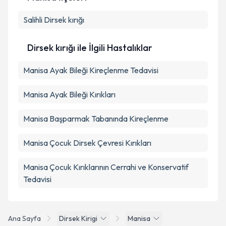
Metni
'ni okudum ve kişisel verilerimin belirtilen
kapsamda işlenmesini kabul ediyorum.
Salihli
Dirsek kırığı
Takvim Talebini Gönder
Dirsek kırığı ile İlgili Hastalıklar
Manisa Ayak Bileği Kireçlenme Tedavisi
Manisa Ayak Bileği Kırıkları
Manisa Başparmak Tabanında Kireçlenme
Manisa Çocuk Dirsek Çevresi Kırıkları
Manisa Çocuk Kırıklarının Cerrahi ve Konservatif
Tedavisi
Ana Sayfa
Dirsek Kirigi
Manisa