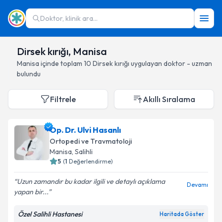
Doktor, klinik ara...
Dirsek kırığı, Manisa
Manisa
içinde toplam
10
Dirsek kırığı
uygulayan doktor - uzman
bulundu
Filtrele
Akıllı Sıralama
Op. Dr. Ulvi Hasanlı
Ortopedi ve Travmatoloji
Manisa
, Salihli
5
(
1
Değerlendirme)
Uzun zamandır bu kadar ilgili ve detaylı açıklama
Devamı
yapan bir...
Özel Salihli Hastanesi
Haritada Göster