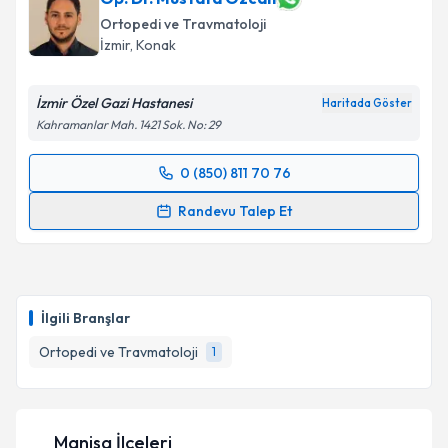
Ortopedi ve Travmatoloji
İzmir
, Konak
İzmir Özel Gazi Hastanesi
Haritada Göster
Kahramanlar Mah. 1421 Sok. No: 29
0 (850) 811 70 76
Randevu Takvimi Talebi
Randevu Talep Et
Op. Dr. Mustafa Özcan
için randevu takvimi talebi
oluşturun. Size bu uzmandan randevu almanız için bir
takvim hazırlandığında e-posta ile bilgilendireceğiz.
İlgili Branşlar
E-posta Adresiniz
Ortopedi ve Travmatoloji
1
Kişisel verilerimin işlenmesine ilişkin
Aydınlatma
Manisa İlçeleri