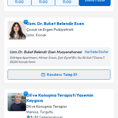
Daha Fazla
11:00
11:00
11:00
Takvim Talebini Gönder
Uzm. Dr. Buket Belendir Esen
Çocuk ve Ergen Psikiyatristi
İzmir
, Konak
Uzm.Dr. Buket Belendir Esen Muayenehanesi
Haritada Göster
Göktepe Apartmanı, Mimar Sinan, Şair Eşref Blv. No:56 Kat:7 Daire:7,
35220 Konak/İzmir
Randevu Talep Et
Randevu Takvimi Talebi
Uzm. Dr. Buket Belendir Esen
için randevu takvimi
Dil ve Konuşma Terapisti Yasemin
talebi oluşturun. Size bu uzmandan randevu almanız
Kaygısız
için bir takvim hazırlandığında e-posta ile
Dil ve Konuşma Terapisi
bilgilendireceğiz.
Manisa
, Turgutlu
5
(
32
Değerlendirme)