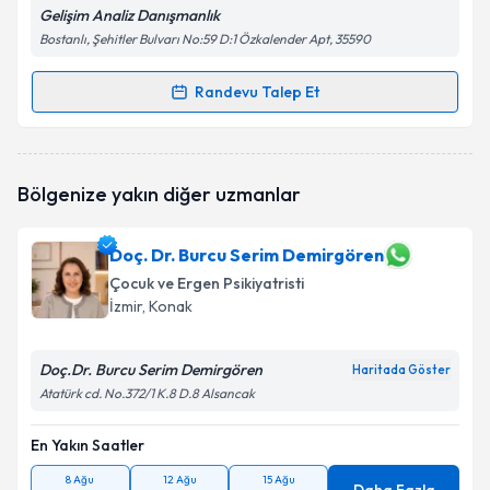
Gelişim Analiz Danışmanlık
Bostanlı, Şehitler Bulvarı No:59 D:1 Özkalender Apt, 35590
Randevu Talep Et
Randevu Takvimi Talebi
Dil ve Konuşma Terapisti Ezgi Berfin Gökalp
için
Bölgenize yakın diğer uzmanlar
randevu takvimi talebi oluşturun. Size bu uzmandan
randevu almanız için bir takvim hazırlandığında e-
posta ile bilgilendireceğiz.
Doç. Dr. Burcu Serim Demirgören
Çocuk ve Ergen Psikiyatristi
E-posta Adresiniz
İzmir
, Konak
Doç.Dr. Burcu Serim Demirgören
Haritada Göster
Kişisel verilerimin işlenmesine ilişkin
Aydınlatma
Atatürk cd. No.372/1 K.8 D.8 Alsancak
Metni
'ni okudum ve kişisel verilerimin belirtilen
kapsamda işlenmesini kabul ediyorum.
En Yakın Saatler
8 Ağu
12 Ağu
15 Ağu