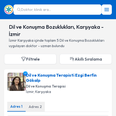
Doktor, klinik ara...
Dil ve Konuşma Bozuklukları, Karşıyaka -
İzmir
İzmir
Karşıyaka
içinde toplam
5
Dil ve Konuşma Bozuklukları
uygulayan doktor - uzman bulundu
Filtrele
Akıllı Sıralama
Dil ve Konuşma Terapisti Ezgi Berfin
Gökalp
Dil ve Konuşma Terapisi
İzmir
, Karşıyaka
Adres
1
Adres
2