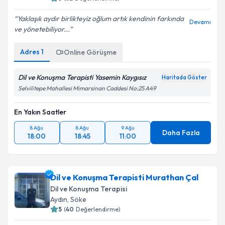
E-posta Adresiniz
Yaklaşık aydır birlikteyiz oğlum artık kendinin farkında
Devamı
ve yönetebiliyor...
Adres
1
Online Görüşme
Kişisel verilerimin işlenmesine ilişkin
Aydınlatma
Metni
'ni okudum ve kişisel verilerimin belirtilen
kapsamda işlenmesini kabul ediyorum.
Dil ve Konuşma Terapisti Yasemin Kaygısız
Haritada Göster
Selvilitepe Mahallesi Mimarsinan Caddesi No:25 A49
Takvim Talebini Gönder
En Yakın Saatler
8 Ağu
8 Ağu
9 Ağu
Daha Fazla
18:00
18:45
11:00
Dil ve Konuşma Terapisti Murathan Çal
Dil ve Konuşma Terapisi
Aydın
, Söke
5
(
40
Değerlendirme)