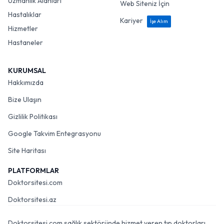
Uzmanlık Alanları
Web Siteniz İçin
Hastalıklar
Kariyer
İşe Alım
Hizmetler
Hastaneler
KURUMSAL
Hakkımızda
Bize Ulaşın
Gizlilik Politikası
Google Takvim Entegrasyonu
Site Haritası
PLATFORMLAR
Doktorsitesi.com
Doktorsitesi.az
Doktorsitesi.com sağlık sektöründe hizmet veren tıp doktorları,