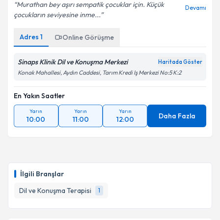
Murathan bey aşırı sempatik çocuklar için. Küçük
Devamı
çocukların seviyesine inme...
Adres
1
Online Görüşme
Sinaps Klinik Dil ve Konuşma Merkezi
Haritada Göster
Konak Mahallesi, Aydın Caddesi, Tarım Kredi Iş Merkezi No:5 K:2
En Yakın Saatler
Yarın
Yarın
Yarın
Daha Fazla
10:00
11:00
12:00
İlgili Branşlar
Dil ve Konuşma Terapisi
1