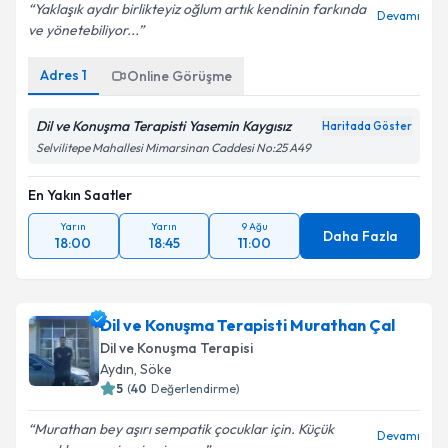
Yaklaşık aydır birlikteyiz oğlum artık kendinin farkında
Devamı
ve yönetebiliyor...
Adres
1
Online Görüşme
Kişisel verilerimin işlenmesine ilişkin
Aydınlatma
Metni
'ni okudum ve kişisel verilerimin belirtilen
kapsamda işlenmesini kabul ediyorum.
Dil ve Konuşma Terapisti Yasemin Kaygısız
Haritada Göster
Selvilitepe Mahallesi Mimarsinan Caddesi No:25 A49
Takvim Talebini Gönder
En Yakın Saatler
Yarın
Yarın
9 Ağu
Daha Fazla
18:00
18:45
11:00
Dil ve Konuşma Terapisti Murathan Çal
Dil ve Konuşma Terapisi
Aydın
, Söke
5
(
40
Değerlendirme)
Murathan bey aşırı sempatik çocuklar için. Küçük
Devamı