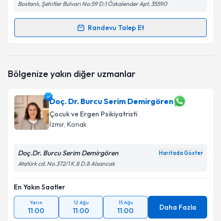
Bostanlı, Şehitler Bulvarı No:59 D:1 Özkalender Apt, 35590
Randevu Talep Et
Randevu Takvimi Talebi
Dil ve Konuşma Terapisti Ezgi Berfin Gökalp
için
Bölgenize yakın diğer uzmanlar
randevu takvimi talebi oluşturun. Size bu uzmandan
randevu almanız için bir takvim hazırlandığında e-
posta ile bilgilendireceğiz.
Doç. Dr. Burcu Serim Demirgören
Çocuk ve Ergen Psikiyatristi
E-posta Adresiniz
İzmir
, Konak
Doç.Dr. Burcu Serim Demirgören
Haritada Göster
Kişisel verilerimin işlenmesine ilişkin
Aydınlatma
Atatürk cd. No.372/1 K.8 D.8 Alsancak
Metni
'ni okudum ve kişisel verilerimin belirtilen
kapsamda işlenmesini kabul ediyorum.
En Yakın Saatler
Yarın
12 Ağu
15 Ağu
Daha Fazla
11:00
11:00
11:00
Takvim Talebini Gönder