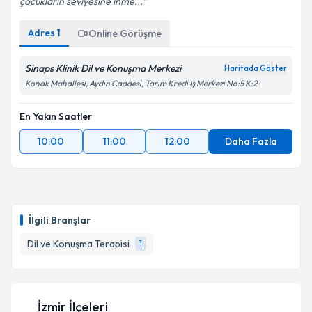
çocukların seviyesine inme...
Adres
1
Online Görüşme
Sinaps Klinik Dil ve Konuşma Merkezi
Haritada Göster
Konak Mahallesi, Aydın Caddesi, Tarım Kredi Iş Merkezi No:5 K:2
En Yakın Saatler
10:00
11:00
12:00
Daha Fazla
İlgili Branşlar
Dil ve Konuşma Terapisi
1
İzmir İlçeleri