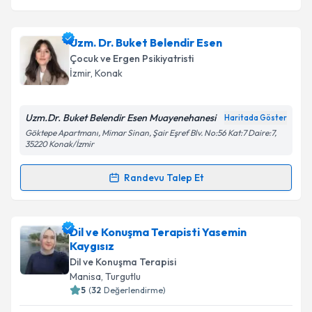
Uzm. Dr. Buket Belendir Esen
Çocuk ve Ergen Psikiyatristi
İzmir
, Konak
Uzm.Dr. Buket Belendir Esen Muayenehanesi
Haritada Göster
Göktepe Apartmanı, Mimar Sinan, Şair Eşref Blv. No:56 Kat:7 Daire:7,
35220 Konak/İzmir
Randevu Talep Et
Randevu Takvimi Talebi
Uzm. Dr. Buket Belendir Esen
için randevu takvimi
Dil ve Konuşma Terapisti Yasemin
talebi oluşturun. Size bu uzmandan randevu almanız
Kaygısız
için bir takvim hazırlandığında e-posta ile
Dil ve Konuşma Terapisi
bilgilendireceğiz.
Manisa
, Turgutlu
5
(
32
Değerlendirme)
E-posta Adresiniz