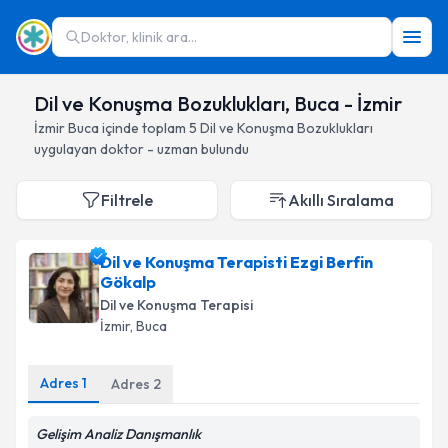
Doktor, klinik ara...
Dil ve Konuşma Bozuklukları, Buca - İzmir
İzmir
Buca
içinde toplam
5
Dil ve Konuşma Bozuklukları
uygulayan doktor - uzman bulundu
Filtrele
Akıllı Sıralama
Dil ve Konuşma Terapisti Ezgi Berfin
Gökalp
Dil ve Konuşma Terapisi
İzmir
, Buca
Adres
1
Adres
2
Gelişim Analiz Danışmanlık