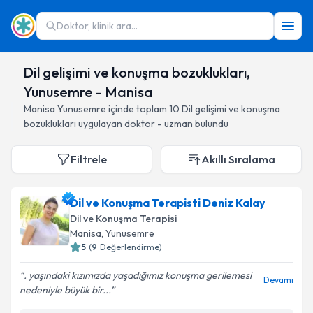
Doktor, klinik ara...
Dil gelişimi ve konuşma bozuklukları,
Yunusemre - Manisa
Manisa
Yunusemre
içinde toplam
10
Dil gelişimi ve konuşma
bozuklukları
uygulayan doktor - uzman bulundu
Filtrele
Akıllı Sıralama
Dil ve Konuşma Terapisti Deniz Kalay
Dil ve Konuşma Terapisi
Manisa
, Yunusemre
5
(
9
Değerlendirme)
. yaşındaki kızımızda yaşadığımız konuşma gerilemesi
Devamı
nedeniyle büyük bir...