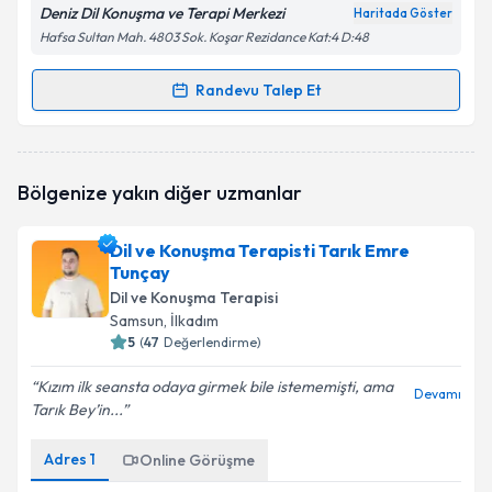
Deniz Dil Konuşma ve Terapi Merkezi
Haritada Göster
Hafsa Sultan Mah. 4803 Sok. Koşar Rezidance Kat:4 D:48
Randevu Talep Et
Randevu Takvimi Talebi
Dil ve Konuşma Terapisti Deniz Kalay
için randevu
Bölgenize yakın diğer uzmanlar
takvimi talebi oluşturun. Size bu uzmandan randevu
almanız için bir takvim hazırlandığında e-posta ile
bilgilendireceğiz.
Dil ve Konuşma Terapisti Tarık Emre
Tunçay
E-posta Adresiniz
Dil ve Konuşma Terapisi
Samsun
, İlkadım
5
(
47
Değerlendirme)
Kızım ilk seansta odaya girmek bile istememişti, ama
Kişisel verilerimin işlenmesine ilişkin
Aydınlatma
Devamı
Tarık Bey’in...
Metni
'ni okudum ve kişisel verilerimin belirtilen
kapsamda işlenmesini kabul ediyorum.
Adres
1
Online Görüşme