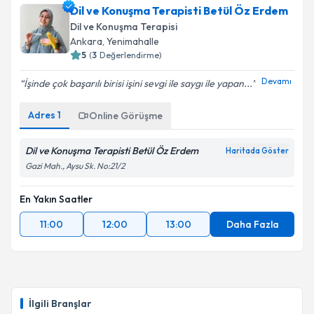
Dil ve Konuşma Terapisti Betül Öz Erdem
Dil ve Konuşma Terapisi
Ankara
, Yenimahalle
5
(
3
Değerlendirme)
Devamı
İşinde çok başarılı birisi işini sevgi ile saygı ile yapan...
Adres
1
Online Görüşme
Dil ve Konuşma Terapisti Betül Öz Erdem
Haritada Göster
Gazi Mah., Aysu Sk. No:21/2
En Yakın Saatler
11:00
12:00
13:00
Daha Fazla
İlgili Branşlar