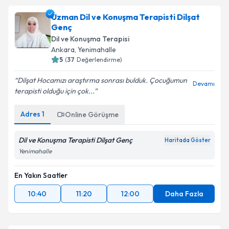
Uzman Dil ve Konuşma Terapisti Dilşat
Genç
Dil ve Konuşma Terapisi
Ankara
, Yenimahalle
5
(
37
Değerlendirme)
Dilşat Hocamızı araştırma sonrası bulduk. Çocuğumun
Devamı
terapisti olduğu için çok...
Adres
1
Online Görüşme
Dil ve Konuşma Terapisti Dilşat Genç
Haritada Göster
Yenimahalle
En Yakın Saatler
10:40
11:20
12:00
Daha Fazla