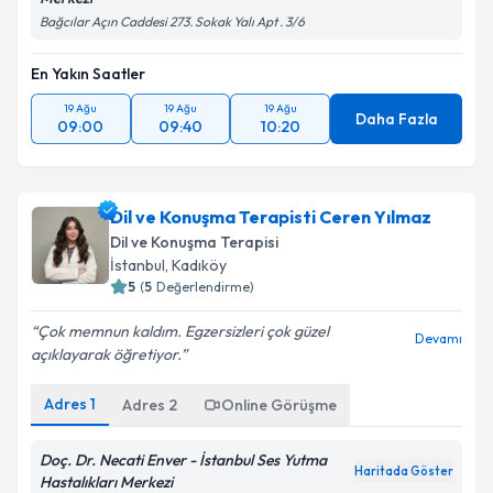
Bağcılar Açın Caddesi 273. Sokak Yalı Apt . 3/6
En Yakın Saatler
19 Ağu
19 Ağu
19 Ağu
Daha Fazla
09:00
09:40
10:20
Dil ve Konuşma Terapisti Ceren Yılmaz
Dil ve Konuşma Terapisi
İstanbul
, Kadıköy
5
(
5
Değerlendirme)
Çok memnun kaldım. Egzersizleri çok güzel
Devamı
açıklayarak öğretiyor.
Adres
1
Adres
2
Online Görüşme
Doç. Dr. Necati Enver - İstanbul Ses Yutma
Haritada Göster
Hastalıkları Merkezi