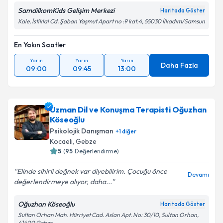
Takvim Talebini Gönder
SamdilkomKids Gelişim Merkezi
Haritada Göster
Kale, İstiklal Cd. Şaban Yaşmut Apart no :9 kat:4, 55030 İlkadım/Samsun
En Yakın Saatler
Yarın
Yarın
Yarın
Daha Fazla
09:00
09:45
13:00
Uzman Dil ve Konuşma Terapisti Oğuzhan
Köseoğlu
Psikolojik Danışman
+
1
diğer
Kocaeli
, Gebze
5
(
95
Değerlendirme)
Elinde sihirli değnek var diyebilirim. Çocuğu önce
Devamı
değerlendirmeye alıyor, daha...
Oğuzhan Köseoğlu
Haritada Göster
Sultan Orhan Mah. Hürriyet Cad. Aslan Apt. No: 30/10, Sultan Orhan,
41400 Gebze