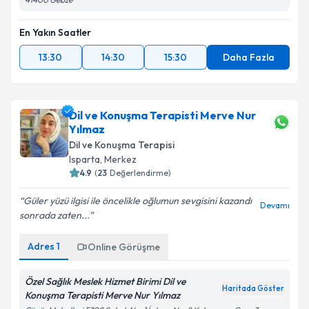
En Yakın Saatler
13:30
14:30
15:30
Daha Fazla
Dil ve Konuşma Terapisti Merve Nur
Yılmaz
Dil ve Konuşma Terapisi
Isparta
, Merkez
4.9
(
23
Değerlendirme)
Güler yüzü ilgisi ile öncelikle oğlumun sevgisini kazandı
Devamı
sonrada zaten...
Adres
1
Online Görüşme
Özel Sağlık Meslek Hizmet Birimi Dil ve
Haritada Göster
Konuşma Terapisti Merve Nur Yılmaz