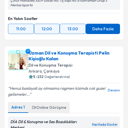
Çünür Mahallesi 5309 Sokak No: 1 İç kapı No :8 Kahraman Grup 3
Merkez Isparta
En Yakın Saatler
11:00
12:00
13:00
Daha Fazla
Uzman Dil ve Konuşma Terapisti Pelin
Kişioğlu Kalan
Dil ve Konuşma Terapisi
Ankara
, Çankaya
5
(
232
Değerlendirme)
Henuz baslayali ay olmasina ragmen kizimds cok guzel
Devamı
gelismeler...
Adres
1
Online Görüşme
DİA Dil & Konuşma ve Ses Bozuklukları
Haritada Göster
Merkezi