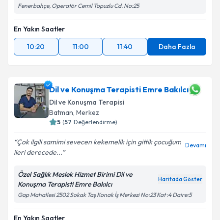
Fenerbahçe, Operatör Cemil Topuzlu Cd. No:25
En Yakın Saatler
10:20
11:00
11:40
Daha Fazla
Dil ve Konuşma Terapisti Emre Bakılcı
Dil ve Konuşma Terapisi
Batman
, Merkez
5
(
57
Değerlendirme)
Çok ilgili samimi sevecen kekemelik için gittik çocuğum
Devamı
ileri derecede...
Özel Sağlık Meslek Hizmet Birimi Dil ve
Haritada Göster
Konuşma Terapisti Emre Bakılcı
Gap Mahallesi 2502 Sokak Taş Konak İş Merkezi No:23 Kat :4 Daire:5
En Yakın Saatler