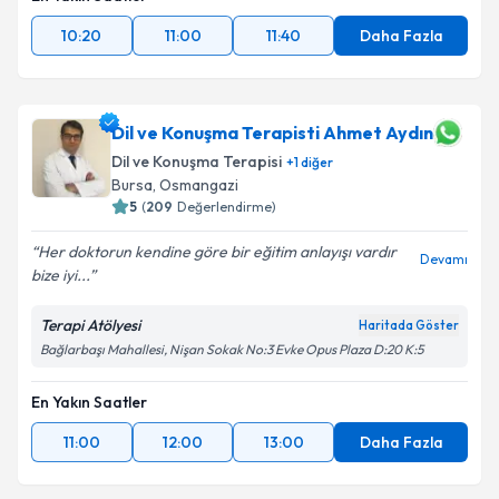
10:20
11:00
11:40
Daha Fazla
Dil ve Konuşma Terapisti Ahmet Aydın
Dil ve Konuşma Terapisi
+
1
diğer
Bursa
, Osmangazi
5
(
209
Değerlendirme)
Her doktorun kendine göre bir eğitim anlayışı vardır
Devamı
bize iyi...
Terapi Atölyesi
Haritada Göster
Bağlarbaşı Mahallesi, Nişan Sokak No:3 Evke Opus Plaza D:20 K:5
En Yakın Saatler
11:00
12:00
13:00
Daha Fazla