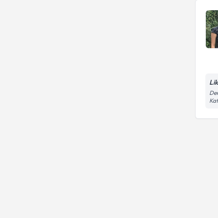
Li
Dem
Kat