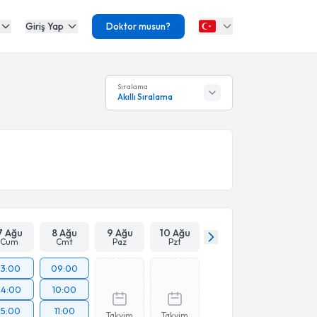
Giriş Yap
Doktor musun?
Sıralama
Akıllı Sıralama
7 Ağu
8 Ağu
9 Ağu
10 Ağu
Cum
Cmt
Paz
Pzt
13:00
09:00
14:00
10:00
15:00
11:00
Takvim
Takvim