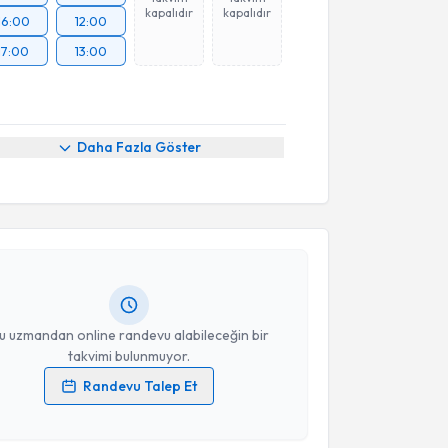
kapalıdır
kapalıdır
16:00
12:00
17:00
13:00
Daha Fazla Göster
akvimi Talebi
uşma Terapisti Alişan Evliyaoğulları
için randevu
ebi oluşturun. Size bu uzmandan randevu almanız için
hazırlandığında e-posta ile bilgilendireceğiz.
resiniz
u uzmandan online randevu alabileceğin bir
takvimi bulunmuyor.
Randevu Talep Et
 verilerimin işlenmesine ilişkin
Aydınlatma Metni
'ni
akvimi Talebi
 ve kişisel verilerimin belirtilen kapsamda
esini kabul ediyorum.