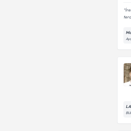
değerlendirme ve terapi
Motor konuşma bozuklukları
İre
değerlendirme ve terapi
tera
Ma
Ayd
LA
BU