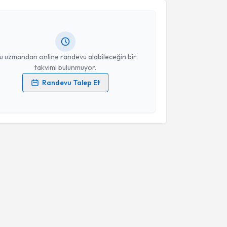
nuşma Terapisti Burcu Büşra BİRCAN
için randevu
Takvim Talebini Gönder
ebi oluşturun. Size bu uzmandan randevu almanız için
hazırlandığında e-posta ile bilgilendireceğiz.
resiniz
u uzmandan online randevu alabileceğin bir
takvimi bulunmuyor.
Randevu Talep Et
 verilerimin işlenmesine ilişkin
Aydınlatma Metni
'ni
 ve kişisel verilerimin belirtilen kapsamda
esini kabul ediyorum.
Takvim Talebini Gönder