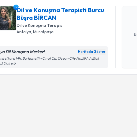
Dil ve Ko
takvimi tal
Dil ve Konuşma Terapisti Burcu
bir takvim 
Büşra BİRCAN
Dil ve Konuşma Terapisi
E-posta Ad
Antalya
, Muratpaşa
B
kya Dil Konuşma Merkezi
Haritada Göster
Kişisel
ircikara Mh. Burhanettin Onat Cd. Ocean City No:59A A Blok
okudum
:3 Daire:6
işlenm