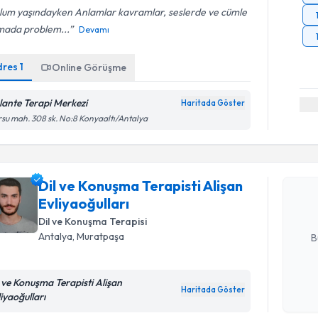
lum yaşındayken Anlamlar kavramlar, seslerde ve cümle
mada problem...
Devamı
dres
1
Online Görüşme
lante Terapi Merkezi
Haritada Göster
Randevu T
su mah. 308 sk. No:8 Konyaaltı/Antalya
Dil ve Kon
takvimi tal
Dil ve Konuşma Terapisti Alişan
bir takvim 
Evliyaoğulları
E-posta Ad
Dil ve Konuşma Terapisi
Antalya
, Muratpaşa
B
l ve Konuşma Terapisti Alişan
Kişisel
Haritada Göster
liyaoğulları
Randevu T
okudum
işlenm