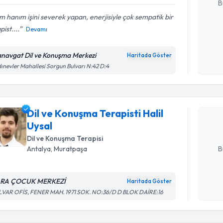
B
m hanım işini severek yapan, enerjisiyle çok sempatik bir
pist....
Devamı
Kişisel
okudum
navgat Dil ve Konuşma Merkezi
Haritada Göster
işlenm
Randevu T
ınevler Mahallesi Sorgun Bulvarı N:42 D:4
Dil ve Kon
talebi oluş
Dil ve Konuşma Terapisti Halil
takvim hazı
Uysal
E-posta Ad
Dil ve Konuşma Terapisi
B
Antalya
, Muratpaşa
RA ÇOCUK MERKEZİ
Haritada Göster
Kişisel
Randevu T
LVAR OFİS, FENER MAH. 1971 SOK. NO:36/D D BLOK DAİRE:16
okudum
işlenm