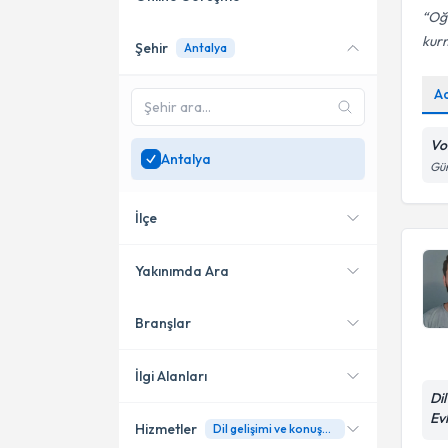
Oğ
kur
Şehir
Antalya
Online danışmanlık sunan
uzmanları göster
A
Sadece
Antalya
bölgesinde
uzman ara
Vo
Antalya
Gür
İlçe
Yakınımda Ara
Branşlar
Konumuma yakın uzmanları
Muratpaşa
göster
Konyaaltı
İlgi Alanları
Di
Manavgat
Ev
Hizmetler
Dil gelişimi ve konuşma bozuklukları
Dil ve Konuşma Terapisi