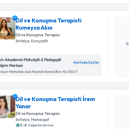
Dil ve Ko
talebi oluş
Dil ve Konuşma Terapisti
takvim hazı
Rumeysa Akın
Dil ve Konuşma Terapisi
E-posta Ad
Antalya
, Konyaaltı
B
hin Akademisi Psikolojik & Pedagojik
Haritada Göster
Kişisel
lişim Merkezi
okudum
ınkum Mahallesi Gazi Mustafa Kemal Bulv. No:100/3
işlenm
Randevu T
Dil ve Konuşma Terapisti İrem
Dil ve Ko
Yanar
talebi oluş
takvim hazı
Dil ve Konuşma Terapisi
Antalya
, Manavgat
E-posta Ad
5
(
8
Değerlendirme)