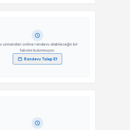
nuşma Terapisti Rumeysa Akın
için randevu takvimi
Takvim Talebini Gönder
turun. Size bu uzmandan randevu almanız için bir
rlandığında e-posta ile bilgilendireceğiz.
resiniz
u uzmandan online randevu alabileceğin bir
takvimi bulunmuyor.
Randevu Talep Et
 verilerimin işlenmesine ilişkin
Aydınlatma Metni
'ni
 ve kişisel verilerimin belirtilen kapsamda
esini kabul ediyorum.
akvimi Talebi
Takvim Talebini Gönder
nuşma Terapisti İrem Yanar
için randevu takvimi
turun. Size bu uzmandan randevu almanız için bir
rlandığında e-posta ile bilgilendireceğiz.
resiniz