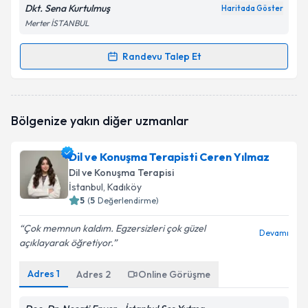
Dkt. Sena Kurtulmuş
Haritada Göster
Merter İSTANBUL
Randevu Talep Et
Randevu Takvimi Talebi
Dil ve Konuşma Terapisti Sena Kurtulmuş
için
Bölgenize yakın diğer uzmanlar
randevu takvimi talebi oluşturun. Size bu uzmandan
randevu almanız için bir takvim hazırlandığında e-
posta ile bilgilendireceğiz.
Dil ve Konuşma Terapisti Ceren Yılmaz
Dil ve Konuşma Terapisi
E-posta Adresiniz
İstanbul
, Kadıköy
5
(
5
Değerlendirme)
Çok memnun kaldım. Egzersizleri çok güzel
Devamı
açıklayarak öğretiyor.
Kişisel verilerimin işlenmesine ilişkin
Aydınlatma
Metni
'ni okudum ve kişisel verilerimin belirtilen
kapsamda işlenmesini kabul ediyorum.
Adres
1
Adres
2
Online Görüşme