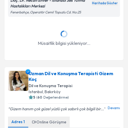
Doç. Dr. Necati Enver - İstanbul Ses Yutma
Takvim Talebini Gönder
Haritada Göster
Hastalıkları Merkezi
Fenerbahçe, Operatör Cemil Topuzlu Cd. No:25
Müsaitlik bilgisi yükleniyor...
Uzman Dil ve Konuşma Terapisti Gizem
Koç
Dil ve Konuşma Terapisi
İstanbul
, Bakırköy
5
(
60
Değerlendirme)
Devamı
Gizem hanım çok güzel yüzlü çok sabırlı çok bilgili bir...
Adres
1
Online Görüşme