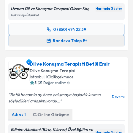
Uzman Dil ve Konuşma Terapisti Gizem Koç
Haritada Göster
Bakırköy/İstanbul
0 (850) 474 22 39
Randevu Takvimi Talebi
Randevu Talep Et
Uzman Dil ve Konuşma Terapisti Gizem Koç
için
randevu takvimi talebi oluşturun. Size bu uzmandan
Dil ve Konuşma Terapisti Betül Emir
randevu almanız için bir takvim hazırlandığında e-
posta ile bilgilendireceğiz.
Dil ve Konuşma Terapisi
İstanbul
, Küçükçekmece
E-posta Adresiniz
5
(
21
Değerlendirme)
Betül hocamla ay önce çalışmaya başladık kızımın
Devamı
söyledikleri anlaşılmıyordu...
Kişisel verilerimin işlenmesine ilişkin
Aydınlatma
Adres
1
Online Görüşme
Metni
'ni okudum ve kişisel verilerimin belirtilen
kapsamda işlenmesini kabul ediyorum.
Edinim Akademi (Biriz, Kılavuz) Özel Eğitim ve
Haritada Göster