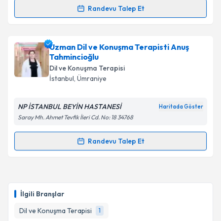
Randevu Talep Et
Randevu Takvimi Talebi
Takvim Talebini Gönder
Dil ve Konuşma Terapisti Buse Tunçel
için randevu
Uzman Dil ve Konuşma Terapisti Anuş
takvimi talebi oluşturun. Size bu uzmandan randevu
Tahmincioğlu
almanız için bir takvim hazırlandığında e-posta ile
Dil ve Konuşma Terapisi
bilgilendireceğiz.
İstanbul
, Ümraniye
E-posta Adresiniz
NP İSTANBUL BEYİN HASTANESİ
Haritada Göster
Saray Mh. Ahmet Tevfik İleri Cd. No: 18 34768
Randevu Talep Et
Kişisel verilerimin işlenmesine ilişkin
Aydınlatma
Randevu Takvimi Talebi
Metni
'ni okudum ve kişisel verilerimin belirtilen
kapsamda işlenmesini kabul ediyorum.
Uzman Dil ve Konuşma Terapisti Anuş
Tahmincioğlu
için randevu takvimi talebi oluşturun.
İlgili Branşlar
Takvim Talebini Gönder
Size bu uzmandan randevu almanız için bir takvim
hazırlandığında e-posta ile bilgilendireceğiz.
Dil ve Konuşma Terapisi
1