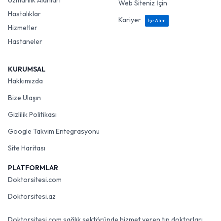
Uzmanlık Alanları
Web Siteniz İçin
Hastalıklar
Kariyer
İşe Alım
Hizmetler
Hastaneler
KURUMSAL
Hakkımızda
Bize Ulaşın
Gizlilik Politikası
Google Takvim Entegrasyonu
Site Haritası
PLATFORMLAR
Doktorsitesi.com
Doktorsitesi.az
Doktorsitesi.com sağlık sektöründe hizmet veren tıp doktorları,