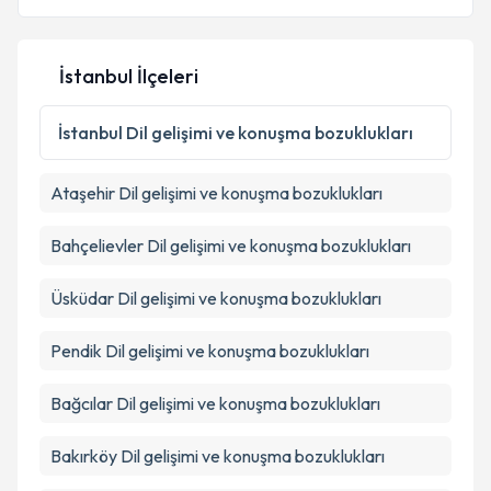
E-posta Adresiniz
İstanbul İlçeleri
Kişisel verilerimin işlenmesine ilişkin
Aydınlatma
İstanbul
Dil gelişimi ve konuşma bozuklukları
Metni
'ni okudum ve kişisel verilerimin belirtilen
kapsamda işlenmesini kabul ediyorum.
Ataşehir
Dil gelişimi ve konuşma bozuklukları
Takvim Talebini Gönder
Bahçelievler
Dil gelişimi ve konuşma bozuklukları
Üsküdar
Dil gelişimi ve konuşma bozuklukları
Pendik
Dil gelişimi ve konuşma bozuklukları
Bağcılar
Dil gelişimi ve konuşma bozuklukları
Bakırköy
Dil gelişimi ve konuşma bozuklukları