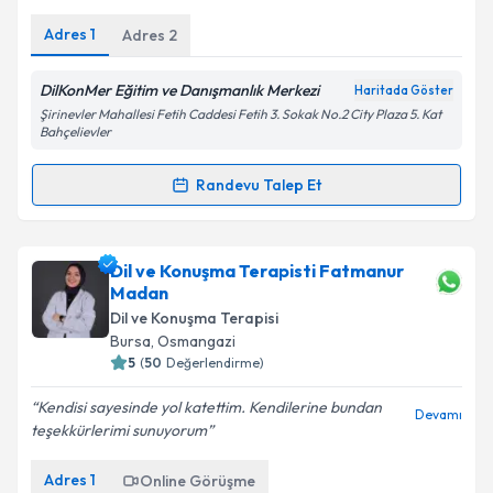
E-posta Adresiniz
Adres
1
Adres
2
DilKonMer Eğitim ve Danışmanlık Merkezi
Haritada Göster
Şirinevler Mahallesi Fetih Caddesi Fetih 3. Sokak No.2 City Plaza 5. Kat
Kişisel verilerimin işlenmesine ilişkin
Aydınlatma
Bahçelievler
Metni
'ni okudum ve kişisel verilerimin belirtilen
kapsamda işlenmesini kabul ediyorum.
Randevu Talep Et
Randevu Takvimi Talebi
Takvim Talebini Gönder
Dil ve Konuşma Terapisti Ertuğrul Koçak
için
Dil ve Konuşma Terapisti Fatmanur
randevu takvimi talebi oluşturun. Size bu uzmandan
Madan
randevu almanız için bir takvim hazırlandığında e-
Dil ve Konuşma Terapisi
posta ile bilgilendireceğiz.
Bursa
, Osmangazi
5
(
50
Değerlendirme)
E-posta Adresiniz
Kendisi sayesinde yol katettim. Kendilerine bundan
Devamı
teşekkürlerimi sunuyorum
Adres
1
Online Görüşme
Kişisel verilerimin işlenmesine ilişkin
Aydınlatma