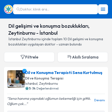
Doktor, klinik ara...
Dil gelişimi ve konuşma bozuklukları,
Zeytinburnu - İstanbul
İstanbul
Zeytinburnu
içinde toplam
10
Dil gelişimi ve konuşma
bozuklukları
uygulayan doktor - uzman bulundu
Filtrele
Akıllı Sıralama
Dil ve Konuşma Terapisti Sena Kurtulmuş
Dil ve Konuşma Terapisi
İstanbul
, Zeytinburnu
5
(
14
Değerlendirme)
Sena hanıma yaşındaki oğlumun kekemeliği için gittik.
Devamı
Oğlum çok...