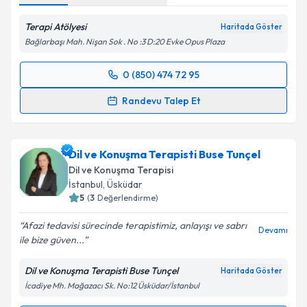
Metni
'ni okudum ve kişisel verilerimin belirtilen
kapsamda işlenmesini kabul ediyorum.
Terapi Atölyesi
Haritada Göster
Bağlarbaşı Mah. Nişan Sok . No :3 D:20 Evke Opus Plaza
Takvim Talebini Gönder
0 (850) 474 72 95
Randevu Takvimi Talebi
Randevu Talep Et
Dil ve Konuşma Terapisti Fatmanur Madan
için
randevu takvimi talebi oluşturun. Size bu uzmandan
Dil ve Konuşma Terapisti Buse Tunçel
randevu almanız için bir takvim hazırlandığında e-
posta ile bilgilendireceğiz.
Dil ve Konuşma Terapisi
İstanbul
, Üsküdar
E-posta Adresiniz
5
(
3
Değerlendirme)
Afazi tedavisi sürecinde terapistimiz, anlayışı ve sabrı
Devamı
ile bize güven...
Kişisel verilerimin işlenmesine ilişkin
Aydınlatma
Dil ve Konuşma Terapisti Buse Tunçel
Haritada Göster
Metni
'ni okudum ve kişisel verilerimin belirtilen
İcadiye Mh. Mağazacı Sk. No:12 Üsküdar/İstanbul
kapsamda işlenmesini kabul ediyorum.