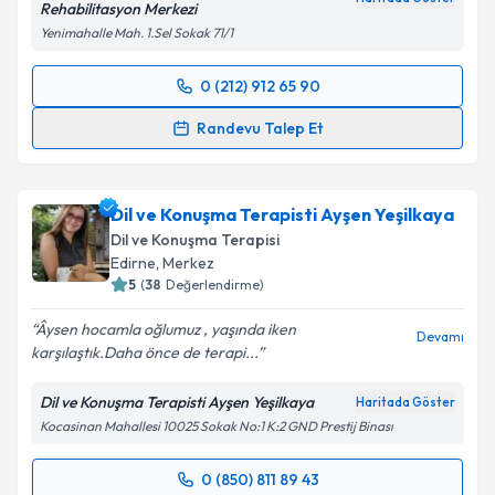
Rehabilitasyon Merkezi
Takvim Talebini Gönder
Yenimahalle Mah. 1.Sel Sokak 71/1
0 (212) 912 65 90
Randevu Takvimi Talebi
Randevu Talep Et
Dil ve Konuşma Terapisti Betül Emir
için randevu
takvimi talebi oluşturun. Size bu uzmandan randevu
Dil ve Konuşma Terapisti Ayşen Yeşilkaya
almanız için bir takvim hazırlandığında e-posta ile
bilgilendireceğiz.
Dil ve Konuşma Terapisi
Edirne
, Merkez
E-posta Adresiniz
5
(
38
Değerlendirme)
Âysen hocamla oğlumuz , yaşında iken
Devamı
karşılaştık.Daha önce de terapi...
Kişisel verilerimin işlenmesine ilişkin
Aydınlatma
Dil ve Konuşma Terapisti Ayşen Yeşilkaya
Haritada Göster
Metni
'ni okudum ve kişisel verilerimin belirtilen
Kocasinan Mahallesi 10025 Sokak No:1 K:2 GND Prestij Binası
kapsamda işlenmesini kabul ediyorum.
0 (850) 811 89 43
Randevu Takvimi Talebi