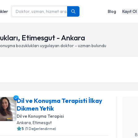
ikler
Blog
Kayıt Ol
lukları, Etimesgut - Ankara
 konuşma bozuklukları
uygulayan doktor - uzman bulundu
Randevu T
Dil ve Konuşma Terapisti İlkay
Dil ve Kon
Dikmen Yetik
takvimi tal
bir takvim 
Dil ve Konuşma Terapisi
Ankara
, Etimesgut
E-posta Ad
5
(
1
Değerlendirme)
B