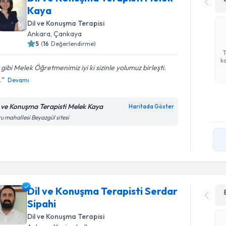
Kaya
Dil ve Konuşma Terapisi
Ankara
, Çankaya
5
(
16
Değerlendirme)
ka
 gibi Melek Öğretmenimiz iyi ki sizinle yolumuz birleşti.
.
Devamı
l ve Konuşma Terapisti Melek Kaya
Haritada Göster
u mahallesi Beyazgül sitesi
Dil ve Konuşma Terapisti Serdar
Sipahi
Dil ve Konuşma Terapisi