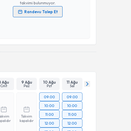
takvimi bulunmuyor.
Randevu Talep Et
 verilerimin işlenmesine ilişkin
Aydınlatma Metni
'ni
 ve kişisel verilerimin belirtilen kapsamda
esini kabul ediyorum.
Takvim Talebini Gönder
8 Ağu
9 Ağu
10 Ağu
11 Ağu
Cmt
Paz
Pzt
Sal
09:00
09:00
10:00
10:00
11:00
11:00
Takvim
Takvim
palıdır
kapalıdır
12:00
12:00