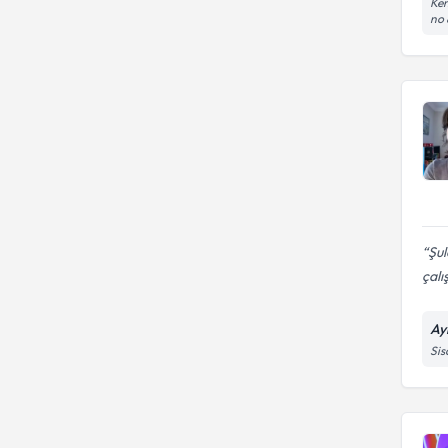
Ken
no 
Şul
çalı
Ay
Sis