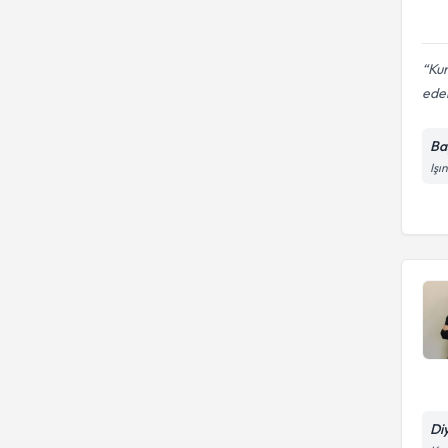
Kur
ede
Ba
Işı
Di