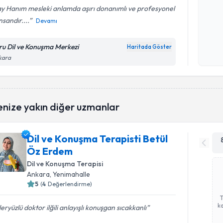
ay Hanım mesleki anlamda aşırı donanımlı ve profesyonel
insandır....
Devamı
Kişisel
okudum
ru Dil ve Konuşma Merkezi
Haritada Göster
işlenm
kara
enize yakın diğer uzmanlar
Dil ve Konuşma Terapisti Betül
Öz Erdem
Dil ve Konuşma Terapisi
Ankara
, Yenimahalle
5
(
4
Değerlendirme)
ka
eryüzlü doktor ilğili anlayışlı konuşgan sıcakkanlı