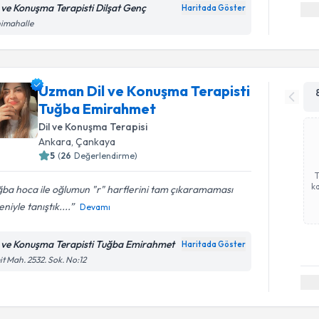
l ve Konuşma Terapisti Dilşat Genç
Haritada Göster
nimahalle
Uzman Dil ve Konuşma Terapisti
Tuğba Emirahmet
Dil ve Konuşma Terapisi
Ankara
, Çankaya
5
(
26
Değerlendirme)
ka
ba hoca ile oğlumun "r" harflerini tam çıkaramaması
niyle tanıştık....
Devamı
l ve Konuşma Terapisti Tuğba Emirahmet
Haritada Göster
t Mah. 2532. Sok. No:12