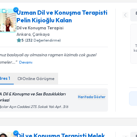
Uzman Dil ve Konuşma Terapisti
Pelin Kişioğlu Kalan
Dil ve Konuşma Terapisi
Ankara
, Çankaya
5
(
232
Değerlendirme)
ka
uz baslayali ay olmasina ragmen kizimds cok guzel
smeler...
Devamı
dres
1
Online Görüşme
A Dil & Konuşma ve Ses Bozuklukları
Haritada Göster
rkezi
cılar Açın Caddesi 273. Sokak Yalı Apt . 3/6
Dil ve Konuşma Terapisti Melek