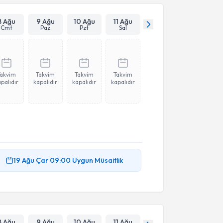
8 Ağu
9 Ağu
10 Ağu
11 Ağu
Cmt
Paz
Pzt
Sal
Takvim
Takvim
Takvim
Takvim
palıdır
kapalıdır
kapalıdır
kapalıdır
19 Ağu
Çar
09:00
Uygun Müsaitlik
8 Ağu
9 Ağu
10 Ağu
11 Ağu