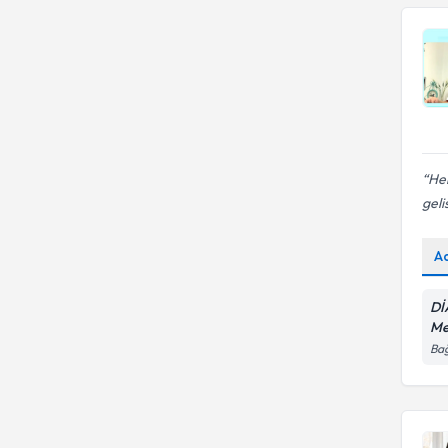
Hen
geli
A
Dİ
Me
Bağ