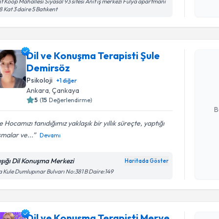
t Koop Mahallesi Siyasal 93 sitesi Anıt iş merkezi Fulya apartmani
Kişisel
8 Kat 3 daire 5 Batıkent
okudum
işlenm
Randevu T
Dil ve Konuşma Terapisti Şule
Dil ve Ko
Demirsöz
talebi oluş
takvim hazı
Psikoloji
+
1
diğer
Ankara
, Çankaya
E-posta Ad
5
(
15
Değerlendirme)
B
e Hocamızı tanıdığımız yaklaşık bir yıllık süreçte, yaptığı
şmalar ve...
Devamı
Kişisel
okudum
ışığı Dil Konuşma Merkezi
Haritada Göster
işlenm
a Kule Dumlupınar Bulvarı No:381 B Daire:149
Randevu T
Dil ve Konuşma Terapisti Merve