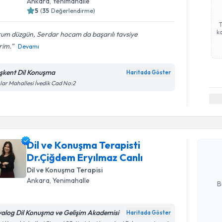
Ankara
, Yenimahalle
5
(
35
Değerlendirme)
ka
um düzgün, Serdar hocam da başarılı tavsiye
rim.
Devamı
şkent Dil Konuşma
Haritada Göster
nlar Mahallesi İvedik Cad No:2
Randevu T
Dil ve Ko
randevu tak
Dil ve Konuşma Terapisti
almanız içi
Dr.Çiğdem Eryılmaz Canlı
bilgilendire
Dil ve Konuşma Terapisi
E-posta Ad
Ankara
, Yenimahalle
B
yalog Dil Konuşma ve Gelişim Akademisi
Haritada Göster