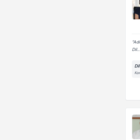
Adı
Dil..
Di
Kor