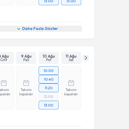
13:00
13:00
Daha Fazla Göster
8 Ağu
9 Ağu
10 Ağu
11 Ağu
Cmt
Paz
Pzt
Sal
10:00
10:40
11:20
Takvim
Takvim
Takvim
palıdır
kapalıdır
kapalıdır
12:00
13:00