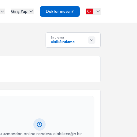
Giriş Yap
Doktor musun?
Sıralama
Akıllı Sıralama
akvimi Talebi
uşma Terapisti İlkay Dikmen Yetik
için randevu
ebi oluşturun. Size bu uzmandan randevu almanız için
hazırlandığında e-posta ile bilgilendireceğiz.
resiniz
u uzmandan online randevu alabileceğin bir