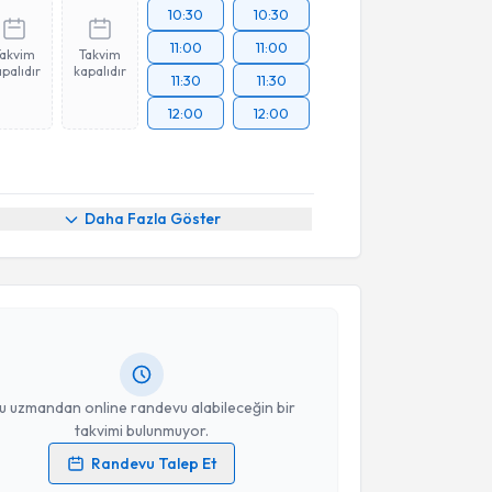
10:30
10:30
11:00
11:00
Takvim
Takvim
palıdır
kapalıdır
11:30
11:30
12:00
12:00
akvimi Talebi
Daha Fazla Göster
nuşma Terapisti Dr.Çiğdem Eryılmaz Canlı
için
vimi talebi oluşturun. Size bu uzmandan randevu
n bir takvim hazırlandığında e-posta ile
ceğiz.
resiniz
u uzmandan online randevu alabileceğin bir
takvimi bulunmuyor.
Randevu Talep Et