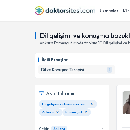
Uzmanlar
Klin
Dil gelişimi ve konuşma bozuk
Ankara
Etimesgut
içinde toplam
10
Dil gelişimi ve
İlgili Branşlar
Dil ve Konuşma Terapisi
1
Aktif Filtreler
Dil gelişimi ve konuşma bozuklukları
Ankara
Etimesgut
Şehir
Ankara