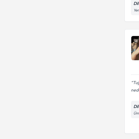
Di
Ye
Tuğ
nede
Di
Ümi