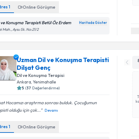
dres
1
Online Görüşme
l ve Konuşma Terapisti Betül Öz Erdem
Haritada Göster
i Mah., Aysu Sk. No:21/2
Uzman Dil ve Konuşma Terapisti
Dilşat Genç
Dil ve Konuşma Terapisi
Ankara
, Yenimahalle
5
(
37
Değerlendirme)
ka
şat Hocamızı araştırma sonrası bulduk. Çocuğumun
pisti olduğu için çok...
Devamı
dres
1
Online Görüşme