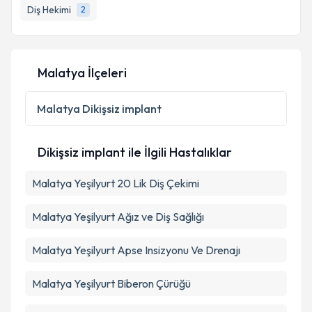
Diş Hekimi
2
E-posta Adresiniz
Malatya İlçeleri
Kişisel verilerimin işlenmesine ilişkin
Aydınlatma
Metni
'ni okudum ve kişisel verilerimin belirtilen
Malatya
Dikişsiz implant
kapsamda işlenmesini kabul ediyorum.
Dikişsiz implant ile İlgili Hastalıklar
Takvim Talebini Gönder
Malatya Yeşilyurt 20 Lik Diş Çekimi
Malatya Yeşilyurt Ağız ve Diş Sağlığı
Malatya Yeşilyurt Apse Insizyonu Ve Drenajı
Malatya Yeşilyurt Biberon Çürüğü