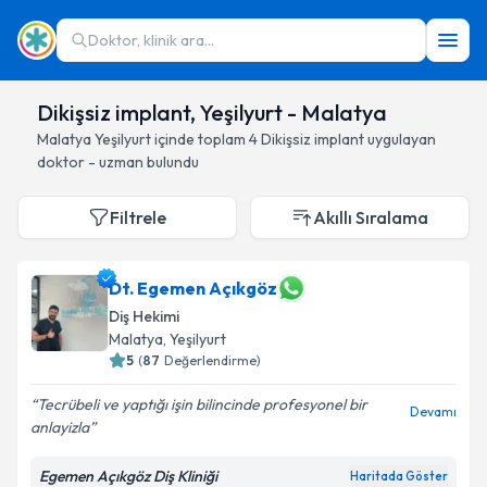
Doktor, klinik ara...
Dikişsiz implant, Yeşilyurt - Malatya
Malatya
Yeşilyurt
içinde toplam
4
Dikişsiz implant
uygulayan
doktor - uzman bulundu
Filtrele
Akıllı Sıralama
Dt. Egemen Açıkgöz
Diş Hekimi
Malatya
, Yeşilyurt
5
(
87
Değerlendirme)
Tecrübeli ve yaptığı işin bilincinde profesyonel bir
Devamı
anlayizla
Egemen Açıkgöz Diş Kliniği
Haritada Göster