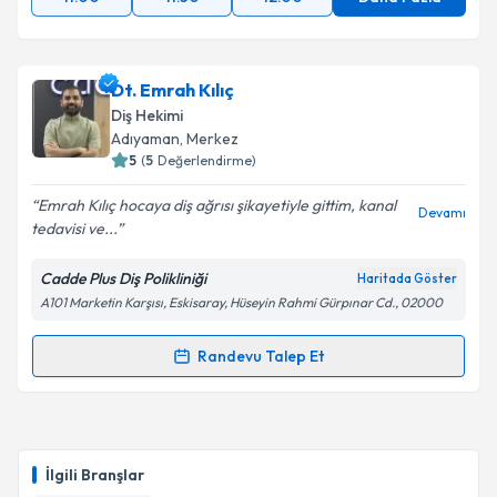
Dt. Emrah Kılıç
Diş Hekimi
Adıyaman
, Merkez
5
(
5
Değerlendirme)
Emrah Kılıç hocaya diş ağrısı şikayetiyle gittim, kanal
Devamı
tedavisi ve...
Cadde Plus Diş Polikliniği
Haritada Göster
A101 Marketin Karşısı, Eskisaray, Hüseyin Rahmi Gürpınar Cd., 02000
Randevu Talep Et
Randevu Takvimi Talebi
Dt. Emrah Kılıç
için randevu takvimi talebi oluşturun.
Size bu uzmandan randevu almanız için bir takvim
İlgili Branşlar
hazırlandığında e-posta ile bilgilendireceğiz.