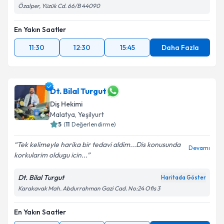
Özalper, Yüzük Cd. 66/B 44090
En Yakın Saatler
11:30
12:30
15:45
Daha Fazla
Dt. Bilal Turgut
Diş Hekimi
Malatya
, Yeşilyurt
5
(
11
Değerlendirme)
Tek kelimeyle harika bir tedavi aldim...Dis konusunda
Devamı
korkularim oldugu icin...
Dt. Bilal Turgut
Haritada Göster
Karakavak Mah. Abdurrahman Gazi Cad. No:24 Ofis 3
En Yakın Saatler