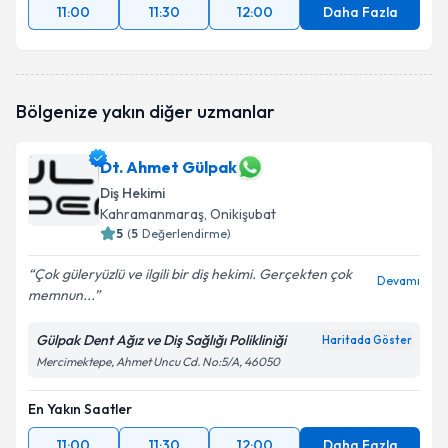
11:00
11:30
12:00
Daha Fazla
Bölgenize yakın diğer uzmanlar
Dt. Ahmet Gülpak
Diş Hekimi
Kahramanmaraş
, Onikişubat
5
(
5
Değerlendirme)
Çok güleryüzlü ve ilgili bir diş hekimi. Gerçekten çok
Devamı
memnun...
Gülpak Dent Ağız ve Diş Sağlığı Polikliniği
Haritada Göster
Mercimektepe, Ahmet Uncu Cd. No:5/A, 46050
En Yakın Saatler
11:00
11:30
12:00
Daha Fazla