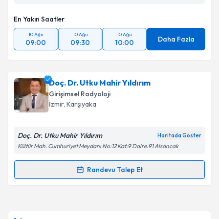
Takvim Talebini Gönder
En Yakın Saatler
10 Ağu
10 Ağu
10 Ağu
Daha Fazla
09:00
09:30
10:00
Doç. Dr. Utku Mahir Yıldırım
Girişimsel Radyoloji
İzmir
, Karşıyaka
Doç. Dr. Utku Mahir Yıldırım
Haritada Göster
Kültür Mah. Cumhuriyet Meydanı No:12 Kat:9 Daire:91 Alsancak
Randevu Talep Et
Randevu Takvimi Talebi
Doç. Dr. Utku Mahir Yıldırım
için randevu takvimi
talebi oluşturun. Size bu uzmandan randevu almanız