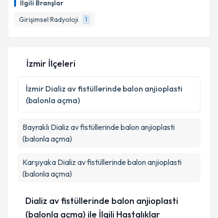
İlgili Branşlar
için bir takvim hazırlandığında e-posta ile
bilgilendireceğiz.
Girişimsel Radyoloji
1
E-posta Adresiniz
İzmir İlçeleri
Kişisel verilerimin işlenmesine ilişkin
Aydınlatma
İzmir
Dializ av fistüllerinde balon anjioplasti
Metni
'ni okudum ve kişisel verilerimin belirtilen
(balonla açma)
kapsamda işlenmesini kabul ediyorum.
Bayraklı
Dializ av fistüllerinde balon anjioplasti
Takvim Talebini Gönder
(balonla açma)
Karşıyaka
Dializ av fistüllerinde balon anjioplasti
(balonla açma)
Dializ av fistüllerinde balon anjioplasti
(balonla açma) ile İlgili Hastalıklar