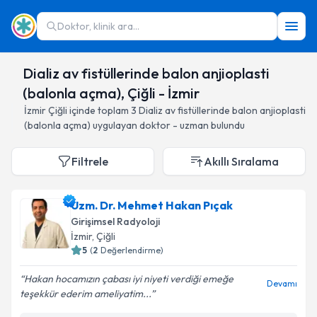
Doktor, klinik ara...
Dializ av fistüllerinde balon anjioplasti
(balonla açma), Çiğli - İzmir
İzmir
Çiğli
içinde toplam
3
Dializ av fistüllerinde balon anjioplasti
(balonla açma)
uygulayan doktor - uzman bulundu
Filtrele
Akıllı Sıralama
Uzm. Dr. Mehmet Hakan Pıçak
Girişimsel Radyoloji
İzmir
, Çiğli
5
(
2
Değerlendirme)
Hakan hocamızın çabası iyi niyeti verdiği emeğe
Devamı
teşekkür ederim ameliyatim...