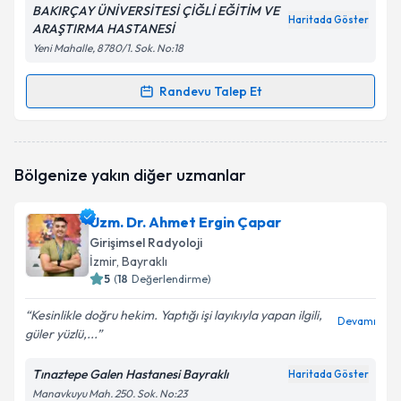
BAKIRÇAY ÜNİVERSİTESİ ÇİĞLİ EĞİTİM VE
Haritada Göster
ARAŞTIRMA HASTANESİ
Yeni Mahalle, 8780/1. Sok. No:18
Randevu Talep Et
Randevu Takvimi Talebi
Uzm. Dr. Mehmet Hakan Pıçak
için randevu takvimi
Bölgenize yakın diğer uzmanlar
talebi oluşturun. Size bu uzmandan randevu almanız
için bir takvim hazırlandığında e-posta ile
bilgilendireceğiz.
Uzm. Dr. Ahmet Ergin Çapar
Girişimsel Radyoloji
E-posta Adresiniz
İzmir
, Bayraklı
5
(
18
Değerlendirme)
Kesinlikle doğru hekim. Yaptığı işi layıkıyla yapan ilgili,
Devamı
güler yüzlü,...
Kişisel verilerimin işlenmesine ilişkin
Aydınlatma
Metni
'ni okudum ve kişisel verilerimin belirtilen
kapsamda işlenmesini kabul ediyorum.
Tınaztepe Galen Hastanesi Bayraklı
Haritada Göster
Manavkuyu Mah. 250. Sok. No:23