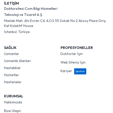
İLETİŞİM
Doktorsitesi Com Bilgi Hizmetleri
Teknoloji ve Ticaret A.Ş.
Maslak Mah. Ahi Evran Cd. A.O.S 55 Sokak No:2 Aksoy Plaza Giriş
Kat Kolektif House
İstanbul, Türkiye
SAĞLIK
PROFESYONELLER
Uzmanlar
Doktorlar İçin
Uzmanlık Alanları
Web Siteniz İçin
Hastalıklar
Kariyer
İşe Alım
Hizmetler
Hastaneler
KURUMSAL
Hakkımızda
Bize Ulaşın