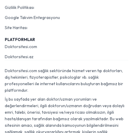
Gizlilik Politikası
Google Takvim Entegrasyonu
Site Haritası
PLATFORMLAR
Doktorsitesi.com
Doktorsitesi.az
Doktorsitesi.com sağlık sektöründe hizmet veren tıp doktorları,
diş hekimleri, fizyoterapistler, psikologlar vb. sağlık
profesyonelleri ile internet kullanıcılarını buluşturan bağımsız bir
platformdur.
İş bu sayfada yer alan doktor/uzman yorumları ve
değerlendirmeleri, ilgili doktorun/uzmanın doğrudan veya dolaylı
emri, talebi, önerisi, tavsiyesi ve/veya ricası olmaksızın, ilgili
hasta/danışan tarafından bağımsız olarak yazılmaktadır. Bu web
sitesinin amacı, sağlık alanında kamuoyunun bilgilendirilmesini
sağlamak, sağlık okuryazarlığını artırmak, kişilerin sağlık