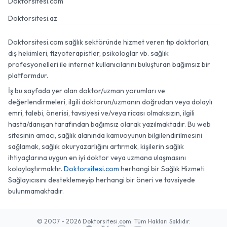
Doktorsitesi.com
Doktorsitesi.az
Doktorsitesi.com sağlık sektöründe hizmet veren tıp doktorları,
diş hekimleri, fizyoterapistler, psikologlar vb. sağlık
profesyonelleri ile internet kullanıcılarını buluşturan bağımsız bir
platformdur.
İş bu sayfada yer alan doktor/uzman yorumları ve
değerlendirmeleri, ilgili doktorun/uzmanın doğrudan veya dolaylı
emri, talebi, önerisi, tavsiyesi ve/veya ricası olmaksızın, ilgili
hasta/danışan tarafından bağımsız olarak yazılmaktadır. Bu web
sitesinin amacı, sağlık alanında kamuoyunun bilgilendirilmesini
sağlamak, sağlık okuryazarlığını artırmak, kişilerin sağlık
ihtiyaçlarına uygun en iyi doktor veya uzmana ulaşmasını
kolaylaştırmaktır.
Doktorsitesi.com
herhangi bir Sağlık Hizmeti
Sağlayıcısını desteklemeyip herhangi bir öneri ve tavsiyede
bulunmamaktadır.
© 2007 - 2026 Doktorsitesi.com. Tüm Hakları Saklıdır.