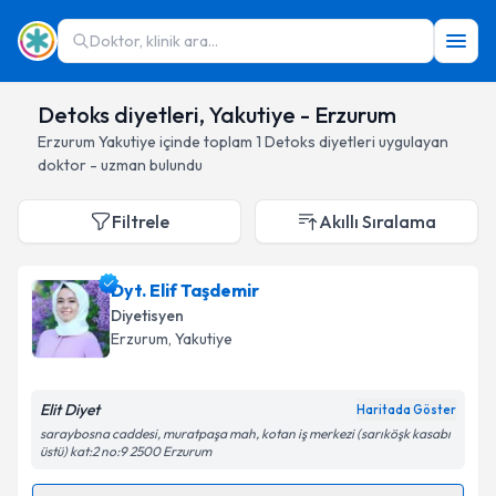
Doktor, klinik ara...
Detoks diyetleri, Yakutiye - Erzurum
Erzurum
Yakutiye
içinde toplam
1
Detoks diyetleri
uygulayan
doktor - uzman bulundu
Filtrele
Akıllı Sıralama
Dyt. Elif Taşdemir
Diyetisyen
Erzurum
, Yakutiye
Elit Diyet
Haritada Göster
saraybosna caddesi, muratpaşa mah, kotan iş merkezi (sarıköşk kasabı
üstü) kat:2 no:9 2500 Erzurum