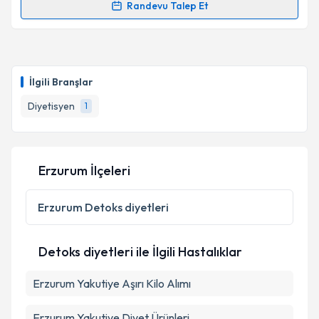
Randevu Talep Et
Randevu Takvimi Talebi
Dyt. Elif Taşdemir
için randevu takvimi talebi
oluşturun. Size bu uzmandan randevu almanız için bir
İlgili Branşlar
takvim hazırlandığında e-posta ile bilgilendireceğiz.
Diyetisyen
1
E-posta Adresiniz
Erzurum İlçeleri
Kişisel verilerimin işlenmesine ilişkin
Aydınlatma
Metni
'ni okudum ve kişisel verilerimin belirtilen
Erzurum
Detoks diyetleri
kapsamda işlenmesini kabul ediyorum.
Detoks diyetleri ile İlgili Hastalıklar
Takvim Talebini Gönder
Erzurum Yakutiye Aşırı Kilo Alımı
Erzurum Yakutiye Diyet Ürünleri