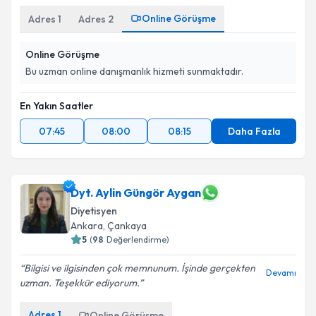
Online Görüşme
Adres
1
Adres
2
Online Görüşme
Bu uzman online danışmanlık hizmeti sunmaktadır.
En Yakın Saatler
07:45
08:00
08:15
Daha Fazla
Dyt. Aylin Güngör Aygan
Diyetisyen
Ankara
, Çankaya
5
(
98
Değerlendirme)
Bilgisi ve ilgisinden çok memnunum. İşinde gerçekten
Devamı
uzman. Teşekkür ediyorum.
Adres
1
Online Görüşme