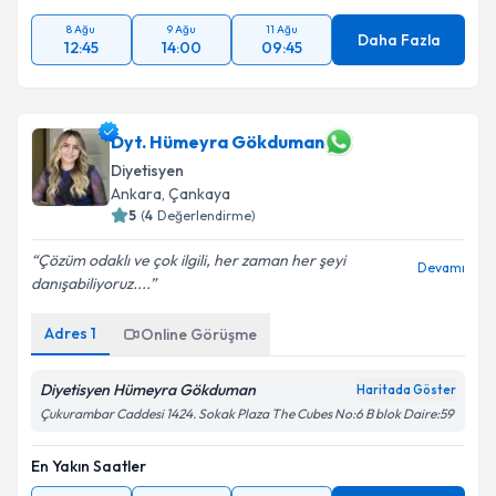
8 Ağu
9 Ağu
11 Ağu
Daha Fazla
12:45
14:00
09:45
Dyt. Hümeyra Gökduman
Diyetisyen
Ankara
, Çankaya
5
(
4
Değerlendirme)
Çözüm odaklı ve çok ilgili, her zaman her şeyi
Devamı
danışabiliyoruz....
Adres
1
Online Görüşme
Diyetisyen Hümeyra Gökduman
Haritada Göster
Çukurambar Caddesi 1424. Sokak Plaza The Cubes No:6 B blok Daire:59
En Yakın Saatler