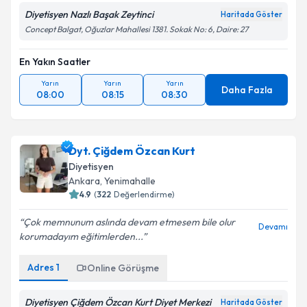
Diyetisyen Nazlı Başak Zeytinci
Haritada Göster
Concept Balgat, Oğuzlar Mahallesi 1381. Sokak No: 6, Daire: 27
En Yakın Saatler
Yarın
Yarın
Yarın
Daha Fazla
08:00
08:15
08:30
Dyt. Çiğdem Özcan Kurt
Diyetisyen
Ankara
, Yenimahalle
4.9
(
322
Değerlendirme)
Çok memnunum aslında devam etmesem bile olur
Devamı
korumadayım eğitimlerden...
Adres
1
Online Görüşme
Diyetisyen Çiğdem Özcan Kurt Diyet Merkezi
Haritada Göster