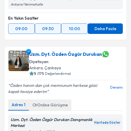
Ankara/Yenimahalle
En Yakın Saatler
09:00
09:30
10:00
Daha Fazla
Uzm. Dyt. Özden Özgür Durukan
Diyetisyen
Ankara
, Çankaya
5
(
175
Değerlendirme)
Özden hanım dan çok memnunum herkese gözü
Devamı
kapalı tavsiye ederim
Adres
1
Online Görüşme
Uzm. Dyt. Özden Özgür Durukan Danışmanlık
Haritada Göster
Merkezi