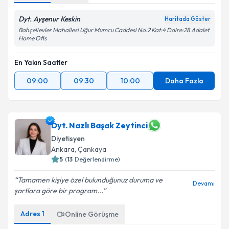
Dyt. Ayşenur Keskin
Haritada Göster
Bahçelievler Mahallesi Uğur Mumcu Caddesi No:2 Kat:4 Daire:28 Adalet
Home Ofis
En Yakın Saatler
09:00
09:30
10:00
Daha Fazla
Dyt. Nazlı Başak Zeytinci
Diyetisyen
Ankara
, Çankaya
5
(
13
Değerlendirme)
Tamamen kişiye özel bulunduğunuz duruma ve
Devamı
şartlara göre bir program...
Adres
1
Online Görüşme