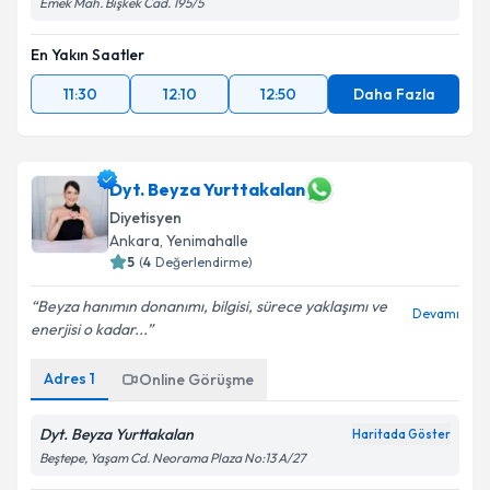
Emek Mah. Bişkek Cad. 195/5
En Yakın Saatler
11:30
12:10
12:50
Daha Fazla
Dyt. Beyza Yurttakalan
Diyetisyen
Ankara
, Yenimahalle
5
(
4
Değerlendirme)
Beyza hanımın donanımı, bilgisi, sürece yaklaşımı ve
Devamı
enerjisi o kadar...
Adres
1
Online Görüşme
Dyt. Beyza Yurttakalan
Haritada Göster
Beştepe, Yaşam Cd. Neorama Plaza No:13 A/27