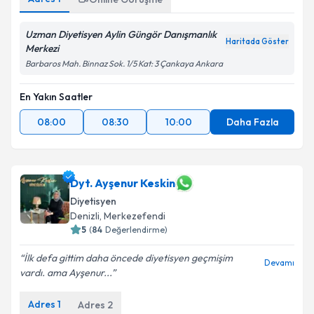
Uzman Diyetisyen Aylin Güngör Danışmanlık
Haritada Göster
Merkezi
Barbaros Mah. Binnaz Sok. 1/5 Kat: 3 Çankaya Ankara
En Yakın Saatler
08:00
08:30
10:00
Daha Fazla
Dyt. Ayşenur Keskin
Diyetisyen
Denizli
, Merkezefendi
5
(
84
Değerlendirme)
İlk defa gittim daha öncede diyetisyen geçmişim
Devamı
vardı. ama Ayşenur...
Adres
1
Adres
2