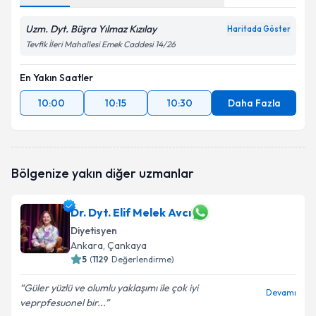
Uzm. Dyt. Büşra Yılmaz Kızılay
Haritada Göster
Tevfik İleri Mahallesi Emek Caddesi 14/26
En Yakın Saatler
10:00
10:15
10:30
Daha Fazla
Bölgenize yakın diğer uzmanlar
Dr. Dyt. Elif Melek Avcı
Diyetisyen
Ankara
, Çankaya
5
(
1129
Değerlendirme)
Güler yüzlü ve olumlu yaklaşımı ile çok iyi
Devamı
veprpfesuonel bir...