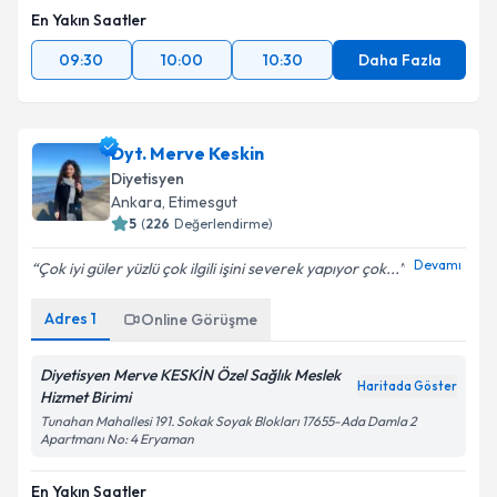
En Yakın Saatler
09:30
10:00
10:30
Daha Fazla
Dyt. Merve Keskin
Diyetisyen
Ankara
, Etimesgut
5
(
226
Değerlendirme)
Devamı
Çok iyi güler yüzlü çok ilgili işini severek yapıyor çok...
Adres
1
Online Görüşme
Diyetisyen Merve KESKİN Özel Sağlık Meslek
Haritada Göster
Hizmet Birimi
Tunahan Mahallesi 191. Sokak Soyak Blokları 17655-Ada Damla 2
Apartmanı No: 4 Eryaman
En Yakın Saatler