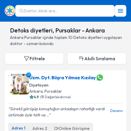
Doktor, klinik ara...
Detoks diyetleri, Pursaklar - Ankara
Ankara
Pursaklar
içinde toplam
10
Detoks diyetleri
uygulayan
doktor - uzman bulundu
Filtrele
Akıllı Sıralama
Uzm. Dyt. Büşra Yılmaz Kızılay
Diyetisyen
Ankara
, Pursaklar
4.9
(
11
Değerlendirme)
Sürekli görüşüp konuştuğun arkadaşın rahatlığı vardı
Devamı
üstümde öyle tatlı ve...
Adres
1
Adres
2
Online Görüşme