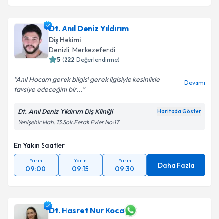
Dt. Anıl Deniz Yıldırım
Diş Hekimi
Denizli
, Merkezefendi
5
(
222
Değerlendirme)
Anıl Hocam gerek bilgisi gerek ilgisiyle kesinlikle
Devamı
tavsiye edeceğim bir...
Dt. Anıl Deniz Yıldırım Diş Kliniği
Haritada Göster
Yenişehir Mah. 13.Sok.Ferah Evler No:17
En Yakın Saatler
Yarın
Yarın
Yarın
Daha Fazla
09:00
09:15
09:30
Dt. Hasret Nur Koca