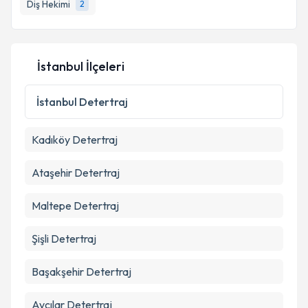
Diş Hekimi
2
Kişisel verilerimin işlenmesine ilişkin
Aydınlatma
İstanbul İlçeleri
Metni
'ni okudum ve kişisel verilerimin belirtilen
kapsamda işlenmesini kabul ediyorum.
İstanbul
Detertraj
Takvim Talebini Gönder
Kadıköy
Detertraj
Ataşehir
Detertraj
Maltepe
Detertraj
Şişli
Detertraj
Başakşehir
Detertraj
Avcılar
Detertraj