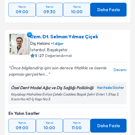
Yarın
Yarın
Yarın
Daha Fazla
09:00
09:30
10:00
Uzm. Dt. Selman Yılmaz Çiçek
Diş Hekimi
+
1
diğer
İstanbul
, Başakşehir
5
(
27
Değerlendirme)
Önce bilgilendirip işini son derece titizlikle ve özenle
Devamı
yapması gerçekten...
Özel Dent Model Ağız ve Diş Sağlığı Polikliniği
Haritada Göster
Kayabaşı Mahallesi Evliya Çelebi Caddesi Başak Şehir Evleri 1. Etap 3.
Kısım No:4D İç Kapı No:5
En Yakın Saatler
Yarın
Yarın
Yarın
Daha Fazla
09:00
10:00
11:00