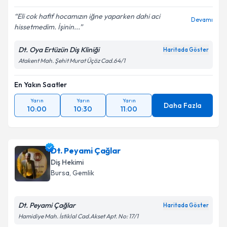
Eli cok hafif hocamızın iğne yaparken dahi aci
Devamı
hissetmedim. İşinin...
Dt. Oya Ertüzün Diş Kliniği
Haritada Göster
Atakent Mah. Şehit Murat Üçöz Cad.64/1
En Yakın Saatler
Yarın
Yarın
Yarın
Daha Fazla
10:00
10:30
11:00
Dt. Peyami Çağlar
Diş Hekimi
Bursa
, Gemlik
Dt. Peyami Çağlar
Haritada Göster
Hamidiye Mah. İstiklal Cad.Akset Apt. No: 17/1