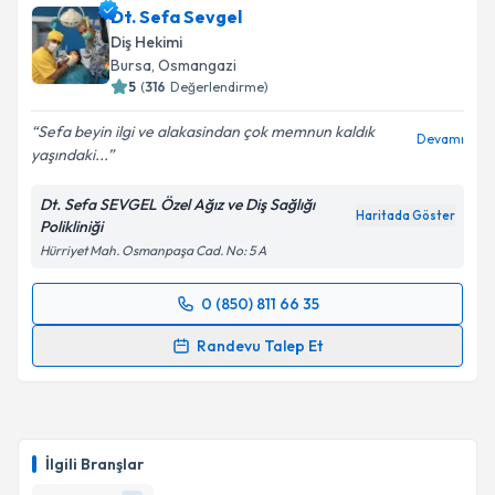
Dt. Sefa Sevgel
Diş Hekimi
Bursa
, Osmangazi
5
(
316
Değerlendirme)
Sefa beyin ilgi ve alakasindan çok memnun kaldık
Devamı
yaşındaki...
Dt. Sefa SEVGEL Özel Ağız ve Diş Sağlığı
Haritada Göster
Polikliniği
Hürriyet Mah. Osmanpaşa Cad. No: 5 A
0 (850) 811 66 35
Randevu Takvimi Talebi
Randevu Talep Et
Dt. Sefa Sevgel
için randevu takvimi talebi oluşturun.
Size bu uzmandan randevu almanız için bir takvim
hazırlandığında e-posta ile bilgilendireceğiz.
İlgili Branşlar
E-posta Adresiniz