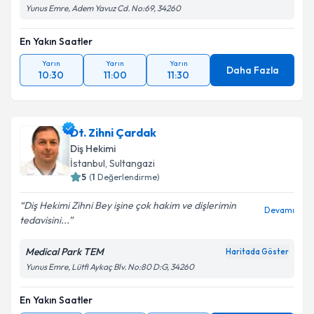
Yunus Emre, Adem Yavuz Cd. No:69, 34260
En Yakın Saatler
Yarın
Yarın
Yarın
Daha Fazla
10:30
11:00
11:30
Dt. Zihni Çardak
Diş Hekimi
İstanbul
, Sultangazi
5
(
1
Değerlendirme)
Diş Hekimi Zihni Bey işine çok hakim ve dişlerimin
Devamı
tedavisini...
Medical Park TEM
Haritada Göster
Yunus Emre, Lütfi Aykaç Blv. No:80 D:G, 34260
En Yakın Saatler