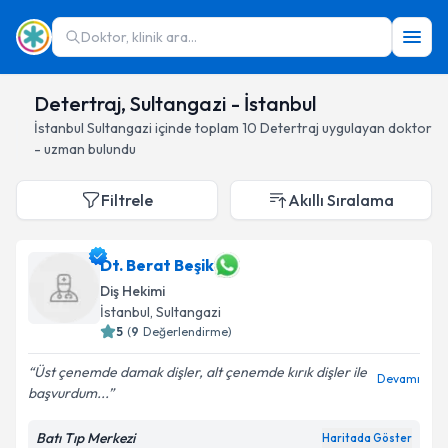
Doktor, klinik ara...
Detertraj, Sultangazi - İstanbul
İstanbul
Sultangazi
içinde toplam
10
Detertraj
uygulayan doktor
- uzman bulundu
Filtrele
Akıllı Sıralama
Dt. Berat Beşik
Diş Hekimi
İstanbul
, Sultangazi
5
(
9
Değerlendirme)
Üst çenemde damak dişler, alt çenemde kırık dişler ile
Devamı
başvurdum...
Batı Tıp Merkezi
Haritada Göster