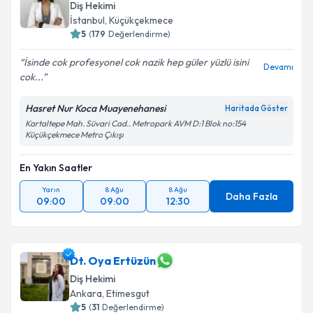
Diş Hekimi
İstanbul
, Küçükçekmece
5
(
179
Değerlendirme)
İsinde cok profesyonel cok nazik hep güler yüzlü isini
Devamı
cok...
Hasret Nur Koca Muayenehanesi
Haritada Göster
Kartaltepe Mah. Süvari Cad.. Metropark AVM D:1 Blok no:154
Küçükçekmece Metro Çıkışı
En Yakın Saatler
Yarın
8 Ağu
8 Ağu
Daha Fazla
09:00
09:00
12:30
Dt. Oya Ertüzün
Diş Hekimi
Ankara
, Etimesgut
5
(
31
Değerlendirme)