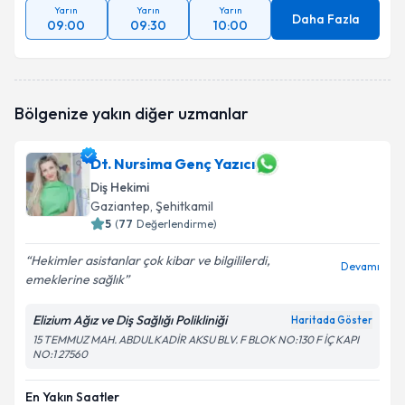
Yarın
Yarın
Yarın
Daha Fazla
09:00
09:30
10:00
Bölgenize yakın diğer uzmanlar
Dt. Nursima Genç Yazıcı
Diş Hekimi
Gaziantep
, Şehitkamil
5
(
77
Değerlendirme)
Hekimler asistanlar çok kibar ve bilgililerdi,
Devamı
emeklerine sağlık
Elizium Ağız ve Diş Sağlığı Polikliniği
Haritada Göster
15 TEMMUZ MAH. ABDULKADİR AKSU BLV. F BLOK NO:130 F İÇ KAPI
NO:1 27560
En Yakın Saatler